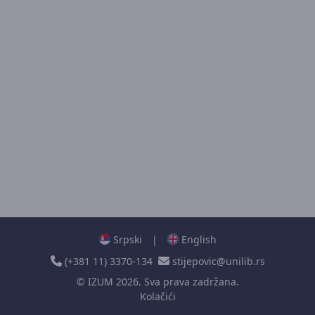
Srpski
|
English
(+381 11) 3370-134
stijepovic@unilib.rs
©
IZUM
2026. Sva prava zadržana.
Kolačići