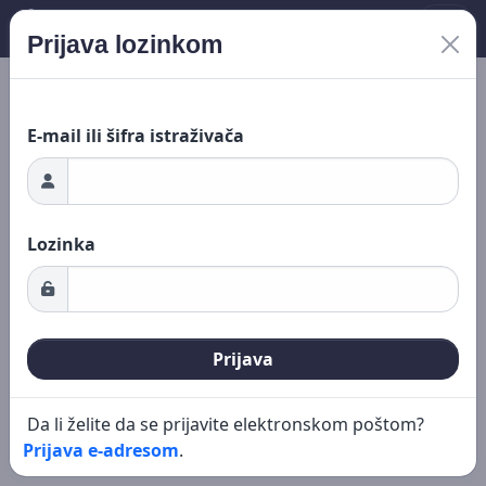
.SR
Prijava lozinkom
Novo pretraživanje
Uređivanje
avanje...
E-mail ili šifra istraživača
Lozinka
Prijava
Da li želite da se prijavite elektronskom poštom?
Prijava e-adresom
.