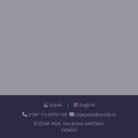
Srpski
|
English
(+381 11) 3370-134
stijepovic@unilib.rs
©
IZUM
2026. Sva prava zadržana.
Kolačići