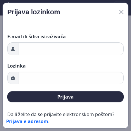
.SR
Prijava lozinkom
vanje...
Novo pretraživanje
Uređivanje
E-mail ili šifra istraživača
Lozinka
Prijava
Da li želite da se prijavite elektronskom poštom?
Prijava e-adresom
.