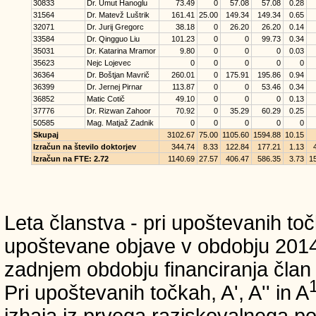
30833
Dr. Umut Hanoglu
73.49
0
57.08
57.08
0.28
31564
Dr. Matevž Luštrik
161.41
25.00
149.34
149.34
0.65
32071
Dr. Jurij Gregorc
38.18
0
26.20
26.20
0.14
33584
Dr. Qingguo Liu
101.23
0
0
99.73
0.34
35031
Dr. Katarina Mramor
9.80
0
0
0
0.03
35623
Nejc Lojevec
0
0
0
0
0
36364
Dr. Boštjan Mavrič
260.01
0
175.91
195.86
0.94
36399
Dr. Jernej Pirnar
113.87
0
0
53.46
0.34
36852
Matic Cotič
49.10
0
0
0
0.13
37776
Dr. Rizwan Zahoor
70.92
0
35.29
60.29
0.25
50585
Mag. Matjaž Zadnik
0
0
0
0
0
Skupaj
3102.67
75.00
1105.60
1594.88
10.15
Izračun na število doktorjev
344.74
8.33
122.84
177.21
1.13
Izračun na FTE: 2.72
1140.69
27.57
406.47
586.35
3.73
1
Leta članstva - pri upoštevanih točk
upoštevane objave v obdobju 2014-2
zadnjem obdobju financiranja čla
Pri upoštevanih točkah, A', A'' in A
izhaja iz prvega raziskovalnega p