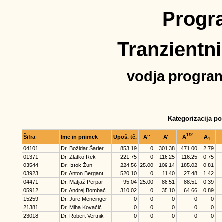
Progr
Tranzientni
vodja program
Kategorizacija p
1/2
Šifra
Ime in priimek
Upoš. tč.
A''
A'
A
A
1
04101
Dr. Božidar Šarler
853.19
0
301.38
471.00
2.79
01371
Dr. Zlatko Rek
221.75
0
116.25
116.25
0.75
03544
Dr. Iztok Žun
224.56
25.00
109.14
185.02
0.81
03923
Dr. Anton Bergant
520.10
0
11.40
27.48
1.42
04471
Dr. Matjaž Perpar
95.04
25.00
88.51
88.51
0.39
05912
Dr. Andrej Bombač
310.02
0
35.10
64.66
0.89
15259
Dr. Jure Mencinger
0
0
0
0
0
21381
Dr. Miha Kovačič
0
0
0
0
0
23018
Dr. Robert Vertnik
0
0
0
0
0