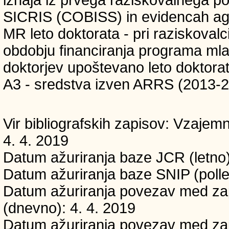
SICRIS (COBISS) in evidencah age
MR leto doktorata - pri raziskovalc
obdobju financiranja programa mladi
doktorjev upoštevano leto doktorat
A3 - sredstva izven ARRS (2013-
Vir bibliografskih zapisov: Vzaj
4. 4. 2019
Datum ažuriranja baze JCR (letno)
Datum ažuriranja baze SNIP (polle
Datum ažuriranja povezav med zapi
(dnevno): 4. 4. 2019
Datum ažuriranja povezav med zapi