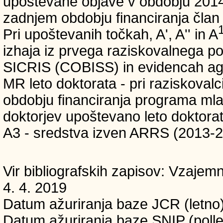
upoštevane objave v obdobju 2014-2
zadnjem obdobju financiranja čla
Pri upoštevanih točkah, A', A'' in A
izhaja iz prvega raziskovalnega p
SICRIS (COBISS) in evidencah age
MR leto doktorata - pri raziskovalc
obdobju financiranja programa mladi
doktorjev upoštevano leto doktorat
A3 - sredstva izven ARRS (2013-
Vir bibliografskih zapisov: Vzaj
4. 4. 2019
Datum ažuriranja baze JCR (letno)
Datum ažuriranja baze SNIP (polle