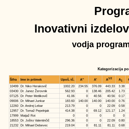
Progr
Inovativni izdelov
vodja program
Kategorizacija p
1/2
Šifra
Ime in priimek
Upoš. tč.
A''
A'
A
A
1
10499
Dr. Niko Herakovič
1002.20
234.55
376.09
443.33
3.38
03430
Dr. Janez Žerovnik
562.93
0
138.46
205.42
1.73
07125
Dr. Peter Metlikovič
41.06
0
40.56
40.56
0.17
09006
Dr. Mihael Junkar
183.60
140.00
140.00
140.00
0.76
12260
Dr. Andrej Lebar
213.79
0
0
22.09
0.58
12957
Dr. Tomaž Pepelnjak
414.38
0
69.12
121.17
1.24
17999
Matjaž Rot
0
0
0
0
0
18553
Dr. Joško Valentinčič
296.36
0
0
22.09
0.80
21232
Dr. Mihael Debevec
219.04
0
81.11
81.11
0.68