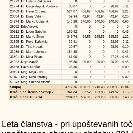
21773
Dr. Helena Zakrajšek
0
0
0
0
0
21774
Dr. Darja Rupnik Poklukar
33.07
0
0
28.91
0.11
23469
Dr. Henri Orbanić
524.87
406.67
406.67
406.67
2.21
23834
Dr. Boris Vidrih
59.94
42.94
42.94
42.94
0.25
24274
Dr. Marko Uplaznik
145.28
140.00
140.00
140.00
0.66
29052
Edo Adrović
0
0
0
0
0
30912
Dr. Izidor Sabotin
160.92
0
0
0
0.43
31322
Dr. Marko Šimic
343.74
84.55
185.53
185.53
1.22
31395
Dr. Fevzi Kafexhiu
32.91
0
0
22.97
0.11
32686
Dr. Tina Novak
29.57
0
0
28.91
0.10
33239
Dr. Marko Jerman
154.38
0
0
0
0.41
33801
Dr. Miha Pipan
161.00
0
0
47.25
0.46
34022
Nejc Matjaž
93.86
90.00
90.00
90.00
0.43
38468
Pavel Drešar
35.36
0
0
0
0.09
39194
Mag. Maja Turk
0
0
0
0
0
51161
Mag. Miha Prijatelj
9.10
0
0
0
0.02
51943
Mag. Suzana Vinetič
0
0
0
0
0
Skupaj
4717.36
1138.71
1710.48
2068.95
15.84
Izračun na število doktorjev
341.84
82.52
123.95
149.92
1.15
1
Izračun na FTE: 2.14
2204.37
532.11
799.29
966.80
7.40
7
Leta članstva - pri upoštevanih točk