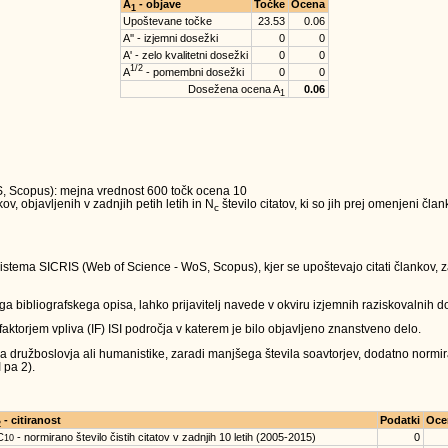
A
- objave
Točke
Ocena
1
Upoštevane točke
23.53
0.06
A'' - izjemni dosežki
0
0
A' - zelo kvalitetni dosežki
0
0
1/2
A
- pomembni dosežki
0
0
Dosežena ocena A
0.06
1
oS, Scopus): mejna vrednost 600 točk ocena 10
v, objavljenih v zadnjih petih letih in N
število citatov, ki so jih prej omenjeni čla
c
sistema SICRIS (Web of Science - WoS, Scopus), kjer se upoštevajo citati člankov, za
a bibliografskega opisa, lahko prijavitelj navede v okviru izjemnih raziskovalnih do
 faktorjem vpliva (IF) ISI področja v katerem je bilo objavljeno znanstveno delo.
ja družboslovja ali humanistike, zaradi manjšega števila soavtorjev, dodatno normira
 pa 2).
- citiranost
Podatki
Oce
2
C
- normirano število čistih citatov v zadnjih 10 letih (2005-2015)
0
10