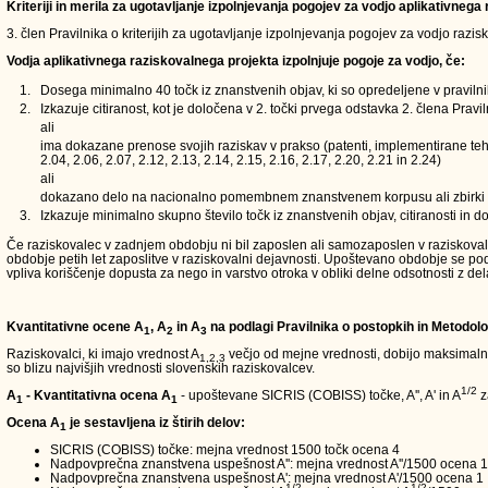
Kriteriji in merila za ugotavljanje izpolnjevanja pogojev za vodjo aplikativneg
3. člen Pravilnika o kriterijih za ugotavljanje izpolnjevanja pogojev za vodjo razi
Vodja aplikativnega raziskovalnega projekta izpolnjuje pogoje za vodjo, če:
1.
Dosega minimalno 40 točk iz znanstvenih objav, ki so opredeljene v pravilnik
2.
Izkazuje citiranost, kot je določena v 2. točki prvega odstavka 2. člena Pravi
ali
ima dokazane prenose svojih raziskav v prakso (patenti, implementirane tehn
2.04, 2.06, 2.07, 2.12, 2.13, 2.14, 2.15, 2.16, 2.17, 2.20, 2.21 in 2.24)
ali
dokazano delo na nacionalno pomembnem znanstvenem korpusu ali zbirki
3.
Izkazuje minimalno skupno število točk iz znanstvenih objav, citiranosti in 
Če raziskovalec v zadnjem obdobju ni bil zaposlen ali samozaposlen v raziskovalni 
obdobje petih let zaposlitve v raziskovalni dejavnosti. Upoštevano obdobje se 
vpliva koriščenje dopusta za nego in varstvo otroka v obliki delne odsotnosti z del
Kvantitativne ocene A
, A
in A
na podlagi Pravilnika o postopkih in Metodolo
1
2
3
Raziskovalci, ki imajo vrednost A
večjo od mejne vrednosti, dobijo maksimalno 
1,2,3
so blizu najvišjih vrednosti slovenskih raziskovalcev.
1/2
A
- Kvantitativna ocena A
- upoštevane SICRIS (COBISS) točke, A'', A' in A
z
1
1
Ocena A
je sestavljena iz štirih delov:
1
SICRIS (COBISS) točke: mejna vrednost 1500 točk ocena 4
Nadpovprečna znanstvena uspešnost A'': mejna vrednost A''/1500 ocena 1
Nadpovprečna znanstvena uspešnost A': mejna vrednost A'/1500 ocena 1
1/2
1/2