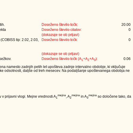
tih.
Doseženo število točk:
20.00
ekta
Doseženo število citatov:
0
(dokazuje se ob prijavi)
 (COBISS tip: 2.02, 2.03,
Doseženo število točk:
0
(dokazuje se ob prijavi)
osežkov.
Doseženo število točk (A
+A
+A
):
0.06
1
2
3
lena namesto zadnjih petih let upošteva zadnje intervalno obdobje, ki vključuje
iške odsotnosti, daljše od treh mesecev. Na podaljšanje upoštevanega obdobja ne
mejna
mejna
mejna
v prijavni vlogi. Mejne vrednosti A
, A
in A
so določene tako, da
1
2
3