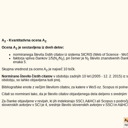
A
- Kvantitativna ocena A
2
2
Ocena A
je sestavljena iz dveh delov:
2
normiranega števila čistih citatov iz sistema SICRIS (Web of Science - W
faktorja vpliva člankov 1/5(N
/N
), pri čemer je N
število znanstvenih članko
c
č
č
enaka 5.
Skupna vrednost za oceno A
je največ 10 točk.
2
Normirano število čistih citatov
v obdobju zadnjih 10 let (2005 - 12. 2. 2015) iz 
obdobju, so lahko objavljena tudi prej.
Bibliografske enote z večjim številom citatov, za katere v WoS oz. Scopus ni polneg
Citati so normirani tako, da je število citatov objavljenega dela deljeno s srednjim
Za članke objavljene v revijah, ki jih indeksirajo SSCI, A&HCI ali Scopus s področ
slovenskih avtorjev v SCI je 4, srednje število slovenskih avtorjev v SSCI in A&HCI
A
N