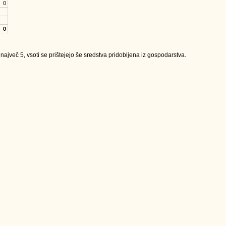
0
0
jveč 5, vsoti se prištejejo še sredstva pridobljena iz gospodarstva.