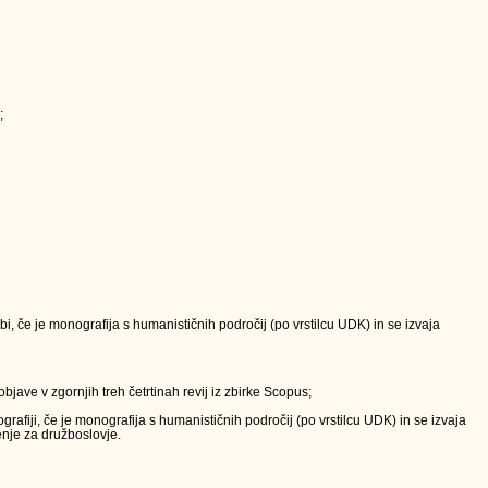
;
, če je monografija s humanističnih področij (po vrstilcu UDK) in se izvaja
bjave v zgornjih treh četrtinah revij iz zbirke Scopus;
fiji, če je monografija s humanističnih področij (po vrstilcu UDK) in se izvaja
enje za družboslovje.