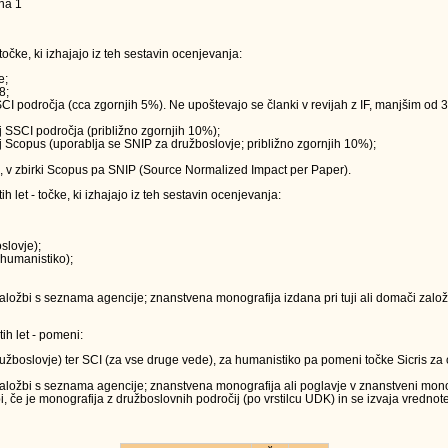
na 1
očke, ki izhajajo iz teh sestavin ocenjevanja:
e;
8;
j SCI področja (cca zgornjih 5%). Ne upoštevajo se članki v revijah z IF, manjšim od 3
vij SSCI področja (približno zgornjih 10%);
evij Scopus (uporablja se SNIP za družboslovje; približno zgornjih 10%);
s), v zbirki Scopus pa SNIP (Source Normalized Impact per Paper).
let - točke, ki izhajajo iz teh sestavin ocenjevanja:
slovje);
 humanistiko);
ložbi s seznama agencije; znanstvena monografija izdana pri tuji ali domači založbi
h let - pomeni:
družboslovje) ter SCI (za vse druge vede), za humanistiko pa pomeni točke Sicris za o
aložbi s seznama agencije; znanstvena monografija ali poglavje v znanstveni monogra
 če je monografija z družboslovnih področij (po vrstilcu UDK) in se izvaja vrednot