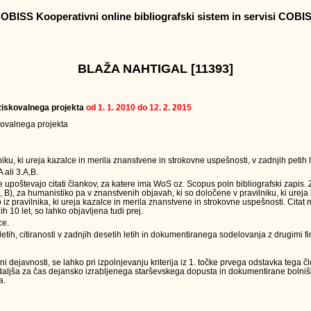
OBISS Kooperativni online bibliografski sistem in servisi COBI
BLAŽA NAHTIGAL [11393]
raziskovalnega projekta
od 1. 1. 2010 do 12. 2. 2015
skovalnega projekta
ku, ki ureja kazalce in merila znanstvene in strokovne uspešnosti, v zadnjih petih l
 ali 3.A,B.
e upoštevajo citati člankov, za katere ima WoS oz. Scopus poln bibliografski zapis.
 A, B), za humanistiko pa v znanstvenih objavah, ki so določene v pravilniku, ki ureja
z pravilnika, ki ureja kazalce in merila znanstvene in strokovne uspešnosti. Citat m
ih 10 let, so lahko objavljena tudi prej.
ce.
etih, citiranosti v zadnjih desetih letih in dokumentiranega sodelovanja z drugimi fi
dejavnosti, se lahko pri izpolnjevanju kriterija iz 1. točke prvega odstavka tega č
podaljša za čas dejansko izrabljenega starševskega dopusta in dokumentirane boln
a.