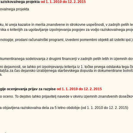
a raziskovalnega projekta
od 1. 1. 2010 do 12. 2. 2015
skovalnega projekta
u, ki ureja kazalce in merila znanstvene in strokovne uspešnosti, v zadnjih petih le
lnika o kriterijih za ugotavljanje izpolnjevanja pogojev za vodjo raziskovalnega proj
ologije, prodani računalniški programi, izvedeni pomembni objekti ali izdelki ipd.)
dokumentiranega sodelovanja z drugimi financerji v zadnjih petih letih in izjemnih d
dejavnosti, se lahko pri izpolnjevanju kriterija iz 1. točke prvega odstavka tega č
podaljša za čas dejansko izrabljenega starševskega dopusta in dokumentirane boln
a.
gije ocenjevanja prijav za razpise
od 1. 1. 2010 do 12. 2. 2015
oceno. To dejstvo lahko prijavitelj navede v okviru izjemnih znanstvenih dosežkov 
a objavljena raziskovalna dela za 5 letno obdobje (od 1. 1. 2010 do 12. 2. 2015)