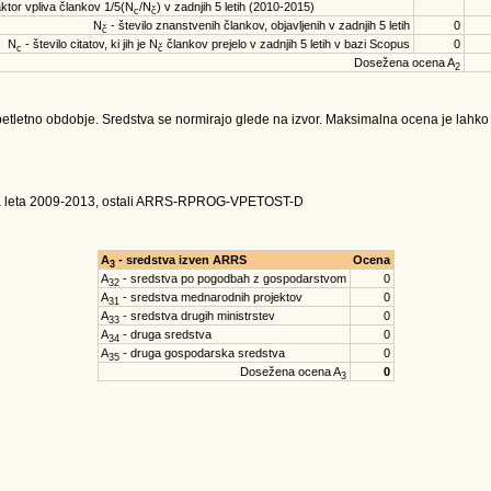
ktor vpliva člankov 1/5(N
/N
) v zadnjih 5 letih (2010-2015)
c
č
N
- število znanstvenih člankov, objavljenih v zadnjih 5 letih
0
č
N
- število citatov, ki jih je N
člankov prejelo v zadnjih 5 letih v bazi Scopus
0
c
č
Dosežena ocena A
2
tletno obdobje. Sredstva se normirajo glede na izvor. Maksimalna ocena je lahko na
za leta 2009-2013, ostali ARRS-RPROG-VPETOST-D
A
- sredstva izven ARRS
Ocena
3
A
- sredstva po pogodbah z gospodarstvom
0
32
A
- sredstva mednarodnih projektov
0
31
A
- sredstva drugih ministrstev
0
33
A
- druga sredstva
0
34
A
- druga gospodarska sredstva
0
35
Dosežena ocena A
0
3