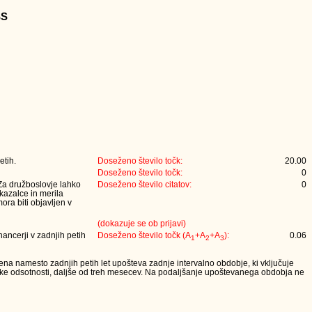
SS
etih.
Doseženo število točk:
20.00
Doseženo število točk:
0
 Za družboslovje lahko
Doseženo število citatov:
0
 kazalce in merila
ora biti objavljen v
(dokazuje se ob prijavi)
nancerji v zadnjih petih
Doseženo število točk (A
+A
+A
):
0.06
1
2
3
lena namesto zadnjih petih let upošteva zadnje intervalno obdobje, ki vključuje
iške odsotnosti, daljše od treh mesecev. Na podaljšanje upoštevanega obdobja ne