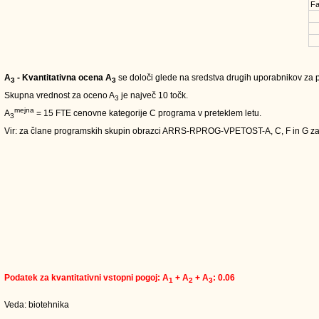
Fa
A
- Kvantitativna ocena A
se določi glede na sredstva drugih uporabnikov za pe
3
3
Skupna vrednost za oceno A
je največ 10 točk.
3
mejna
A
= 15 FTE cenovne kategorije C programa v preteklem letu.
3
Vir: za člane programskih skupin obrazci ARRS-RPROG-VPETOST-A, C, F in G 
Podatek za kvantitativni vstopni pogoj: A
+ A
+ A
: 0.06
1
2
3
Veda: biotehnika