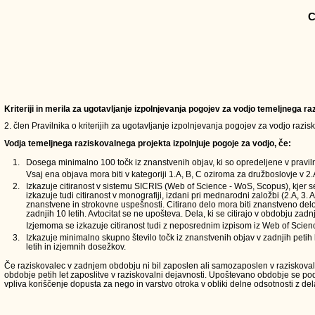
C
Kriteriji in merila za ugotavljanje izpolnjevanja pogojev za vodjo temeljnega 
2. člen Pravilnika o kriterijih za ugotavljanje izpolnjevanja pogojev za vodjo razi
Vodja temeljnega raziskovalnega projekta izpolnjuje pogoje za vodjo, če:
1.
Dosega minimalno 100 točk iz znanstvenih objav, ki so opredeljene v pravilni
Vsaj ena objava mora biti v kategoriji 1.A, B, C oziroma za družboslovje v 2.A
2.
Izkazuje citiranost v sistemu SICRIS (Web of Science - WoS, Scopus), kjer s
izkazuje tudi citiranost v monografiji, izdani pri mednarodni založbi (2.A, 3.
znanstvene in strokovne uspešnosti. Citirano delo mora biti znanstveno delo i
zadnjih 10 letih. Avtocitat se ne upošteva. Dela, ki se citirajo v obdobju zadnj
Izjemoma se izkazuje citiranost tudi z neposrednim izpisom iz Web of Scien
3.
Izkazuje minimalno skupno število točk iz znanstvenih objav v zadnjih petih l
letih in izjemnih dosežkov.
Če raziskovalec v zadnjem obdobju ni bil zaposlen ali samozaposlen v raziskovalni 
obdobje petih let zaposlitve v raziskovalni dejavnosti. Upoštevano obdobje se 
vpliva koriščenje dopusta za nego in varstvo otroka v obliki delne odsotnosti z del