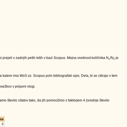
nki prejeli v zadnjih petih letih v bazi Scopus. Mejna vrednost količnika N
/N
je
c
č
 katere ima WoS oz. Scopus poln bibliografski opis. Dela, ki se citirajo v tem
sežkov v prijavni vlogi.
mo število citatov tako, da jih pomnožimo s faktorjem 4 (srednje število
na
0