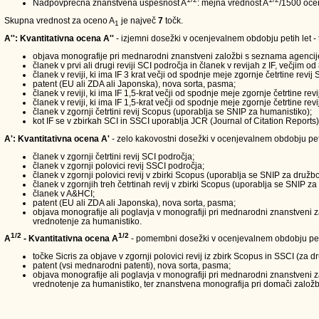
Nadpovprečna znanstvena uspešnost A
: mejna vrednost A
/1500 oce
Skupna vrednost za oceno A
je največ
7
točk.
1
A'': Kvantitativna ocena A''
- izjemni dosežki v ocenjevalnem obdobju petih let - t
objava monografije pri mednarodni znanstveni založbi s seznama agencij
članek v prvi ali drugi reviji SCI področja in članek v revijah z IF, večjim od 
članek v reviji, ki ima IF 3 krat večji od spodnje meje zgornje četrtine revi
patent (EU ali ZDA ali Japonska), nova sorta, pasma;
članek v reviji, ki ima IF 1,5-krat večji od spodnje meje zgornje četrtine re
članek v reviji, ki ima IF 1,5-krat večji od spodnje meje zgornje četrtine r
članek v zgornji četrtini revij Scopus (uporablja se SNIP za humanistiko);
kot IF se v zbirkah SCI in SSCI uporablja JCR (Journal of Citation Report
A': Kvantitativna ocena A'
- zelo kakovostni dosežki v ocenjevalnem obdobju petih 
članek v zgornji četrtini revij SCI področja;
članek v zgornji polovici revij SSCI področja;
članek v zgornji polovici revij v zbirki Scopus (uporablja se SNIP za družbo
članek v zgornjih treh četrtinah revij v zbirki Scopus (uporablja se SNIP za
članek v A&HCI;
patent (EU ali ZDA ali Japonska), nova sorta, pasma;
objava monografije ali poglavja v monografiji pri mednarodni znanstveni za
vrednotenje za humanistiko.
1/2
1/2
A
- Kvantitativna ocena A
- pomembni dosežki v ocenjevalnem obdobju peti
točke Sicris za objave v zgornji polovici revij iz zbirk Scopus in SSCI (za 
patent (vsi mednarodni patenti), nova sorta, pasma;
objava monografije ali poglavja v monografiji pri mednarodni znanstveni z
vrednotenje za humanistiko, ter znanstvena monografija pri domači založbi,