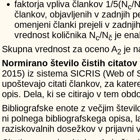
faktorja vpliva člankov 1/5(N
/
c
člankov, objavljenih v zadnjih pe
omenjeni članki prejeli v zadnji
vrednost količnika N
/N
je ena
c
č
Skupna vrednost za oceno A
je n
2
Normirano število čistih citatov
2015) iz sistema SICRIS (Web of 
upoštevajo citati člankov, za kate
opis. Dela, ki se citirajo v tem obd
Bibliografske enote z večjim števi
ni polnega bibliografskega opisa, l
raziskovalnih dosežkov v prijavni v