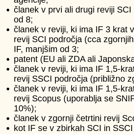
članek v prvi ali drugi reviji SC
od 8;
članek v reviji, ki ima IF 3 krat
revij SCI področja (cca zgornji
IF, manjšim od 3;
patent (EU ali ZDA ali Japonsk
članek v reviji, ki ima IF 1,5-kr
revij SSCI področja (približno z
članek v reviji, ki ima IF 1,5-kr
revij Scopus (uporablja se SNIP
10%);
članek v zgornji četrtini revij 
kot IF se v zbirkah SCI in SSCI