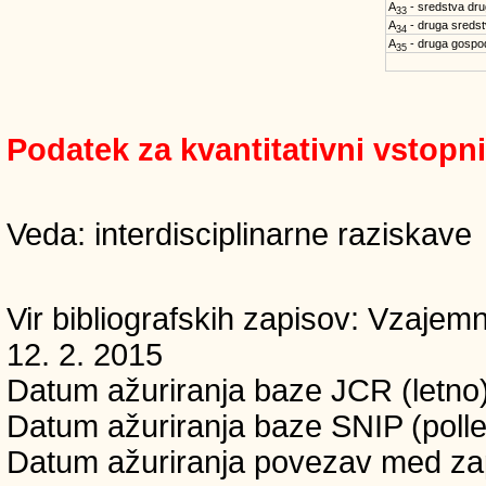
A
- sredstva dru
33
A
- druga sreds
34
A
- druga gospo
35
Podatek za kvantitativni vstopn
Veda: interdisciplinarne raziskave
Vir bibliografskih zapisov: Vzaj
12. 2. 2015
Datum ažuriranja baze JCR (letno)
Datum ažuriranja baze SNIP (polle
Datum ažuriranja povezav med zapi