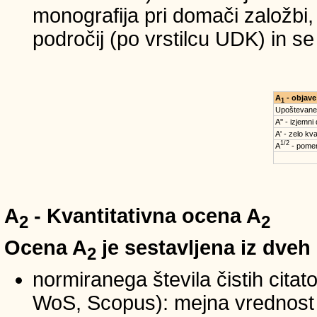
monografija pri domači založbi,
področij (po vrstilcu UDK) in s
A
- objave
1
Upoštevane
A'' - izjemni
A' - zelo kva
1/2
A
- pomem
A
- Kvantitativna ocena A
2
2
Ocena A
je sestavljena iz dveh
2
normiranega števila čistih cita
WoS, Scopus): mejna vrednost