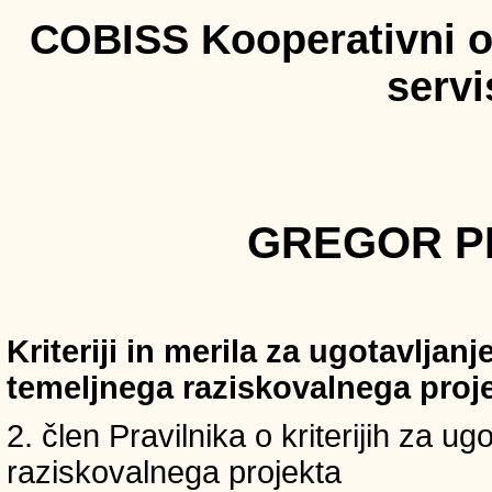
COBISS Kooperativni on
serv
GREGOR PR
Kriteriji in merila za ugotavljan
temeljnega raziskovalnega proj
2. člen Pravilnika o kriterijih za u
raziskovalnega projekta