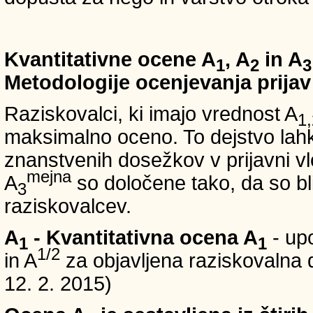
Kvantitativne ocene A
, A
in A
1
2
3
Metodologije ocenjevanja prijav
Raziskovalci, ki imajo vrednost A
1,
maksimalno oceno. To dejstvo lahko
znanstvenih dosežkov v prijavni vl
mejna
A
so določene tako, da so bli
3
raziskovalcev.
A
- Kvantitativna ocena A
- up
1
1
1/2
in A
za objavljena raziskovalna d
12. 2. 2015)