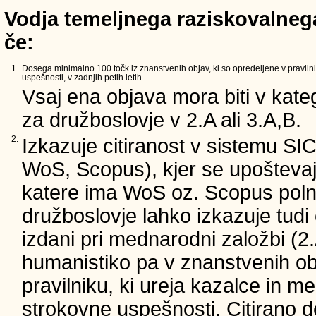
Vodja temeljnega raziskovalnega
če:
1.
Dosega minimalno 100 točk iz znanstvenih objav, ki so opredeljene v pravilni
uspešnosti, v zadnjih petih letih.
Vsaj ena objava mora biti v kateg
za družboslovje v 2.A ali 3.A,B.
2.
Izkazuje citiranost v sistemu SI
WoS, Scopus), kjer se upoštevajo
katere ima WoS oz. Scopus poln 
družboslovje lahko izkazuje tudi c
izdani pri mednarodni založbi (2.
humanistiko pa v znanstvenih ob
pravilniku, ki ureja kazalce in m
strokovne uspešnosti. Citirano d