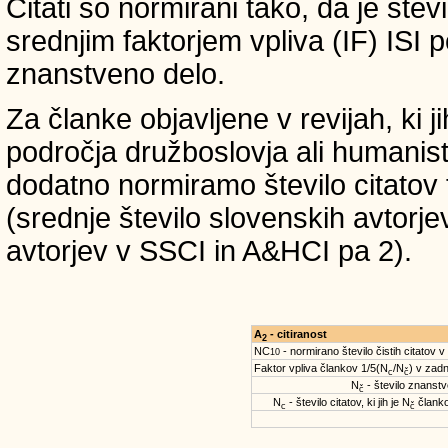
Citati so normirani tako, da je štev
srednjim faktorjem vpliva (IF) ISI 
znanstveno delo.
Za članke objavljene v revijah, ki 
področja družboslovja ali humanist
dodatno normiramo število citatov 
(srednje število slovenskih avtorje
avtorjev v SSCI in A&HCI pa 2).
A
- citiranost
2
NC
- normirano število čistih citatov v
10
Faktor vpliva člankov 1/5(N
/N
) v zadn
c
č
N
- število znanstve
č
N
- število citatov, ki jih je N
članko
c
č