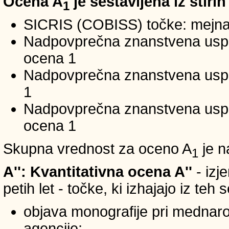
Ocena A
je sestavljena iz štirih
1
SICRIS (COBISS) točke: mejna
Nadpovprečna znanstvena uspeš
ocena 1
Nadpovprečna znanstvena uspe
1
Nadpovprečna znanstvena usp
ocena 1
Skupna vrednost za oceno A
je n
1
A'': Kvantitativna ocena A''
- izj
petih let - točke, ki izhajajo iz teh
objava monografije pri mednar
agencije;