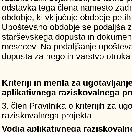
odstavka tega člena namesto zadnji
obdobje, ki vključuje obdobje petih 
Upoštevano obdobje se podaljša z
starševskega dopusta in dokumenti
mesecev. Na podaljšanje upošteva
dopusta za nego in varstvo otroka v
Kriteriji in merila za ugotavljan
aplikativnega raziskovalnega p
3. člen Pravilnika o kriterijih za u
raziskovalnega projekta
Vodja aplikativnega raziskovaln