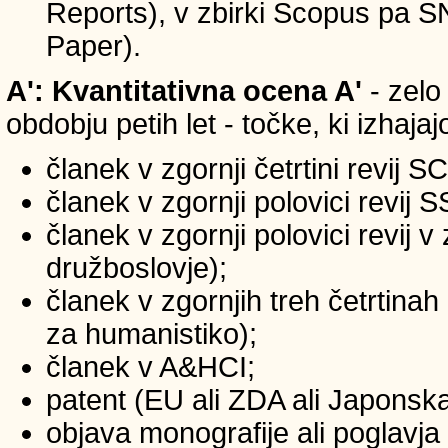
Reports), v zbirki Scopus pa 
Paper).
A': Kvantitativna ocena A'
- zelo
obdobju petih let - točke, ki izhaja
članek v zgornji četrtini revij S
članek v zgornji polovici revij 
članek v zgornji polovici revij 
družboslovje);
članek v zgornjih treh četrtinah
za humanistiko);
članek v A&HCI;
patent (EU ali ZDA ali Japonsk
objava monografije ali poglavja