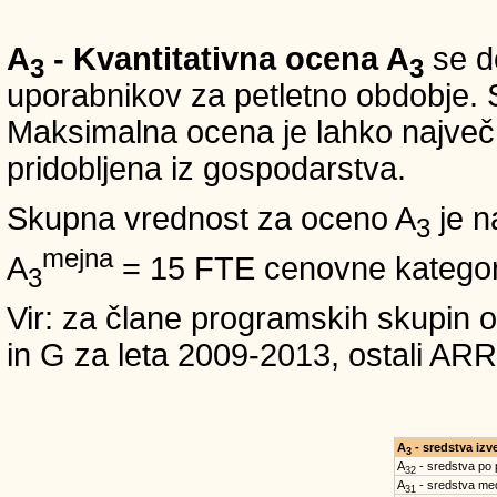
A
- Kvantitativna ocena A
se do
3
3
uporabnikov za petletno obdobje. S
Maksimalna ocena je lahko največ 5
pridobljena iz gospodarstva.
Skupna vrednost za oceno A
je n
3
mejna
A
= 15 FTE cenovne kategori
3
Vir: za člane programskih skup
in G za leta 2009-2013, ostali
A
- sredstva iz
3
A
- sredstva po
32
A
- sredstva med
31