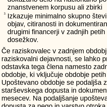
znanstvenem korpusu ali zbirki
3.
Izkazuje minimalno skupno števi
objav, citiranosti in dokumentir
drugimi financerji v zadnjih petih 
dosežkov.
Če raziskovalec v zadnjem obdobju
raziskovalni dejavnosti, se lahko pr
odstavka tega člena namesto zadnji
obdobje, ki vključuje obdobje petih 
Upoštevano obdobje se podaljša z
starševskega dopusta in dokumenti
mesecev. Na podaljšanje upošteva
dopusta za nego in varstvo otroka v