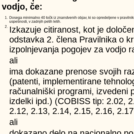
vodjo, če:
1.
Dosega minimalno 40 točk iz znanstvenih objav, ki so opredeljene v pravilnik
uspešnosti, v zadnjih petih letih.
2.
Izkazuje citiranost, kot je določe
odstavka 2. člena Pravilnika o kri
izpolnjevanja pogojev za vodjo 
ali
ima dokazane prenose svojih ra
(patenti, implementirane tehnolog
računalniški programi, izvedeni 
izdelki ipd.) (COBISS tip: 2.02, 2
2.12, 2.13, 2.14, 2.15, 2.16, 2.17
ali
dokazano delo na nacionalno