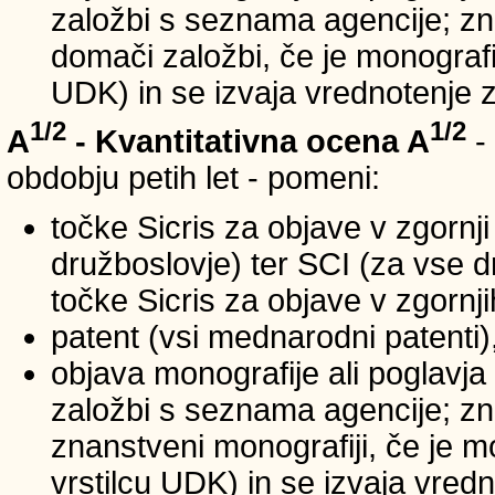
založbi s seznama agencije; zna
domači založbi, če je monografij
UDK) in se izvaja vrednotenje 
1/2
1/2
A
- Kvantitativna ocena A
-
obdobju petih let - pomeni:
točke Sicris za objave v zgornji
družboslovje) ter SCI (za vse 
točke Sicris za objave v zgornji
patent (vsi mednarodni patenti)
objava monografije ali poglavja
založbi s seznama agencije; zn
znanstveni monografiji, če je m
vrstilcu UDK) in se izvaja vred