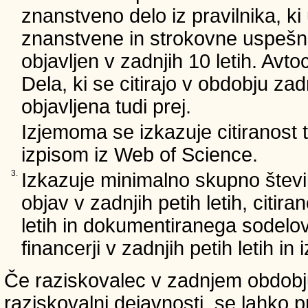
znanstveno delo iz pravilnika, ki
znanstvene in strokovne uspešnos
objavljen v zadnjih 10 letih. Avto
Dela, ki se citirajo v obdobju zad
objavljena tudi prej.
Izjemoma se izkazuje citiranost
izpisom iz Web of Science.
3.
Izkazuje minimalno skupno števi
objav v zadnjih petih letih, citira
letih in dokumentiranega sodelo
financerji v zadnjih petih letih i
Če raziskovalec v zadnjem obdobju
raziskovalni dejavnosti, se lahko pr