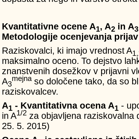
Kvantitativne ocene A
, A
in A
1
2
3
Metodologije ocenjevanja prijav
Raziskovalci, ki imajo vrednost A
1,
maksimalno oceno. To dejstvo lahko
znanstvenih dosežkov v prijavni vl
mejna
A
so določene tako, da so bli
3
raziskovalcev.
A
- Kvantitativna ocena A
- up
1
1
1/2
in A
za objavljena raziskovalna d
25. 5. 2015)