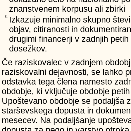
znanstvenem korpusu ali zbirki
3.
Izkazuje minimalno skupno števi
objav, citiranosti in dokumentir
drugimi financerji v zadnjih petih 
dosežkov.
Če raziskovalec v zadnjem obdobju
raziskovalni dejavnosti, se lahko pr
odstavka tega člena namesto zadnji
obdobje, ki vključuje obdobje petih 
Upoštevano obdobje se podaljša z
starševskega dopusta in dokumenti
mesecev. Na podaljšanje upošteva
dopusta za nego in varstvo otroka v