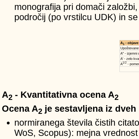
monografija pri domači založbi,
področij (po vrstilcu UDK) in s
A
- objave
1
Upoštevane
A'' - izjemni
A' - zelo kva
1/2
A
- pomem
A
- Kvantitativna ocena A
2
2
Ocena A
je sestavljena iz dveh
2
normiranega števila čistih cita
WoS, Scopus): mejna vrednost