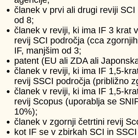
članek v prvi ali drugi reviji SC
od 8;
članek v reviji, ki ima IF 3 krat
revij SCI področja (cca zgornji
IF, manjšim od 3;
patent (EU ali ZDA ali Japonsk
članek v reviji, ki ima IF 1,5-kr
revij SSCI področja (približno z
članek v reviji, ki ima IF 1,5-kr
revij Scopus (uporablja se SNIP
10%);
članek v zgornji četrtini revij 
kot IF se v zbirkah SCI in SSCI