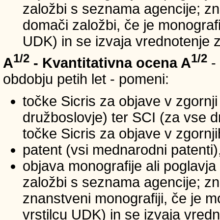
založbi s seznama agencije; zna
domači založbi, če je monografij
UDK) in se izvaja vrednotenje 
1/2
1/2
A
- Kvantitativna ocena A
-
obdobju petih let - pomeni:
točke Sicris za objave v zgornji
družboslovje) ter SCI (za vse 
točke Sicris za objave v zgornji
patent (vsi mednarodni patenti)
objava monografije ali poglavja
založbi s seznama agencije; zn
znanstveni monografiji, če je m
vrstilcu UDK) in se izvaja vred