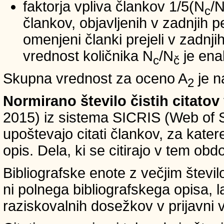
faktorja vpliva člankov 1/5(N
/
c
člankov, objavljenih v zadnjih pe
omenjeni članki prejeli v zadnji
vrednost količnika N
/N
je ena
c
č
Skupna vrednost za oceno A
je n
2
Normirano število čistih citatov
2015) iz sistema SICRIS (Web of 
upoštevajo citati člankov, za kate
opis. Dela, ki se citirajo v tem obd
Bibliografske enote z večjim števi
ni polnega bibliografskega opisa, l
raziskovalnih dosežkov v prijavni v