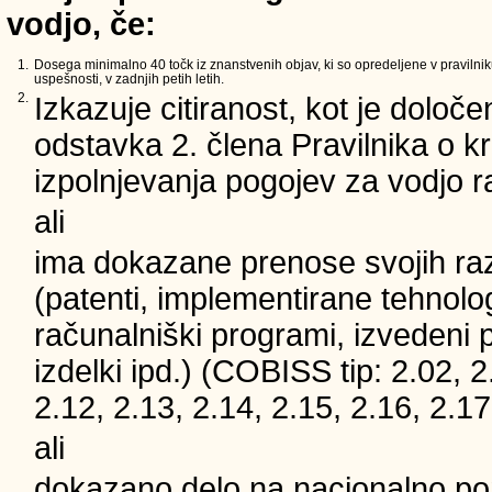
vodjo, če:
1.
Dosega minimalno 40 točk iz znanstvenih objav, ki so opredeljene v pravilnik
uspešnosti, v zadnjih petih letih.
2.
Izkazuje citiranost, kot je določe
odstavka 2. člena Pravilnika o kri
izpolnjevanja pogojev za vodjo 
ali
ima dokazane prenose svojih ra
(patenti, implementirane tehnolog
računalniški programi, izvedeni 
izdelki ipd.) (COBISS tip: 2.02, 2
2.12, 2.13, 2.14, 2.15, 2.16, 2.17
ali
dokazano delo na nacionalno