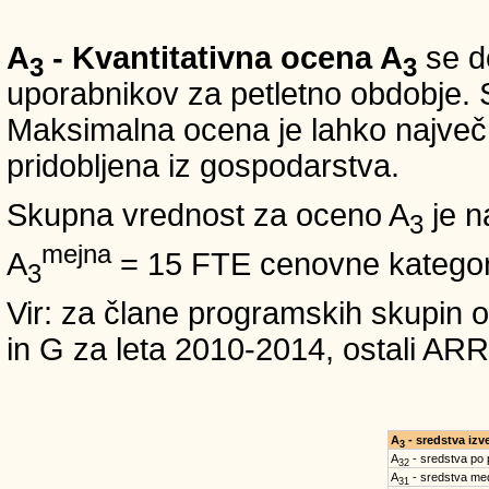
A
- Kvantitativna ocena A
se do
3
3
uporabnikov za petletno obdobje. S
Maksimalna ocena je lahko največ 5
pridobljena iz gospodarstva.
Skupna vrednost za oceno A
je n
3
mejna
A
= 15 FTE cenovne kategori
3
Vir: za člane programskih skup
in G za leta 2010-2014, ostali
A
- sredstva iz
3
A
- sredstva po
32
A
- sredstva med
31