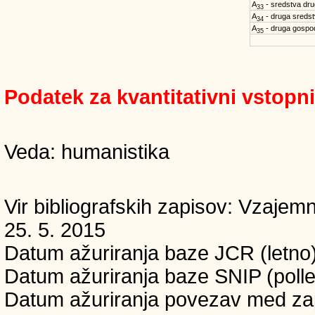
A
- sredstva dru
33
A
- druga sreds
34
A
- druga gospo
35
Podatek za kvantitativni vstopn
Veda: humanistika
Vir bibliografskih zapisov: Vzaj
25. 5. 2015
Datum ažuriranja baze JCR (letno)
Datum ažuriranja baze SNIP (polle
Datum ažuriranja povezav med zapi