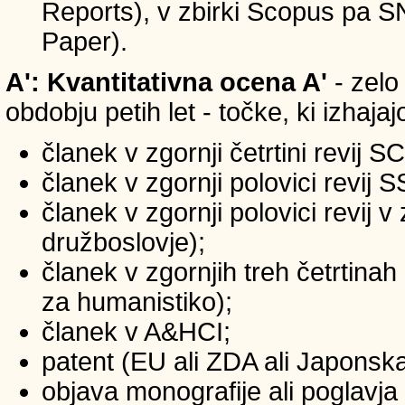
Reports), v zbirki Scopus pa 
Paper).
A': Kvantitativna ocena A'
- zelo
obdobju petih let - točke, ki izhaja
članek v zgornji četrtini revij S
članek v zgornji polovici revij 
članek v zgornji polovici revij 
družboslovje);
članek v zgornjih treh četrtinah
za humanistiko);
članek v A&HCI;
patent (EU ali ZDA ali Japonsk
objava monografije ali poglavja