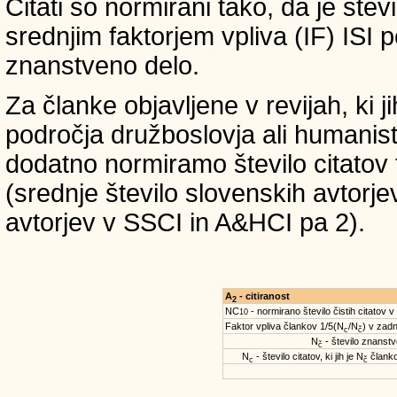
Citati so normirani tako, da je štev
srednjim faktorjem vpliva (IF) ISI 
znanstveno delo.
Za članke objavljene v revijah, ki 
področja družboslovja ali humanist
dodatno normiramo število citatov 
(srednje število slovenskih avtorje
avtorjev v SSCI in A&HCI pa 2).
A
- citiranost
2
NC
- normirano število čistih citatov v
10
Faktor vpliva člankov 1/5(N
/N
) v zadn
c
č
N
- število znanstve
č
N
- število citatov, ki jih je N
članko
c
č