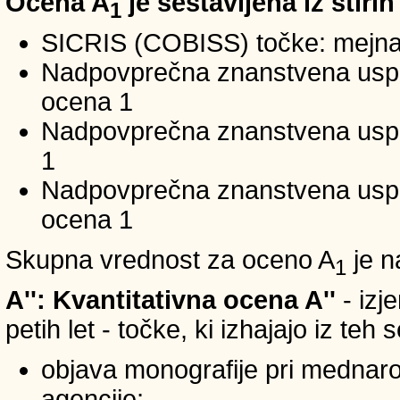
Ocena A
je sestavljena iz štirih
1
SICRIS (COBISS) točke: mejna
Nadpovprečna znanstvena uspeš
ocena 1
Nadpovprečna znanstvena uspe
1
Nadpovprečna znanstvena usp
ocena 1
Skupna vrednost za oceno A
je n
1
A'': Kvantitativna ocena A''
- izj
petih let - točke, ki izhajajo iz teh
objava monografije pri mednar
agencije;