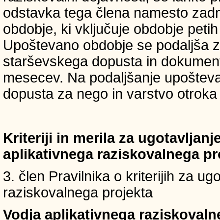
odstavka tega člena namesto zadnji
obdobje, ki vključuje obdobje petih 
Upoštevano obdobje se podaljša z
starševskega dopusta in dokumenti
mesecev. Na podaljšanje upošteva
dopusta za nego in varstvo otroka v
Kriteriji in merila za ugotavljan
aplikativnega raziskovalnega p
3. člen Pravilnika o kriterijih za u
raziskovalnega projekta
Vodja aplikativnega raziskovaln