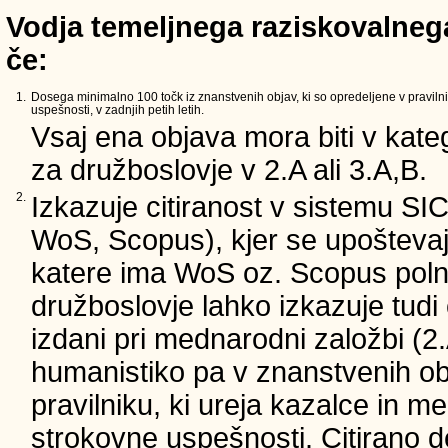
Vodja temeljnega raziskovalnega
če:
1.
Dosega minimalno 100 točk iz znanstvenih objav, ki so opredeljene v pravilni
uspešnosti, v zadnjih petih letih.
Vsaj ena objava mora biti v kateg
za družboslovje v 2.A ali 3.A,B.
2.
Izkazuje citiranost v sistemu SI
WoS, Scopus), kjer se upoštevajo
katere ima WoS oz. Scopus poln 
družboslovje lahko izkazuje tudi c
izdani pri mednarodni založbi (2.
humanistiko pa v znanstvenih ob
pravilniku, ki ureja kazalce in m
strokovne uspešnosti. Citirano d