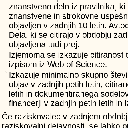
znanstveno delo iz pravilnika, ki
znanstvene in strokovne uspešnos
objavljen v zadnjih 10 letih. Avto
Dela, ki se citirajo v obdobju zad
objavljena tudi prej.
Izjemoma se izkazuje citiranost
izpisom iz Web of Science.
3.
Izkazuje minimalno skupno števi
objav v zadnjih petih letih, citira
letih in dokumentiranega sodelo
financerji v zadnjih petih letih i
Če raziskovalec v zadnjem obdobju
raziskovalni dejavnosti, se lahko pr