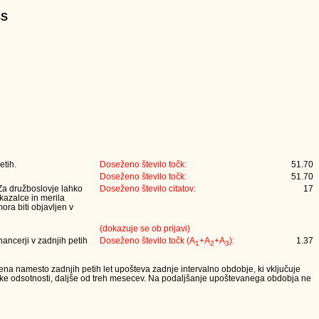
SS
etih.
Doseženo število točk:
51.70
Doseženo število točk:
51.70
 Za družboslovje lahko
Doseženo število citatov:
17
 kazalce in merila
ora biti objavljen v
(dokazuje se ob prijavi)
nancerji v zadnjih petih
Doseženo število točk (A
+A
+A
):
1.37
1
2
3
lena namesto zadnjih petih let upošteva zadnje intervalno obdobje, ki vključuje
iške odsotnosti, daljše od treh mesecev. Na podaljšanje upoštevanega obdobja ne