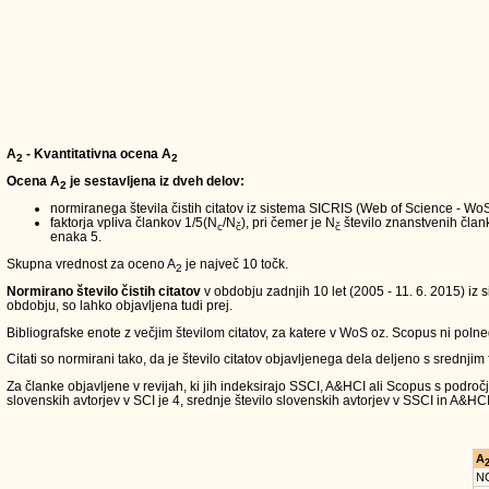
A
- Kvantitativna ocena A
2
2
Ocena A
je sestavljena iz dveh delov:
2
normiranega števila čistih citatov iz sistema SICRIS (Web of Science - W
faktorja vpliva člankov 1/5(N
/N
), pri čemer je N
število znanstvenih članko
c
č
č
enaka 5.
Skupna vrednost za oceno A
je največ 10 točk.
2
Normirano število čistih citatov
v obdobju zadnjih 10 let (2005 - 11. 6. 2015) iz 
obdobju, so lahko objavljena tudi prej.
Bibliografske enote z večjim številom citatov, za katere v WoS oz. Scopus ni polneg
Citati so normirani tako, da je število citatov objavljenega dela deljeno s srednjim
Za članke objavljene v revijah, ki jih indeksirajo SSCI, A&HCI ali Scopus s področ
slovenskih avtorjev v SCI je 4, srednje število slovenskih avtorjev v SSCI in A&HCI
A
N