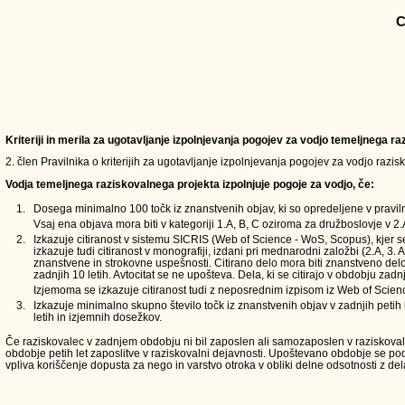
C
Kriteriji in merila za ugotavljanje izpolnjevanja pogojev za vodjo temeljnega 
2. člen Pravilnika o kriterijih za ugotavljanje izpolnjevanja pogojev za vodjo razi
Vodja temeljnega raziskovalnega projekta izpolnjuje pogoje za vodjo, če:
1.
Dosega minimalno 100 točk iz znanstvenih objav, ki so opredeljene v pravilni
Vsaj ena objava mora biti v kategoriji 1.A, B, C oziroma za družboslovje v 2.A
2.
Izkazuje citiranost v sistemu SICRIS (Web of Science - WoS, Scopus), kjer s
izkazuje tudi citiranost v monografiji, izdani pri mednarodni založbi (2.A, 3.
znanstvene in strokovne uspešnosti. Citirano delo mora biti znanstveno delo i
zadnjih 10 letih. Avtocitat se ne upošteva. Dela, ki se citirajo v obdobju zadnj
Izjemoma se izkazuje citiranost tudi z neposrednim izpisom iz Web of Scien
3.
Izkazuje minimalno skupno število točk iz znanstvenih objav v zadnjih petih l
letih in izjemnih dosežkov.
Če raziskovalec v zadnjem obdobju ni bil zaposlen ali samozaposlen v raziskovalni 
obdobje petih let zaposlitve v raziskovalni dejavnosti. Upoštevano obdobje se 
vpliva koriščenje dopusta za nego in varstvo otroka v obliki delne odsotnosti z del