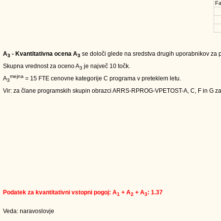
Fa
A
- Kvantitativna ocena A
se določi glede na sredstva drugih uporabnikov za pe
3
3
Skupna vrednost za oceno A
je največ 10 točk.
3
mejna
A
= 15 FTE cenovne kategorije C programa v preteklem letu.
3
Vir: za člane programskih skupin obrazci ARRS-RPROG-VPETOST-A, C, F in G 
Podatek za kvantitativni vstopni pogoj: A
+ A
+ A
: 1.37
1
2
3
Veda: naravoslovje