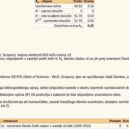
A
- objave
Točke
Ocena
1
Upoštevane točke
60.82
0.16
A'' - izjemni dosežki
0
0
A' - zelo kvalitetni dosežki
51.70
0.03
1/2
A
- pomembni dosežki
51.70
0.03
Dosežena ocena A
0.22
1
oS, Scopus): mejna vrednost 600 točk ocena 10
v, objavljenih v zadnjih petih letih in N
število citatov, ki so jih prej omenjeni čla
c
sistema SICRIS (Web of Science - WoS, Scopus), kjer se upoštevajo citati člankov, za
a bibliografskega opisa, lahko prijavitelj navede v okviru izjemnih raziskovalnih do
 faktorjem vpliva (IF) ISI področja v katerem je bilo objavljeno znanstveno delo.
ja družboslovja ali humanistike, zaradi manjšega števila soavtorjev, dodatno normira
 pa 2).
- citiranost
Podatki
Oce
2
C
- normirano število čistih citatov v zadnjih 10 letih (2005-2015)
9
0
10