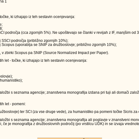
na 1
očke, ki izhajajo iz teh sestavin ocenjevanja:
e;
8;
j SCI področja (cca zgornjih 5%). Ne upoštevajo se članki v revijah z IF, manjšim od 3
vij SSCI področja (približno zgornjih 10%);
evij Scopus (uporablja se SNIP za družboslovje; približno zgornjih 10%);
s), v zbirki Scopus pa SNIP (Source Normalized Impact per Paper).
let - točke, ki izhajajo iz teh sestavin ocenjevanja:
slovje);
 humanistiko);
ložbi s seznama agencije; znanstvena monografija izdana pri tuji ali domači založbi
h let - pomeni:
družboslovje) ter SCI (za vse druge vede), za humanistiko pa pomeni točke Sicris za o
aložbi s seznama agencije; znanstvena monografija ali poglavje v znanstveni monogra
 če je monografija z družboslovnih področij (po vrstilcu UDK) in se izvaja vrednot