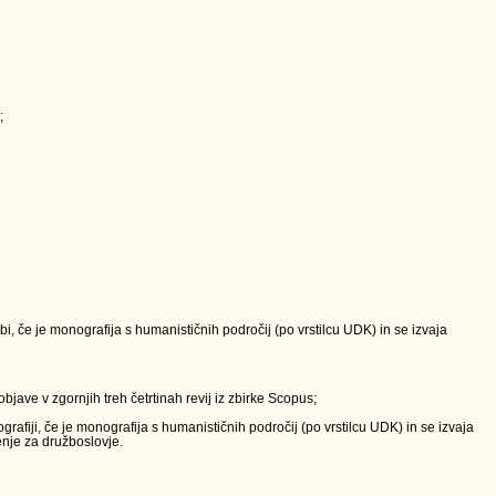
;
, če je monografija s humanističnih področij (po vrstilcu UDK) in se izvaja
bjave v zgornjih treh četrtinah revij iz zbirke Scopus;
fiji, če je monografija s humanističnih področij (po vrstilcu UDK) in se izvaja
enje za družboslovje.