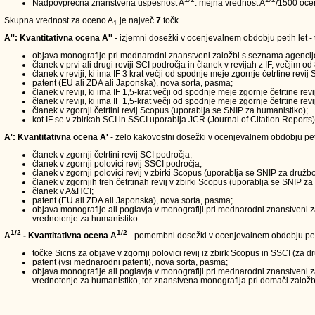
Nadpovprečna znanstvena uspešnost A
: mejna vrednost A
/1500 oce
Skupna vrednost za oceno A
je največ
7
točk.
1
A'': Kvantitativna ocena A''
- izjemni dosežki v ocenjevalnem obdobju petih let - t
objava monografije pri mednarodni znanstveni založbi s seznama agencij
članek v prvi ali drugi reviji SCI področja in članek v revijah z IF, večjim od 
članek v reviji, ki ima IF 3 krat večji od spodnje meje zgornje četrtine revi
patent (EU ali ZDA ali Japonska), nova sorta, pasma;
članek v reviji, ki ima IF 1,5-krat večji od spodnje meje zgornje četrtine re
članek v reviji, ki ima IF 1,5-krat večji od spodnje meje zgornje četrtine r
članek v zgornji četrtini revij Scopus (uporablja se SNIP za humanistiko);
kot IF se v zbirkah SCI in SSCI uporablja JCR (Journal of Citation Report
A': Kvantitativna ocena A'
- zelo kakovostni dosežki v ocenjevalnem obdobju petih 
članek v zgornji četrtini revij SCI področja;
članek v zgornji polovici revij SSCI področja;
članek v zgornji polovici revij v zbirki Scopus (uporablja se SNIP za družbo
članek v zgornjih treh četrtinah revij v zbirki Scopus (uporablja se SNIP za
članek v A&HCI;
patent (EU ali ZDA ali Japonska), nova sorta, pasma;
objava monografije ali poglavja v monografiji pri mednarodni znanstveni za
vrednotenje za humanistiko.
1/2
1/2
A
- Kvantitativna ocena A
- pomembni dosežki v ocenjevalnem obdobju peti
točke Sicris za objave v zgornji polovici revij iz zbirk Scopus in SSCI (za 
patent (vsi mednarodni patenti), nova sorta, pasma;
objava monografije ali poglavja v monografiji pri mednarodni znanstveni z
vrednotenje za humanistiko, ter znanstvena monografija pri domači založbi,