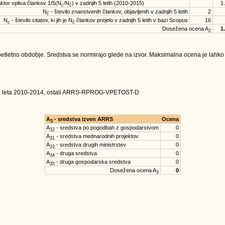
ktor vpliva člankov 1/5(N
/N
) v zadnjih 5 letih (2010-2015)
1
c
č
N
- število znanstvenih člankov, objavljenih v zadnjih 5 letih
2
č
N
- število citatov, ki jih je N
člankov prejelo v zadnjih 5 letih v bazi Scopus
16
c
č
Dosežena ocena A
1
2
tletno obdobje. Sredstva se normirajo glede na izvor. Maksimalna ocena je lahko na
za leta 2010-2014, ostali ARRS-RPROG-VPETOST-D
A
- sredstva izven ARRS
Ocena
3
A
- sredstva po pogodbah z gospodarstvom
0
32
A
- sredstva mednarodnih projektov
0
31
A
- sredstva drugih ministrstev
0
33
A
- druga sredstva
0
34
A
- druga gospodarska sredstva
0
35
Dosežena ocena A
0
3