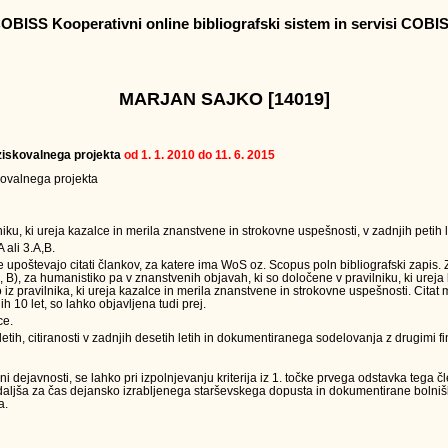
OBISS Kooperativni online bibliografski sistem in servisi COBI
MARJAN SAJKO [14019]
raziskovalnega projekta
od 1. 1. 2010 do 11. 6. 2015
skovalnega projekta
ku, ki ureja kazalce in merila znanstvene in strokovne uspešnosti, v zadnjih petih l
 ali 3.A,B.
e upoštevajo citati člankov, za katere ima WoS oz. Scopus poln bibliografski zapis.
 A, B), za humanistiko pa v znanstvenih objavah, ki so določene v pravilniku, ki ureja
z pravilnika, ki ureja kazalce in merila znanstvene in strokovne uspešnosti. Citat m
ih 10 let, so lahko objavljena tudi prej.
ce.
etih, citiranosti v zadnjih desetih letih in dokumentiranega sodelovanja z drugimi fi
dejavnosti, se lahko pri izpolnjevanju kriterija iz 1. točke prvega odstavka tega č
podaljša za čas dejansko izrabljenega starševskega dopusta in dokumentirane boln
a.