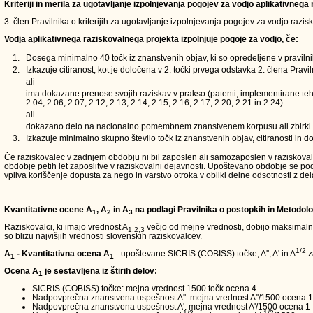
Kriteriji in merila za ugotavljanje izpolnjevanja pogojev za vodjo aplikativneg
3. člen Pravilnika o kriterijih za ugotavljanje izpolnjevanja pogojev za vodjo razi
Vodja aplikativnega raziskovalnega projekta izpolnjuje pogoje za vodjo, če:
1.
Dosega minimalno 40 točk iz znanstvenih objav, ki so opredeljene v pravilnik
2.
Izkazuje citiranost, kot je določena v 2. točki prvega odstavka 2. člena Pravi
ali
ima dokazane prenose svojih raziskav v prakso (patenti, implementirane tehn
2.04, 2.06, 2.07, 2.12, 2.13, 2.14, 2.15, 2.16, 2.17, 2.20, 2.21 in 2.24)
ali
dokazano delo na nacionalno pomembnem znanstvenem korpusu ali zbirki
3.
Izkazuje minimalno skupno število točk iz znanstvenih objav, citiranosti in 
Če raziskovalec v zadnjem obdobju ni bil zaposlen ali samozaposlen v raziskovalni 
obdobje petih let zaposlitve v raziskovalni dejavnosti. Upoštevano obdobje se 
vpliva koriščenje dopusta za nego in varstvo otroka v obliki delne odsotnosti z del
Kvantitativne ocene A
, A
in A
na podlagi Pravilnika o postopkih in Metodolo
1
2
3
Raziskovalci, ki imajo vrednost A
večjo od mejne vrednosti, dobijo maksimalno 
1,2,3
so blizu najvišjih vrednosti slovenskih raziskovalcev.
1/2
A
- Kvantitativna ocena A
- upoštevane SICRIS (COBISS) točke, A'', A' in A
z
1
1
Ocena A
je sestavljena iz štirih delov:
1
SICRIS (COBISS) točke: mejna vrednost 1500 točk ocena 4
Nadpovprečna znanstvena uspešnost A'': mejna vrednost A''/1500 ocena 1
Nadpovprečna znanstvena uspešnost A': mejna vrednost A'/1500 ocena 1
1/2
1/2