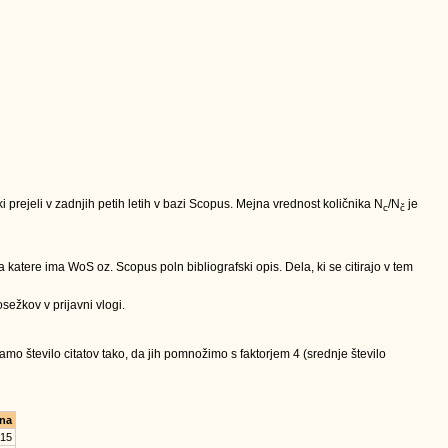
nki prejeli v zadnjih petih letih v bazi Scopus. Mejna vrednost količnika N
/N
je
c
č
 katere ima WoS oz. Scopus poln bibliografski opis. Dela, ki se citirajo v tem
sežkov v prijavni vlogi.
mo število citatov tako, da jih pomnožimo s faktorjem 4 (srednje število
na
.15