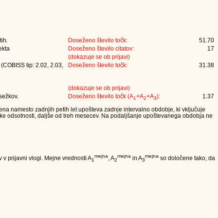
tih.
Doseženo število točk:
51.70
ekta
Doseženo število citatov:
17
(dokazuje se ob prijavi)
 (COBISS tip: 2.02, 2.03,
Doseženo število točk:
31.38
(dokazuje se ob prijavi)
osežkov.
Doseženo število točk (A
+A
+A
):
1.37
1
2
3
lena namesto zadnjih petih let upošteva zadnje intervalno obdobje, ki vključuje
iške odsotnosti, daljše od treh mesecev. Na podaljšanje upoštevanega obdobja ne
mejna
mejna
mejna
v prijavni vlogi. Mejne vrednosti A
, A
in A
so določene tako, da
1
2
3