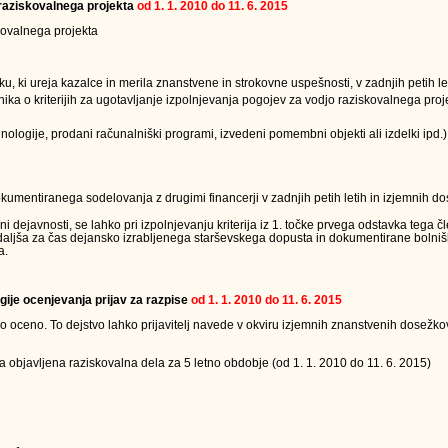
a raziskovalnega projekta
od 1. 1. 2010 do 11. 6. 2015
skovalnega projekta
u, ki ureja kazalce in merila znanstvene in strokovne uspešnosti, v zadnjih petih le
lnika o kriterijih za ugotavljanje izpolnjevanja pogojev za vodjo raziskovalnega proj
ologije, prodani računalniški programi, izvedeni pomembni objekti ali izdelki ipd.)
dokumentiranega sodelovanja z drugimi financerji v zadnjih petih letih in izjemnih d
dejavnosti, se lahko pri izpolnjevanju kriterija iz 1. točke prvega odstavka tega č
podaljša za čas dejansko izrabljenega starševskega dopusta in dokumentirane boln
a.
gije ocenjevanja prijav za razpise
od 1. 1. 2010 do 11. 6. 2015
oceno. To dejstvo lahko prijavitelj navede v okviru izjemnih znanstvenih dosežkov 
a objavljena raziskovalna dela za 5 letno obdobje (od 1. 1. 2010 do 11. 6. 2015)