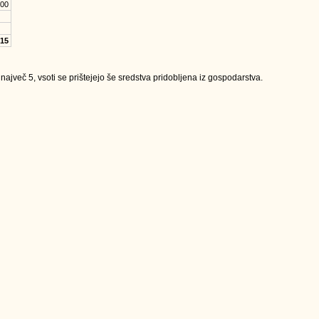
.00
.15
jveč 5, vsoti se prištejejo še sredstva pridobljena iz gospodarstva.