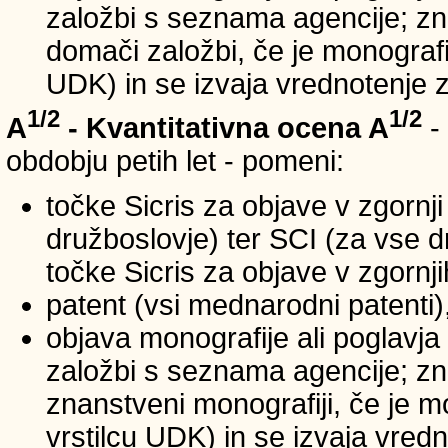
založbi s seznama agencije; zna
domači založbi, če je monografij
UDK) in se izvaja vrednotenje 
1/2
1/2
A
- Kvantitativna ocena A
-
obdobju petih let - pomeni:
točke Sicris za objave v zgornji
družboslovje) ter SCI (za vse 
točke Sicris za objave v zgornji
patent (vsi mednarodni patenti)
objava monografije ali poglavja
založbi s seznama agencije; zn
znanstveni monografiji, če je m
vrstilcu UDK) in se izvaja vred