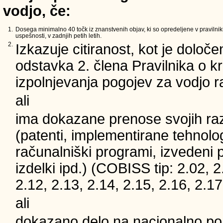
vodjo, če:
1.
Dosega minimalno 40 točk iz znanstvenih objav, ki so opredeljene v pravilnik
uspešnosti, v zadnjih petih letih.
2.
Izkazuje citiranost, kot je določe
odstavka 2. člena Pravilnika o kri
izpolnjevanja pogojev za vodjo 
ali
ima dokazane prenose svojih ra
(patenti, implementirane tehnolog
računalniški programi, izvedeni 
izdelki ipd.) (COBISS tip: 2.02, 2
2.12, 2.13, 2.14, 2.15, 2.16, 2.17
ali
dokazano delo na nacionalno