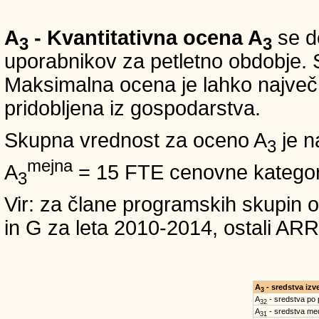
A
- Kvantitativna ocena A
se do
3
3
uporabnikov za petletno obdobje. S
Maksimalna ocena je lahko največ 5
pridobljena iz gospodarstva.
Skupna vrednost za oceno A
je n
3
mejna
A
= 15 FTE cenovne kategori
3
Vir: za člane programskih skup
in G za leta 2010-2014, ostali
A
- sredstva iz
3
A
- sredstva po
32
A
- sredstva med
31