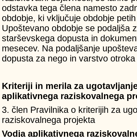
odstavka tega člena namesto zadnji
obdobje, ki vključuje obdobje petih 
Upoštevano obdobje se podaljša z
starševskega dopusta in dokumenti
mesecev. Na podaljšanje upošteva
dopusta za nego in varstvo otroka v
Kriteriji in merila za ugotavljan
aplikativnega raziskovalnega p
3. člen Pravilnika o kriterijih za u
raziskovalnega projekta
Vodja aplikativnega raziskovaln