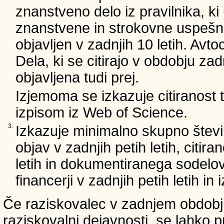
znanstveno delo iz pravilnika, ki
znanstvene in strokovne uspešnos
objavljen v zadnjih 10 letih. Avto
Dela, ki se citirajo v obdobju zad
objavljena tudi prej.
Izjemoma se izkazuje citiranost
izpisom iz Web of Science.
3.
Izkazuje minimalno skupno števi
objav v zadnjih petih letih, citira
letih in dokumentiranega sodelo
financerji v zadnjih petih letih i
Če raziskovalec v zadnjem obdobju
raziskovalni dejavnosti, se lahko pr