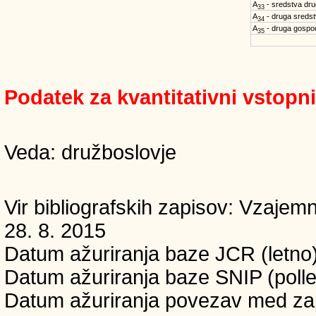
A
- sredstva dru
33
A
- druga sreds
34
A
- druga gospo
35
Podatek za kvantitativni vstopn
Veda: družboslovje
Vir bibliografskih zapisov: Vzaj
28. 8. 2015
Datum ažuriranja baze JCR (letno)
Datum ažuriranja baze SNIP (polle
Datum ažuriranja povezav med zapi