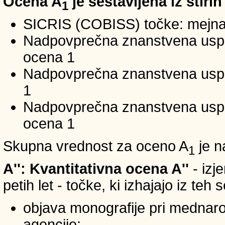
Ocena A
je sestavljena iz štirih
1
SICRIS (COBISS) točke: mejna
Nadpovprečna znanstvena uspeš
ocena 1
Nadpovprečna znanstvena uspe
1
Nadpovprečna znanstvena usp
ocena 1
Skupna vrednost za oceno A
je n
1
A'': Kvantitativna ocena A''
- izj
petih let - točke, ki izhajajo iz teh
objava monografije pri mednar
agencije;