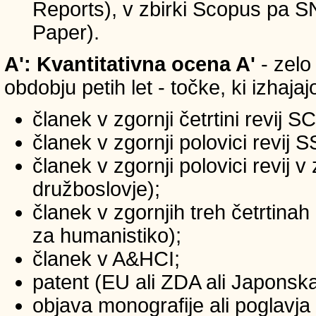
Reports), v zbirki Scopus pa 
Paper).
A': Kvantitativna ocena A'
- zelo
obdobju petih let - točke, ki izhaja
članek v zgornji četrtini revij S
članek v zgornji polovici revij 
članek v zgornji polovici revij 
družboslovje);
članek v zgornjih treh četrtinah
za humanistiko);
članek v A&HCI;
patent (EU ali ZDA ali Japonsk
objava monografije ali poglavja