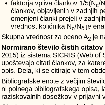
faktorja vpliva člankov 1/5(N
/
c
člankov, objavljenih v zadnjih pe
omenjeni članki prejeli v zadnji
vrednost količnika N
/N
je ena
c
č
Skupna vrednost za oceno A
je n
2
Normirano število čistih citatov
2015) iz sistema SICRIS (Web of 
upoštevajo citati člankov, za kate
opis. Dela, ki se citirajo v tem obd
Bibliografske enote z večjim števi
ni polnega bibliografskega opisa, l
raziskovalnih dosežkov v prijavni v