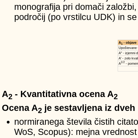
monografija pri domači založbi,
področij (po vrstilcu UDK) in s
A
- objave
1
Upoštevane 
A'' - izjemni 
A' - zelo kval
1/2
A
- pomem
A
- Kvantitativna ocena A
2
2
Ocena A
je sestavljena iz dveh
2
normiranega števila čistih cita
WoS, Scopus): mejna vrednost