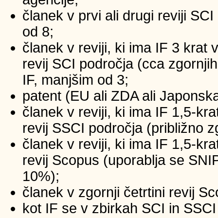
članek v prvi ali drugi reviji SC
od 8;
članek v reviji, ki ima IF 3 krat
revij SCI področja (cca zgornji
IF, manjšim od 3;
patent (EU ali ZDA ali Japonsk
članek v reviji, ki ima IF 1,5-kr
revij SSCI področja (približno z
članek v reviji, ki ima IF 1,5-kr
revij Scopus (uporablja se SNIP
10%);
članek v zgornji četrtini revij 
kot IF se v zbirkah SCI in SSCI