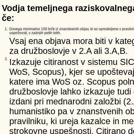
Vodja temeljnega raziskovalnega
če:
1.
Dosega minimalno 100 točk iz znanstvenih objav, ki so opredeljene v pravilni
uspešnosti, v zadnjih petih letih.
Vsaj ena objava mora biti v kateg
za družboslovje v 2.A ali 3.A,B.
2.
Izkazuje citiranost v sistemu SI
WoS, Scopus), kjer se upoštevajo
katere ima WoS oz. Scopus poln 
družboslovje lahko izkazuje tudi c
izdani pri mednarodni založbi (2.
humanistiko pa v znanstvenih ob
pravilniku, ki ureja kazalce in m
strokovne uspešnosti. Citirano d