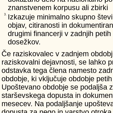
znanstvenem korpusu ali zbirki
3.
Izkazuje minimalno skupno števi
objav, citiranosti in dokumentir
drugimi financerji v zadnjih petih 
dosežkov.
Če raziskovalec v zadnjem obdobju
raziskovalni dejavnosti, se lahko pr
odstavka tega člena namesto zadnji
obdobje, ki vključuje obdobje petih 
Upoštevano obdobje se podaljša z
starševskega dopusta in dokumenti
mesecev. Na podaljšanje upošteva
dopusta za nego in varstvo otroka v