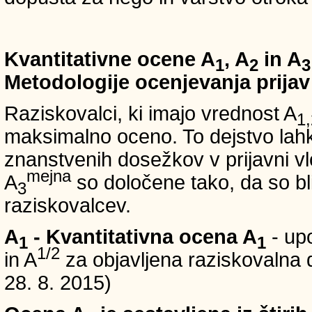
Kvantitativne ocene A
, A
in A
1
2
3
Metodologije ocenjevanja prijav
Raziskovalci, ki imajo vrednost A
1,
maksimalno oceno. To dejstvo lahko
znanstvenih dosežkov v prijavni vl
mejna
A
so določene tako, da so bli
3
raziskovalcev.
A
- Kvantitativna ocena A
- up
1
1
1/2
in A
za objavljena raziskovalna d
28. 8. 2015)