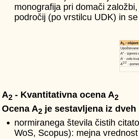
monografija pri domači založbi,
področij (po vrstilcu UDK) in s
A
- objave
1
Upoštevane
A'' - izjemni
A' - zelo kva
1/2
A
- pomem
A
- Kvantitativna ocena A
2
2
Ocena A
je sestavljena iz dveh
2
normiranega števila čistih cita
WoS, Scopus): mejna vrednost