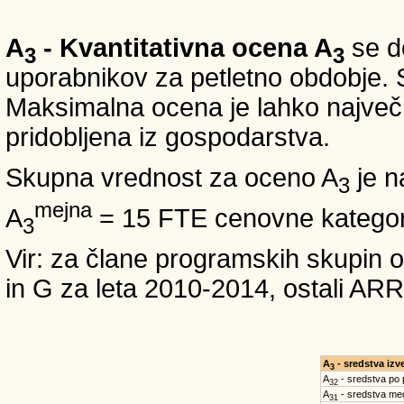
A
- Kvantitativna ocena A
se do
3
3
uporabnikov za petletno obdobje. S
Maksimalna ocena je lahko največ 5
pridobljena iz gospodarstva.
Skupna vrednost za oceno A
je n
3
mejna
A
= 15 FTE cenovne kategori
3
Vir: za člane programskih skup
in G za leta 2010-2014, ostali
A
- sredstva iz
3
A
- sredstva po
32
A
- sredstva med
31