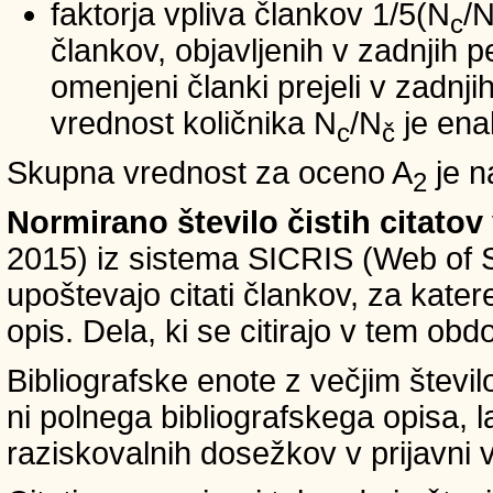
faktorja vpliva člankov 1/5(N
/
c
člankov, objavljenih v zadnjih pe
omenjeni članki prejeli v zadnji
vrednost količnika N
/N
je ena
c
č
Skupna vrednost za oceno A
je n
2
Normirano število čistih citatov
2015) iz sistema SICRIS (Web of 
upoštevajo citati člankov, za kate
opis. Dela, ki se citirajo v tem obd
Bibliografske enote z večjim števi
ni polnega bibliografskega opisa, l
raziskovalnih dosežkov v prijavni v