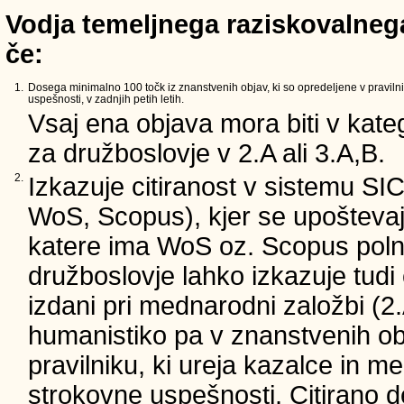
Vodja temeljnega raziskovalnega
če:
1.
Dosega minimalno 100 točk iz znanstvenih objav, ki so opredeljene v pravilni
uspešnosti, v zadnjih petih letih.
Vsaj ena objava mora biti v kateg
za družboslovje v 2.A ali 3.A,B.
2.
Izkazuje citiranost v sistemu SI
WoS, Scopus), kjer se upoštevajo
katere ima WoS oz. Scopus poln 
družboslovje lahko izkazuje tudi c
izdani pri mednarodni založbi (2.
humanistiko pa v znanstvenih ob
pravilniku, ki ureja kazalce in m
strokovne uspešnosti. Citirano d