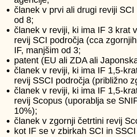
članek v prvi ali drugi reviji SC
od 8;
članek v reviji, ki ima IF 3 krat
revij SCI področja (cca zgornji
IF, manjšim od 3;
patent (EU ali ZDA ali Japonsk
članek v reviji, ki ima IF 1,5-kr
revij SSCI področja (približno z
članek v reviji, ki ima IF 1,5-kr
revij Scopus (uporablja se SNIP
10%);
članek v zgornji četrtini revij 
kot IF se v zbirkah SCI in SSCI