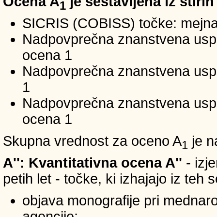
Ocena A
je sestavljena iz štirih
1
SICRIS (COBISS) točke: mejna
Nadpovprečna znanstvena uspeš
ocena 1
Nadpovprečna znanstvena uspe
1
Nadpovprečna znanstvena usp
ocena 1
Skupna vrednost za oceno A
je n
1
A'': Kvantitativna ocena A''
- izj
petih let - točke, ki izhajajo iz teh
objava monografije pri mednar
agencije;