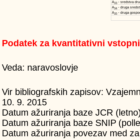
A
- sredstva dru
33
A
- druga sreds
34
A
- druga gospo
35
Podatek za kvantitativni vstopn
Veda: naravoslovje
Vir bibliografskih zapisov: Vzaj
10. 9. 2015
Datum ažuriranja baze JCR (letno)
Datum ažuriranja baze SNIP (polle
Datum ažuriranja povezav med zapi