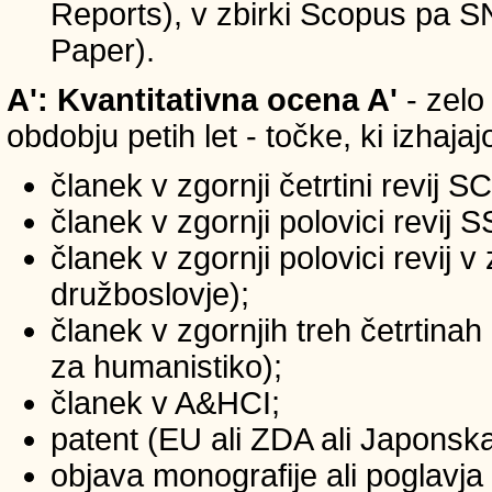
Reports), v zbirki Scopus pa 
Paper).
A': Kvantitativna ocena A'
- zelo
obdobju petih let - točke, ki izhaja
članek v zgornji četrtini revij S
članek v zgornji polovici revij 
članek v zgornji polovici revij 
družboslovje);
članek v zgornjih treh četrtinah
za humanistiko);
članek v A&HCI;
patent (EU ali ZDA ali Japonsk
objava monografije ali poglavja