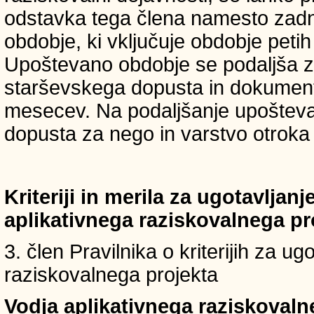
odstavka tega člena namesto zadnji
obdobje, ki vključuje obdobje petih 
Upoštevano obdobje se podaljša z
starševskega dopusta in dokumenti
mesecev. Na podaljšanje upošteva
dopusta za nego in varstvo otroka v
Kriteriji in merila za ugotavljan
aplikativnega raziskovalnega p
3. člen Pravilnika o kriterijih za u
raziskovalnega projekta
Vodja aplikativnega raziskovaln