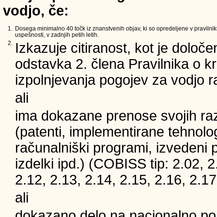
vodjo, če:
1.
Dosega minimalno 40 točk iz znanstvenih objav, ki so opredeljene v pravilnik
uspešnosti, v zadnjih petih letih.
2.
Izkazuje citiranost, kot je določe
odstavka 2. člena Pravilnika o kri
izpolnjevanja pogojev za vodjo 
ali
ima dokazane prenose svojih ra
(patenti, implementirane tehnolog
računalniški programi, izvedeni 
izdelki ipd.) (COBISS tip: 2.02, 2
2.12, 2.13, 2.14, 2.15, 2.16, 2.17
ali
dokazano delo na nacionalno