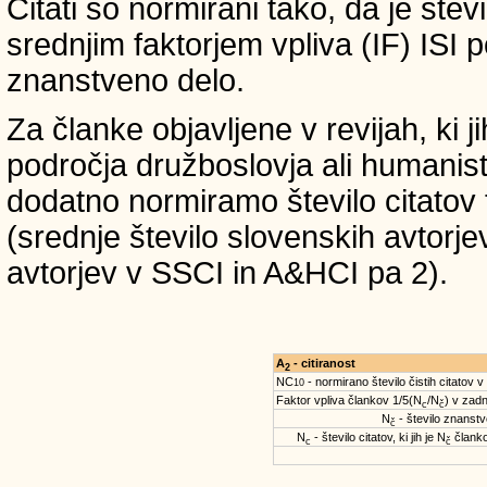
Citati so normirani tako, da je štev
srednjim faktorjem vpliva (IF) ISI 
znanstveno delo.
Za članke objavljene v revijah, ki 
področja družboslovja ali humanist
dodatno normiramo število citatov 
(srednje število slovenskih avtorje
avtorjev v SSCI in A&HCI pa 2).
A
- citiranost
2
NC
- normirano število čistih citatov v
10
Faktor vpliva člankov 1/5(N
/N
) v zadn
c
č
N
- število znanstve
č
N
- število citatov, ki jih je N
članko
c
č