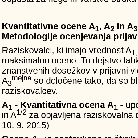
Kvantitativne ocene A
, A
in A
1
2
3
Metodologije ocenjevanja prijav
Raziskovalci, ki imajo vrednost A
1,
maksimalno oceno. To dejstvo lahko
znanstvenih dosežkov v prijavni vl
mejna
A
so določene tako, da so bli
3
raziskovalcev.
A
- Kvantitativna ocena A
- up
1
1
1/2
in A
za objavljena raziskovalna d
10. 9. 2015)