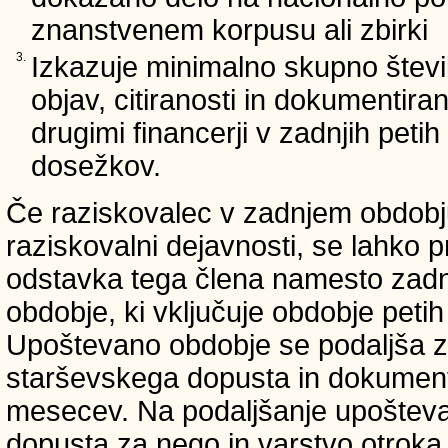
znanstvenem korpusu ali zbirki
3.
Izkazuje minimalno skupno števi
objav, citiranosti in dokumentir
drugimi financerji v zadnjih petih 
dosežkov.
Če raziskovalec v zadnjem obdobju
raziskovalni dejavnosti, se lahko pr
odstavka tega člena namesto zadnji
obdobje, ki vključuje obdobje petih 
Upoštevano obdobje se podaljša z
starševskega dopusta in dokumenti
mesecev. Na podaljšanje upošteva
dopusta za nego in varstvo otroka v