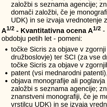
založbi s seznama agencije; zna
domači založbi, če je monografij
UDK) in se izvaja vrednotenje 
1/2
1/2
A
- Kvantitativna ocena A
-
obdobju petih let - pomeni:
točke Sicris za objave v zgornji
družboslovje) ter SCI (za vse 
točke Sicris za objave v zgornji
patent (vsi mednarodni patenti)
objava monografije ali poglavja
založbi s seznama agencije; zn
znanstveni monografiji, če je m
vrstilcu UDK) in se izvaja vred