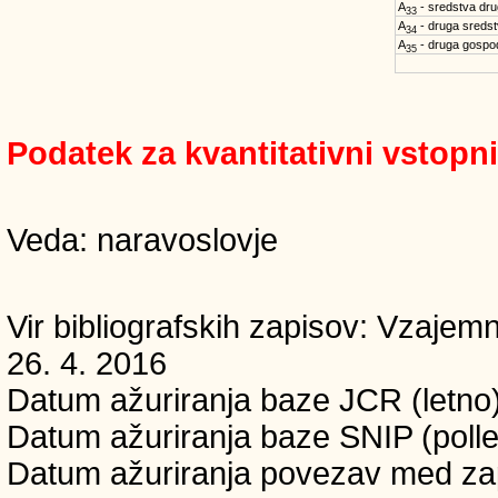
A
- sredstva dru
33
A
- druga sreds
34
A
- druga gospo
35
Podatek za kvantitativni vstopn
Veda: naravoslovje
Vir bibliografskih zapisov: Vzaj
26. 4. 2016
Datum ažuriranja baze JCR (letno)
Datum ažuriranja baze SNIP (polle
Datum ažuriranja povezav med zapi