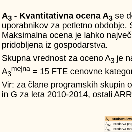
A
- Kvantitativna ocena A
se do
3
3
uporabnikov za petletno obdobje. S
Maksimalna ocena je lahko največ 5
pridobljena iz gospodarstva.
Skupna vrednost za oceno A
je n
3
mejna
A
= 15 FTE cenovne kategori
3
Vir: za člane programskih skup
in G za leta 2010-2014, ostali
A
- sredstva iz
3
A
- sredstva po
32
A
- sredstva med
31