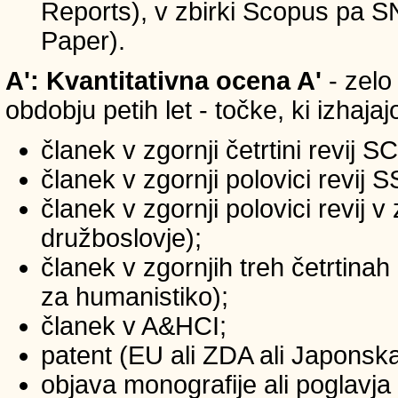
Reports), v zbirki Scopus pa 
Paper).
A': Kvantitativna ocena A'
- zelo
obdobju petih let - točke, ki izhaja
članek v zgornji četrtini revij S
članek v zgornji polovici revij 
članek v zgornji polovici revij 
družboslovje);
članek v zgornjih treh četrtinah
za humanistiko);
članek v A&HCI;
patent (EU ali ZDA ali Japonsk
objava monografije ali poglavja