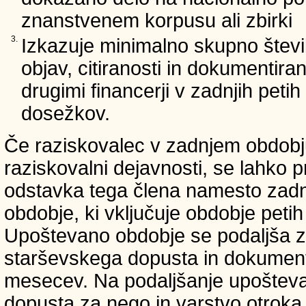
znanstvenem korpusu ali zbirki
3.
Izkazuje minimalno skupno števi
objav, citiranosti in dokumentir
drugimi financerji v zadnjih petih 
dosežkov.
Če raziskovalec v zadnjem obdobju
raziskovalni dejavnosti, se lahko pr
odstavka tega člena namesto zadnji
obdobje, ki vključuje obdobje petih 
Upoštevano obdobje se podaljša z
starševskega dopusta in dokumenti
mesecev. Na podaljšanje upošteva
dopusta za nego in varstvo otroka v