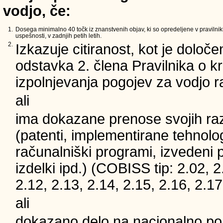
vodjo, če:
1.
Dosega minimalno 40 točk iz znanstvenih objav, ki so opredeljene v pravilnik
uspešnosti, v zadnjih petih letih.
2.
Izkazuje citiranost, kot je določe
odstavka 2. člena Pravilnika o kri
izpolnjevanja pogojev za vodjo 
ali
ima dokazane prenose svojih ra
(patenti, implementirane tehnolog
računalniški programi, izvedeni 
izdelki ipd.) (COBISS tip: 2.02, 2
2.12, 2.13, 2.14, 2.15, 2.16, 2.17
ali
dokazano delo na nacionalno