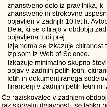
znanstveno delo iz pravilnika, ki
znanstvene in strokovne uspešnos
objavljen v zadnjih 10 letih. Avto
Dela, ki se citirajo v obdobju zad
objavljena tudi prej.
Izjemoma se izkazuje citiranost
izpisom iz Web of Science.
3.
Izkazuje minimalno skupno števi
objav v zadnjih petih letih, citira
letih in dokumentiranega sodelo
financerji v zadnjih petih letih i
Če raziskovalec v zadnjem obdobju
raziskovalni dejavnosti, se lahko pr