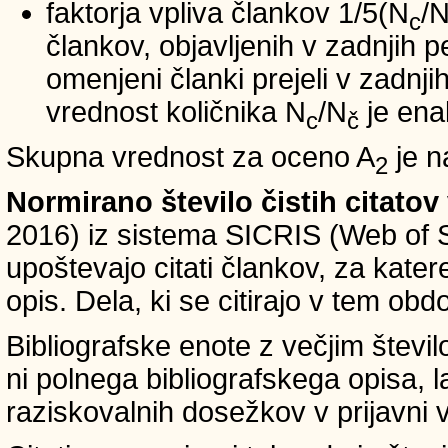
faktorja vpliva člankov 1/5(N
/
c
člankov, objavljenih v zadnjih pe
omenjeni članki prejeli v zadnji
vrednost količnika N
/N
je ena
c
č
Skupna vrednost za oceno A
je n
2
Normirano število čistih citatov
2016) iz sistema SICRIS (Web of 
upoštevajo citati člankov, za kate
opis. Dela, ki se citirajo v tem obd
Bibliografske enote z večjim števi
ni polnega bibliografskega opisa, l
raziskovalnih dosežkov v prijavni v