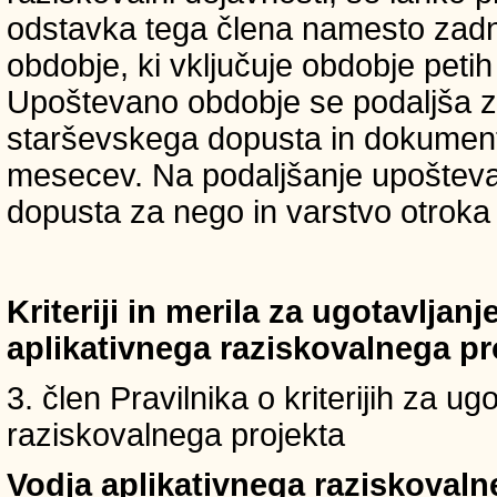
odstavka tega člena namesto zadnji
obdobje, ki vključuje obdobje petih 
Upoštevano obdobje se podaljša z
starševskega dopusta in dokumenti
mesecev. Na podaljšanje upošteva
dopusta za nego in varstvo otroka v
Kriteriji in merila za ugotavljan
aplikativnega raziskovalnega p
3. člen Pravilnika o kriterijih za u
raziskovalnega projekta
Vodja aplikativnega raziskovaln