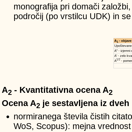
monografija pri domači založbi,
področij (po vrstilcu UDK) in s
A
- objave
1
Upoštevane
A'' - izjemni
A' - zelo kva
1/2
A
- pomem
A
- Kvantitativna ocena A
2
2
Ocena A
je sestavljena iz dveh
2
normiranega števila čistih cita
WoS, Scopus): mejna vrednost