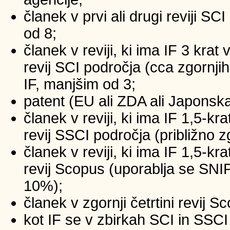
članek v prvi ali drugi reviji SC
od 8;
članek v reviji, ki ima IF 3 krat
revij SCI področja (cca zgornji
IF, manjšim od 3;
patent (EU ali ZDA ali Japonsk
članek v reviji, ki ima IF 1,5-kr
revij SSCI področja (približno z
članek v reviji, ki ima IF 1,5-kr
revij Scopus (uporablja se SNIP
10%);
članek v zgornji četrtini revij 
kot IF se v zbirkah SCI in SSCI