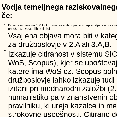
Vodja temeljnega raziskovalnega
če:
1.
Dosega minimalno 100 točk iz znanstvenih objav, ki so opredeljene v pravilni
uspešnosti, v zadnjih petih letih.
Vsaj ena objava mora biti v kateg
za družboslovje v 2.A ali 3.A,B.
2.
Izkazuje citiranost v sistemu SI
WoS, Scopus), kjer se upoštevajo
katere ima WoS oz. Scopus poln 
družboslovje lahko izkazuje tudi c
izdani pri mednarodni založbi (2.
humanistiko pa v znanstvenih ob
pravilniku, ki ureja kazalce in m
strokovne uspešnosti. Citirano d