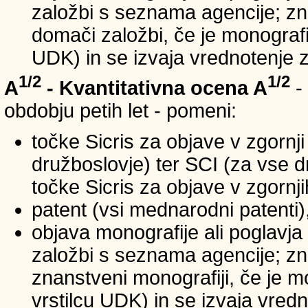
založbi s seznama agencije; zna
domači založbi, če je monografij
UDK) in se izvaja vrednotenje 
1/2
1/2
A
- Kvantitativna ocena A
-
obdobju petih let - pomeni:
točke Sicris za objave v zgornji
družboslovje) ter SCI (za vse 
točke Sicris za objave v zgornji
patent (vsi mednarodni patenti)
objava monografije ali poglavja
založbi s seznama agencije; zn
znanstveni monografiji, če je m
vrstilcu UDK) in se izvaja vred