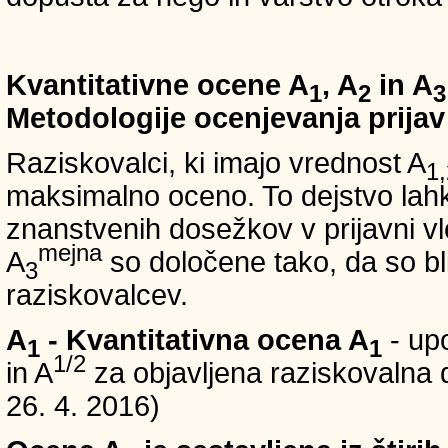
Kvantitativne ocene A
, A
in A
1
2
3
Metodologije ocenjevanja prijav
Raziskovalci, ki imajo vrednost A
1,
maksimalno oceno. To dejstvo lahko
znanstvenih dosežkov v prijavni vl
mejna
A
so določene tako, da so bli
3
raziskovalcev.
A
- Kvantitativna ocena A
- up
1
1
1/2
in A
za objavljena raziskovalna d
26. 4. 2016)