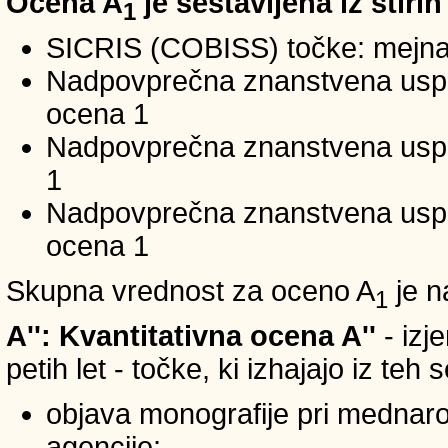
Ocena A
je sestavljena iz štirih
1
SICRIS (COBISS) točke: mejna
Nadpovprečna znanstvena uspeš
ocena 1
Nadpovprečna znanstvena uspe
1
Nadpovprečna znanstvena usp
ocena 1
Skupna vrednost za oceno A
je n
1
A'': Kvantitativna ocena A''
- izj
petih let - točke, ki izhajajo iz teh
objava monografije pri mednar
agencije;