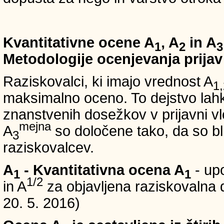
Kvantitativne ocene A
, A
in A
1
2
3
Metodologije ocenjevanja prijav
Raziskovalci, ki imajo vrednost A
1,
maksimalno oceno. To dejstvo lahko
znanstvenih dosežkov v prijavni vl
mejna
A
so določene tako, da so bli
3
raziskovalcev.
A
- Kvantitativna ocena A
- up
1
1
1/2
in A
za objavljena raziskovalna d
20. 5. 2016)