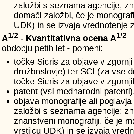
založbi s seznama agencije; zna
domači založbi, če je monografij
UDK) in se izvaja vrednotenje 
1/2
1/2
A
- Kvantitativna ocena A
-
obdobju petih let - pomeni:
točke Sicris za objave v zgornji
družboslovje) ter SCI (za vse 
točke Sicris za objave v zgornji
patent (vsi mednarodni patenti)
objava monografije ali poglavja
založbi s seznama agencije; zn
znanstveni monografiji, če je m
vrstilcu UDK) in se izvaja vred