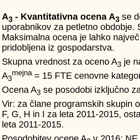
A
- Kvantitativna ocena A
se do
3
3
uporabnikov za petletno obdobje. S
Maksimalna ocena je lahko največ 5
pridobljena iz gospodarstva.
Skupna vrednost za oceno A
je n
3
mejna
A
= 15 FTE cenovne kategori
3
Ocena A
se posodobi izključno z
3
Vir: za člane programskih skup
F, G, H in I za leta 2011-2015, 
leta 2011-2015.
Posodobitev ocene A
v 2016: NE