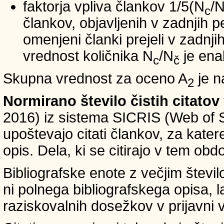
faktorja vpliva člankov 1/5(N
/
c
člankov, objavljenih v zadnjih pe
omenjeni članki prejeli v zadnji
vrednost količnika N
/N
je ena
c
č
Skupna vrednost za oceno A
je n
2
Normirano število čistih citatov
2016) iz sistema SICRIS (Web of 
upoštevajo citati člankov, za kate
opis. Dela, ki se citirajo v tem obd
Bibliografske enote z večjim števi
ni polnega bibliografskega opisa, l
raziskovalnih dosežkov v prijavni v