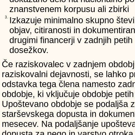
znanstvenem korpusu ali zbirki
3.
Izkazuje minimalno skupno števi
objav, citiranosti in dokumentir
drugimi financerji v zadnjih petih 
dosežkov.
Če raziskovalec v zadnjem obdobju
raziskovalni dejavnosti, se lahko pr
odstavka tega člena namesto zadnji
obdobje, ki vključuje obdobje petih 
Upoštevano obdobje se podaljša z
starševskega dopusta in dokumenti
mesecev. Na podaljšanje upošteva
dopusta za nego in varstvo otroka v