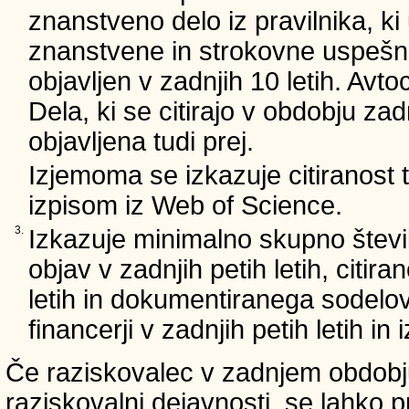
znanstveno delo iz pravilnika, ki
znanstvene in strokovne uspešnos
objavljen v zadnjih 10 letih. Avto
Dela, ki se citirajo v obdobju zad
objavljena tudi prej.
Izjemoma se izkazuje citiranost
izpisom iz Web of Science.
3.
Izkazuje minimalno skupno števi
objav v zadnjih petih letih, citira
letih in dokumentiranega sodelo
financerji v zadnjih petih letih i
Če raziskovalec v zadnjem obdobju
raziskovalni dejavnosti, se lahko pr