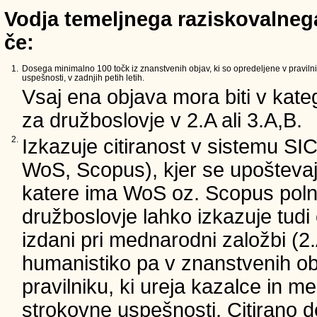
Vodja temeljnega raziskovalnega
če:
1.
Dosega minimalno 100 točk iz znanstvenih objav, ki so opredeljene v pravilni
uspešnosti, v zadnjih petih letih.
Vsaj ena objava mora biti v kateg
za družboslovje v 2.A ali 3.A,B.
2.
Izkazuje citiranost v sistemu SI
WoS, Scopus), kjer se upoštevajo
katere ima WoS oz. Scopus poln 
družboslovje lahko izkazuje tudi c
izdani pri mednarodni založbi (2.
humanistiko pa v znanstvenih ob
pravilniku, ki ureja kazalce in m
strokovne uspešnosti. Citirano d