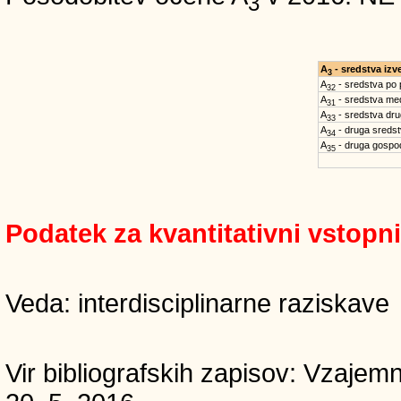
3
A
- sredstva iz
3
A
- sredstva po
32
A
- sredstva med
31
A
- sredstva dru
33
A
- druga sreds
34
A
- druga gospo
35
Podatek za kvantitativni vstopn
Veda: interdisciplinarne raziskave
Vir bibliografskih zapisov: Vzaj