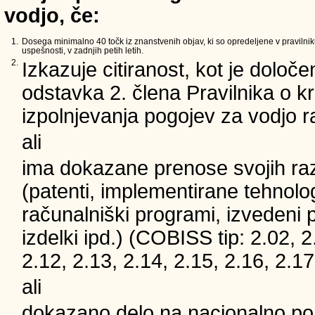
vodjo, če:
1.
Dosega minimalno 40 točk iz znanstvenih objav, ki so opredeljene v pravilnik
uspešnosti, v zadnjih petih letih.
2.
Izkazuje citiranost, kot je določe
odstavka 2. člena Pravilnika o kri
izpolnjevanja pogojev za vodjo 
ali
ima dokazane prenose svojih ra
(patenti, implementirane tehnolog
računalniški programi, izvedeni 
izdelki ipd.) (COBISS tip: 2.02, 2
2.12, 2.13, 2.14, 2.15, 2.16, 2.17
ali
dokazano delo na nacionalno