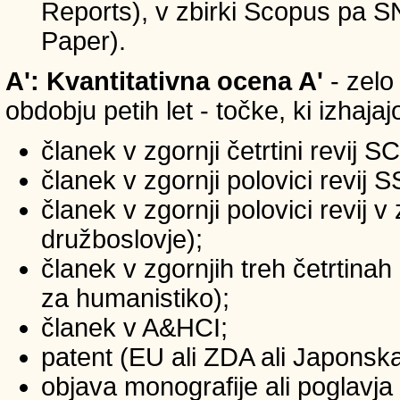
Reports), v zbirki Scopus pa 
Paper).
A': Kvantitativna ocena A'
- zelo
obdobju petih let - točke, ki izhaja
članek v zgornji četrtini revij S
članek v zgornji polovici revij 
članek v zgornji polovici revij 
družboslovje);
članek v zgornjih treh četrtinah
za humanistiko);
članek v A&HCI;
patent (EU ali ZDA ali Japonsk
objava monografije ali poglavja