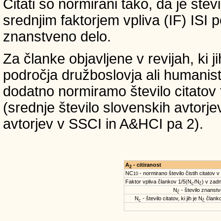
Citati so normirani tako, da je štev
srednjim faktorjem vpliva (IF) ISI 
znanstveno delo.
Za članke objavljene v revijah, ki 
področja družboslovja ali humanist
dodatno normiramo število citatov 
(srednje število slovenskih avtorje
avtorjev v SSCI in A&HCI pa 2).
A
- citiranost
2
NC
- normirano število čistih citatov v
10
Faktor vpliva člankov 1/5(N
/N
) v zadn
c
č
N
- število znanstve
č
N
- število citatov, ki jih je N
članko
c
č