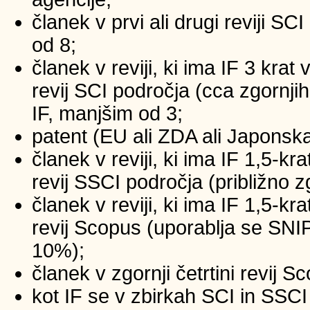
članek v prvi ali drugi reviji SC
od 8;
članek v reviji, ki ima IF 3 krat
revij SCI področja (cca zgornji
IF, manjšim od 3;
patent (EU ali ZDA ali Japonsk
članek v reviji, ki ima IF 1,5-kr
revij SSCI področja (približno z
članek v reviji, ki ima IF 1,5-kr
revij Scopus (uporablja se SNIP
10%);
članek v zgornji četrtini revij 
kot IF se v zbirkah SCI in SSCI