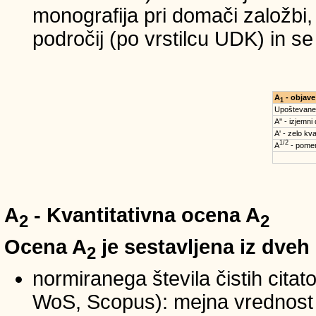
monografija pri domači založbi,
področij (po vrstilcu UDK) in s
A
- objave
1
Upoštevane
A'' - izjemni
A' - zelo kva
1/2
A
- pomem
A
- Kvantitativna ocena A
2
2
Ocena A
je sestavljena iz dveh
2
normiranega števila čistih cita
WoS, Scopus): mejna vrednost