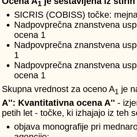
Ocena A
je sestavljena iz štirih
1
SICRIS (COBISS) točke: mejna
Nadpovprečna znanstvena uspeš
ocena 1
Nadpovprečna znanstvena uspe
1
Nadpovprečna znanstvena usp
ocena 1
Skupna vrednost za oceno A
je n
1
A'': Kvantitativna ocena A''
- izj
petih let - točke, ki izhajajo iz teh
objava monografije pri mednar
agencije;