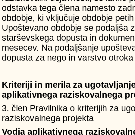
odstavka tega člena namesto zadnji
obdobje, ki vključuje obdobje petih 
Upoštevano obdobje se podaljša z
starševskega dopusta in dokumenti
mesecev. Na podaljšanje upošteva
dopusta za nego in varstvo otroka v
Kriteriji in merila za ugotavljan
aplikativnega raziskovalnega p
3. člen Pravilnika o kriterijih za u
raziskovalnega projekta
Vodja aplikativnega raziskovaln