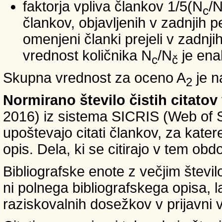
faktorja vpliva člankov 1/5(N
/
c
člankov, objavljenih v zadnjih pe
omenjeni članki prejeli v zadnji
vrednost količnika N
/N
je ena
c
č
Skupna vrednost za oceno A
je n
2
Normirano število čistih citatov
2016) iz sistema SICRIS (Web of 
upoštevajo citati člankov, za kate
opis. Dela, ki se citirajo v tem obd
Bibliografske enote z večjim števi
ni polnega bibliografskega opisa, l
raziskovalnih dosežkov v prijavni v