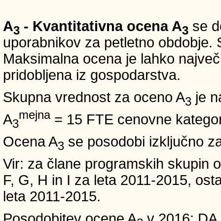
A
- Kvantitativna ocena A
se do
3
3
uporabnikov za petletno obdobje. S
Maksimalna ocena je lahko največ 5
pridobljena iz gospodarstva.
Skupna vrednost za oceno A
je n
3
mejna
A
= 15 FTE cenovne kategori
3
Ocena A
se posodobi izključno z
3
Vir: za člane programskih skup
F, G, H in I za leta 2011-2015, 
leta 2011-2015.
Posodobitev ocene A
v 2016: DA