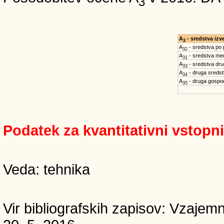
3
A
- sredstva iz
3
A
- sredstva po
32
A
- sredstva med
31
A
- sredstva dru
33
A
- druga sreds
34
A
- druga gospo
35
Podatek za kvantitativni vstopn
Veda: tehnika
Vir bibliografskih zapisov: Vzaj