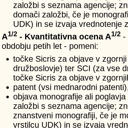
založbi s seznama agencije; zna
domači založbi, če je monografij
UDK) in se izvaja vrednotenje 
1/2
1/2
A
- Kvantitativna ocena A
-
obdobju petih let - pomeni:
točke Sicris za objave v zgornji
družboslovje) ter SCI (za vse 
točke Sicris za objave v zgornji
patent (vsi mednarodni patenti)
objava monografije ali poglavja
založbi s seznama agencije; zn
znanstveni monografiji, če je m
vrstilcu UDK) in se izvaja vred