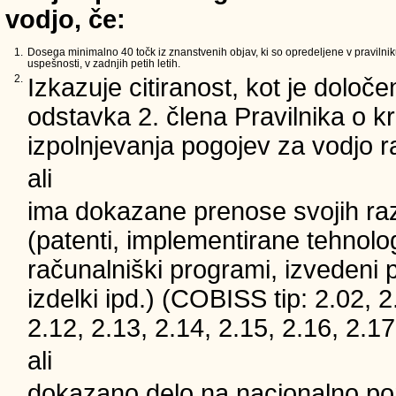
vodjo, če:
1.
Dosega minimalno 40 točk iz znanstvenih objav, ki so opredeljene v pravilnik
uspešnosti, v zadnjih petih letih.
2.
Izkazuje citiranost, kot je določe
odstavka 2. člena Pravilnika o kri
izpolnjevanja pogojev za vodjo 
ali
ima dokazane prenose svojih ra
(patenti, implementirane tehnolog
računalniški programi, izvedeni 
izdelki ipd.) (COBISS tip: 2.02, 2
2.12, 2.13, 2.14, 2.15, 2.16, 2.17
ali
dokazano delo na nacionalno