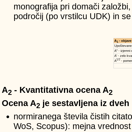
monografija pri domači založbi,
področij (po vrstilcu UDK) in s
A
- objave
1
Upoštevane
A'' - izjemni
A' - zelo kva
1/2
A
- pomem
A
- Kvantitativna ocena A
2
2
Ocena A
je sestavljena iz dveh
2
normiranega števila čistih cita
WoS, Scopus): mejna vrednost