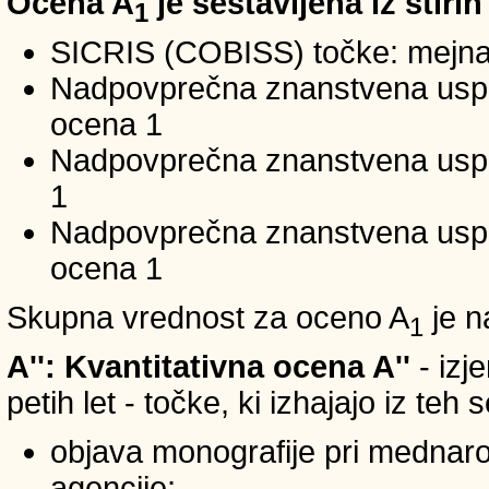
Ocena A
je sestavljena iz štirih
1
SICRIS (COBISS) točke: mejna
Nadpovprečna znanstvena uspeš
ocena 1
Nadpovprečna znanstvena uspe
1
Nadpovprečna znanstvena usp
ocena 1
Skupna vrednost za oceno A
je n
1
A'': Kvantitativna ocena A''
- izj
petih let - točke, ki izhajajo iz teh
objava monografije pri mednar
agencije;