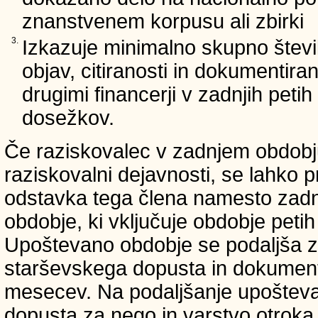
znanstvenem korpusu ali zbirki
3.
Izkazuje minimalno skupno števi
objav, citiranosti in dokumentir
drugimi financerji v zadnjih petih 
dosežkov.
Če raziskovalec v zadnjem obdobju
raziskovalni dejavnosti, se lahko pr
odstavka tega člena namesto zadnji
obdobje, ki vključuje obdobje petih 
Upoštevano obdobje se podaljša z
starševskega dopusta in dokumenti
mesecev. Na podaljšanje upošteva
dopusta za nego in varstvo otroka v