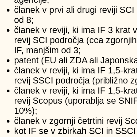
članek v prvi ali drugi reviji SC
od 8;
članek v reviji, ki ima IF 3 krat
revij SCI področja (cca zgornji
IF, manjšim od 3;
patent (EU ali ZDA ali Japonsk
članek v reviji, ki ima IF 1,5-kr
revij SSCI področja (približno z
članek v reviji, ki ima IF 1,5-kr
revij Scopus (uporablja se SNIP
10%);
članek v zgornji četrtini revij 
kot IF se v zbirkah SCI in SSCI