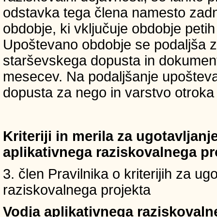
odstavka tega člena namesto zadnji
obdobje, ki vključuje obdobje petih 
Upoštevano obdobje se podaljša z
starševskega dopusta in dokumenti
mesecev. Na podaljšanje upošteva
dopusta za nego in varstvo otroka v
Kriteriji in merila za ugotavljan
aplikativnega raziskovalnega p
3. člen Pravilnika o kriterijih za u
raziskovalnega projekta
Vodja aplikativnega raziskovaln