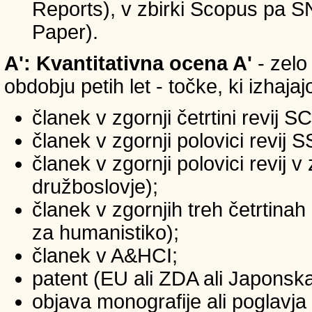
Reports), v zbirki Scopus pa 
Paper).
A': Kvantitativna ocena A'
- zelo
obdobju petih let - točke, ki izhaja
članek v zgornji četrtini revij S
članek v zgornji polovici revij 
članek v zgornji polovici revij 
družboslovje);
članek v zgornjih treh četrtinah
za humanistiko);
članek v A&HCI;
patent (EU ali ZDA ali Japonsk
objava monografije ali poglavja