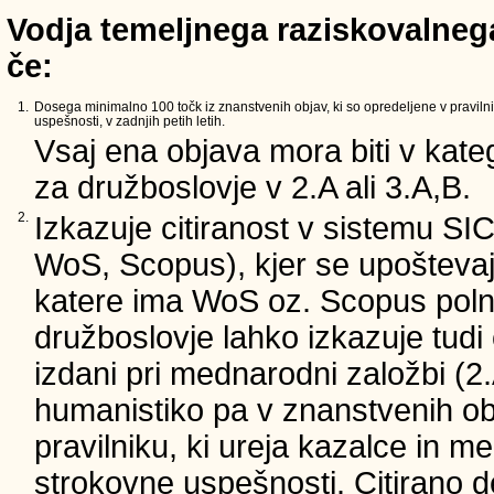
Vodja temeljnega raziskovalnega
če:
1.
Dosega minimalno 100 točk iz znanstvenih objav, ki so opredeljene v pravilni
uspešnosti, v zadnjih petih letih.
Vsaj ena objava mora biti v kateg
za družboslovje v 2.A ali 3.A,B.
2.
Izkazuje citiranost v sistemu SI
WoS, Scopus), kjer se upoštevajo
katere ima WoS oz. Scopus poln 
družboslovje lahko izkazuje tudi c
izdani pri mednarodni založbi (2.
humanistiko pa v znanstvenih ob
pravilniku, ki ureja kazalce in m
strokovne uspešnosti. Citirano d