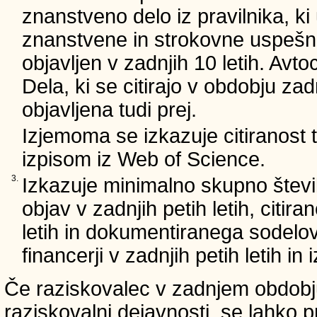
znanstveno delo iz pravilnika, ki
znanstvene in strokovne uspešnos
objavljen v zadnjih 10 letih. Avto
Dela, ki se citirajo v obdobju zad
objavljena tudi prej.
Izjemoma se izkazuje citiranost
izpisom iz Web of Science.
3.
Izkazuje minimalno skupno števi
objav v zadnjih petih letih, citira
letih in dokumentiranega sodelo
financerji v zadnjih petih letih i
Če raziskovalec v zadnjem obdobju
raziskovalni dejavnosti, se lahko pr