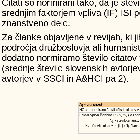
Citati so normirani tako, da je štev
srednjim faktorjem vpliva (IF) ISI 
znanstveno delo.
Za članke objavljene v revijah, ki 
področja družboslovja ali humanist
dodatno normiramo število citatov 
(srednje število slovenskih avtorje
avtorjev v SSCI in A&HCI pa 2).
A
- citiranost
2
NC
- normirano število čistih citatov v
10
Faktor vpliva člankov 1/5(N
/N
) v zadn
c
č
N
- število znanstve
č
N
- število citatov, ki jih je N
članko
c
č