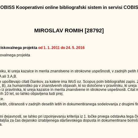
OBISS Kooperativni online bibliografski sistem in servisi COBI
MIROSLAV ROMIH [28792]
raziskovalnega projekta
od 1. 1. 2011 do 24. 5. 2016
skovalnega projekta
ku, ki ureja kazalce in merila znanstvene in strokovne uspešnosti, v zadnjih petih l
 ali 3.A,B.
e upoštevajo citati člankov, za katere ima WoS oz. Scopus poln bibliografski zapis.
 A, B), za humanistiko pa v znanstvenih objavah, ki so določene v pravilniku, ki ureja
z pravilnika, ki ureja kazalce in merila znanstvene in strokovne uspešnosti. Citat m
ih 10 let, so lahko objavljena tudi prej.
ce.
etih, citiranosti v zadnjih desetih letih in dokumentiranega sodelovanja z drugimi fi
dejavnosti, se lahko pri izpolnjevanju kriterija iz 1. točke prvega odstavka tega č
podaljša za čas dejansko izrabljenega starševskega dopusta in dokumentirane boln
a.