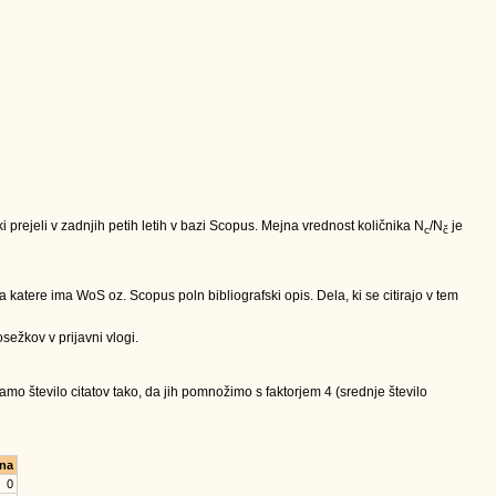
nki prejeli v zadnjih petih letih v bazi Scopus. Mejna vrednost količnika N
/N
je
c
č
 katere ima WoS oz. Scopus poln bibliografski opis. Dela, ki se citirajo v tem
sežkov v prijavni vlogi.
mo število citatov tako, da jih pomnožimo s faktorjem 4 (srednje število
na
0