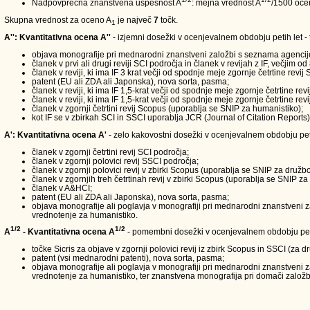
Nadpovprečna znanstvena uspešnost A
: mejna vrednost A
/1500 oce
Skupna vrednost za oceno A
je največ
7
točk.
1
A'': Kvantitativna ocena A''
- izjemni dosežki v ocenjevalnem obdobju petih let - t
objava monografije pri mednarodni znanstveni založbi s seznama agencij
članek v prvi ali drugi reviji SCI področja in članek v revijah z IF, večjim od 
članek v reviji, ki ima IF 3 krat večji od spodnje meje zgornje četrtine revi
patent (EU ali ZDA ali Japonska), nova sorta, pasma;
članek v reviji, ki ima IF 1,5-krat večji od spodnje meje zgornje četrtine re
članek v reviji, ki ima IF 1,5-krat večji od spodnje meje zgornje četrtine r
članek v zgornji četrtini revij Scopus (uporablja se SNIP za humanistiko);
kot IF se v zbirkah SCI in SSCI uporablja JCR (Journal of Citation Report
A': Kvantitativna ocena A'
- zelo kakovostni dosežki v ocenjevalnem obdobju petih 
članek v zgornji četrtini revij SCI področja;
članek v zgornji polovici revij SSCI področja;
članek v zgornji polovici revij v zbirki Scopus (uporablja se SNIP za družbo
članek v zgornjih treh četrtinah revij v zbirki Scopus (uporablja se SNIP za
članek v A&HCI;
patent (EU ali ZDA ali Japonska), nova sorta, pasma;
objava monografije ali poglavja v monografiji pri mednarodni znanstveni za
vrednotenje za humanistiko.
1/2
1/2
A
- Kvantitativna ocena A
- pomembni dosežki v ocenjevalnem obdobju peti
točke Sicris za objave v zgornji polovici revij iz zbirk Scopus in SSCI (za 
patent (vsi mednarodni patenti), nova sorta, pasma;
objava monografije ali poglavja v monografiji pri mednarodni znanstveni z
vrednotenje za humanistiko, ter znanstvena monografija pri domači založbi,