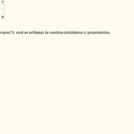
0
0
jveč 5, vsoti se prištejejo še sredstva pridobljena iz gospodarstva.