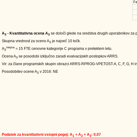
Fa
A
- Kvantitativna ocena A
se določi glede na sredstva drugih uporabnikov za pe
3
3
Skupna vrednost za oceno A
je največ 10 točk.
3
mejna
A
= 15 FTE cenovne kategorije C programa v preteklem letu.
3
Ocena A
se posodobi izključno zaradi evalvacijskih postopkov ARRS.
3
Vir: za člane programskih skupin obrazci ARRS-RPROG-VPETOST-A, C, F, G, H i
Posodobitev ocene A
v 2016: NE
3
Podatek za kvantitativni vstopni pogoj: A
+ A
+ A
: 0.07
1
2
3