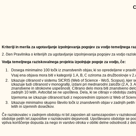
C
Kriteriji in merila za ugotavljanje izpolnjevanja pogojev za vodjo temeljnega 
2. člen Pravilnika o kriterijih za ugotavljanje izpolnjevanja pogojev za vodjo razi
Vodja temeljnega raziskovalnega projekta izpolnjuje pogoje za vodjo, če:
1.
Dosega minimalno 100 točk iz znanstvenih objav, ki so opredeljene v pravilni
Vsaj ena objava mora biti v kategoriji 1.A, B, C oziroma za družboslovje v 2.A
2.
Izkazuje citiranost v sistemu SICRIS (Web of Science - WoS, Scopus), kjer s
izkazuje tudi citiranost v monografiji, izdani pri mednarodni založbi (2.A, 3.
znanstvene in strokovne uspešnosti. Citirano delo mora biti znanstveno delo i
zadnjih 10 letih. Avtocitat se ne upošteva. Dela, ki se citirajo v obdobju zadnj
Izjemoma se izkazuje citiranost tudi z neposrednim izpisom iz Web of Scien
3.
Izkazuje minimalno skupno število točk iz znanstvenih objav v zadnjih petih l
letih in izjemnih dosežkov.
Če raziskovalec v zadnjem obdobju ni bil zaposlen ali samozaposlen v raziskovalni 
obdobje petih let zaposlitve v raziskovalni dejavnosti. Upoštevano obdobje se 
vpliva koriščenje dopusta za nego in varstvo otroka v obliki delne odsotnosti z del