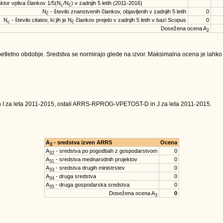
ktor vpliva člankov 1/5(N
/N
) v zadnjih 5 letih (2011-2016)
c
č
N
- število znanstvenih člankov, objavljenih v zadnjih 5 letih
0
č
N
- število citatov, ki jih je N
člankov prejelo v zadnjih 5 letih v bazi Scopus
0
c
č
Dosežena ocena A
2
tletno obdobje. Sredstva se normirajo glede na izvor. Maksimalna ocena je lahko na
n I za leta 2011-2015, ostali ARRS-RPROG-VPETOST-D in J za leta 2011-2015.
A
- sredstva izven ARRS
Ocena
3
A
- sredstva po pogodbah z gospodarstvom
0
32
A
- sredstva mednarodnih projektov
0
31
A
- sredstva drugih ministrstev
0
33
A
- druga sredstva
0
34
A
- druga gospodarska sredstva
0
35
Dosežena ocena A
0
3