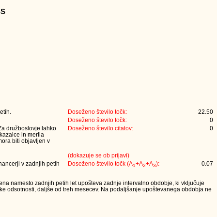
SS
etih.
Doseženo število točk:
22.50
Doseženo število točk:
0
 Za družboslovje lahko
Doseženo število citatov:
0
 kazalce in merila
ora biti objavljen v
(dokazuje se ob prijavi)
nancerji v zadnjih petih
Doseženo število točk (A
+A
+A
):
0.07
1
2
3
lena namesto zadnjih petih let upošteva zadnje intervalno obdobje, ki vključuje
iške odsotnosti, daljše od treh mesecev. Na podaljšanje upoštevanega obdobja ne