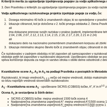
Kriteriji in merila za ugotavljanje izpolnjevanja pogojev za vodjo aplikativneg
3. člen Pravilnika o kriterijih za ugotavljanje izpolnjevanja pogojev za vodjo razi
Vodja aplikativnega raziskovalnega projekta izpolnjuje pogoje za vodjo, če:
1.
Dosega minimalno 40 točk iz znanstvenih objav, ki so opredeljene v pravilnik
2.
Izkazuje citiranost, kot je določena v 2. točki prvega odstavka 2. člena Pravi
ali
ima dokazane prenose svojih raziskav v prakso (patenti, implementirane tehn
2.04, 2.06, 2.07, 2.12, 2.13, 2.14, 2.15, 2.16, 2.17, 2.20, 2.21 in 2.24)
ali
dokazano delo na nacionalno pomembnem znanstvenem korpusu ali zbirki
3.
Izkazuje minimalno skupno število točk iz znanstvenih objav, citiranosti in 
Če raziskovalec v zadnjem obdobju ni bil zaposlen ali samozaposlen v raziskovalni 
obdobje petih let zaposlitve v raziskovalni dejavnosti. Upoštevano obdobje se 
vpliva koriščenje dopusta za nego in varstvo otroka v obliki delne odsotnosti z del
Kvantitativne ocene A
, A
in A
na podlagi Pravilnika o postopkih in Metodolo
1
2
3
Raziskovalci, ki imajo vrednost A
večjo od mejne vrednosti, dobijo maksimalno 
1,2,3
so blizu najvišjih vrednosti slovenskih raziskovalcev.
1/2
A
- Kvantitativna ocena A
- upoštevane SICRIS (COBISS) točke, A'', A' in A
z
1
1
Ocena A
je sestavljena iz štirih delov:
1
SICRIS (COBISS) točke: mejna vrednost 1500 točk ocena 4
Nadpovprečna znanstvena uspešnost A'': mejna vrednost A''/1500 ocena 1
Nadpovprečna znanstvena uspešnost A': mejna vrednost A'/1500 ocena 1
1/2
1/2