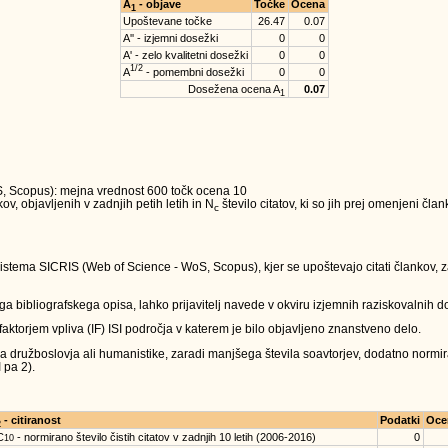
A
- objave
Točke
Ocena
1
Upoštevane točke
26.47
0.07
A'' - izjemni dosežki
0
0
A' - zelo kvalitetni dosežki
0
0
1/2
A
- pomembni dosežki
0
0
Dosežena ocena A
0.07
1
oS, Scopus): mejna vrednost 600 točk ocena 10
v, objavljenih v zadnjih petih letih in N
število citatov, ki so jih prej omenjeni čla
c
sistema SICRIS (Web of Science - WoS, Scopus), kjer se upoštevajo citati člankov, za
a bibliografskega opisa, lahko prijavitelj navede v okviru izjemnih raziskovalnih do
 faktorjem vpliva (IF) ISI področja v katerem je bilo objavljeno znanstveno delo.
ja družboslovja ali humanistike, zaradi manjšega števila soavtorjev, dodatno normira
 pa 2).
- citiranost
Podatki
Oce
2
C
- normirano število čistih citatov v zadnjih 10 letih (2006-2016)
0
10