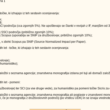
na 1
očke, ki izhajajo iz teh sestavin ocenjevanja:
e;
8;
j SCI področja (cca zgornjih 5%). Ne upoštevajo se članki v revijah z IF, manjšim od 3
vij SSCI področja (približno zgornjih 10%);
evij Scopus (uporablja se SNIP za družboslovje; približno zgornjih 10%);
s), v zbirki Scopus pa SNIP (Source Normalized Impact per Paper).
let - točke, ki izhajajo iz teh sestavin ocenjevanja:
slovje);
 humanistiko);
ložbi s seznama agencije; znanstvena monografija izdana pri tuji ali domači založbi
h let - pomeni:
družboslovje) ter SCI (za vse druge vede), za humanistiko pa pomeni točke Sicris za o
aložbi s seznama agencije; znanstvena monografija ali poglavje v znanstveni monogra
 če je monografija z družboslovnih področij (po vrstilcu UDK) in se izvaja vrednot