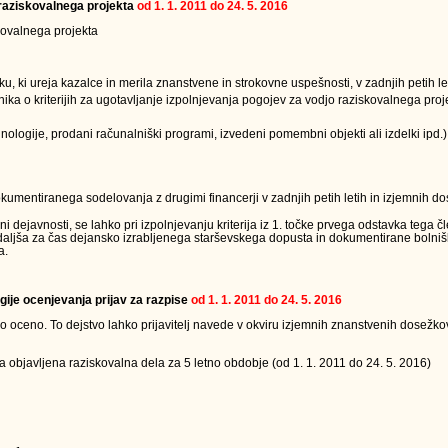
a raziskovalnega projekta
od 1. 1. 2011 do 24. 5. 2016
skovalnega projekta
u, ki ureja kazalce in merila znanstvene in strokovne uspešnosti, v zadnjih petih le
lnika o kriterijih za ugotavljanje izpolnjevanja pogojev za vodjo raziskovalnega proj
ologije, prodani računalniški programi, izvedeni pomembni objekti ali izdelki ipd.)
dokumentiranega sodelovanja z drugimi financerji v zadnjih petih letih in izjemnih d
dejavnosti, se lahko pri izpolnjevanju kriterija iz 1. točke prvega odstavka tega č
podaljša za čas dejansko izrabljenega starševskega dopusta in dokumentirane boln
a.
gije ocenjevanja prijav za razpise
od 1. 1. 2011 do 24. 5. 2016
oceno. To dejstvo lahko prijavitelj navede v okviru izjemnih znanstvenih dosežkov 
a objavljena raziskovalna dela za 5 letno obdobje (od 1. 1. 2011 do 24. 5. 2016)