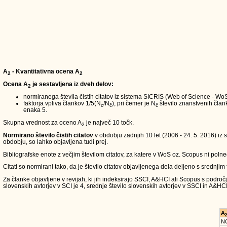
A
- Kvantitativna ocena A
2
2
Ocena A
je sestavljena iz dveh delov:
2
normiranega števila čistih citatov iz sistema SICRIS (Web of Science - W
faktorja vpliva člankov 1/5(N
/N
), pri čemer je N
število znanstvenih članko
c
č
č
enaka 5.
Skupna vrednost za oceno A
je največ 10 točk.
2
Normirano število čistih citatov
v obdobju zadnjih 10 let (2006 - 24. 5. 2016) iz 
obdobju, so lahko objavljena tudi prej.
Bibliografske enote z večjim številom citatov, za katere v WoS oz. Scopus ni polneg
Citati so normirani tako, da je število citatov objavljenega dela deljeno s srednjim
Za članke objavljene v revijah, ki jih indeksirajo SSCI, A&HCI ali Scopus s področ
slovenskih avtorjev v SCI je 4, srednje število slovenskih avtorjev v SSCI in A&HCI
A
N