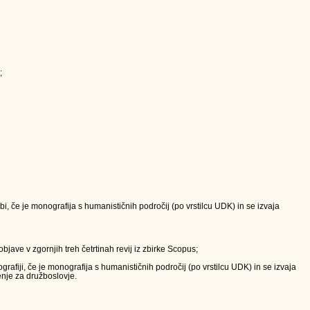
;
, če je monografija s humanističnih področij (po vrstilcu UDK) in se izvaja
bjave v zgornjih treh četrtinah revij iz zbirke Scopus;
fiji, če je monografija s humanističnih področij (po vrstilcu UDK) in se izvaja
enje za družboslovje.