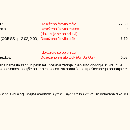
tih.
Doseženo število točk:
22.50
ekta
Doseženo število citatov:
0
(dokazuje se ob prijavi)
 (COBISS tip: 2.02, 2.03,
Doseženo število točk:
6.70
(dokazuje se ob prijavi)
osežkov.
Doseženo število točk (A
+A
+A
):
0.07
1
2
3
lena namesto zadnjih petih let upošteva zadnje intervalno obdobje, ki vključuje
iške odsotnosti, daljše od treh mesecev. Na podaljšanje upoštevanega obdobja ne
mejna
mejna
mejna
v prijavni vlogi. Mejne vrednosti A
, A
in A
so določene tako, da
1
2
3