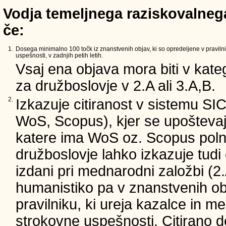
Vodja temeljnega raziskovalnega
če:
1.
Dosega minimalno 100 točk iz znanstvenih objav, ki so opredeljene v pravilni
uspešnosti, v zadnjih petih letih.
Vsaj ena objava mora biti v kateg
za družboslovje v 2.A ali 3.A,B.
2.
Izkazuje citiranost v sistemu SI
WoS, Scopus), kjer se upoštevajo
katere ima WoS oz. Scopus poln 
družboslovje lahko izkazuje tudi c
izdani pri mednarodni založbi (2.
humanistiko pa v znanstvenih ob
pravilniku, ki ureja kazalce in m
strokovne uspešnosti. Citirano d