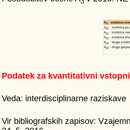
3
A
- sredstva iz
3
A
- sredstva po
32
A
- sredstva med
31
A
- sredstva dru
33
A
- druga sreds
34
A
- druga gospo
35
Podatek za kvantitativni vstopn
Veda: interdisciplinarne raziskave
Vir bibliografskih zapisov: Vzaj