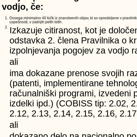
vodjo, če:
1.
Dosega minimalno 40 točk iz znanstvenih objav, ki so opredeljene v pravilnik
uspešnosti, v zadnjih petih letih.
2.
Izkazuje citiranost, kot je določe
odstavka 2. člena Pravilnika o kri
izpolnjevanja pogojev za vodjo 
ali
ima dokazane prenose svojih ra
(patenti, implementirane tehnolog
računalniški programi, izvedeni 
izdelki ipd.) (COBISS tip: 2.02, 2
2.12, 2.13, 2.14, 2.15, 2.16, 2.17
ali
dokazano delo na nacionalno