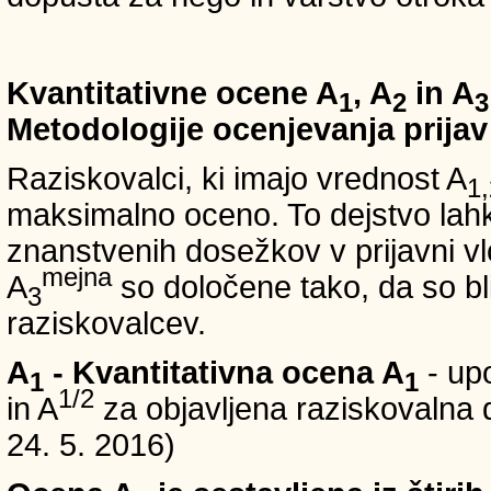
Kvantitativne ocene A
, A
in A
1
2
3
Metodologije ocenjevanja prijav
Raziskovalci, ki imajo vrednost A
1,
maksimalno oceno. To dejstvo lahko
znanstvenih dosežkov v prijavni vl
mejna
A
so določene tako, da so bli
3
raziskovalcev.
A
- Kvantitativna ocena A
- up
1
1
1/2
in A
za objavljena raziskovalna d
24. 5. 2016)