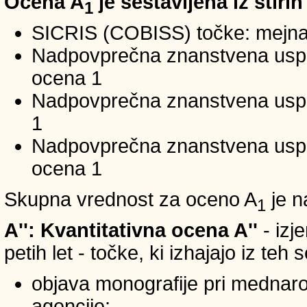
Ocena A
je sestavljena iz štirih
1
SICRIS (COBISS) točke: mejna
Nadpovprečna znanstvena uspeš
ocena 1
Nadpovprečna znanstvena uspe
1
Nadpovprečna znanstvena usp
ocena 1
Skupna vrednost za oceno A
je n
1
A'': Kvantitativna ocena A''
- izj
petih let - točke, ki izhajajo iz teh
objava monografije pri mednar
agencije;