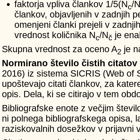
faktorja vpliva člankov 1/5(N
/
c
člankov, objavljenih v zadnjih pe
omenjeni članki prejeli v zadnji
vrednost količnika N
/N
je ena
c
č
Skupna vrednost za oceno A
je n
2
Normirano število čistih citatov
2016) iz sistema SICRIS (Web of 
upoštevajo citati člankov, za kate
opis. Dela, ki se citirajo v tem obd
Bibliografske enote z večjim števi
ni polnega bibliografskega opisa, l
raziskovalnih dosežkov v prijavni v