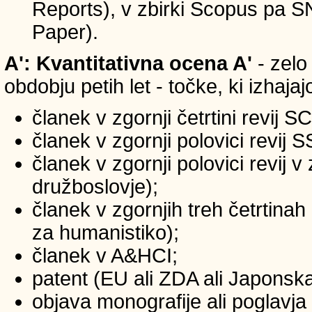
Reports), v zbirki Scopus pa 
Paper).
A': Kvantitativna ocena A'
- zelo
obdobju petih let - točke, ki izhaja
članek v zgornji četrtini revij S
članek v zgornji polovici revij 
članek v zgornji polovici revij 
družboslovje);
članek v zgornjih treh četrtinah
za humanistiko);
članek v A&HCI;
patent (EU ali ZDA ali Japonsk
objava monografije ali poglavja