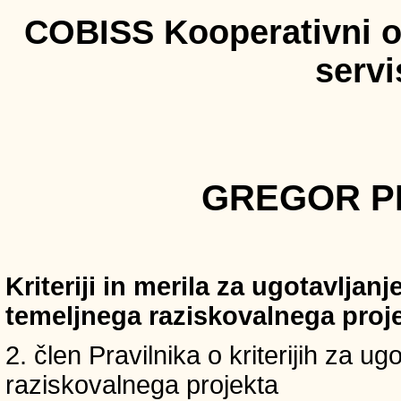
COBISS Kooperativni on
serv
GREGOR PR
Kriteriji in merila za ugotavljan
temeljnega raziskovalnega proj
2. člen Pravilnika o kriterijih za u
raziskovalnega projekta