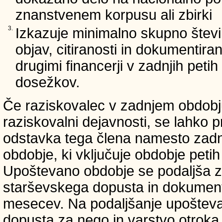
znanstvenem korpusu ali zbirki
3.
Izkazuje minimalno skupno števi
objav, citiranosti in dokumentir
drugimi financerji v zadnjih petih 
dosežkov.
Če raziskovalec v zadnjem obdobju
raziskovalni dejavnosti, se lahko pr
odstavka tega člena namesto zadnji
obdobje, ki vključuje obdobje petih 
Upoštevano obdobje se podaljša z
starševskega dopusta in dokumenti
mesecev. Na podaljšanje upošteva
dopusta za nego in varstvo otroka v