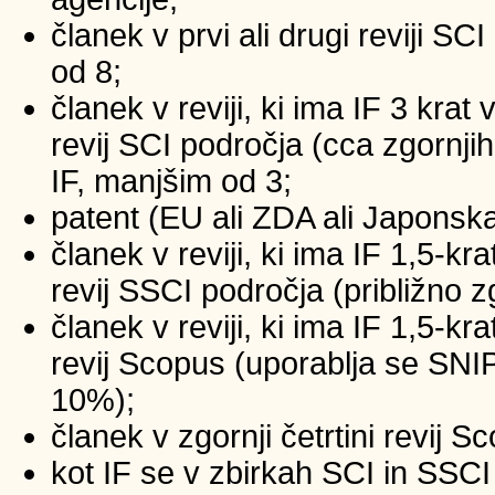
članek v prvi ali drugi reviji SC
od 8;
članek v reviji, ki ima IF 3 krat
revij SCI področja (cca zgornji
IF, manjšim od 3;
patent (EU ali ZDA ali Japonsk
članek v reviji, ki ima IF 1,5-kr
revij SSCI področja (približno z
članek v reviji, ki ima IF 1,5-kr
revij Scopus (uporablja se SNIP
10%);
članek v zgornji četrtini revij 
kot IF se v zbirkah SCI in SSCI