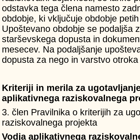
odstavka tega člena namesto zadnji
obdobje, ki vključuje obdobje petih 
Upoštevano obdobje se podaljša z
starševskega dopusta in dokumenti
mesecev. Na podaljšanje upošteva
dopusta za nego in varstvo otroka v
Kriteriji in merila za ugotavljan
aplikativnega raziskovalnega p
3. člen Pravilnika o kriterijih za u
raziskovalnega projekta
Vodja aplikativnega raziskovaln