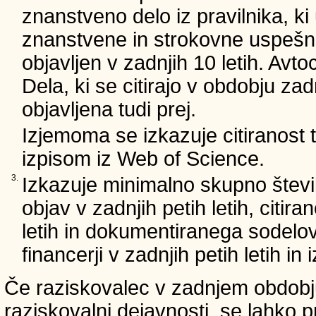
znanstveno delo iz pravilnika, ki
znanstvene in strokovne uspešnos
objavljen v zadnjih 10 letih. Avto
Dela, ki se citirajo v obdobju zad
objavljena tudi prej.
Izjemoma se izkazuje citiranost
izpisom iz Web of Science.
3.
Izkazuje minimalno skupno števi
objav v zadnjih petih letih, citira
letih in dokumentiranega sodelo
financerji v zadnjih petih letih i
Če raziskovalec v zadnjem obdobju
raziskovalni dejavnosti, se lahko pr