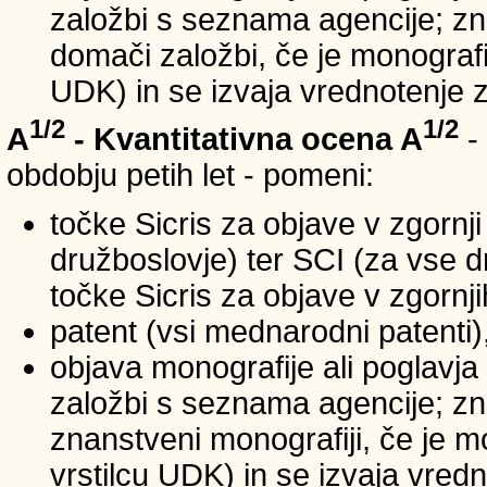
založbi s seznama agencije; zna
domači založbi, če je monografij
UDK) in se izvaja vrednotenje 
1/2
1/2
A
- Kvantitativna ocena A
-
obdobju petih let - pomeni:
točke Sicris za objave v zgornji
družboslovje) ter SCI (za vse 
točke Sicris za objave v zgornji
patent (vsi mednarodni patenti)
objava monografije ali poglavja
založbi s seznama agencije; zn
znanstveni monografiji, če je m
vrstilcu UDK) in se izvaja vred