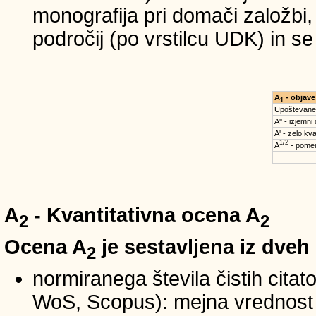
monografija pri domači založbi,
področij (po vrstilcu UDK) in s
A
- objave
1
Upoštevane
A'' - izjemni
A' - zelo kva
1/2
A
- pomem
A
- Kvantitativna ocena A
2
2
Ocena A
je sestavljena iz dveh
2
normiranega števila čistih cita
WoS, Scopus): mejna vrednost