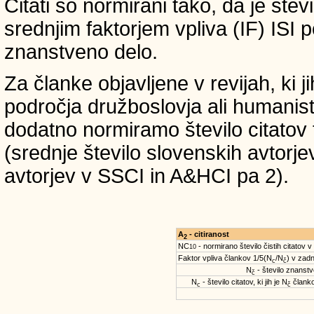
Citati so normirani tako, da je štev
srednjim faktorjem vpliva (IF) ISI 
znanstveno delo.
Za članke objavljene v revijah, ki 
področja družboslovja ali humanist
dodatno normiramo število citatov 
(srednje število slovenskih avtorje
avtorjev v SSCI in A&HCI pa 2).
A
- citiranost
2
NC
- normirano število čistih citatov v
10
Faktor vpliva člankov 1/5(N
/N
) v zadn
c
č
N
- število znanstve
č
N
- število citatov, ki jih je N
članko
c
č