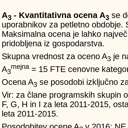
A
- Kvantitativna ocena A
se do
3
3
uporabnikov za petletno obdobje. S
Maksimalna ocena je lahko največ 5
pridobljena iz gospodarstva.
Skupna vrednost za oceno A
je n
3
mejna
A
= 15 FTE cenovne kategori
3
Ocena A
se posodobi izključno z
3
Vir: za člane programskih skup
F, G, H in I za leta 2011-2015, 
leta 2011-2015.
Posodobitev ocene A
v 2016: NE