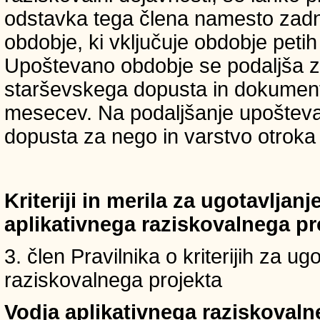
odstavka tega člena namesto zadnji
obdobje, ki vključuje obdobje petih 
Upoštevano obdobje se podaljša z
starševskega dopusta in dokumenti
mesecev. Na podaljšanje upošteva
dopusta za nego in varstvo otroka v
Kriteriji in merila za ugotavljan
aplikativnega raziskovalnega p
3. člen Pravilnika o kriterijih za u
raziskovalnega projekta
Vodja aplikativnega raziskovaln