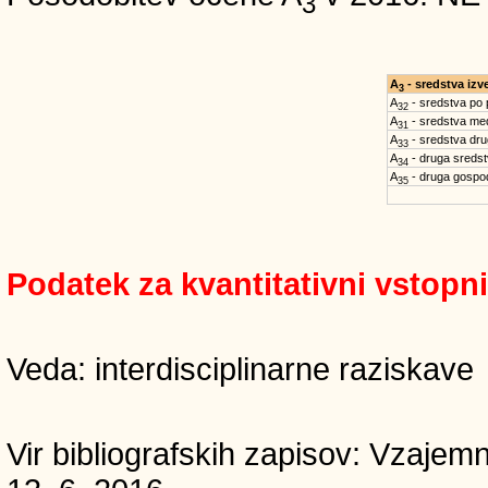
3
A
- sredstva iz
3
A
- sredstva po
32
A
- sredstva med
31
A
- sredstva dru
33
A
- druga sreds
34
A
- druga gospo
35
Podatek za kvantitativni vstopn
Veda: interdisciplinarne raziskave
Vir bibliografskih zapisov: Vzaj