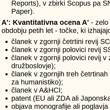
Reports), v zbirki Scopus pa 
Paper).
A': Kvantitativna ocena A'
- zelo
obdobju petih let - točke, ki izhaja
članek v zgornji četrtini revij S
članek v zgornji polovici revij 
članek v zgornji polovici revij 
družboslovje);
članek v zgornjih treh četrtinah
za humanistiko);
članek v A&HCI;
patent (EU ali ZDA ali Japonsk
objava monografije ali poglavja