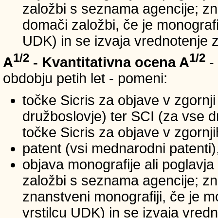
založbi s seznama agencije; zna
domači založbi, če je monografij
UDK) in se izvaja vrednotenje 
1/2
1/2
A
- Kvantitativna ocena A
-
obdobju petih let - pomeni:
točke Sicris za objave v zgornji
družboslovje) ter SCI (za vse 
točke Sicris za objave v zgornji
patent (vsi mednarodni patenti)
objava monografije ali poglavja
založbi s seznama agencije; zn
znanstveni monografiji, če je m
vrstilcu UDK) in se izvaja vred