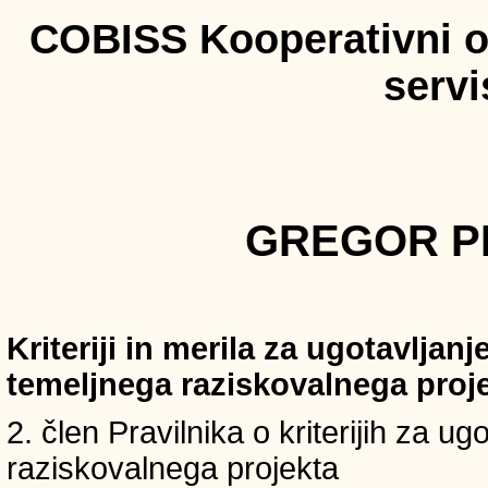
COBISS Kooperativni on
serv
GREGOR PR
Kriteriji in merila za ugotavljan
temeljnega raziskovalnega proj
2. člen Pravilnika o kriterijih za u
raziskovalnega projekta