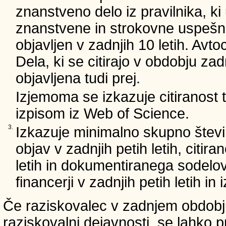
znanstveno delo iz pravilnika, ki
znanstvene in strokovne uspešnos
objavljen v zadnjih 10 letih. Avto
Dela, ki se citirajo v obdobju zad
objavljena tudi prej.
Izjemoma se izkazuje citiranost
izpisom iz Web of Science.
3.
Izkazuje minimalno skupno števi
objav v zadnjih petih letih, citira
letih in dokumentiranega sodelo
financerji v zadnjih petih letih i
Če raziskovalec v zadnjem obdobju
raziskovalni dejavnosti, se lahko pr