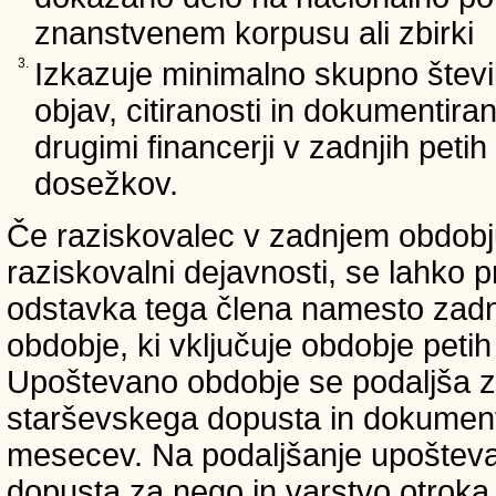
znanstvenem korpusu ali zbirki
3.
Izkazuje minimalno skupno števi
objav, citiranosti in dokumentir
drugimi financerji v zadnjih petih 
dosežkov.
Če raziskovalec v zadnjem obdobju
raziskovalni dejavnosti, se lahko pr
odstavka tega člena namesto zadnji
obdobje, ki vključuje obdobje petih 
Upoštevano obdobje se podaljša z
starševskega dopusta in dokumenti
mesecev. Na podaljšanje upošteva
dopusta za nego in varstvo otroka v