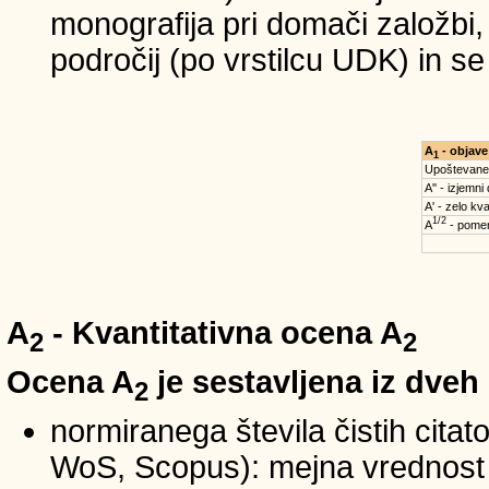
monografija pri domači založbi,
področij (po vrstilcu UDK) in s
A
- objave
1
Upoštevane
A'' - izjemni
A' - zelo kva
1/2
A
- pomem
A
- Kvantitativna ocena A
2
2
Ocena A
je sestavljena iz dveh
2
normiranega števila čistih cita
WoS, Scopus): mejna vrednost