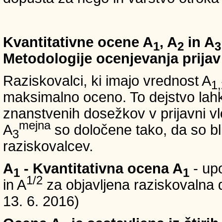
Kvantitativne ocene A
, A
in A
1
2
3
Metodologije ocenjevanja prijav
Raziskovalci, ki imajo vrednost A
1,
maksimalno oceno. To dejstvo lahko
znanstvenih dosežkov v prijavni vl
mejna
A
so določene tako, da so bli
3
raziskovalcev.
A
- Kvantitativna ocena A
- up
1
1
1/2
in A
za objavljena raziskovalna d
13. 6. 2016)