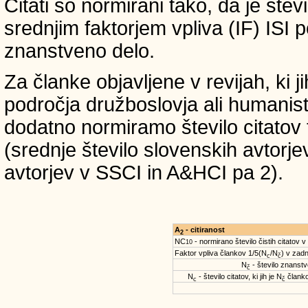
Citati so normirani tako, da je štev
srednjim faktorjem vpliva (IF) ISI 
znanstveno delo.
Za članke objavljene v revijah, ki 
področja družboslovja ali humanist
dodatno normiramo število citatov 
(srednje število slovenskih avtorje
avtorjev v SSCI in A&HCI pa 2).
A
- citiranost
2
NC
- normirano število čistih citatov v
10
Faktor vpliva člankov 1/5(N
/N
) v zadn
c
č
N
- število znanstve
č
N
- število citatov, ki jih je N
članko
c
č