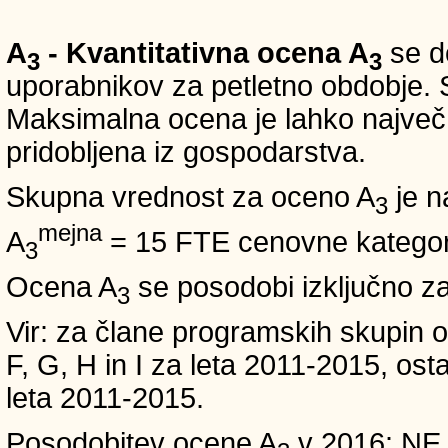
A
- Kvantitativna ocena A
se do
3
3
uporabnikov za petletno obdobje. S
Maksimalna ocena je lahko največ 5
pridobljena iz gospodarstva.
Skupna vrednost za oceno A
je n
3
mejna
A
= 15 FTE cenovne kategori
3
Ocena A
se posodobi izključno z
3
Vir: za člane programskih skup
F, G, H in I za leta 2011-2015, 
leta 2011-2015.
Posodobitev ocene A
v 2016: NE