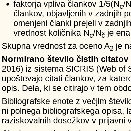
faktorja vpliva člankov 1/5(N
/
c
člankov, objavljenih v zadnjih pe
omenjeni članki prejeli v zadnji
vrednost količnika N
/N
je ena
c
č
Skupna vrednost za oceno A
je n
2
Normirano število čistih citatov
2016) iz sistema SICRIS (Web of 
upoštevajo citati člankov, za kate
opis. Dela, ki se citirajo v tem obd
Bibliografske enote z večjim števi
ni polnega bibliografskega opisa, l
raziskovalnih dosežkov v prijavni v