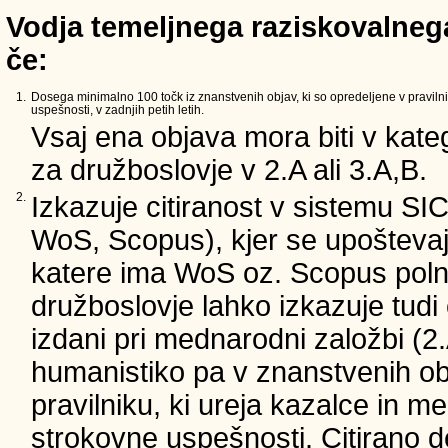
Vodja temeljnega raziskovalnega
če:
1.
Dosega minimalno 100 točk iz znanstvenih objav, ki so opredeljene v pravilni
uspešnosti, v zadnjih petih letih.
Vsaj ena objava mora biti v kateg
za družboslovje v 2.A ali 3.A,B.
2.
Izkazuje citiranost v sistemu SI
WoS, Scopus), kjer se upoštevajo
katere ima WoS oz. Scopus poln 
družboslovje lahko izkazuje tudi c
izdani pri mednarodni založbi (2.
humanistiko pa v znanstvenih ob
pravilniku, ki ureja kazalce in m
strokovne uspešnosti. Citirano d