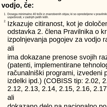
vodjo, če:
1.
Dosega minimalno 40 točk iz znanstvenih objav, ki so opredeljene v pravilnik
uspešnosti, v zadnjih petih letih.
2.
Izkazuje citiranost, kot je določe
odstavka 2. člena Pravilnika o kri
izpolnjevanja pogojev za vodjo 
ali
ima dokazane prenose svojih ra
(patenti, implementirane tehnolog
računalniški programi, izvedeni 
izdelki ipd.) (COBISS tip: 2.02, 2
2.12, 2.13, 2.14, 2.15, 2.16, 2.17
ali
dokazano delo na nacionalno