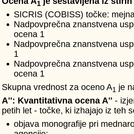
Ocena A
je sestavljena iz štirih
1
SICRIS (COBISS) točke: mejna
Nadpovprečna znanstvena uspeš
ocena 1
Nadpovprečna znanstvena uspe
1
Nadpovprečna znanstvena usp
ocena 1
Skupna vrednost za oceno A
je n
1
A'': Kvantitativna ocena A''
- izj
petih let - točke, ki izhajajo iz teh
objava monografije pri mednar
agencije;