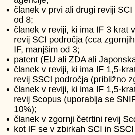
članek v prvi ali drugi reviji SC
od 8;
članek v reviji, ki ima IF 3 krat
revij SCI področja (cca zgornji
IF, manjšim od 3;
patent (EU ali ZDA ali Japonsk
članek v reviji, ki ima IF 1,5-kr
revij SSCI področja (približno z
članek v reviji, ki ima IF 1,5-kr
revij Scopus (uporablja se SNIP
10%);
članek v zgornji četrtini revij 
kot IF se v zbirkah SCI in SSCI