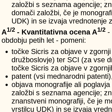
založbi s seznama agencije; zna
domači založbi, če je monografij
UDK) in se izvaja vrednotenje 
1/2
1/2
A
- Kvantitativna ocena A
-
obdobju petih let - pomeni:
točke Sicris za objave v zgornji
družboslovje) ter SCI (za vse 
točke Sicris za objave v zgornji
patent (vsi mednarodni patenti)
objava monografije ali poglavja
založbi s seznama agencije; zn
znanstveni monografiji, če je m
vrstilcu UDK) in se izvaja vred