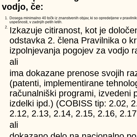
vodjo, če:
1.
Dosega minimalno 40 točk iz znanstvenih objav, ki so opredeljene v pravilnik
uspešnosti, v zadnjih petih letih.
2.
Izkazuje citiranost, kot je določe
odstavka 2. člena Pravilnika o kri
izpolnjevanja pogojev za vodjo 
ali
ima dokazane prenose svojih ra
(patenti, implementirane tehnolog
računalniški programi, izvedeni 
izdelki ipd.) (COBISS tip: 2.02, 2
2.12, 2.13, 2.14, 2.15, 2.16, 2.17
ali
dokazano delo na nacionalno