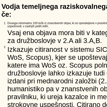
Vodja temeljnega raziskovalnega
če:
1.
Dosega minimalno 100 točk iz znanstvenih objav, ki so opredeljene v pravilni
uspešnosti, v zadnjih petih letih.
Vsaj ena objava mora biti v kateg
za družboslovje v 2.A ali 3.A,B.
2.
Izkazuje citiranost v sistemu SI
WoS, Scopus), kjer se upoštevajo
katere ima WoS oz. Scopus poln 
družboslovje lahko izkazuje tudi c
izdani pri mednarodni založbi (2.
humanistiko pa v znanstvenih ob
pravilniku, ki ureja kazalce in m
strokovne uspešnosti. Citirano d