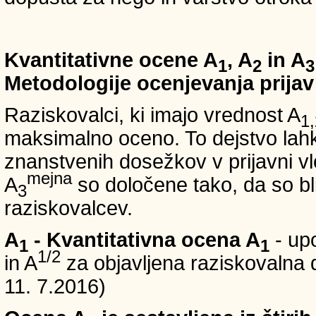
Kvantitativne ocene A
, A
in A
1
2
3
Metodologije ocenjevanja prijav
Raziskovalci, ki imajo vrednost A
1,
maksimalno oceno. To dejstvo lahko
znanstvenih dosežkov v prijavni vl
mejna
A
so določene tako, da so bli
3
raziskovalcev.
A
- Kvantitativna ocena A
- up
1
1
1/2
in A
za objavljena raziskovalna d
11. 7.2016)