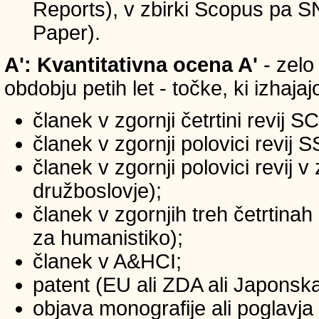
Reports), v zbirki Scopus pa 
Paper).
A': Kvantitativna ocena A'
- zelo
obdobju petih let - točke, ki izhaja
članek v zgornji četrtini revij S
članek v zgornji polovici revij 
članek v zgornji polovici revij 
družboslovje);
članek v zgornjih treh četrtinah
za humanistiko);
članek v A&HCI;
patent (EU ali ZDA ali Japonsk
objava monografije ali poglavja