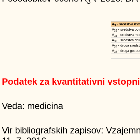
3
A
- sredstva iz
3
A
- sredstva po
32
A
- sredstva med
31
A
- sredstva dru
33
A
- druga sreds
34
A
- druga gospo
35
Podatek za kvantitativni vstopn
Veda: medicina
Vir bibliografskih zapisov: Vzaj