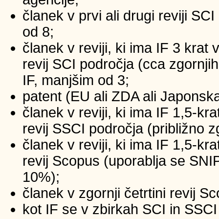
članek v prvi ali drugi reviji SC
od 8;
članek v reviji, ki ima IF 3 krat
revij SCI področja (cca zgornji
IF, manjšim od 3;
patent (EU ali ZDA ali Japonsk
članek v reviji, ki ima IF 1,5-kr
revij SSCI področja (približno z
članek v reviji, ki ima IF 1,5-kr
revij Scopus (uporablja se SNIP
10%);
članek v zgornji četrtini revij 
kot IF se v zbirkah SCI in SSCI