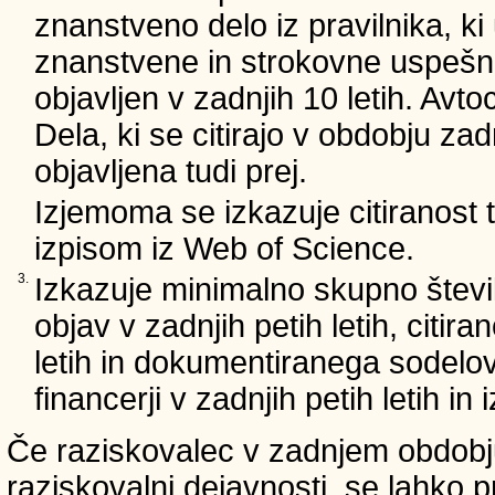
znanstveno delo iz pravilnika, ki
znanstvene in strokovne uspešnos
objavljen v zadnjih 10 letih. Avto
Dela, ki se citirajo v obdobju zad
objavljena tudi prej.
Izjemoma se izkazuje citiranost
izpisom iz Web of Science.
3.
Izkazuje minimalno skupno števi
objav v zadnjih petih letih, citira
letih in dokumentiranega sodelo
financerji v zadnjih petih letih i
Če raziskovalec v zadnjem obdobju
raziskovalni dejavnosti, se lahko pr