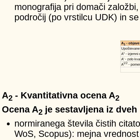
monografija pri domači založbi,
področij (po vrstilcu UDK) in s
A
- objave
1
Upoštevane
A'' - izjemni
A' - zelo kva
1/2
A
- pomem
A
- Kvantitativna ocena A
2
2
Ocena A
je sestavljena iz dveh
2
normiranega števila čistih cita
WoS, Scopus): mejna vrednost