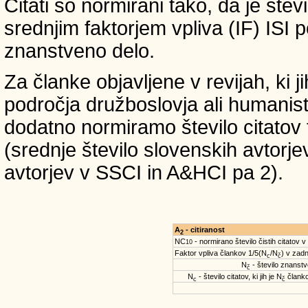
Citati so normirani tako, da je štev
srednjim faktorjem vpliva (IF) ISI 
znanstveno delo.
Za članke objavljene v revijah, ki 
področja družboslovja ali humanist
dodatno normiramo število citatov 
(srednje število slovenskih avtorje
avtorjev v SSCI in A&HCI pa 2).
A
- citiranost
2
NC
- normirano število čistih citatov v
10
Faktor vpliva člankov 1/5(N
/N
) v zadn
c
č
N
- število znanstve
č
N
- število citatov, ki jih je N
članko
c
č