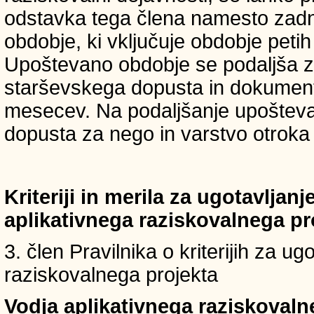
odstavka tega člena namesto zadnji
obdobje, ki vključuje obdobje petih 
Upoštevano obdobje se podaljša z
starševskega dopusta in dokumenti
mesecev. Na podaljšanje upošteva
dopusta za nego in varstvo otroka v
Kriteriji in merila za ugotavljan
aplikativnega raziskovalnega p
3. člen Pravilnika o kriterijih za u
raziskovalnega projekta
Vodja aplikativnega raziskovaln