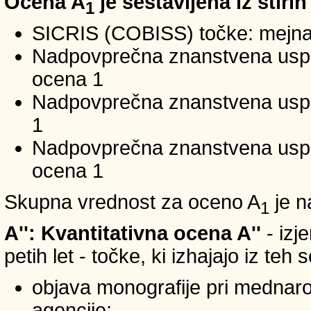
Ocena A
je sestavljena iz štirih
1
SICRIS (COBISS) točke: mejna
Nadpovprečna znanstvena uspeš
ocena 1
Nadpovprečna znanstvena uspe
1
Nadpovprečna znanstvena usp
ocena 1
Skupna vrednost za oceno A
je n
1
A'': Kvantitativna ocena A''
- izj
petih let - točke, ki izhajajo iz teh
objava monografije pri mednar
agencije;