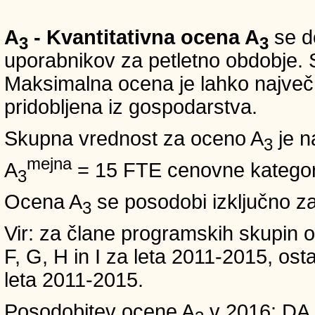
A
- Kvantitativna ocena A
se do
3
3
uporabnikov za petletno obdobje. S
Maksimalna ocena je lahko največ 5
pridobljena iz gospodarstva.
Skupna vrednost za oceno A
je n
3
mejna
A
= 15 FTE cenovne kategori
3
Ocena A
se posodobi izključno z
3
Vir: za člane programskih skup
F, G, H in I za leta 2011-2015, 
leta 2011-2015.
Posodobitev ocene A
v 2016: DA