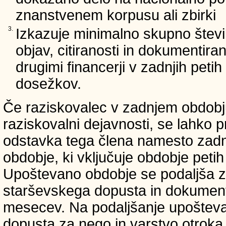
znanstvenem korpusu ali zbirki
3.
Izkazuje minimalno skupno števi
objav, citiranosti in dokumentir
drugimi financerji v zadnjih petih 
dosežkov.
Če raziskovalec v zadnjem obdobju
raziskovalni dejavnosti, se lahko pr
odstavka tega člena namesto zadnji
obdobje, ki vključuje obdobje petih 
Upoštevano obdobje se podaljša z
starševskega dopusta in dokumenti
mesecev. Na podaljšanje upošteva
dopusta za nego in varstvo otroka v