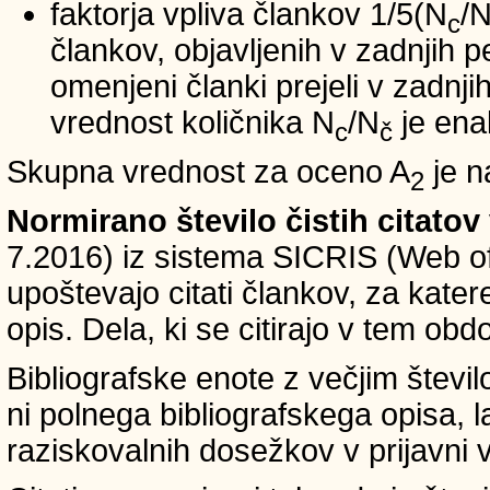
faktorja vpliva člankov 1/5(N
/
c
člankov, objavljenih v zadnjih pe
omenjeni članki prejeli v zadnji
vrednost količnika N
/N
je ena
c
č
Skupna vrednost za oceno A
je n
2
Normirano število čistih citatov
7.2016) iz sistema SICRIS (Web of
upoštevajo citati člankov, za kate
opis. Dela, ki se citirajo v tem obd
Bibliografske enote z večjim števi
ni polnega bibliografskega opisa, l
raziskovalnih dosežkov v prijavni v