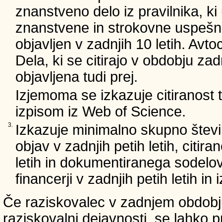
znanstveno delo iz pravilnika, ki
znanstvene in strokovne uspešnos
objavljen v zadnjih 10 letih. Avto
Dela, ki se citirajo v obdobju zad
objavljena tudi prej.
Izjemoma se izkazuje citiranost
izpisom iz Web of Science.
3.
Izkazuje minimalno skupno števi
objav v zadnjih petih letih, citira
letih in dokumentiranega sodelo
financerji v zadnjih petih letih i
Če raziskovalec v zadnjem obdobju
raziskovalni dejavnosti, se lahko pr