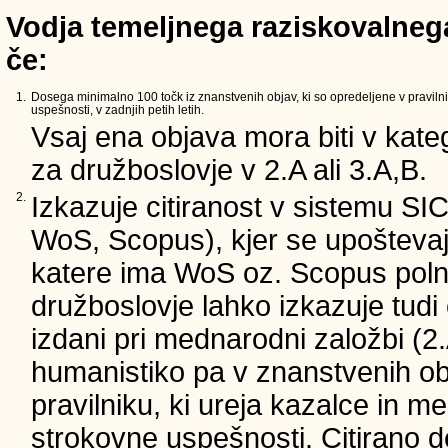
Vodja temeljnega raziskovalnega
če:
1.
Dosega minimalno 100 točk iz znanstvenih objav, ki so opredeljene v pravilni
uspešnosti, v zadnjih petih letih.
Vsaj ena objava mora biti v kateg
za družboslovje v 2.A ali 3.A,B.
2.
Izkazuje citiranost v sistemu SI
WoS, Scopus), kjer se upoštevajo
katere ima WoS oz. Scopus poln 
družboslovje lahko izkazuje tudi c
izdani pri mednarodni založbi (2.
humanistiko pa v znanstvenih ob
pravilniku, ki ureja kazalce in m
strokovne uspešnosti. Citirano d