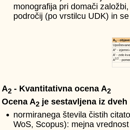
monografija pri domači založbi,
področij (po vrstilcu UDK) in s
A
- objave
1
Upoštevane
A'' - izjemni
A' - zelo kva
1/2
A
- pomem
A
- Kvantitativna ocena A
2
2
Ocena A
je sestavljena iz dveh
2
normiranega števila čistih cita
WoS, Scopus): mejna vrednost