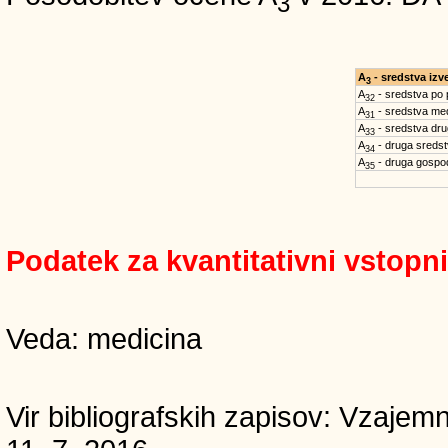
3
A
- sredstva iz
3
A
- sredstva po
32
A
- sredstva med
31
A
- sredstva dru
33
A
- druga sreds
34
A
- druga gospo
35
Podatek za kvantitativni vstopn
Veda: medicina
Vir bibliografskih zapisov: Vzaj