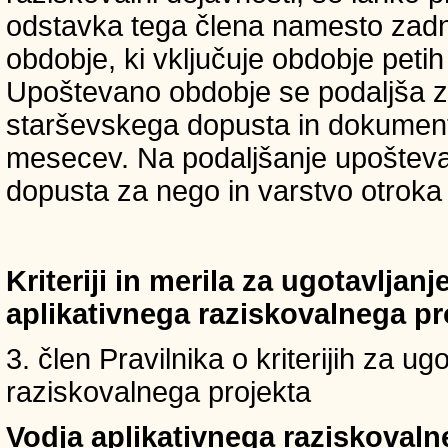
odstavka tega člena namesto zadnji
obdobje, ki vključuje obdobje petih 
Upoštevano obdobje se podaljša z
starševskega dopusta in dokumenti
mesecev. Na podaljšanje upošteva
dopusta za nego in varstvo otroka v
Kriteriji in merila za ugotavljan
aplikativnega raziskovalnega p
3. člen Pravilnika o kriterijih za u
raziskovalnega projekta
Vodja aplikativnega raziskovaln