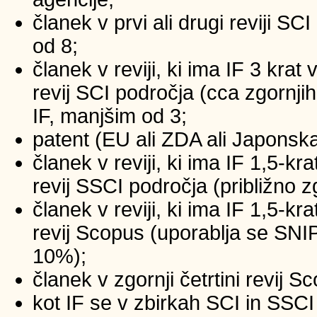
članek v prvi ali drugi reviji SC
od 8;
članek v reviji, ki ima IF 3 krat
revij SCI področja (cca zgornji
IF, manjšim od 3;
patent (EU ali ZDA ali Japonsk
članek v reviji, ki ima IF 1,5-kr
revij SSCI področja (približno z
članek v reviji, ki ima IF 1,5-kr
revij Scopus (uporablja se SNIP
10%);
članek v zgornji četrtini revij 
kot IF se v zbirkah SCI in SSCI