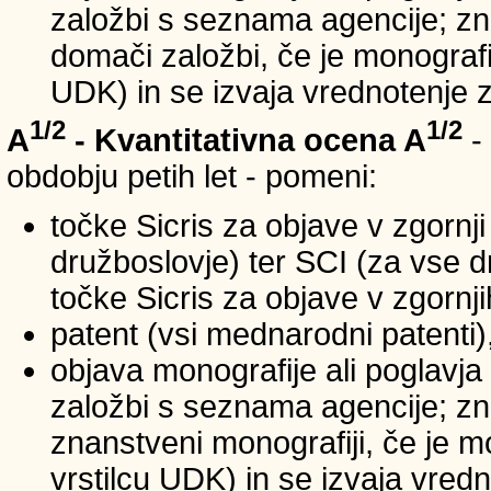
založbi s seznama agencije; zna
domači založbi, če je monografij
UDK) in se izvaja vrednotenje 
1/2
1/2
A
- Kvantitativna ocena A
-
obdobju petih let - pomeni:
točke Sicris za objave v zgornji
družboslovje) ter SCI (za vse 
točke Sicris za objave v zgornji
patent (vsi mednarodni patenti)
objava monografije ali poglavja
založbi s seznama agencije; zn
znanstveni monografiji, če je m
vrstilcu UDK) in se izvaja vred