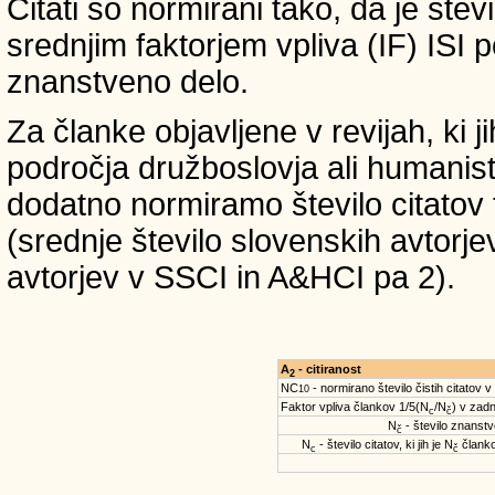
Citati so normirani tako, da je štev
srednjim faktorjem vpliva (IF) ISI 
znanstveno delo.
Za članke objavljene v revijah, ki 
področja družboslovja ali humanist
dodatno normiramo število citatov 
(srednje število slovenskih avtorje
avtorjev v SSCI in A&HCI pa 2).
A
- citiranost
2
NC
- normirano število čistih citatov v
10
Faktor vpliva člankov 1/5(N
/N
) v zadn
c
č
N
- število znanstve
č
N
- število citatov, ki jih je N
članko
c
č