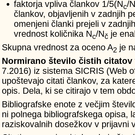
faktorja vpliva člankov 1/5(N
/
c
člankov, objavljenih v zadnjih pe
omenjeni članki prejeli v zadnji
vrednost količnika N
/N
je ena
c
č
Skupna vrednost za oceno A
je n
2
Normirano število čistih citatov
7.2016) iz sistema SICRIS (Web of
upoštevajo citati člankov, za kate
opis. Dela, ki se citirajo v tem obd
Bibliografske enote z večjim števi
ni polnega bibliografskega opisa, l
raziskovalnih dosežkov v prijavni v