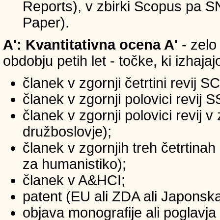
Reports), v zbirki Scopus pa 
Paper).
A': Kvantitativna ocena A'
- zelo
obdobju petih let - točke, ki izhaja
članek v zgornji četrtini revij S
članek v zgornji polovici revij 
članek v zgornji polovici revij 
družboslovje);
članek v zgornjih treh četrtinah
za humanistiko);
članek v A&HCI;
patent (EU ali ZDA ali Japonsk
objava monografije ali poglavja