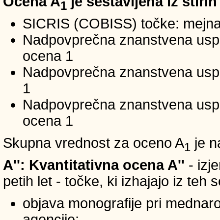
Ocena A
je sestavljena iz štirih
1
SICRIS (COBISS) točke: mejna
Nadpovprečna znanstvena uspeš
ocena 1
Nadpovprečna znanstvena uspe
1
Nadpovprečna znanstvena usp
ocena 1
Skupna vrednost za oceno A
je n
1
A'': Kvantitativna ocena A''
- izj
petih let - točke, ki izhajajo iz teh
objava monografije pri mednar
agencije;