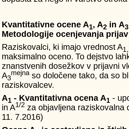
Kvantitativne ocene A
, A
in A
1
2
3
Metodologije ocenjevanja prijav
Raziskovalci, ki imajo vrednost A
1,
maksimalno oceno. To dejstvo lahko
znanstvenih dosežkov v prijavni vl
mejna
A
so določene tako, da so bli
3
raziskovalcev.
A
- Kvantitativna ocena A
- up
1
1
1/2
in A
za objavljena raziskovalna d
11. 7.2016)