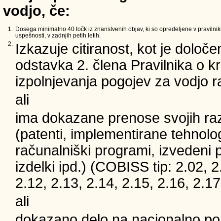
vodjo, če:
1.
Dosega minimalno 40 točk iz znanstvenih objav, ki so opredeljene v pravilnik
uspešnosti, v zadnjih petih letih.
2.
Izkazuje citiranost, kot je določe
odstavka 2. člena Pravilnika o kri
izpolnjevanja pogojev za vodjo 
ali
ima dokazane prenose svojih ra
(patenti, implementirane tehnolog
računalniški programi, izvedeni 
izdelki ipd.) (COBISS tip: 2.02, 2
2.12, 2.13, 2.14, 2.15, 2.16, 2.17
ali
dokazano delo na nacionalno