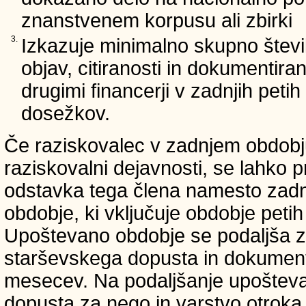
znanstvenem korpusu ali zbirki
3.
Izkazuje minimalno skupno števi
objav, citiranosti in dokumentir
drugimi financerji v zadnjih petih 
dosežkov.
Če raziskovalec v zadnjem obdobju
raziskovalni dejavnosti, se lahko pr
odstavka tega člena namesto zadnji
obdobje, ki vključuje obdobje petih 
Upoštevano obdobje se podaljša z
starševskega dopusta in dokumenti
mesecev. Na podaljšanje upošteva
dopusta za nego in varstvo otroka v