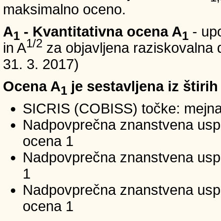
maksimalno oceno.
A
- Kvantitativna ocena A
- up
1
1
1/2
in A
za objavljena raziskovalna d
31. 3. 2017)
Ocena A
je sestavljena iz štirih
1
SICRIS (COBISS) točke: mejna
Nadpovprečna znanstvena uspeš
ocena 1
Nadpovprečna znanstvena uspe
1
Nadpovprečna znanstvena usp
ocena 1