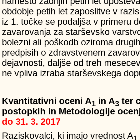
namesto zadnjih petih let upošteva
obdobje petih let zaposlitve v raz
iz 1. točke se podaljša v primeru 
zavarovanja za starševsko varstvo
bolezni ali poškodb oziroma drugih
predpisih o zdravstvenem zavarova
dejavnosti, daljše od treh mesece
ne vpliva izraba starševskega dopu
Kvantitativni oceni A
in A
ter c
1
3
postopkih in Metodologije ocenj
do 31. 3. 2017
Raziskovalci, ki imajo vrednost A
1,