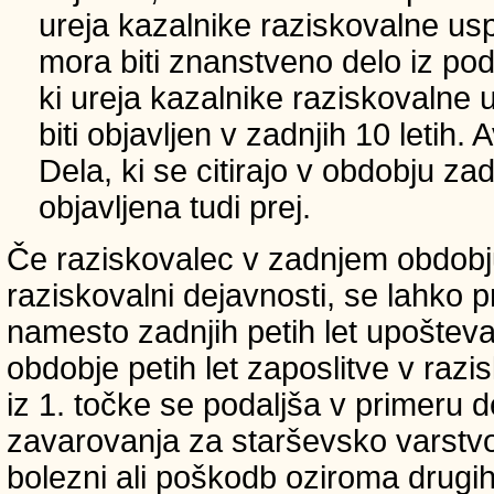
ureja kazalnike raziskovalne usp
mora biti znanstveno delo iz p
ki ureja kazalnike raziskovalne 
biti objavljen v zadnjih 10 letih.
Dela, ki se citirajo v obdobju zad
objavljena tudi prej.
Če raziskovalec v zadnjem obdobju
raziskovalni dejavnosti, se lahko pri
namesto zadnjih petih let upošteva
obdobje petih let zaposlitve v raz
iz 1. točke se podaljša v primeru 
zavarovanja za starševsko varstvo
bolezni ali poškodb oziroma drugih