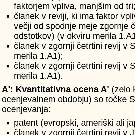
faktorjem vpliva, manjšim od tri
članek v reviji, ki ima faktor vp
večji od spodnje meje zgornje če
odstotkov) (v okviru merila 1.A1
članek v zgornji četrtini revij v
merila 1.A1);
članek v zgornji četrtini revij v
merila 1.A1).
A': Kvantitativna ocena A'
(zelo 
ocenjevalnem obdobju) so točke SIC
ocenjevanja:
patent (evropski, ameriški ali j
članek v zgornji četrtini revij 