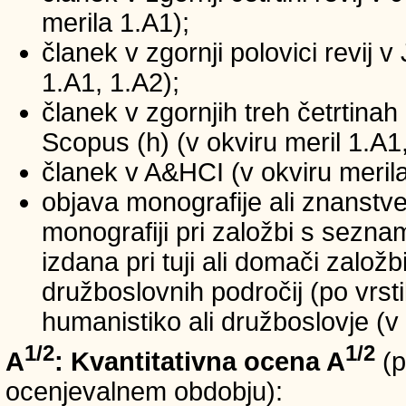
merila 1.A1);
članek v zgornji polovici revij v
1.A1, 1.A2);
članek v zgornjih treh četrtinah 
Scopus (h) (v okviru meril 1.A1,
članek v A&HCI (v okviru merila
objava monografije ali znanstv
monografiji pri založbi s sezn
izdana pri tuji ali domači založb
družboslovnih področij (po vrst
humanistiko ali družboslovje (v 
1/2
1/2
A
: Kvantitativna ocena A
(p
ocenjevalnem obdobju):