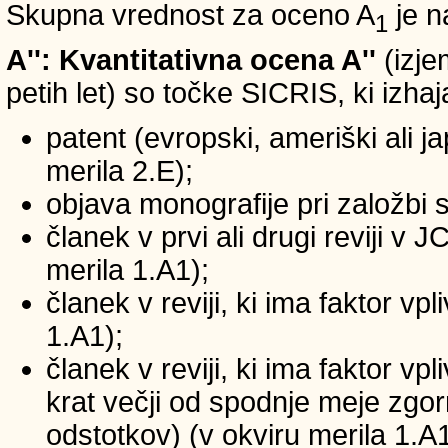
Skupna vrednost za oceno A
je n
1
A'': Kvantitativna ocena A''
(izje
petih let) so točke SICRIS, ki izhaj
patent (evropski, ameriški ali ja
merila 2.E);
objava monografije pri založbi 
članek v prvi ali drugi reviji v
merila 1.A1);
članek v reviji, ki ima faktor v
1.A1);
članek v reviji, ki ima faktor v
krat večji od spodnje meje zgornj
odstotkov) (v okviru merila 1.A1