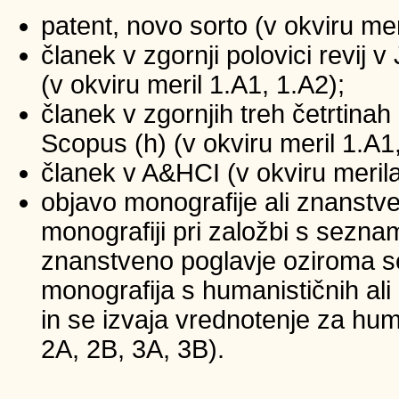
patent, novo sorto (v okviru mer
članek v zgornji polovici revij
(v okviru meril 1.A1, 1.A2);
članek v zgornjih treh četrtinah 
Scopus (h) (v okviru meril 1.A1
članek v A&HCI (v okviru merila
objavo monografije ali znanstv
monografiji pri založbi s sezna
znanstveno poglavje oziroma se
monografija s humanističnih ali
in se izvaja vrednotenje za huma
2A, 2B, 3A, 3B).