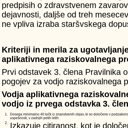
predpisih o zdravstvenem zavarova
dejavnosti, daljše od treh mesece
ne vpliva izraba staršvskega dopust
Kriteriji in merila za ugotavljan
aplikativnega raziskovalnega p
Prvi odstavek 3. člena Pravilnika o 
pogojev za vodjo raziskovalnega p
Vodja aplikativnega raziskovaln
vodjo iz prvega odstavka 3. člen
1.
Dosega minimalno 40 točk iz znanstvenih objav, ki so določene v podzakons
uspešnosti, v zadnjih petih letih.
2.
Izkazuje citiranost, kot je določ