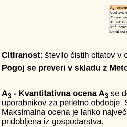
A
- objave
1
Upoštevane
A'' - izjemni
A' - zelo kva
1/2
A
- pomem
Dosežena 
Citiranost
: število čistih citatov v
Pogoj se preveri v skladu z Meto
A
- Kvantitativna ocena A
se do
3
3
uporabnikov za petletno obdobje. S
Maksimalna ocena je lahko največ 5
pridobljena iz gospodarstva.