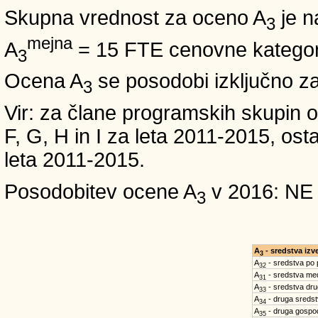
Skupna vrednost za oceno A
je n
3
mejna
A
= 15 FTE cenovne kategori
3
Ocena A
se posodobi izključno z
3
Vir: za člane programskih skup
F, G, H in I za leta 2011-2015, 
leta 2011-2015.
Posodobitev ocene A
v 2016: NE
3
A
- sredstva iz
3
A
- sredstva po
32
A
- sredstva med
31
A
- sredstva dru
33
A
- druga sreds
34
A
- druga gospo
35