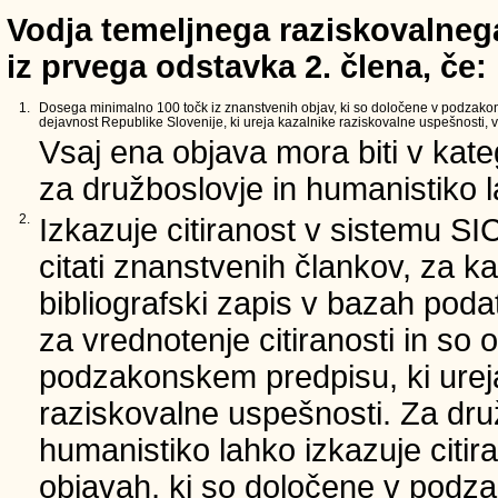
Vodja temeljnega raziskovalnega
iz prvega odstavka 2. člena, če:
1.
Dosega minimalno 100 točk iz znanstvenih objav, ki so določene v podzako
dejavnost Republike Slovenije, ki ureja kazalnike raziskovalne uspešnosti, v 
Vsaj ena objava mora biti v kate
za družboslovje in humanistiko la
2.
Izkazuje citiranost v sistemu SI
citati znanstvenih člankov, za ka
bibliografski zapis v bazah podat
za vrednotenje citiranosti in so 
podzakonskem predpisu, ki urej
raziskovalne uspešnosti. Za dru
humanistiko lahko izkazuje citir
objavah, ki so določene v podz