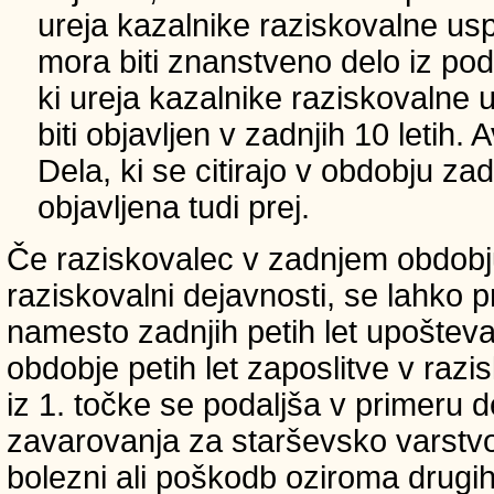
ureja kazalnike raziskovalne usp
mora biti znanstveno delo iz p
ki ureja kazalnike raziskovalne 
biti objavljen v zadnjih 10 letih.
Dela, ki se citirajo v obdobju zad
objavljena tudi prej.
Če raziskovalec v zadnjem obdobju
raziskovalni dejavnosti, se lahko pri
namesto zadnjih petih let upošteva
obdobje petih let zaposlitve v raz
iz 1. točke se podaljša v primeru 
zavarovanja za starševsko varstvo
bolezni ali poškodb oziroma drugih