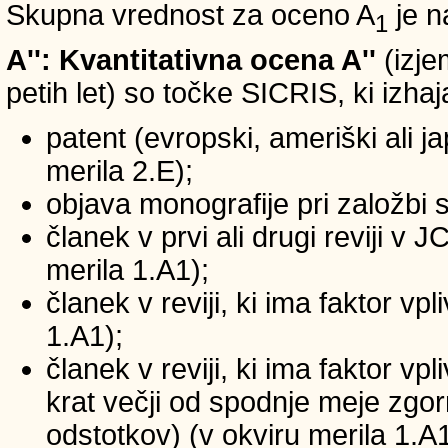
Skupna vrednost za oceno A
je n
1
A'': Kvantitativna ocena A''
(izje
petih let) so točke SICRIS, ki izhaj
patent (evropski, ameriški ali ja
merila 2.E);
objava monografije pri založbi 
članek v prvi ali drugi reviji v
merila 1.A1);
članek v reviji, ki ima faktor v
1.A1);
članek v reviji, ki ima faktor v
krat večji od spodnje meje zgornj
odstotkov) (v okviru merila 1.A1