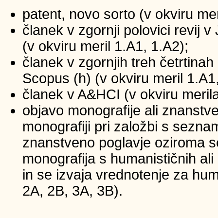
patent, novo sorto (v okviru mer
članek v zgornji polovici revij
(v okviru meril 1.A1, 1.A2);
članek v zgornjih treh četrtinah 
Scopus (h) (v okviru meril 1.A1
članek v A&HCI (v okviru merila
objavo monografije ali znanstv
monografiji pri založbi s sezna
znanstveno poglavje oziroma se
monografija s humanističnih ali
in se izvaja vrednotenje za huma
2A, 2B, 3A, 3B).