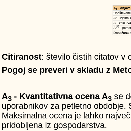
A
- objave
1
Upoštevane
A'' - izjemni
A' - zelo kva
1/2
A
- pomem
Dosežena 
Citiranost
: število čistih citatov 
Pogoj se preveri v skladu z Meto
A
- Kvantitativna ocena A
se do
3
3
uporabnikov za petletno obdobje. S
Maksimalna ocena je lahko največ 5
pridobljena iz gospodarstva.