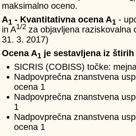
maksimalno oceno.
A
- Kvantitativna ocena A
- up
1
1
1/2
in A
za objavljena raziskovalna d
31. 3. 2017)
Ocena A
je sestavljena iz štirih
1
SICRIS (COBISS) točke: mejna
Nadpovprečna znanstvena uspeš
ocena 1
Nadpovprečna znanstvena uspe
1
Nadpovprečna znanstvena usp
ocena 1