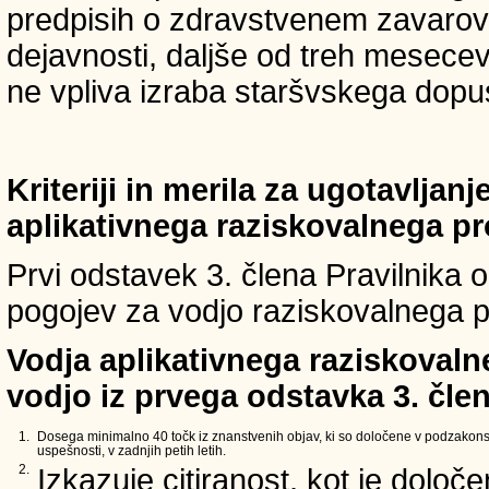
predpisih o zdravstvenem zavarova
dejavnosti, daljše od treh mesece
ne vpliva izraba staršvskega dopust
Kriteriji in merila za ugotavljan
aplikativnega raziskovalnega p
Prvi odstavek 3. člena Pravilnika o 
pogojev za vodjo raziskovalnega p
Vodja aplikativnega raziskovaln
vodjo iz prvega odstavka 3. člen
1.
Dosega minimalno 40 točk iz znanstvenih objav, ki so določene v podzakons
uspešnosti, v zadnjih petih letih.
2.
Izkazuje citiranost, kot je določ