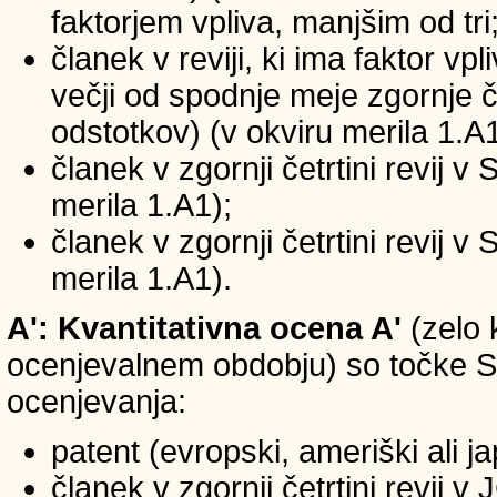
faktorjem vpliva, manjšim od tri
članek v reviji, ki ima faktor vp
večji od spodnje meje zgornje če
odstotkov) (v okviru merila 1.A1
članek v zgornji četrtini revij v
merila 1.A1);
članek v zgornji četrtini revij v
merila 1.A1).
A': Kvantitativna ocena A'
(zelo 
ocenjevalnem obdobju) so točke SIC
ocenjevanja:
patent (evropski, ameriški ali j
članek v zgornji četrtini revij 