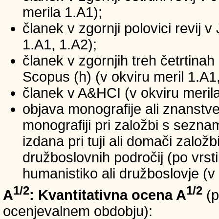
merila 1.A1);
članek v zgornji polovici revij v
1.A1, 1.A2);
članek v zgornjih treh četrtinah 
Scopus (h) (v okviru meril 1.A1,
članek v A&HCI (v okviru merila
objava monografije ali znanstv
monografiji pri založbi s sezn
izdana pri tuji ali domači založb
družboslovnih področij (po vrst
humanistiko ali družboslovje (v 
1/2
1/2
A
: Kvantitativna ocena A
(p
ocenjevalnem obdobju):