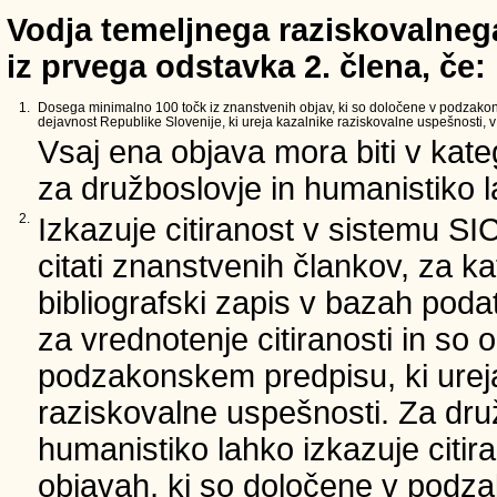
Vodja temeljnega raziskovalnega
iz prvega odstavka 2. člena, če:
1.
Dosega minimalno 100 točk iz znanstvenih objav, ki so določene v podzako
dejavnost Republike Slovenije, ki ureja kazalnike raziskovalne uspešnosti, v 
Vsaj ena objava mora biti v kate
za družboslovje in humanistiko la
2.
Izkazuje citiranost v sistemu SI
citati znanstvenih člankov, za ka
bibliografski zapis v bazah podat
za vrednotenje citiranosti in so 
podzakonskem predpisu, ki urej
raziskovalne uspešnosti. Za dru
humanistiko lahko izkazuje citir
objavah, ki so določene v podz