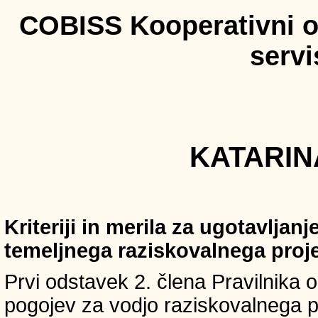
COBISS Kooperativni on
serv
KATARINA
Kriteriji in merila za ugotavljan
temeljnega raziskovalnega proj
Prvi odstavek 2. člena Pravilnika o 
pogojev za vodjo raziskovalnega p