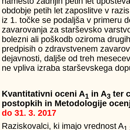
namesto zadnjih petih let upošteva
obdobje petih let zaposlitve v raz
iz 1. točke se podaljša v primeru 
zavarovanja za starševsko varstvo
bolezni ali poškodb oziroma drugih
predpisih o zdravstvenem zavarova
dejavnosti, daljše od treh mesece
ne vpliva izraba starševskega dopu
Kvantitativni oceni A
in A
ter c
1
3
postopkih in Metodologije ocenj
do 31. 3. 2017
Raziskovalci, ki imajo vrednost A
1,