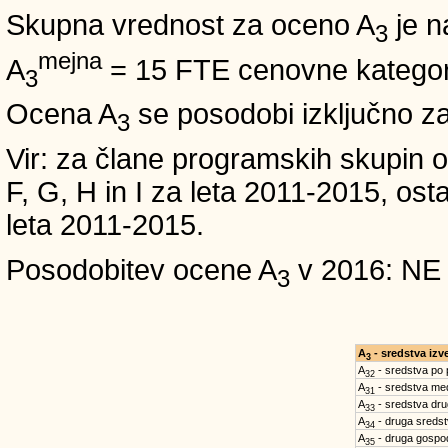
Skupna vrednost za oceno A
je n
3
mejna
A
= 15 FTE cenovne kategori
3
Ocena A
se posodobi izključno z
3
Vir: za člane programskih skup
F, G, H in I za leta 2011-2015, 
leta 2011-2015.
Posodobitev ocene A
v 2016: NE
3
A
- sredstva iz
3
A
- sredstva po
32
A
- sredstva med
31
A
- sredstva dru
33
A
- druga sreds
34
A
- druga gospo
35