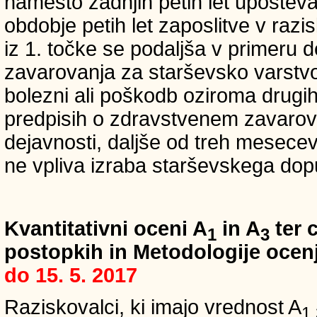
namesto zadnjih petih let upošteva
obdobje petih let zaposlitve v raz
iz 1. točke se podaljša v primeru 
zavarovanja za starševsko varstvo
bolezni ali poškodb oziroma drugih
predpisih o zdravstvenem zavarova
dejavnosti, daljše od treh mesece
ne vpliva izraba starševskega dopu
Kvantitativni oceni A
in A
ter c
1
3
postopkih in Metodologije ocenj
do 15. 5. 2017
Raziskovalci, ki imajo vrednost A
1,