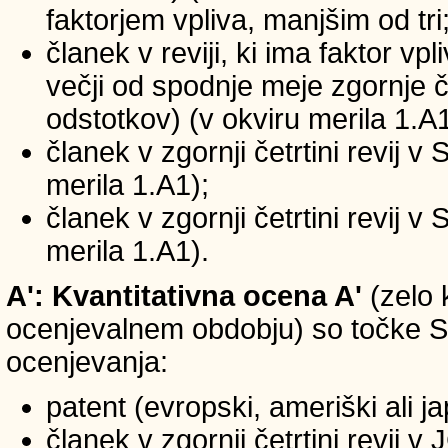
faktorjem vpliva, manjšim od tri
članek v reviji, ki ima faktor vp
večji od spodnje meje zgornje če
odstotkov) (v okviru merila 1.A1
članek v zgornji četrtini revij v
merila 1.A1);
članek v zgornji četrtini revij v
merila 1.A1).
A': Kvantitativna ocena A'
(zelo 
ocenjevalnem obdobju) so točke SIC
ocenjevanja:
patent (evropski, ameriški ali j
članek v zgornji četrtini revij 