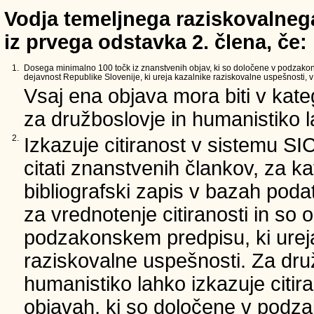
Vodja temeljnega raziskovalnega
iz prvega odstavka 2. člena, če:
1.
Dosega minimalno 100 točk iz znanstvenih objav, ki so določene v podzako
dejavnost Republike Slovenije, ki ureja kazalnike raziskovalne uspešnosti, v 
Vsaj ena objava mora biti v kate
za družboslovje in humanistiko la
2.
Izkazuje citiranost v sistemu SI
citati znanstvenih člankov, za ka
bibliografski zapis v bazah podat
za vrednotenje citiranosti in so 
podzakonskem predpisu, ki urej
raziskovalne uspešnosti. Za dru
humanistiko lahko izkazuje citir
objavah, ki so določene v podz