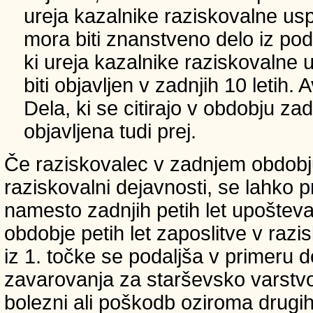
ureja kazalnike raziskovalne usp
mora biti znanstveno delo iz p
ki ureja kazalnike raziskovalne 
biti objavljen v zadnjih 10 letih.
Dela, ki se citirajo v obdobju zad
objavljena tudi prej.
Če raziskovalec v zadnjem obdobju
raziskovalni dejavnosti, se lahko pri
namesto zadnjih petih let upošteva
obdobje petih let zaposlitve v raz
iz 1. točke se podaljša v primeru 
zavarovanja za starševsko varstvo
bolezni ali poškodb oziroma drugih