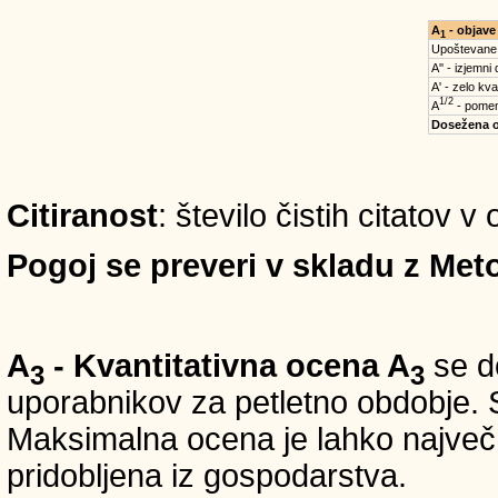
A
- objave
1
Upoštevane
A'' - izjemni
A' - zelo kva
1/2
A
- pomem
Dosežena 
Citiranost
: število čistih citatov 
Pogoj se preveri v skladu z Meto
A
- Kvantitativna ocena A
se do
3
3
uporabnikov za petletno obdobje. S
Maksimalna ocena je lahko največ 5
pridobljena iz gospodarstva.