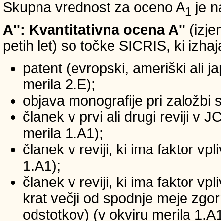
Skupna vrednost za oceno A
je n
1
A'': Kvantitativna ocena A''
(izje
petih let) so točke SICRIS, ki izhaj
patent (evropski, ameriški ali ja
merila 2.E);
objava monografije pri založbi 
članek v prvi ali drugi reviji v
merila 1.A1);
članek v reviji, ki ima faktor v
1.A1);
članek v reviji, ki ima faktor v
krat večji od spodnje meje zgornj
odstotkov) (v okviru merila 1.A1