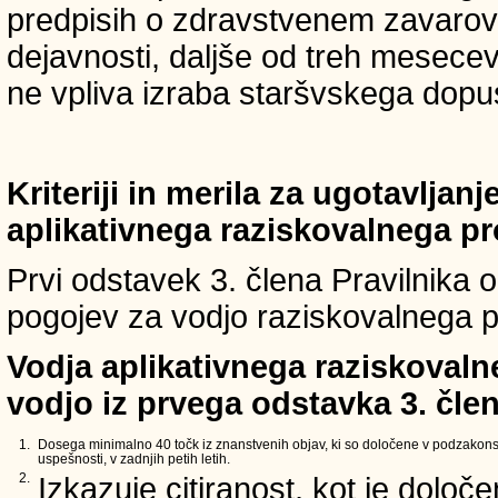
predpisih o zdravstvenem zavarova
dejavnosti, daljše od treh mesece
ne vpliva izraba staršvskega dopust
Kriteriji in merila za ugotavljan
aplikativnega raziskovalnega p
Prvi odstavek 3. člena Pravilnika o 
pogojev za vodjo raziskovalnega p
Vodja aplikativnega raziskovaln
vodjo iz prvega odstavka 3. člen
1.
Dosega minimalno 40 točk iz znanstvenih objav, ki so določene v podzakons
uspešnosti, v zadnjih petih letih.
2.
Izkazuje citiranost, kot je določ