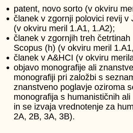
patent, novo sorto (v okviru mer
članek v zgornji polovici revij
(v okviru meril 1.A1, 1.A2);
članek v zgornjih treh četrtinah 
Scopus (h) (v okviru meril 1.A1
članek v A&HCI (v okviru merila
objavo monografije ali znanstv
monografiji pri založbi s sezna
znanstveno poglavje oziroma se
monografija s humanističnih ali
in se izvaja vrednotenje za huma
2A, 2B, 3A, 3B).