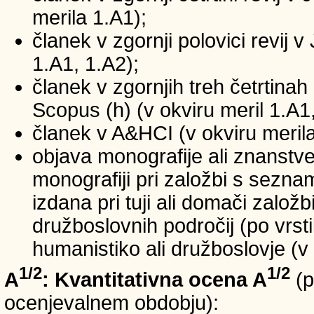
merila 1.A1);
članek v zgornji polovici revij v
1.A1, 1.A2);
članek v zgornjih treh četrtinah 
Scopus (h) (v okviru meril 1.A1,
članek v A&HCI (v okviru merila
objava monografije ali znanstv
monografiji pri založbi s sezn
izdana pri tuji ali domači založb
družboslovnih področij (po vrst
humanistiko ali družboslovje (v 
1/2
1/2
A
: Kvantitativna ocena A
(p
ocenjevalnem obdobju):