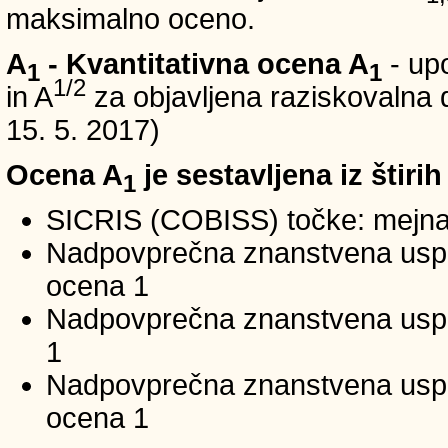
maksimalno oceno.
A
- Kvantitativna ocena A
- up
1
1
1/2
in A
za objavljena raziskovalna d
15. 5. 2017)
Ocena A
je sestavljena iz štirih
1
SICRIS (COBISS) točke: mejna
Nadpovprečna znanstvena uspeš
ocena 1
Nadpovprečna znanstvena uspe
1
Nadpovprečna znanstvena usp
ocena 1