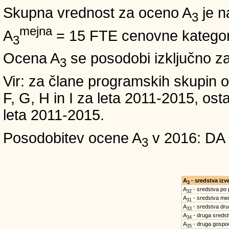
Skupna vrednost za oceno A
je n
3
mejna
A
= 15 FTE cenovne kategori
3
Ocena A
se posodobi izključno z
3
Vir: za člane programskih skup
F, G, H in I za leta 2011-2015, 
leta 2011-2015.
Posodobitev ocene A
v 2016: DA
3
A
- sredstva iz
3
A
- sredstva po
32
A
- sredstva med
31
A
- sredstva dru
33
A
- druga sreds
34
A
- druga gospo
35