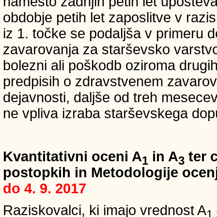
namesto zadnjih petih let upošteva
obdobje petih let zaposlitve v raz
iz 1. točke se podaljša v primeru 
zavarovanja za starševsko varstvo
bolezni ali poškodb oziroma drugih
predpisih o zdravstvenem zavarova
dejavnosti, daljše od treh mesece
ne vpliva izraba starševskega dopu
Kvantitativni oceni A
in A
ter c
1
3
postopkih in Metodologije ocenj
do 4. 9. 2017
Raziskovalci, ki imajo vrednost A
1,