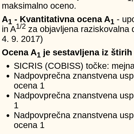
maksimalno oceno.
A
- Kvantitativna ocena A
- up
1
1
1/2
in A
za objavljena raziskovalna d
4. 9. 2017)
Ocena A
je sestavljena iz štirih
1
SICRIS (COBISS) točke: mejna
Nadpovprečna znanstvena uspeš
ocena 1
Nadpovprečna znanstvena uspe
1
Nadpovprečna znanstvena usp
ocena 1