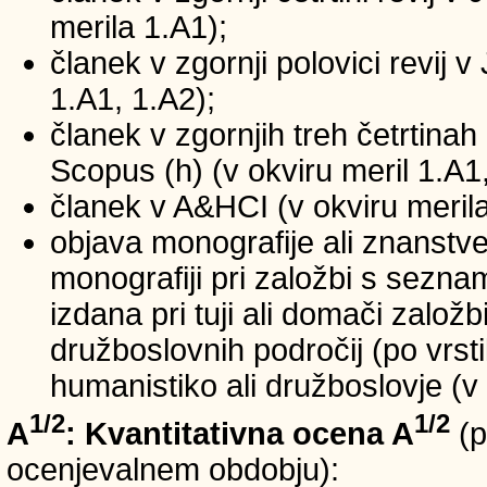
merila 1.A1);
članek v zgornji polovici revij v
1.A1, 1.A2);
članek v zgornjih treh četrtinah 
Scopus (h) (v okviru meril 1.A1,
članek v A&HCI (v okviru merila
objava monografije ali znanstv
monografiji pri založbi s sezn
izdana pri tuji ali domači založb
družboslovnih področij (po vrst
humanistiko ali družboslovje (v 
1/2
1/2
A
: Kvantitativna ocena A
(p
ocenjevalnem obdobju):