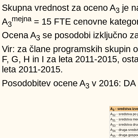
Skupna vrednost za oceno A
je n
3
mejna
A
= 15 FTE cenovne kategori
3
Ocena A
se posodobi izključno z
3
Vir: za člane programskih skup
F, G, H in I za leta 2011-2015, 
leta 2011-2015.
Posodobitev ocene A
v 2016: DA
3
A
- sredstva iz
3
A
- sredstva po
32
A
- sredstva med
31
A
- sredstva dru
33
A
- druga sreds
34
A
- druga gospo
35