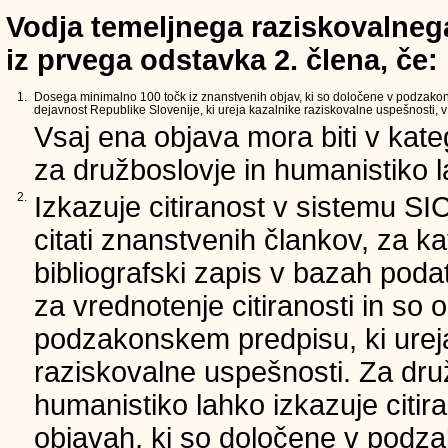
Vodja temeljnega raziskovalnega
iz prvega odstavka 2. člena, če:
1.
Dosega minimalno 100 točk iz znanstvenih objav, ki so določene v podzako
dejavnost Republike Slovenije, ki ureja kazalnike raziskovalne uspešnosti, v 
Vsaj ena objava mora biti v kate
za družboslovje in humanistiko la
2.
Izkazuje citiranost v sistemu SI
citati znanstvenih člankov, za ka
bibliografski zapis v bazah podat
za vrednotenje citiranosti in so 
podzakonskem predpisu, ki urej
raziskovalne uspešnosti. Za dru
humanistiko lahko izkazuje citir
objavah, ki so določene v podz