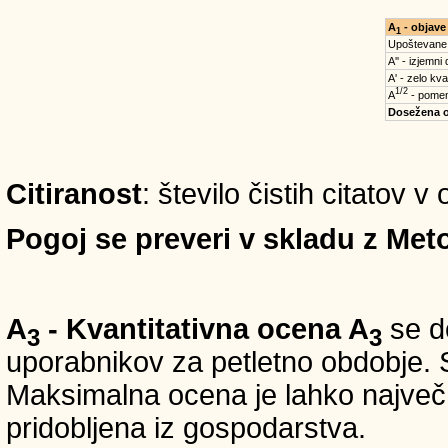
A
- objave
1
Upoštevane
A'' - izjemni
A' - zelo kva
1/2
A
- pomem
Dosežena 
Citiranost
: število čistih citatov v
Pogoj se preveri v skladu z Meto
A
- Kvantitativna ocena A
se do
3
3
uporabnikov za petletno obdobje. S
Maksimalna ocena je lahko največ 5
pridobljena iz gospodarstva.