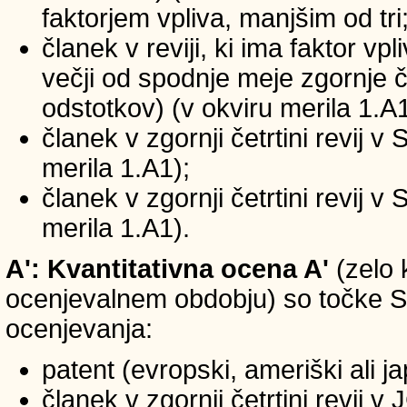
faktorjem vpliva, manjšim od tri
članek v reviji, ki ima faktor vp
večji od spodnje meje zgornje če
odstotkov) (v okviru merila 1.A1
članek v zgornji četrtini revij v
merila 1.A1);
članek v zgornji četrtini revij v
merila 1.A1).
A': Kvantitativna ocena A'
(zelo 
ocenjevalnem obdobju) so točke SIC
ocenjevanja:
patent (evropski, ameriški ali j
članek v zgornji četrtini revij 