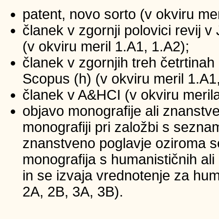
patent, novo sorto (v okviru mer
članek v zgornji polovici revij
(v okviru meril 1.A1, 1.A2);
članek v zgornjih treh četrtinah 
Scopus (h) (v okviru meril 1.A1
članek v A&HCI (v okviru merila
objavo monografije ali znanstv
monografiji pri založbi s sezna
znanstveno poglavje oziroma se
monografija s humanističnih ali
in se izvaja vrednotenje za huma
2A, 2B, 3A, 3B).