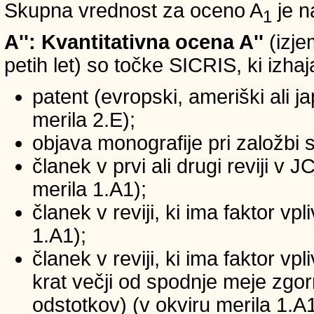
Skupna vrednost za oceno A
je n
1
A'': Kvantitativna ocena A''
(izje
petih let) so točke SICRIS, ki izhaj
patent (evropski, ameriški ali ja
merila 2.E);
objava monografije pri založbi 
članek v prvi ali drugi reviji v
merila 1.A1);
članek v reviji, ki ima faktor v
1.A1);
članek v reviji, ki ima faktor v
krat večji od spodnje meje zgornj
odstotkov) (v okviru merila 1.A1