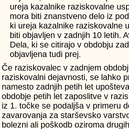
ureja kazalnike raziskovalne usp
mora biti znanstveno delo iz p
ki ureja kazalnike raziskovalne 
biti objavljen v zadnjih 10 letih.
Dela, ki se citirajo v obdobju zad
objavljena tudi prej.
Če raziskovalec v zadnjem obdobju
raziskovalni dejavnosti, se lahko pri
namesto zadnjih petih let upošteva
obdobje petih let zaposlitve v raz
iz 1. točke se podaljša v primeru 
zavarovanja za starševsko varstvo
bolezni ali poškodb oziroma drugih