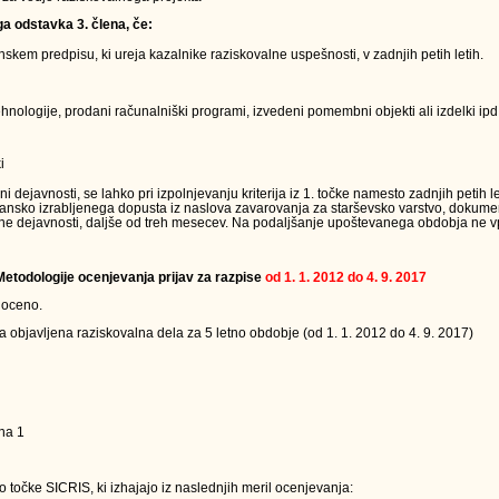
ga odstavka 3. člena, če:
kem predpisu, ki ureja kazalnike raziskovalne uspešnosti, v zadnjih petih letih.
nologije, prodani računalniški programi, izvedeni pomembni objekti ali izdelki ipd.
i
ejavnosti, se lahko pri izpolnjevanju kriterija iz 1. točke namesto zadnjih petih le
jansko izrabljenega dopusta iz naslova zavarovanja za starševsko varstvo, dokumen
ne dejavnosti, daljše od treh mesecev. Na podaljšanje upoštevanega obdobja ne vpl
 Metodologije ocenjevanja prijav za razpise
od 1. 1. 2012 do 4. 9. 2017
 oceno.
a objavljena raziskovalna dela za 5 letno obdobje (od 1. 1. 2012 do 4. 9. 2017)
na 1
 točke SICRIS, ki izhajajo iz naslednjih meril ocenjevanja: