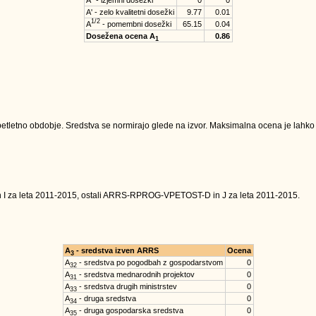
A'' - izjemni dosežki
0
0
A' - zelo kvalitetni dosežki
9.77
0.01
1/2
A
- pomembni dosežki
65.15
0.04
Dosežena ocena A
0.86
1
tletno obdobje. Sredstva se normirajo glede na izvor. Maksimalna ocena je lahko na
n I za leta 2011-2015, ostali ARRS-RPROG-VPETOST-D in J za leta 2011-2015.
A
- sredstva izven ARRS
Ocena
3
A
- sredstva po pogodbah z gospodarstvom
0
32
A
- sredstva mednarodnih projektov
0
31
A
- sredstva drugih ministrstev
0
33
A
- druga sredstva
0
34
A
- druga gospodarska sredstva
0
35