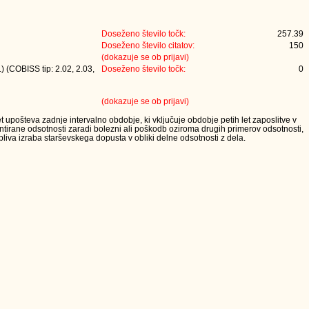
Doseženo število točk:
257.39
Doseženo število citatov:
150
(dokazuje se ob prijavi)
) (COBISS tip: 2.02, 2.03,
Doseženo število točk:
0
(dokazuje se ob prijavi)
t upošteva zadnje intervalno obdobje, ki vključuje obdobje petih let zaposlitve v
tirane odsotnosti zaradi bolezni ali poškodb oziroma drugih primerov odsotnosti,
iva izraba starševskega dopusta v obliki delne odsotnosti z dela.