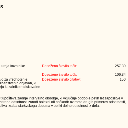
SS
 ureja kazalnike
Doseženo število točk:
257.39
Doseženo število točk:
106.34
jajo za vrednotenje
Doseženo število citatov:
150
 znanstvenih objavah, ki
eja kazalnike raziskovalne
t upošteva zadnje intervalno obdobje, ki vključuje obdobje petih let zaposlitve v
tirane odsotnosti zaradi bolezni ali poškodb oziroma drugih primerov odsotnosti,
iva izraba staršvskega dopusta v obliki delne odsotnosti z dela.