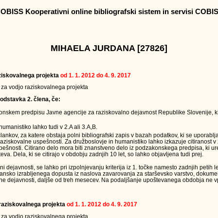
OBISS Kooperativni online bibliografski sistem in servisi COBI
MIHAELA JURDANA [27826]
raziskovalnega projekta
od 1. 1. 2012 do 4. 9. 2017
v za vodjo raziskovalnega projekta
odstavka 2. člena, če:
onskem predpisu Javne agencije za raziskovalno dejavnost Republike Slovenije, ki
humanistiko lahko tudi v 2.A ali 3.A,B.
člankov, za katere obstaja polni bibliografski zapis v bazah podatkov, ki se uporabl
raziskovalne uspešnosti. Za družboslovje in humanistiko lahko izkazuje citiranost v
ešnosti. Citirano delo mora biti znanstveno delo iz podzakonskega predpisa, ki ur
eva. Dela, ki se citirajo v obdobju zadnjih 10 let, so lahko objavljena tudi prej.
ejavnosti, se lahko pri izpolnjevanju kriterija iz 1. točke namesto zadnjih petih le
jansko izrabljenega dopusta iz naslova zavarovanja za starševsko varstvo, dokumen
ne dejavnosti, daljše od treh mesecev. Na podaljšanje upoštevanega obdobja ne vpl
a raziskovalnega projekta
od 1. 1. 2012 do 4. 9. 2017
v za vodjo raziskovalnega projekta