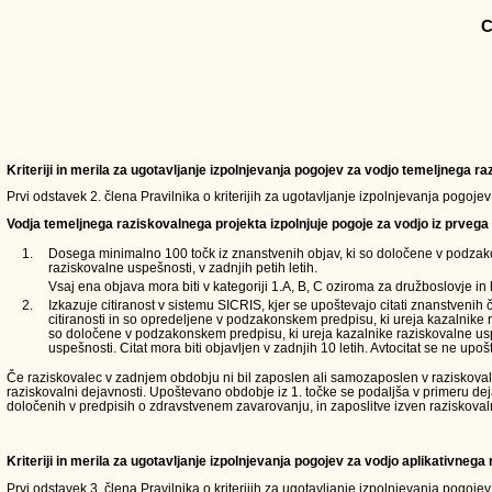
C
Kriteriji in merila za ugotavljanje izpolnjevanja pogojev za vodjo temeljnega 
Prvi odstavek 2. člena Pravilnika o kriterijih za ugotavljanje izpolnjevanja pogoje
Vodja temeljnega raziskovalnega projekta izpolnjuje pogoje za vodjo iz prvega 
1.
Dosega minimalno 100 točk iz znanstvenih objav, ki so določene v podzak
raziskovalne uspešnosti, v zadnjih petih letih.
Vsaj ena objava mora biti v kategoriji 1.A, B, C oziroma za družboslovje in 
2.
Izkazuje citiranost v sistemu SICRIS, kjer se upoštevajo citati znanstvenih 
citiranosti in so opredeljene v podzakonskem predpisu, ki ureja kazalnike 
so določene v podzakonskem predpisu, ki ureja kazalnike raziskovalne usp
uspešnosti. Citat mora biti objavljen v zadnjih 10 letih. Avtocitat se ne upošt
Če raziskovalec v zadnjem obdobju ni bil zaposlen ali samozaposlen v raziskovalni d
raziskovalni dejavnosti. Upoštevano obdobje iz 1. točke se podaljša v primeru de
določenih v predpisih o zdravstvenem zavarovanju, in zaposlitve izven raziskoval
Kriteriji in merila za ugotavljanje izpolnjevanja pogojev za vodjo aplikativneg
Prvi odstavek 3. člena Pravilnika o kriterijih za ugotavljanje izpolnjevanja pogoje