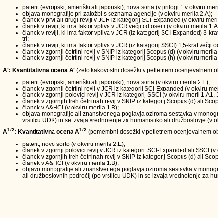
patent (evropski, ameriški ali japonski), nova sorta (v prilogi 1 v okviru meri
objava monografije pri založbi s seznama agencije (v okviru merila 2.A);
članek v prvi ali drugi reviji v JCR iz kategorij SCI-Expanded (v okviru meri
članek v reviji, ki ima faktor vpliva v JCR večji od osem (v okviru merila 1.A
članek v reviji, ki ima faktor vpliva v JCR (iz kategorij SCI-Expanded) 3-kra
tri;
članek v reviji, ki ima faktor vpliva v JCR (iz kategorij SSCI) 1,5-krat večji
članek v zgornji četrtini revij v SNIP iz kategorij Scopus (d) (v okviru merila
članek v zgornji četrtini revij v SNIP iz kategorij Scopus (h) (v okviru merila
A': Kvantitativna ocena A'
(zelo kakovostni dosežki v petletnem ocenjevalnem obd
patent (evropski, ameriški ali japonski), nova sorta (v okviru merila 2.E);
članek v zgornji četrtini revij v JCR iz kategorij SCI-Expanded (v okviru mer
članek v zgornji polovici revij v JCR iz kategorij SSCI (v okviru meril 1.A1, 
članek v zgornjih treh četrtinah revij v SNIP iz kategorij Scopus (d) ali Scop
članek v A&HCI (v okviru merila 1.B);
objava monografije ali znanstvenega poglavja oziroma sestavka v monografi
vrstilcu UDK) in se izvaja vrednotenje za humanistiko ali družboslovje (v ok
1/2
1/2
A
: Kvantitativna ocena A
(pomembni dosežki v petletnem ocenjevalnem ob
patent, novo sorto (v okviru merila 2.E);
članek v zgornji polovici revij v JCR iz kategorij SCI-Expanded ali SSCI (v 
članek v zgornjih treh četrtinah revij v SNIP iz kategorij Scopus (d) ali Scop
članek v A&HCI (v okviru merila 1.B);
objavo monografije ali znanstvenega poglavja oziroma sestavka v monograf
ali družboslovnih področij (po vrstilcu UDK) in se izvaja vrednotenje za hum