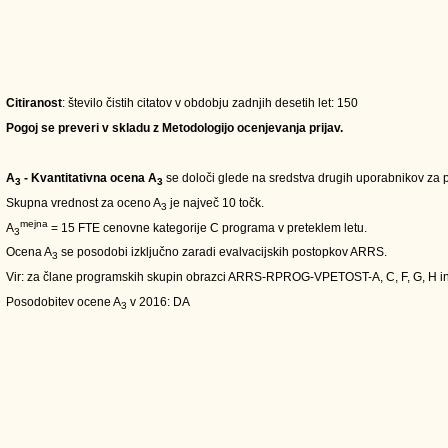
Citiranost
: število čistih citatov v obdobju zadnjih desetih let: 150
Pogoj se preveri v skladu z Metodologijo ocenjevanja prijav.
A
- Kvantitativna ocena A
se določi glede na sredstva drugih uporabnikov za pe
3
3
Skupna vrednost za oceno A
je največ 10 točk.
3
mejna
A
= 15 FTE cenovne kategorije C programa v preteklem letu.
3
Ocena A
se posodobi izključno zaradi evalvacijskih postopkov ARRS.
3
Vir: za člane programskih skupin obrazci ARRS-RPROG-VPETOST-A, C, F, G, H i
Posodobitev ocene A
v 2016: DA
3