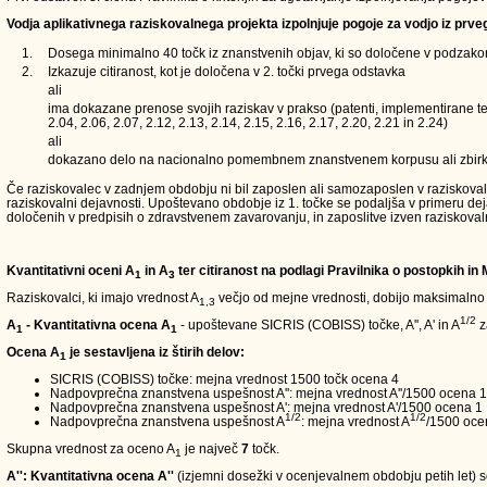
Vodja aplikativnega raziskovalnega projekta izpolnjuje pogoje za vodjo iz prve
1.
Dosega minimalno 40 točk iz znanstvenih objav, ki so določene v podzakons
2.
Izkazuje citiranost, kot je določena v 2. točki prvega odstavka
ali
ima dokazane prenose svojih raziskav v prakso (patenti, implementirane teh
2.04, 2.06, 2.07, 2.12, 2.13, 2.14, 2.15, 2.16, 2.17, 2.20, 2.21 in 2.24)
ali
dokazano delo na nacionalno pomembnem znanstvenem korpusu ali zbirk
Če raziskovalec v zadnjem obdobju ni bil zaposlen ali samozaposlen v raziskovalni d
raziskovalni dejavnosti. Upoštevano obdobje iz 1. točke se podaljša v primeru de
določenih v predpisih o zdravstvenem zavarovanju, in zaposlitve izven raziskoval
Kvantitativni oceni A
in A
ter citiranost na podlagi Pravilnika o postopkih in
1
3
Raziskovalci, ki imajo vrednost A
večjo od mejne vrednosti, dobijo maksimalno
1,3
1/2
A
- Kvantitativna ocena A
- upoštevane SICRIS (COBISS) točke, A'', A' in A
z
1
1
Ocena A
je sestavljena iz štirih delov:
1
SICRIS (COBISS) točke: mejna vrednost 1500 točk ocena 4
Nadpovprečna znanstvena uspešnost A'': mejna vrednost A''/1500 ocena 1
Nadpovprečna znanstvena uspešnost A': mejna vrednost A'/1500 ocena 1
1/2
1/2
Nadpovprečna znanstvena uspešnost A
: mejna vrednost A
/1500 oce
Skupna vrednost za oceno A
je največ
7
točk.
1
A'': Kvantitativna ocena A''
(izjemni dosežki v ocenjevalnem obdobju petih let) so