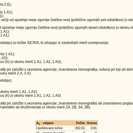
la 2.E);
la 1.A1);
1);
t večji od spodnje meje zgornje četrtine revij (približno zgornjih pet odstotkov) (v o
 od spodnje meje zgornje četrtine revij (približno zgornjih deset odstotkov) (v okviru m
 1.A1);
 1.A1).
obju) so točke SICRIS, ki izhajajo iz naslednjih meril ocenjevanja:
ila 1.A1);
1.A2);
us (h) (v okviru meril 1.A1, 1.A2, 1.A3);
ji pri založbi s seznama agencije; znanstvena monografija, izdana pri tuji ali doma
viru meril 2.A, 3.A).
dobju):
okviru meril 1.A1, 1.A2);
us (h) (v okviru meril 1.A1, 1.A2, 1.A3)
iji pri založbi s seznama agencije; znanstveno monografijo ali znanstveno poglavj
anistiko ali družboslovje (v okviru meril 2A, 2B, 3A, 3B).
A
- objave
Točke
Ocena
1
Upoštevane točke
302.81
0.81