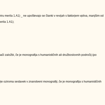
kviru merila 1.A1) _ ne upoštevajo se članki v revijah s faktorjem vpliva, manjšim od
erila 1.A1);
či založbi, če je monografija s humanističnih ali družboslovnih področij (po
e oziroma sestavek v znanstveni monografiji, če je monografija s humanističnih