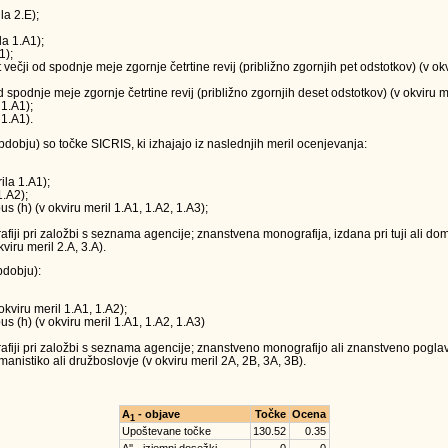
la 2.E);
la 1.A1);
1);
t večji od spodnje meje zgornje četrtine revij (približno zgornjih pet odstotkov) (v o
 od spodnje meje zgornje četrtine revij (približno zgornjih deset odstotkov) (v okviru m
 1.A1);
 1.A1).
obju) so točke SICRIS, ki izhajajo iz naslednjih meril ocenjevanja:
ila 1.A1);
1.A2);
us (h) (v okviru meril 1.A1, 1.A2, 1.A3);
ji pri založbi s seznama agencije; znanstvena monografija, izdana pri tuji ali doma
viru meril 2.A, 3.A).
dobju):
okviru meril 1.A1, 1.A2);
us (h) (v okviru meril 1.A1, 1.A2, 1.A3)
iji pri založbi s seznama agencije; znanstveno monografijo ali znanstveno poglavj
anistiko ali družboslovje (v okviru meril 2A, 2B, 3A, 3B).
A
- objave
Točke
Ocena
1
Upoštevane točke
130.52
0.35