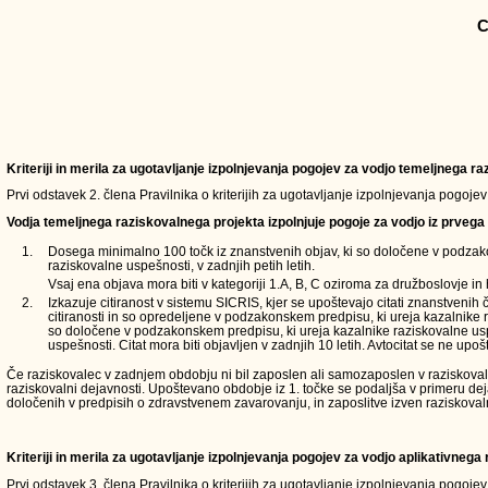
C
Kriteriji in merila za ugotavljanje izpolnjevanja pogojev za vodjo temeljnega 
Prvi odstavek 2. člena Pravilnika o kriterijih za ugotavljanje izpolnjevanja pogoje
Vodja temeljnega raziskovalnega projekta izpolnjuje pogoje za vodjo iz prvega 
1.
Dosega minimalno 100 točk iz znanstvenih objav, ki so določene v podzak
raziskovalne uspešnosti, v zadnjih petih letih.
Vsaj ena objava mora biti v kategoriji 1.A, B, C oziroma za družboslovje in 
2.
Izkazuje citiranost v sistemu SICRIS, kjer se upoštevajo citati znanstvenih 
citiranosti in so opredeljene v podzakonskem predpisu, ki ureja kazalnike 
so določene v podzakonskem predpisu, ki ureja kazalnike raziskovalne usp
uspešnosti. Citat mora biti objavljen v zadnjih 10 letih. Avtocitat se ne upošt
Če raziskovalec v zadnjem obdobju ni bil zaposlen ali samozaposlen v raziskovalni d
raziskovalni dejavnosti. Upoštevano obdobje iz 1. točke se podaljša v primeru de
določenih v predpisih o zdravstvenem zavarovanju, in zaposlitve izven raziskoval
Kriteriji in merila za ugotavljanje izpolnjevanja pogojev za vodjo aplikativneg
Prvi odstavek 3. člena Pravilnika o kriterijih za ugotavljanje izpolnjevanja pogoje