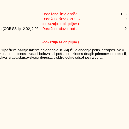
Doseženo število točk:
110.95
Doseženo število citatov:
0
(dokazuje se ob prijavi)
) (COBISS tip: 2.02, 2.03,
Doseženo število točk:
0
(dokazuje se ob prijavi)
t upošteva zadnje intervalno obdobje, ki vključuje obdobje petih let zaposlitve v
tirane odsotnosti zaradi bolezni ali poškodb oziroma drugih primerov odsotnosti,
iva izraba starševskega dopusta v obliki delne odsotnosti z dela.