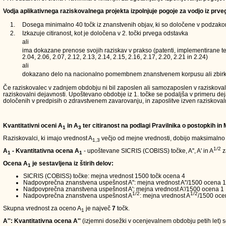
Vodja aplikativnega raziskovalnega projekta izpolnjuje pogoje za vodjo iz prve
1.
Dosega minimalno 40 točk iz znanstvenih objav, ki so določene v podzakons
2.
Izkazuje citiranost, kot je določena v 2. točki prvega odstavka
ali
ima dokazane prenose svojih raziskav v prakso (patenti, implementirane teh
2.04, 2.06, 2.07, 2.12, 2.13, 2.14, 2.15, 2.16, 2.17, 2.20, 2.21 in 2.24)
ali
dokazano delo na nacionalno pomembnem znanstvenem korpusu ali zbirk
Če raziskovalec v zadnjem obdobju ni bil zaposlen ali samozaposlen v raziskovalni d
raziskovalni dejavnosti. Upoštevano obdobje iz 1. točke se podaljša v primeru de
določenih v predpisih o zdravstvenem zavarovanju, in zaposlitve izven raziskoval
Kvantitativni oceni A
in A
ter citiranost na podlagi Pravilnika o postopkih in
1
3
Raziskovalci, ki imajo vrednost A
večjo od mejne vrednosti, dobijo maksimalno
1,3
1/2
A
- Kvantitativna ocena A
- upoštevane SICRIS (COBISS) točke, A'', A' in A
z
1
1
Ocena A
je sestavljena iz štirih delov:
1
SICRIS (COBISS) točke: mejna vrednost 1500 točk ocena 4
Nadpovprečna znanstvena uspešnost A'': mejna vrednost A''/1500 ocena 1
Nadpovprečna znanstvena uspešnost A': mejna vrednost A'/1500 ocena 1
1/2
1/2
Nadpovprečna znanstvena uspešnost A
: mejna vrednost A
/1500 oce
Skupna vrednost za oceno A
je največ
7
točk.
1
A'': Kvantitativna ocena A''
(izjemni dosežki v ocenjevalnem obdobju petih let) so