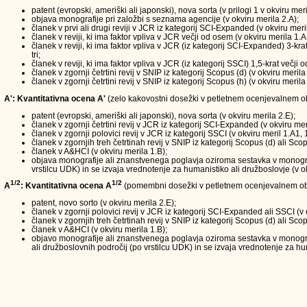
patent (evropski, ameriški ali japonski), nova sorta (v prilogi 1 v okviru meri
objava monografije pri založbi s seznama agencije (v okviru merila 2.A);
članek v prvi ali drugi reviji v JCR iz kategorij SCI-Expanded (v okviru meri
članek v reviji, ki ima faktor vpliva v JCR večji od osem (v okviru merila 1.A
članek v reviji, ki ima faktor vpliva v JCR (iz kategorij SCI-Expanded) 3-kra
tri;
članek v reviji, ki ima faktor vpliva v JCR (iz kategorij SSCI) 1,5-krat večji
članek v zgornji četrtini revij v SNIP iz kategorij Scopus (d) (v okviru merila
članek v zgornji četrtini revij v SNIP iz kategorij Scopus (h) (v okviru merila
A': Kvantitativna ocena A'
(zelo kakovostni dosežki v petletnem ocenjevalnem obd
patent (evropski, ameriški ali japonski), nova sorta (v okviru merila 2.E);
članek v zgornji četrtini revij v JCR iz kategorij SCI-Expanded (v okviru mer
članek v zgornji polovici revij v JCR iz kategorij SSCI (v okviru meril 1.A1, 
članek v zgornjih treh četrtinah revij v SNIP iz kategorij Scopus (d) ali Scop
članek v A&HCI (v okviru merila 1.B);
objava monografije ali znanstvenega poglavja oziroma sestavka v monografi
vrstilcu UDK) in se izvaja vrednotenje za humanistiko ali družboslovje (v ok
1/2
1/2
A
: Kvantitativna ocena A
(pomembni dosežki v petletnem ocenjevalnem ob
patent, novo sorto (v okviru merila 2.E);
članek v zgornji polovici revij v JCR iz kategorij SCI-Expanded ali SSCI (v 
članek v zgornjih treh četrtinah revij v SNIP iz kategorij Scopus (d) ali Scop
članek v A&HCI (v okviru merila 1.B);
objavo monografije ali znanstvenega poglavja oziroma sestavka v monograf
ali družboslovnih področij (po vrstilcu UDK) in se izvaja vrednotenje za hum