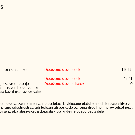
SS
 ureja kazalnike
Doseženo število točk:
110.95
Doseženo število točk:
45.11
jajo za vrednotenje
Doseženo število citatov:
0
 znanstvenih objavah, ki
eja kazalnike raziskovalne
t upošteva zadnje intervalno obdobje, ki vključuje obdobje petih let zaposlitve v
tirane odsotnosti zaradi bolezni ali poškodb oziroma drugih primerov odsotnosti,
iva izraba staršvskega dopusta v obliki delne odsotnosti z dela.