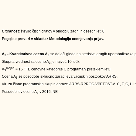
Citiranost
: število čistih citatov v obdobju zadnjih desetih let: 0
Pogoj se preveri v skladu z Metodologijo ocenjevanja prijav.
A
- Kvantitativna ocena A
se določi glede na sredstva drugih uporabnikov za pe
3
3
Skupna vrednost za oceno A
je največ 10 točk.
3
mejna
A
= 15 FTE cenovne kategorije C programa v preteklem letu.
3
Ocena A
se posodobi izključno zaradi evalvacijskih postopkov ARRS.
3
Vir: za člane programskih skupin obrazci ARRS-RPROG-VPETOST-A, C, F, G, H i
Posodobitev ocene A
v 2016: NE
3