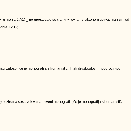
kviru merila 1.A1) _ ne upoštevajo se članki v revijah s faktorjem vpliva, manjšim od
erila 1.A1);
či založbi, če je monografija s humanističnih ali družboslovnih področij (po
e oziroma sestavek v znanstveni monografiji, če je monografija s humanističnih