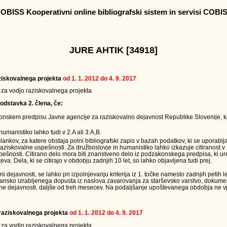
OBISS Kooperativni online bibliografski sistem in servisi COBI
JURE AHTIK [34918]
raziskovalnega projekta
od 1. 1. 2012 do 4. 9. 2017
v za vodjo raziskovalnega projekta
odstavka 2. člena, če:
onskem predpisu Javne agencije za raziskovalno dejavnost Republike Slovenije, ki
humanistiko lahko tudi v 2.A ali 3.A,B.
člankov, za katere obstaja polni bibliografski zapis v bazah podatkov, ki se uporabl
raziskovalne uspešnosti. Za družboslovje in humanistiko lahko izkazuje citiranost v
ešnosti. Citirano delo mora biti znanstveno delo iz podzakonskega predpisa, ki ur
eva. Dela, ki se citirajo v obdobju zadnjih 10 let, so lahko objavljena tudi prej.
ejavnosti, se lahko pri izpolnjevanju kriterija iz 1. točke namesto zadnjih petih le
jansko izrabljenega dopusta iz naslova zavarovanja za starševsko varstvo, dokumen
ne dejavnosti, daljše od treh mesecev. Na podaljšanje upoštevanega obdobja ne vpl
a raziskovalnega projekta
od 1. 1. 2012 do 4. 9. 2017
v za vodjo raziskovalnega projekta