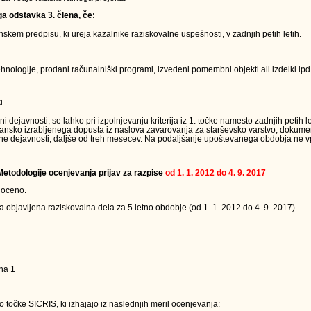
ga odstavka 3. člena, če:
kem predpisu, ki ureja kazalnike raziskovalne uspešnosti, v zadnjih petih letih.
nologije, prodani računalniški programi, izvedeni pomembni objekti ali izdelki ipd.
i
ejavnosti, se lahko pri izpolnjevanju kriterija iz 1. točke namesto zadnjih petih le
jansko izrabljenega dopusta iz naslova zavarovanja za starševsko varstvo, dokumen
ne dejavnosti, daljše od treh mesecev. Na podaljšanje upoštevanega obdobja ne vpl
 Metodologije ocenjevanja prijav za razpise
od 1. 1. 2012 do 4. 9. 2017
 oceno.
a objavljena raziskovalna dela za 5 letno obdobje (od 1. 1. 2012 do 4. 9. 2017)
na 1
 točke SICRIS, ki izhajajo iz naslednjih meril ocenjevanja: