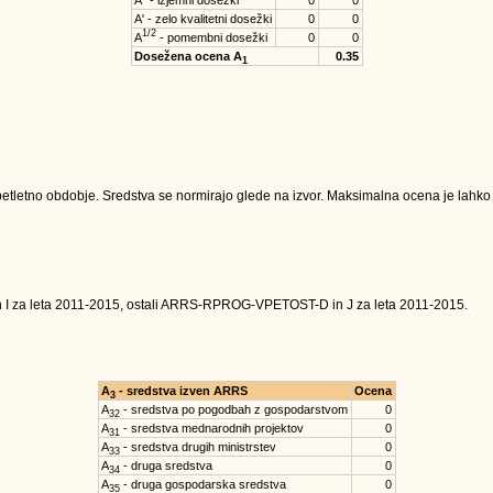
A'' - izjemni dosežki
0
0
A' - zelo kvalitetni dosežki
0
0
1/2
A
- pomembni dosežki
0
0
Dosežena ocena A
0.35
1
tletno obdobje. Sredstva se normirajo glede na izvor. Maksimalna ocena je lahko na
n I za leta 2011-2015, ostali ARRS-RPROG-VPETOST-D in J za leta 2011-2015.
A
- sredstva izven ARRS
Ocena
3
A
- sredstva po pogodbah z gospodarstvom
0
32
A
- sredstva mednarodnih projektov
0
31
A
- sredstva drugih ministrstev
0
33
A
- druga sredstva
0
34
A
- druga gospodarska sredstva
0
35