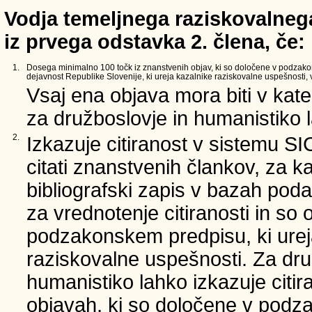
Vodja temeljnega raziskovalnega
iz prvega odstavka 2. člena, če:
1.
Dosega minimalno 100 točk iz znanstvenih objav, ki so določene v podzak
dejavnost Republike Slovenije, ki ureja kazalnike raziskovalne uspešnosti, v 
Vsaj ena objava mora biti v kate
za družboslovje in humanistiko la
2.
Izkazuje citiranost v sistemu SI
citati znanstvenih člankov, za ka
bibliografski zapis v bazah poda
za vrednotenje citiranosti in so 
podzakonskem predpisu, ki urej
raziskovalne uspešnosti. Za dru
humanistiko lahko izkazuje citi
objavah, ki so določene v podz