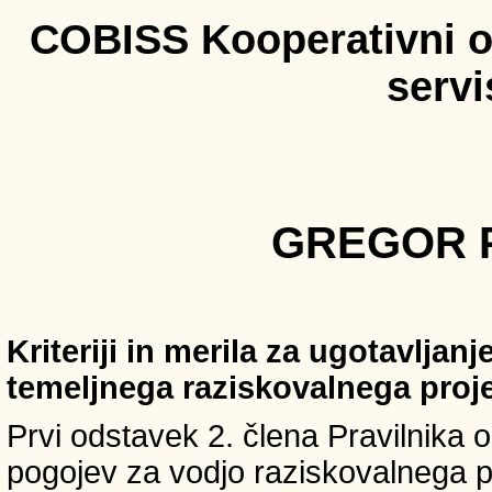
COBISS Kooperativni on
serv
GREGOR P
Kriteriji in merila za ugotavljan
temeljnega raziskovalnega proj
Prvi odstavek 2. člena Pravilnika o 
pogojev za vodjo raziskovalnega p