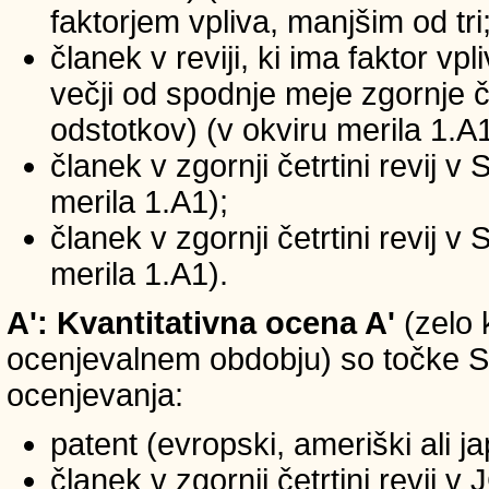
faktorjem vpliva, manjšim od tri
članek v reviji, ki ima faktor vp
večji od spodnje meje zgornje če
odstotkov) (v okviru merila 1.A1
članek v zgornji četrtini revij v
merila 1.A1);
članek v zgornji četrtini revij v
merila 1.A1).
A': Kvantitativna ocena A'
(zelo 
ocenjevalnem obdobju) so točke SIC
ocenjevanja:
patent (evropski, ameriški ali j
članek v zgornji četrtini revij 