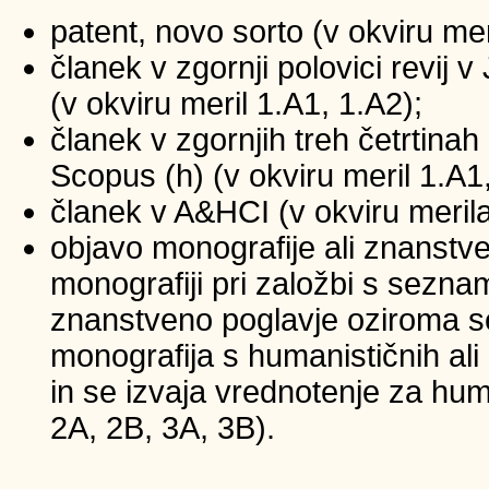
patent, novo sorto (v okviru mer
članek v zgornji polovici revij
(v okviru meril 1.A1, 1.A2);
članek v zgornjih treh četrtinah 
Scopus (h) (v okviru meril 1.A1
članek v A&HCI (v okviru merila
objavo monografije ali znanstv
monografiji pri založbi s sezna
znanstveno poglavje oziroma se
monografija s humanističnih ali
in se izvaja vrednotenje za huma
2A, 2B, 3A, 3B).