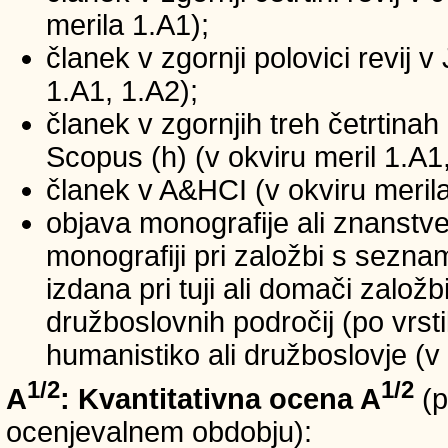
merila 1.A1);
članek v zgornji polovici revij v
1.A1, 1.A2);
članek v zgornjih treh četrtinah 
Scopus (h) (v okviru meril 1.A1,
članek v A&HCI (v okviru merila
objava monografije ali znanstv
monografiji pri založbi s sezn
izdana pri tuji ali domači založb
družboslovnih področij (po vrst
humanistiko ali družboslovje (v 
1/2
1/2
A
: Kvantitativna ocena A
(p
ocenjevalnem obdobju):