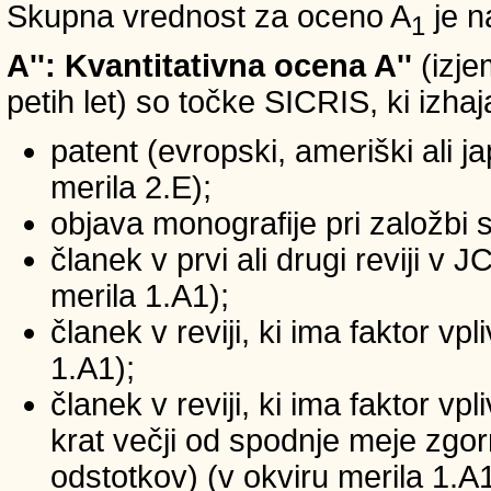
Skupna vrednost za oceno A
je n
1
A'': Kvantitativna ocena A''
(izje
petih let) so točke SICRIS, ki izhaj
patent (evropski, ameriški ali ja
merila 2.E);
objava monografije pri založbi 
članek v prvi ali drugi reviji v
merila 1.A1);
članek v reviji, ki ima faktor v
1.A1);
članek v reviji, ki ima faktor v
krat večji od spodnje meje zgornj
odstotkov) (v okviru merila 1.A1