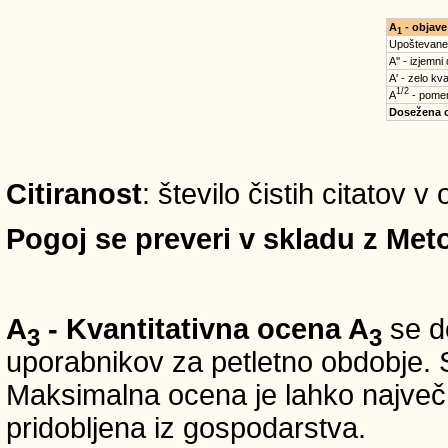
A
- objave
1
Upoštevane
A'' - izjemni
A' - zelo kva
1/2
A
- pomem
Dosežena 
Citiranost
: število čistih citatov 
Pogoj se preveri v skladu z Meto
A
- Kvantitativna ocena A
se do
3
3
uporabnikov za petletno obdobje. S
Maksimalna ocena je lahko največ 5
pridobljena iz gospodarstva.