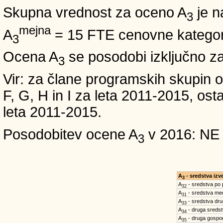
Skupna vrednost za oceno A
je n
3
mejna
A
= 15 FTE cenovne kategori
3
Ocena A
se posodobi izključno z
3
Vir: za člane programskih skup
F, G, H in I za leta 2011-2015, 
leta 2011-2015.
Posodobitev ocene A
v 2016: NE
3
A
- sredstva iz
3
A
- sredstva po
32
A
- sredstva med
31
A
- sredstva dru
33
A
- druga sreds
34
A
- druga gospo
35