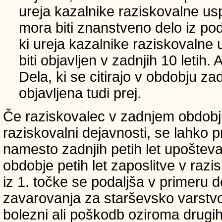
ureja kazalnike raziskovalne usp
mora biti znanstveno delo iz p
ki ureja kazalnike raziskovalne 
biti objavljen v zadnjih 10 letih.
Dela, ki se citirajo v obdobju zad
objavljena tudi prej.
Če raziskovalec v zadnjem obdobju
raziskovalni dejavnosti, se lahko pri
namesto zadnjih petih let upošteva
obdobje petih let zaposlitve v raz
iz 1. točke se podaljša v primeru 
zavarovanja za starševsko varstvo
bolezni ali poškodb oziroma drugih