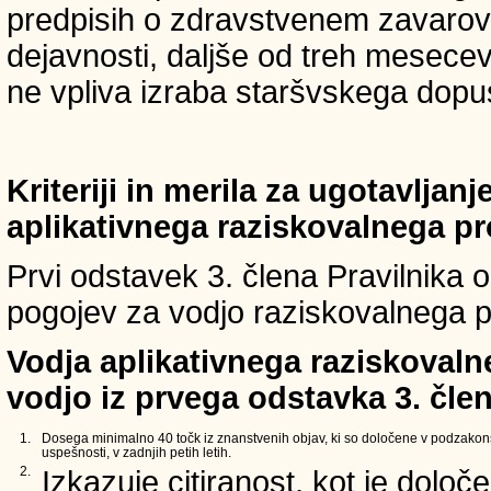
predpisih o zdravstvenem zavarova
dejavnosti, daljše od treh mesece
ne vpliva izraba staršvskega dopust
Kriteriji in merila za ugotavljan
aplikativnega raziskovalnega p
Prvi odstavek 3. člena Pravilnika o 
pogojev za vodjo raziskovalnega p
Vodja aplikativnega raziskovaln
vodjo iz prvega odstavka 3. člen
1.
Dosega minimalno 40 točk iz znanstvenih objav, ki so določene v podzakons
uspešnosti, v zadnjih petih letih.
2.
Izkazuje citiranost, kot je določ