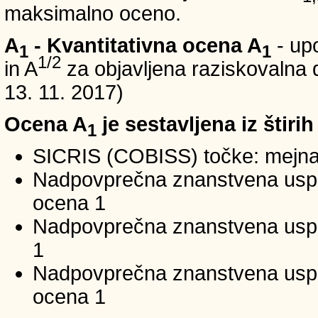
maksimalno oceno.
A
- Kvantitativna ocena A
- up
1
1
1/2
in A
za objavljena raziskovalna d
13. 11. 2017)
Ocena A
je sestavljena iz štirih
1
SICRIS (COBISS) točke: mejna
Nadpovprečna znanstvena uspeš
ocena 1
Nadpovprečna znanstvena uspe
1
Nadpovprečna znanstvena usp
ocena 1