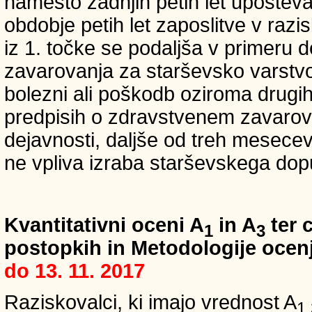
namesto zadnjih petih let upošteva
obdobje petih let zaposlitve v raz
iz 1. točke se podaljša v primeru 
zavarovanja za starševsko varstvo
bolezni ali poškodb oziroma drugih
predpisih o zdravstvenem zavarova
dejavnosti, daljše od treh mesece
ne vpliva izraba starševskega dopu
Kvantitativni oceni A
in A
ter c
1
3
postopkih in Metodologije ocenj
do 13. 11. 2017
Raziskovalci, ki imajo vrednost A
1,