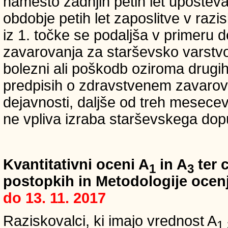
namesto zadnjih petih let upošteva
obdobje petih let zaposlitve v raz
iz 1. točke se podaljša v primeru 
zavarovanja za starševsko varstvo
bolezni ali poškodb oziroma drugih
predpisih o zdravstvenem zavarova
dejavnosti, daljše od treh mesece
ne vpliva izraba starševskega dopu
Kvantitativni oceni A
in A
ter c
1
3
postopkih in Metodologije ocenj
do 13. 11. 2017
Raziskovalci, ki imajo vrednost A
1,