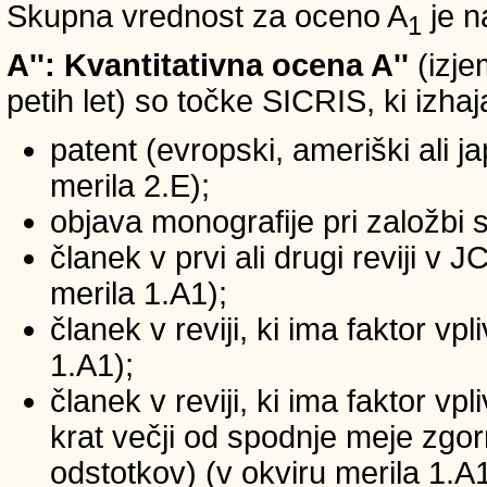
Skupna vrednost za oceno A
je n
1
A'': Kvantitativna ocena A''
(izje
petih let) so točke SICRIS, ki izhaj
patent (evropski, ameriški ali ja
merila 2.E);
objava monografije pri založbi 
članek v prvi ali drugi reviji v
merila 1.A1);
članek v reviji, ki ima faktor v
1.A1);
članek v reviji, ki ima faktor v
krat večji od spodnje meje zgornj
odstotkov) (v okviru merila 1.A1