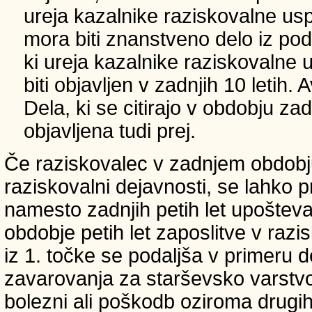
ureja kazalnike raziskovalne usp
mora biti znanstveno delo iz p
ki ureja kazalnike raziskovalne 
biti objavljen v zadnjih 10 letih.
Dela, ki se citirajo v obdobju zad
objavljena tudi prej.
Če raziskovalec v zadnjem obdobju
raziskovalni dejavnosti, se lahko pri
namesto zadnjih petih let upošteva
obdobje petih let zaposlitve v raz
iz 1. točke se podaljša v primeru 
zavarovanja za starševsko varstvo
bolezni ali poškodb oziroma drugih