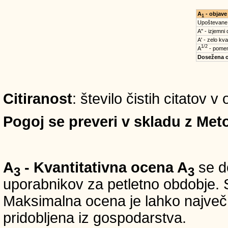
A
- objave
1
Upoštevane
A'' - izjemni
A' - zelo kva
1/2
A
- pomem
Dosežena 
Citiranost
: število čistih citatov 
Pogoj se preveri v skladu z Meto
A
- Kvantitativna ocena A
se do
3
3
uporabnikov za petletno obdobje. S
Maksimalna ocena je lahko največ 5
pridobljena iz gospodarstva.