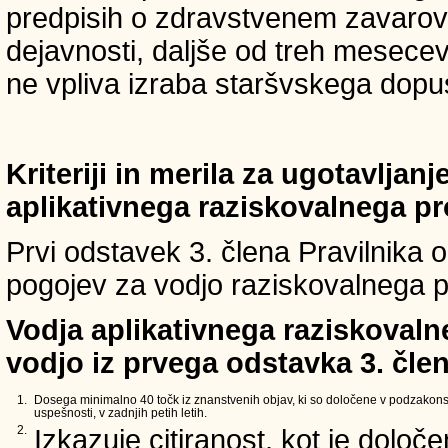
predpisih o zdravstvenem zavarova
dejavnosti, daljše od treh mesece
ne vpliva izraba staršvskega dopust
Kriteriji in merila za ugotavljan
aplikativnega raziskovalnega p
Prvi odstavek 3. člena Pravilnika o 
pogojev za vodjo raziskovalnega p
Vodja aplikativnega raziskovaln
vodjo iz prvega odstavka 3. člen
1.
Dosega minimalno 40 točk iz znanstvenih objav, ki so določene v podzakons
uspešnosti, v zadnjih petih letih.
2.
Izkazuje citiranost, kot je določ