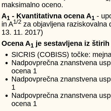
maksimalno oceno.
A
- Kvantitativna ocena A
- up
1
1
1/2
in A
za objavljena raziskovalna d
13. 11. 2017)
Ocena A
je sestavljena iz štirih
1
SICRIS (COBISS) točke: mejna
Nadpovprečna znanstvena uspeš
ocena 1
Nadpovprečna znanstvena uspe
1
Nadpovprečna znanstvena usp
ocena 1