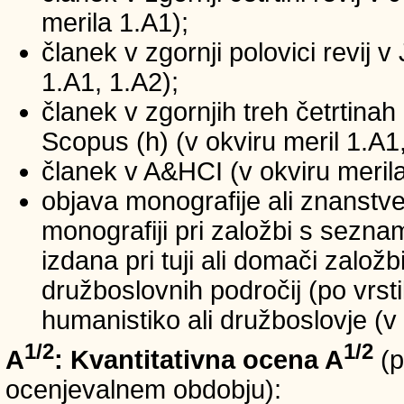
merila 1.A1);
članek v zgornji polovici revij v
1.A1, 1.A2);
članek v zgornjih treh četrtinah 
Scopus (h) (v okviru meril 1.A1,
članek v A&HCI (v okviru merila
objava monografije ali znanstv
monografiji pri založbi s sezn
izdana pri tuji ali domači založb
družboslovnih področij (po vrst
humanistiko ali družboslovje (v 
1/2
1/2
A
: Kvantitativna ocena A
(p
ocenjevalnem obdobju):