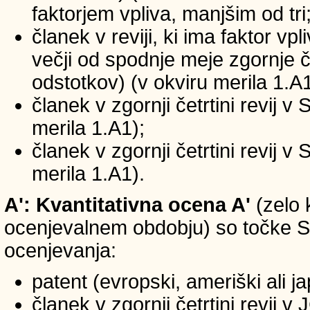
faktorjem vpliva, manjšim od tri
članek v reviji, ki ima faktor vp
večji od spodnje meje zgornje če
odstotkov) (v okviru merila 1.A1
članek v zgornji četrtini revij v
merila 1.A1);
članek v zgornji četrtini revij v
merila 1.A1).
A': Kvantitativna ocena A'
(zelo 
ocenjevalnem obdobju) so točke SIC
ocenjevanja:
patent (evropski, ameriški ali j
članek v zgornji četrtini revij 