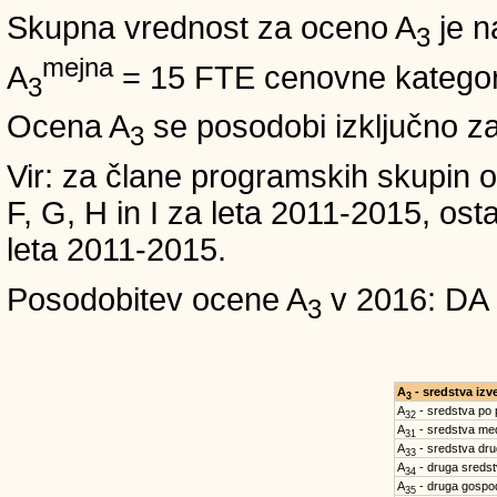
Skupna vrednost za oceno A
je n
3
mejna
A
= 15 FTE cenovne kategori
3
Ocena A
se posodobi izključno z
3
Vir: za člane programskih skup
F, G, H in I za leta 2011-2015, 
leta 2011-2015.
Posodobitev ocene A
v 2016: DA
3
A
- sredstva iz
3
A
- sredstva po
32
A
- sredstva med
31
A
- sredstva dru
33
A
- druga sreds
34
A
- druga gospo
35