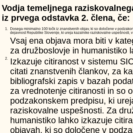
Vodja temeljnega raziskovalnega
iz prvega odstavka 2. člena, če:
1.
Dosega minimalno 100 točk iz znanstvenih objav, ki so določene v podzako
dejavnost Republike Slovenije, ki ureja kazalnike raziskovalne uspešnosti, v 
Vsaj ena objava mora biti v kate
za družboslovje in humanistiko la
2.
Izkazuje citiranost v sistemu SI
citati znanstvenih člankov, za ka
bibliografski zapis v bazah podat
za vrednotenje citiranosti in so 
podzakonskem predpisu, ki urej
raziskovalne uspešnosti. Za dru
humanistiko lahko izkazuje citir
objavah, ki so določene v podz