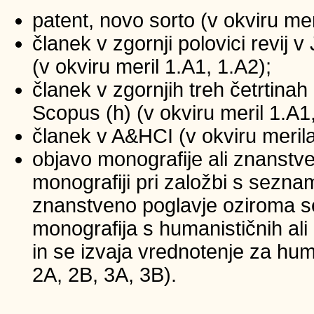
patent, novo sorto (v okviru mer
članek v zgornji polovici revij
(v okviru meril 1.A1, 1.A2);
članek v zgornjih treh četrtinah 
Scopus (h) (v okviru meril 1.A1
članek v A&HCI (v okviru merila
objavo monografije ali znanstv
monografiji pri založbi s sezna
znanstveno poglavje oziroma se
monografija s humanističnih ali
in se izvaja vrednotenje za huma
2A, 2B, 3A, 3B).