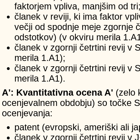
faktorjem vpliva, manjšim od tri
članek v reviji, ki ima faktor vp
večji od spodnje meje zgornje če
odstotkov) (v okviru merila 1.A1
članek v zgornji četrtini revij v
merila 1.A1);
članek v zgornji četrtini revij v
merila 1.A1).
A': Kvantitativna ocena A'
(zelo 
ocenjevalnem obdobju) so točke SIC
ocenjevanja:
patent (evropski, ameriški ali j
članek v zgornji četrtini revij 