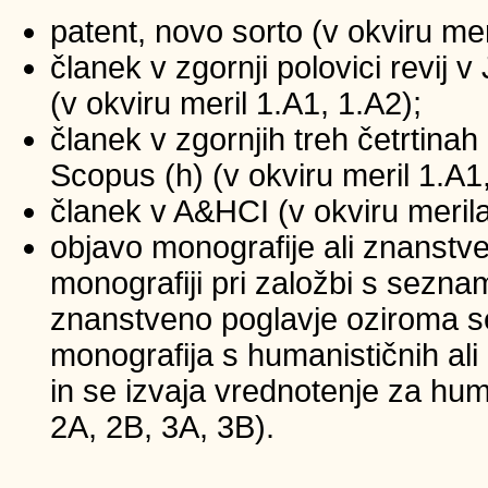
patent, novo sorto (v okviru mer
članek v zgornji polovici revij
(v okviru meril 1.A1, 1.A2);
članek v zgornjih treh četrtinah 
Scopus (h) (v okviru meril 1.A1
članek v A&HCI (v okviru merila
objavo monografije ali znanstv
monografiji pri založbi s sezna
znanstveno poglavje oziroma se
monografija s humanističnih ali
in se izvaja vrednotenje za huma
2A, 2B, 3A, 3B).