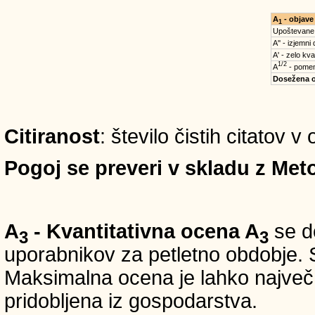
A
- objave
1
Upoštevane
A'' - izjemni
A' - zelo kva
1/2
A
- pomem
Dosežena 
Citiranost
: število čistih citatov 
Pogoj se preveri v skladu z Meto
A
- Kvantitativna ocena A
se do
3
3
uporabnikov za petletno obdobje. S
Maksimalna ocena je lahko največ 5
pridobljena iz gospodarstva.