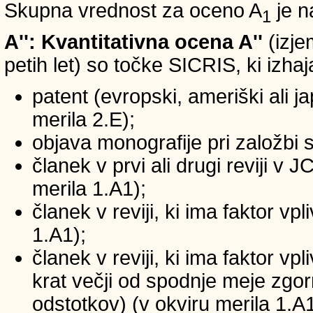
Skupna vrednost za oceno A
je n
1
A'': Kvantitativna ocena A''
(izje
petih let) so točke SICRIS, ki izhaj
patent (evropski, ameriški ali ja
merila 2.E);
objava monografije pri založbi 
članek v prvi ali drugi reviji v
merila 1.A1);
članek v reviji, ki ima faktor v
1.A1);
članek v reviji, ki ima faktor v
krat večji od spodnje meje zgornj
odstotkov) (v okviru merila 1.A1