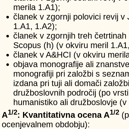
merila 1.A1);
članek v zgornji polovici revij v
1.A1, 1.A2);
članek v zgornjih treh četrtinah 
Scopus (h) (v okviru meril 1.A1,
članek v A&HCI (v okviru merila
objava monografije ali znanstv
monografiji pri založbi s sezn
izdana pri tuji ali domači založb
družboslovnih področij (po vrst
humanistiko ali družboslovje (v 
1/2
1/2
A
: Kvantitativna ocena A
(p
ocenjevalnem obdobju):