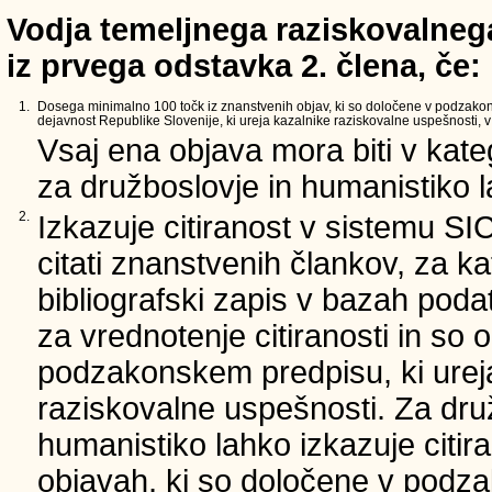
Vodja temeljnega raziskovalnega
iz prvega odstavka 2. člena, če:
1.
Dosega minimalno 100 točk iz znanstvenih objav, ki so določene v podzako
dejavnost Republike Slovenije, ki ureja kazalnike raziskovalne uspešnosti, v 
Vsaj ena objava mora biti v kate
za družboslovje in humanistiko la
2.
Izkazuje citiranost v sistemu SI
citati znanstvenih člankov, za ka
bibliografski zapis v bazah podat
za vrednotenje citiranosti in so 
podzakonskem predpisu, ki urej
raziskovalne uspešnosti. Za dru
humanistiko lahko izkazuje citir
objavah, ki so določene v podz