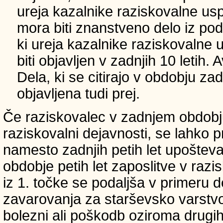
ureja kazalnike raziskovalne usp
mora biti znanstveno delo iz p
ki ureja kazalnike raziskovalne 
biti objavljen v zadnjih 10 letih.
Dela, ki se citirajo v obdobju zad
objavljena tudi prej.
Če raziskovalec v zadnjem obdobju
raziskovalni dejavnosti, se lahko pri
namesto zadnjih petih let upošteva
obdobje petih let zaposlitve v raz
iz 1. točke se podaljša v primeru 
zavarovanja za starševsko varstvo
bolezni ali poškodb oziroma drugih