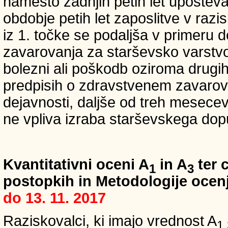
namesto zadnjih petih let upošteva
obdobje petih let zaposlitve v raz
iz 1. točke se podaljša v primeru 
zavarovanja za starševsko varstvo
bolezni ali poškodb oziroma drugih
predpisih o zdravstvenem zavarova
dejavnosti, daljše od treh mesece
ne vpliva izraba starševskega dopu
Kvantitativni oceni A
in A
ter c
1
3
postopkih in Metodologije ocenj
do 13. 11. 2017
Raziskovalci, ki imajo vrednost A
1,