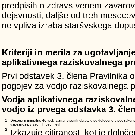
predpisih o zdravstvenem zavarova
dejavnosti, daljše od treh mesece
ne vpliva izraba staršvskega dopust
Kriteriji in merila za ugotavljan
aplikativnega raziskovalnega p
Prvi odstavek 3. člena Pravilnika o 
pogojev za vodjo raziskovalnega p
Vodja aplikativnega raziskovaln
vodjo iz prvega odstavka 3. člen
1.
Dosega minimalno 40 točk iz znanstvenih objav, ki so določene v podzakons
uspešnosti, v zadnjih petih letih.
2.
Izkazuje citiranost, kot je določ