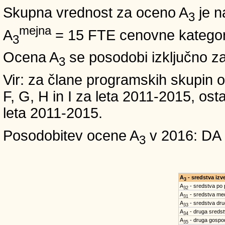
Skupna vrednost za oceno A
je n
3
mejna
A
= 15 FTE cenovne kategori
3
Ocena A
se posodobi izključno z
3
Vir: za člane programskih skup
F, G, H in I za leta 2011-2015, 
leta 2011-2015.
Posodobitev ocene A
v 2016: DA
3
A
- sredstva iz
3
A
- sredstva po
32
A
- sredstva med
31
A
- sredstva dru
33
A
- druga sreds
34
A
- druga gospo
35