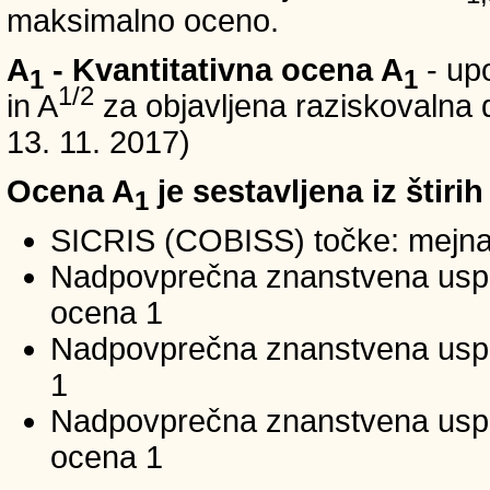
maksimalno oceno.
A
- Kvantitativna ocena A
- up
1
1
1/2
in A
za objavljena raziskovalna d
13. 11. 2017)
Ocena A
je sestavljena iz štirih
1
SICRIS (COBISS) točke: mejna
Nadpovprečna znanstvena uspeš
ocena 1
Nadpovprečna znanstvena uspe
1
Nadpovprečna znanstvena usp
ocena 1