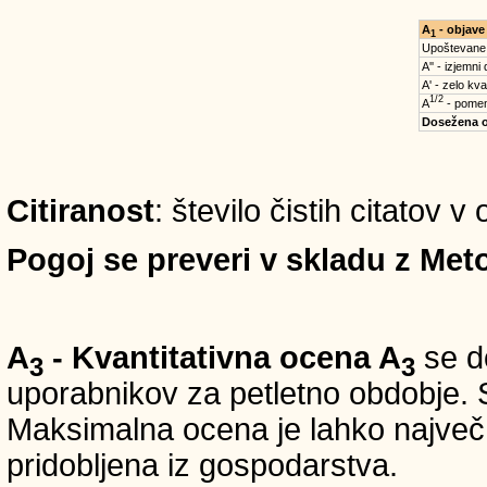
A
- objave
1
Upoštevane
A'' - izjemni
A' - zelo kva
1/2
A
- pomem
Dosežena 
Citiranost
: število čistih citatov 
Pogoj se preveri v skladu z Meto
A
- Kvantitativna ocena A
se do
3
3
uporabnikov za petletno obdobje. S
Maksimalna ocena je lahko največ 5
pridobljena iz gospodarstva.