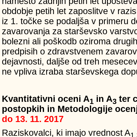
namesto zadnjih petih let upošteva
obdobje petih let zaposlitve v raz
iz 1. točke se podaljša v primeru 
zavarovanja za starševsko varstvo
bolezni ali poškodb oziroma drugih
predpisih o zdravstvenem zavarova
dejavnosti, daljše od treh mesece
ne vpliva izraba starševskega dopu
Kvantitativni oceni A
in A
ter c
1
3
postopkih in Metodologije ocenj
do 13. 11. 2017
Raziskovalci, ki imajo vrednost A
1,