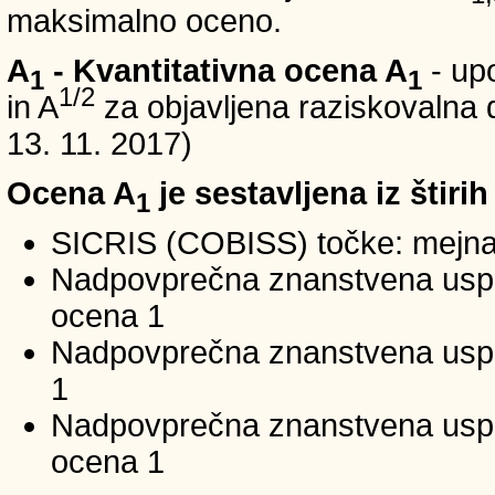
maksimalno oceno.
A
- Kvantitativna ocena A
- up
1
1
1/2
in A
za objavljena raziskovalna d
13. 11. 2017)
Ocena A
je sestavljena iz štirih
1
SICRIS (COBISS) točke: mejna
Nadpovprečna znanstvena uspeš
ocena 1
Nadpovprečna znanstvena uspe
1
Nadpovprečna znanstvena usp
ocena 1