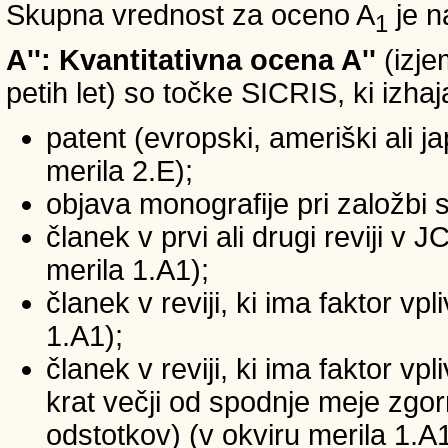
Skupna vrednost za oceno A
je n
1
A'': Kvantitativna ocena A''
(izje
petih let) so točke SICRIS, ki izhaj
patent (evropski, ameriški ali ja
merila 2.E);
objava monografije pri založbi 
članek v prvi ali drugi reviji v
merila 1.A1);
članek v reviji, ki ima faktor v
1.A1);
članek v reviji, ki ima faktor v
krat večji od spodnje meje zgornj
odstotkov) (v okviru merila 1.A1