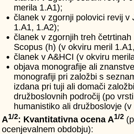
merila 1.A1);
članek v zgornji polovici revij v
1.A1, 1.A2);
članek v zgornjih treh četrtinah 
Scopus (h) (v okviru meril 1.A1,
članek v A&HCI (v okviru merila
objava monografije ali znanstv
monografiji pri založbi s sezn
izdana pri tuji ali domači založb
družboslovnih področij (po vrst
humanistiko ali družboslovje (v 
1/2
1/2
A
: Kvantitativna ocena A
(p
ocenjevalnem obdobju):