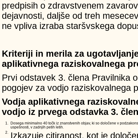
predpisih o zdravstvenem zavarova
dejavnosti, daljše od treh mesece
ne vpliva izraba staršvskega dopust
Kriteriji in merila za ugotavljan
aplikativnega raziskovalnega p
Prvi odstavek 3. člena Pravilnika o 
pogojev za vodjo raziskovalnega p
Vodja aplikativnega raziskovaln
vodjo iz prvega odstavka 3. člen
1.
Dosega minimalno 40 točk iz znanstvenih objav, ki so določene v podzakons
uspešnosti, v zadnjih petih letih.
2.
Izkazuje citiranost, kot je določ