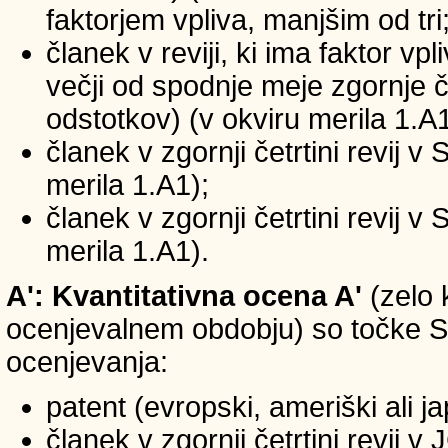
faktorjem vpliva, manjšim od tri
članek v reviji, ki ima faktor vp
večji od spodnje meje zgornje če
odstotkov) (v okviru merila 1.A1
članek v zgornji četrtini revij v
merila 1.A1);
članek v zgornji četrtini revij v
merila 1.A1).
A': Kvantitativna ocena A'
(zelo 
ocenjevalnem obdobju) so točke SIC
ocenjevanja:
patent (evropski, ameriški ali j
članek v zgornji četrtini revij 