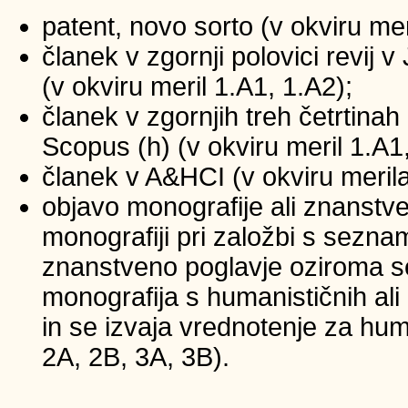
patent, novo sorto (v okviru mer
članek v zgornji polovici revij
(v okviru meril 1.A1, 1.A2);
članek v zgornjih treh četrtinah 
Scopus (h) (v okviru meril 1.A1
članek v A&HCI (v okviru merila
objavo monografije ali znanstv
monografiji pri založbi s sezna
znanstveno poglavje oziroma se
monografija s humanističnih ali
in se izvaja vrednotenje za huma
2A, 2B, 3A, 3B).