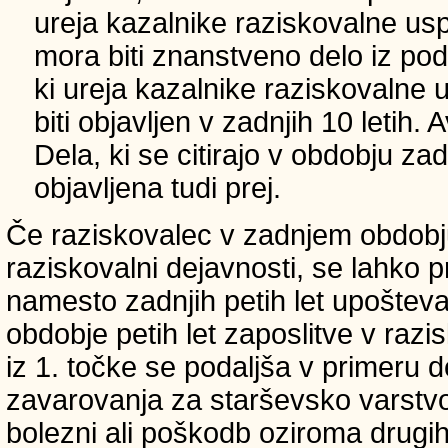
ureja kazalnike raziskovalne usp
mora biti znanstveno delo iz p
ki ureja kazalnike raziskovalne 
biti objavljen v zadnjih 10 letih.
Dela, ki se citirajo v obdobju zad
objavljena tudi prej.
Če raziskovalec v zadnjem obdobju
raziskovalni dejavnosti, se lahko pri
namesto zadnjih petih let upošteva
obdobje petih let zaposlitve v raz
iz 1. točke se podaljša v primeru 
zavarovanja za starševsko varstvo
bolezni ali poškodb oziroma drugih