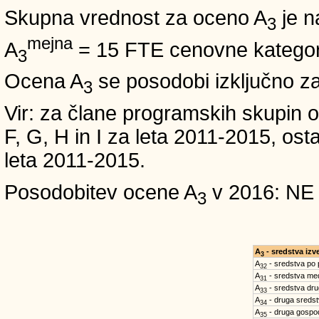
Skupna vrednost za oceno A
je n
3
mejna
A
= 15 FTE cenovne kategori
3
Ocena A
se posodobi izključno z
3
Vir: za člane programskih skup
F, G, H in I za leta 2011-2015, 
leta 2011-2015.
Posodobitev ocene A
v 2016: NE
3
A
- sredstva iz
3
A
- sredstva po
32
A
- sredstva med
31
A
- sredstva dru
33
A
- druga sreds
34
A
- druga gospo
35