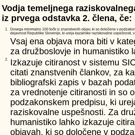
Vodja temeljnega raziskovalnega
iz prvega odstavka 2. člena, če:
1.
Dosega minimalno 100 točk iz znanstvenih objav, ki so določene v podzako
dejavnost Republike Slovenije, ki ureja kazalnike raziskovalne uspešnosti, v 
Vsaj ena objava mora biti v kate
za družboslovje in humanistiko la
2.
Izkazuje citiranost v sistemu SI
citati znanstvenih člankov, za ka
bibliografski zapis v bazah podat
za vrednotenje citiranosti in so 
podzakonskem predpisu, ki urej
raziskovalne uspešnosti. Za dru
humanistiko lahko izkazuje citir
objavah, ki so določene v podz