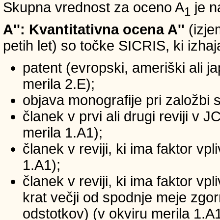
Skupna vrednost za oceno A
je n
1
A'': Kvantitativna ocena A''
(izje
petih let) so točke SICRIS, ki izhaj
patent (evropski, ameriški ali ja
merila 2.E);
objava monografije pri založbi 
članek v prvi ali drugi reviji v
merila 1.A1);
članek v reviji, ki ima faktor v
1.A1);
članek v reviji, ki ima faktor v
krat večji od spodnje meje zgornj
odstotkov) (v okviru merila 1.A1