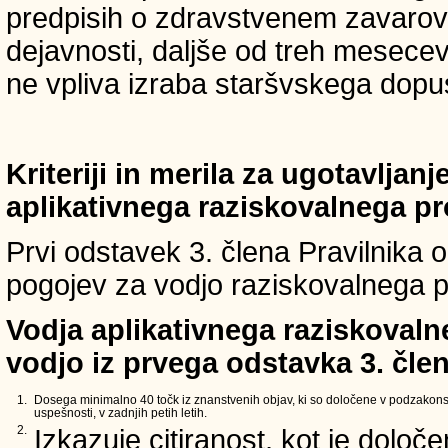
predpisih o zdravstvenem zavarova
dejavnosti, daljše od treh mesece
ne vpliva izraba staršvskega dopust
Kriteriji in merila za ugotavljan
aplikativnega raziskovalnega p
Prvi odstavek 3. člena Pravilnika o 
pogojev za vodjo raziskovalnega p
Vodja aplikativnega raziskovaln
vodjo iz prvega odstavka 3. člen
1.
Dosega minimalno 40 točk iz znanstvenih objav, ki so določene v podzakons
uspešnosti, v zadnjih petih letih.
2.
Izkazuje citiranost, kot je določ