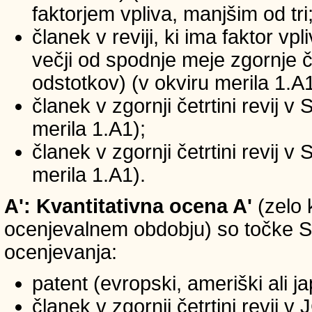
faktorjem vpliva, manjšim od tri
članek v reviji, ki ima faktor vp
večji od spodnje meje zgornje če
odstotkov) (v okviru merila 1.A1
članek v zgornji četrtini revij v
merila 1.A1);
članek v zgornji četrtini revij v
merila 1.A1).
A': Kvantitativna ocena A'
(zelo 
ocenjevalnem obdobju) so točke SIC
ocenjevanja:
patent (evropski, ameriški ali j
članek v zgornji četrtini revij 