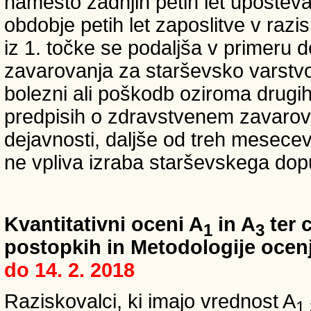
namesto zadnjih petih let upošteva
obdobje petih let zaposlitve v raz
iz 1. točke se podaljša v primeru 
zavarovanja za starševsko varstvo
bolezni ali poškodb oziroma drugih
predpisih o zdravstvenem zavarova
dejavnosti, daljše od treh mesece
ne vpliva izraba starševskega dopu
Kvantitativni oceni A
in A
ter c
1
3
postopkih in Metodologije ocenj
do 14. 2. 2018
Raziskovalci, ki imajo vrednost A
1,