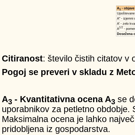
A
- objave
1
Upoštevane
A'' - izjemni
A' - zelo kva
1/2
A
- pomem
Dosežena 
Citiranost
: število čistih citatov 
Pogoj se preveri v skladu z Meto
A
- Kvantitativna ocena A
se do
3
3
uporabnikov za petletno obdobje. S
Maksimalna ocena je lahko največ 5
pridobljena iz gospodarstva.