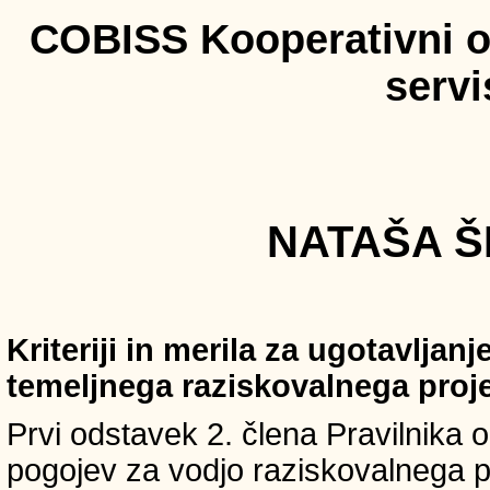
COBISS Kooperativni on
serv
NATAŠA ŠE
Kriteriji in merila za ugotavljan
temeljnega raziskovalnega proj
Prvi odstavek 2. člena Pravilnika o 
pogojev za vodjo raziskovalnega p