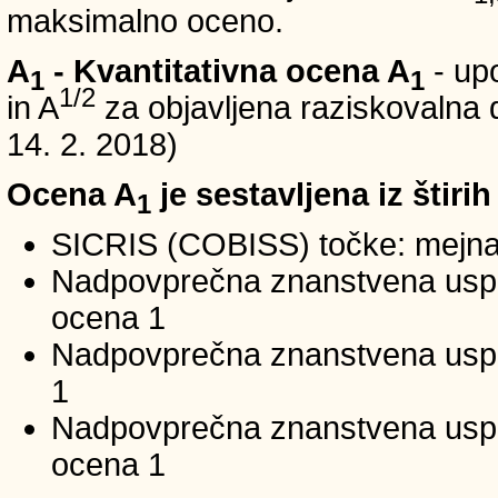
maksimalno oceno.
A
- Kvantitativna ocena A
- up
1
1
1/2
in A
za objavljena raziskovalna d
14. 2. 2018)
Ocena A
je sestavljena iz štirih
1
SICRIS (COBISS) točke: mejna
Nadpovprečna znanstvena uspeš
ocena 1
Nadpovprečna znanstvena uspe
1
Nadpovprečna znanstvena usp
ocena 1