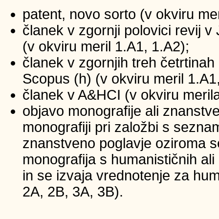
patent, novo sorto (v okviru mer
članek v zgornji polovici revij
(v okviru meril 1.A1, 1.A2);
članek v zgornjih treh četrtinah 
Scopus (h) (v okviru meril 1.A1
članek v A&HCI (v okviru merila
objavo monografije ali znanstv
monografiji pri založbi s sezna
znanstveno poglavje oziroma se
monografija s humanističnih ali
in se izvaja vrednotenje za huma
2A, 2B, 3A, 3B).