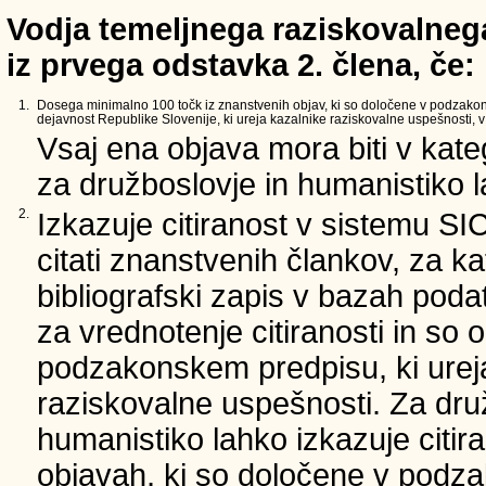
Vodja temeljnega raziskovalnega
iz prvega odstavka 2. člena, če:
1.
Dosega minimalno 100 točk iz znanstvenih objav, ki so določene v podzako
dejavnost Republike Slovenije, ki ureja kazalnike raziskovalne uspešnosti, v 
Vsaj ena objava mora biti v kate
za družboslovje in humanistiko la
2.
Izkazuje citiranost v sistemu SI
citati znanstvenih člankov, za ka
bibliografski zapis v bazah podat
za vrednotenje citiranosti in so 
podzakonskem predpisu, ki urej
raziskovalne uspešnosti. Za dru
humanistiko lahko izkazuje citir
objavah, ki so določene v podz