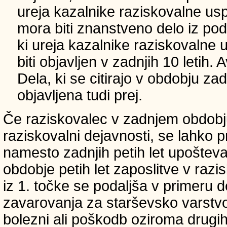
ureja kazalnike raziskovalne usp
mora biti znanstveno delo iz p
ki ureja kazalnike raziskovalne 
biti objavljen v zadnjih 10 letih.
Dela, ki se citirajo v obdobju zad
objavljena tudi prej.
Če raziskovalec v zadnjem obdobju
raziskovalni dejavnosti, se lahko pri
namesto zadnjih petih let upošteva
obdobje petih let zaposlitve v raz
iz 1. točke se podaljša v primeru 
zavarovanja za starševsko varstvo
bolezni ali poškodb oziroma drugih