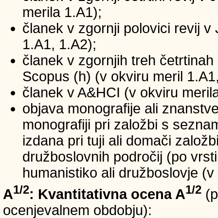
merila 1.A1);
članek v zgornji polovici revij v
1.A1, 1.A2);
članek v zgornjih treh četrtinah 
Scopus (h) (v okviru meril 1.A1,
članek v A&HCI (v okviru merila
objava monografije ali znanstv
monografiji pri založbi s sezn
izdana pri tuji ali domači založb
družboslovnih področij (po vrst
humanistiko ali družboslovje (v 
1/2
1/2
A
: Kvantitativna ocena A
(p
ocenjevalnem obdobju):