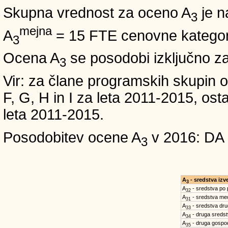
Skupna vrednost za oceno A
je n
3
mejna
A
= 15 FTE cenovne kategori
3
Ocena A
se posodobi izključno z
3
Vir: za člane programskih skup
F, G, H in I za leta 2011-2015, 
leta 2011-2015.
Posodobitev ocene A
v 2016: DA
3
A
- sredstva iz
3
A
- sredstva po
32
A
- sredstva med
31
A
- sredstva dru
33
A
- druga sreds
34
A
- druga gospo
35