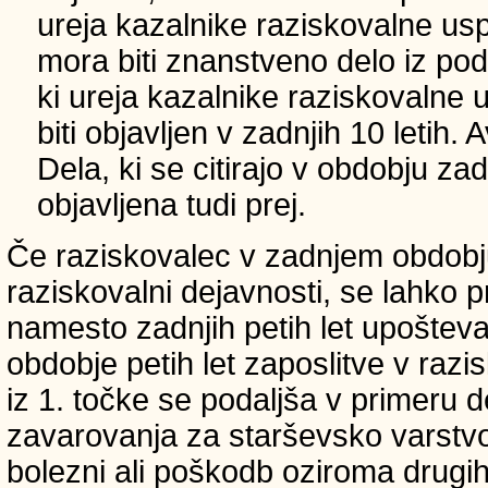
ureja kazalnike raziskovalne usp
mora biti znanstveno delo iz p
ki ureja kazalnike raziskovalne 
biti objavljen v zadnjih 10 letih.
Dela, ki se citirajo v obdobju zad
objavljena tudi prej.
Če raziskovalec v zadnjem obdobju
raziskovalni dejavnosti, se lahko pri
namesto zadnjih petih let upošteva
obdobje petih let zaposlitve v raz
iz 1. točke se podaljša v primeru 
zavarovanja za starševsko varstvo
bolezni ali poškodb oziroma drugih