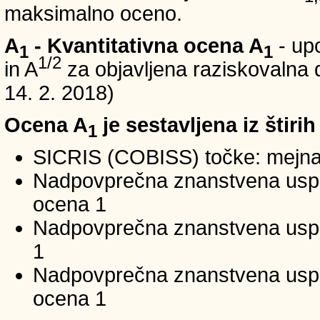
maksimalno oceno.
A
- Kvantitativna ocena A
- up
1
1
1/2
in A
za objavljena raziskovalna d
14. 2. 2018)
Ocena A
je sestavljena iz štirih
1
SICRIS (COBISS) točke: mejna
Nadpovprečna znanstvena uspeš
ocena 1
Nadpovprečna znanstvena uspe
1
Nadpovprečna znanstvena usp
ocena 1