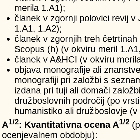
merila 1.A1);
članek v zgornji polovici revij v
1.A1, 1.A2);
članek v zgornjih treh četrtinah 
Scopus (h) (v okviru meril 1.A1,
članek v A&HCI (v okviru merila
objava monografije ali znanstv
monografiji pri založbi s sezn
izdana pri tuji ali domači založb
družboslovnih področij (po vrst
humanistiko ali družboslovje (v 
1/2
1/2
A
: Kvantitativna ocena A
(p
ocenjevalnem obdobju):