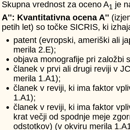
Skupna vrednost za oceno A
je n
1
A'': Kvantitativna ocena A''
(izje
petih let) so točke SICRIS, ki izhaj
patent (evropski, ameriški ali ja
merila 2.E);
objava monografije pri založbi 
članek v prvi ali drugi reviji v
merila 1.A1);
članek v reviji, ki ima faktor v
1.A1);
članek v reviji, ki ima faktor v
krat večji od spodnje meje zgornj
odstotkov) (v okviru merila 1.A1