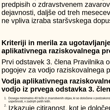
predpisih o zdravstvenem zavarova
dejavnosti, daljše od treh mesece
ne vpliva izraba staršvskega dopust
Kriteriji in merila za ugotavljan
aplikativnega raziskovalnega p
Prvi odstavek 3. člena Pravilnika o 
pogojev za vodjo raziskovalnega p
Vodja aplikativnega raziskovaln
vodjo iz prvega odstavka 3. člen
1.
Dosega minimalno 40 točk iz znanstvenih objav, ki so določene v podzakons
uspešnosti, v zadnjih petih letih.
2.
Izkazuje citiranost, kot je določ