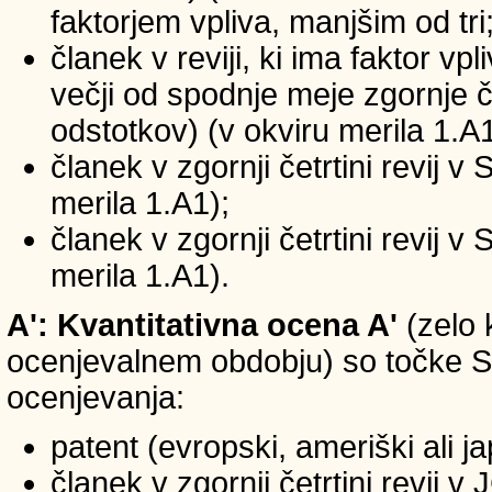
faktorjem vpliva, manjšim od tri
članek v reviji, ki ima faktor vp
večji od spodnje meje zgornje če
odstotkov) (v okviru merila 1.A1
članek v zgornji četrtini revij v
merila 1.A1);
članek v zgornji četrtini revij v
merila 1.A1).
A': Kvantitativna ocena A'
(zelo 
ocenjevalnem obdobju) so točke SIC
ocenjevanja:
patent (evropski, ameriški ali j
članek v zgornji četrtini revij 