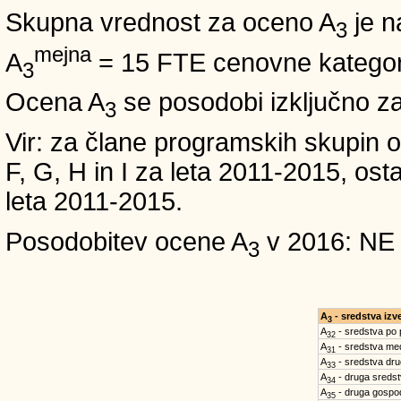
Skupna vrednost za oceno A
je n
3
mejna
A
= 15 FTE cenovne kategori
3
Ocena A
se posodobi izključno z
3
Vir: za člane programskih skup
F, G, H in I za leta 2011-2015, 
leta 2011-2015.
Posodobitev ocene A
v 2016: NE
3
A
- sredstva iz
3
A
- sredstva po
32
A
- sredstva med
31
A
- sredstva dru
33
A
- druga sreds
34
A
- druga gospo
35