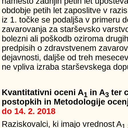
namesto zadnjih petih let upošteva
obdobje petih let zaposlitve v raz
iz 1. točke se podaljša v primeru 
zavarovanja za starševsko varstvo
bolezni ali poškodb oziroma drugih
predpisih o zdravstvenem zavarova
dejavnosti, daljše od treh mesece
ne vpliva izraba starševskega dopu
Kvantitativni oceni A
in A
ter c
1
3
postopkih in Metodologije ocenj
do 14. 2. 2018
Raziskovalci, ki imajo vrednost A
1,