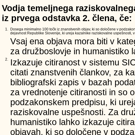
Vodja temeljnega raziskovalnega
iz prvega odstavka 2. člena, če:
1.
Dosega minimalno 100 točk iz znanstvenih objav, ki so določene v podzako
dejavnost Republike Slovenije, ki ureja kazalnike raziskovalne uspešnosti, v 
Vsaj ena objava mora biti v kate
za družboslovje in humanistiko la
2.
Izkazuje citiranost v sistemu SI
citati znanstvenih člankov, za ka
bibliografski zapis v bazah podat
za vrednotenje citiranosti in so 
podzakonskem predpisu, ki urej
raziskovalne uspešnosti. Za dru
humanistiko lahko izkazuje citir
objavah, ki so določene v podz