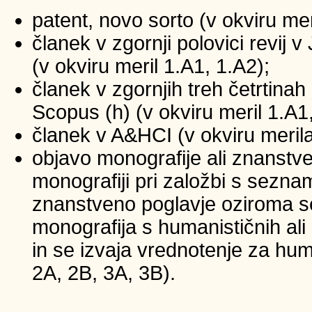
patent, novo sorto (v okviru mer
članek v zgornji polovici revij
(v okviru meril 1.A1, 1.A2);
članek v zgornjih treh četrtinah 
Scopus (h) (v okviru meril 1.A1
članek v A&HCI (v okviru merila
objavo monografije ali znanstv
monografiji pri založbi s sezna
znanstveno poglavje oziroma se
monografija s humanističnih ali
in se izvaja vrednotenje za huma
2A, 2B, 3A, 3B).