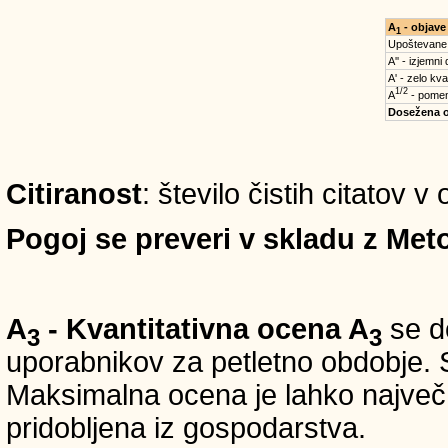
A
- objave
1
Upoštevane
A'' - izjemni
A' - zelo kva
1/2
A
- pomem
Dosežena 
Citiranost
: število čistih citatov 
Pogoj se preveri v skladu z Meto
A
- Kvantitativna ocena A
se do
3
3
uporabnikov za petletno obdobje. S
Maksimalna ocena je lahko največ 5
pridobljena iz gospodarstva.