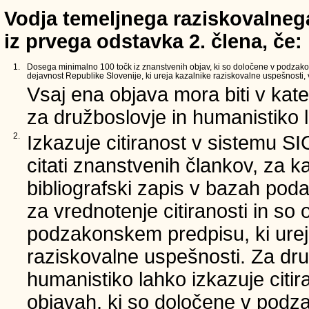
Vodja temeljnega raziskovalnega
iz prvega odstavka 2. člena, če:
1.
Dosega minimalno 100 točk iz znanstvenih objav, ki so določene v podzak
dejavnost Republike Slovenije, ki ureja kazalnike raziskovalne uspešnosti, v
Vsaj ena objava mora biti v kate
za družboslovje in humanistiko l
2.
Izkazuje citiranost v sistemu S
citati znanstvenih člankov, za k
bibliografski zapis v bazah poda
za vrednotenje citiranosti in so
podzakonskem predpisu, ki urej
raziskovalne uspešnosti. Za dru
humanistiko lahko izkazuje citi
objavah, ki so določene v podz