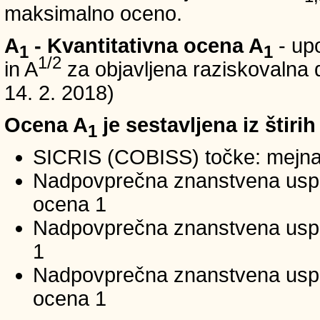
maksimalno oceno.
A
- Kvantitativna ocena A
- up
1
1
1/2
in A
za objavljena raziskovalna d
14. 2. 2018)
Ocena A
je sestavljena iz štirih
1
SICRIS (COBISS) točke: mejna
Nadpovprečna znanstvena uspeš
ocena 1
Nadpovprečna znanstvena uspe
1
Nadpovprečna znanstvena usp
ocena 1