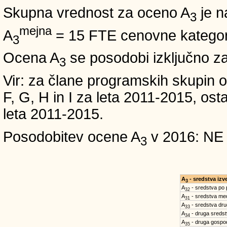
Skupna vrednost za oceno A
je n
3
mejna
A
= 15 FTE cenovne kategori
3
Ocena A
se posodobi izključno z
3
Vir: za člane programskih skup
F, G, H in I za leta 2011-2015, 
leta 2011-2015.
Posodobitev ocene A
v 2016: NE
3
A
- sredstva iz
3
A
- sredstva po
32
A
- sredstva med
31
A
- sredstva dru
33
A
- druga sreds
34
A
- druga gospo
35