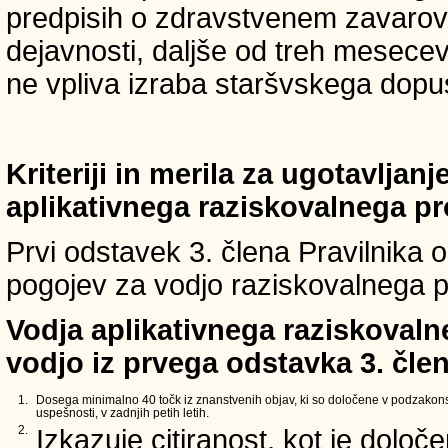
predpisih o zdravstvenem zavarova
dejavnosti, daljše od treh mesece
ne vpliva izraba staršvskega dopust
Kriteriji in merila za ugotavljan
aplikativnega raziskovalnega p
Prvi odstavek 3. člena Pravilnika o 
pogojev za vodjo raziskovalnega p
Vodja aplikativnega raziskovaln
vodjo iz prvega odstavka 3. člen
1.
Dosega minimalno 40 točk iz znanstvenih objav, ki so določene v podzakons
uspešnosti, v zadnjih petih letih.
2.
Izkazuje citiranost, kot je določ