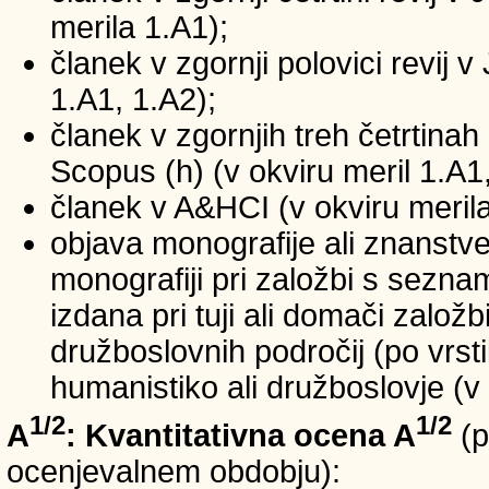
merila 1.A1);
članek v zgornji polovici revij v
1.A1, 1.A2);
članek v zgornjih treh četrtinah 
Scopus (h) (v okviru meril 1.A1,
članek v A&HCI (v okviru merila
objava monografije ali znanstv
monografiji pri založbi s sezn
izdana pri tuji ali domači založb
družboslovnih področij (po vrst
humanistiko ali družboslovje (v 
1/2
1/2
A
: Kvantitativna ocena A
(p
ocenjevalnem obdobju):