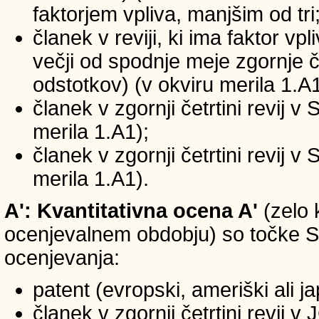
faktorjem vpliva, manjšim od tri
članek v reviji, ki ima faktor vp
večji od spodnje meje zgornje če
odstotkov) (v okviru merila 1.A1
članek v zgornji četrtini revij v
merila 1.A1);
članek v zgornji četrtini revij v
merila 1.A1).
A': Kvantitativna ocena A'
(zelo 
ocenjevalnem obdobju) so točke SIC
ocenjevanja:
patent (evropski, ameriški ali j
članek v zgornji četrtini revij 