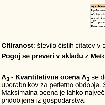
A
- objave
1
Upoštevane
A'' - izjemni
A' - zelo kva
1/2
A
- pomem
Dosežena 
Citiranost
: število čistih citatov v
Pogoj se preveri v skladu z Meto
A
- Kvantitativna ocena A
se do
3
3
uporabnikov za petletno obdobje. S
Maksimalna ocena je lahko največ 5
pridobljena iz gospodarstva.