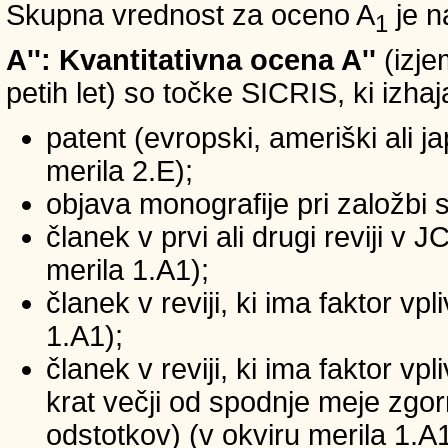
Skupna vrednost za oceno A
je n
1
A'': Kvantitativna ocena A''
(izje
petih let) so točke SICRIS, ki izhaj
patent (evropski, ameriški ali ja
merila 2.E);
objava monografije pri založbi 
članek v prvi ali drugi reviji v
merila 1.A1);
članek v reviji, ki ima faktor v
1.A1);
članek v reviji, ki ima faktor v
krat večji od spodnje meje zgornj
odstotkov) (v okviru merila 1.A1