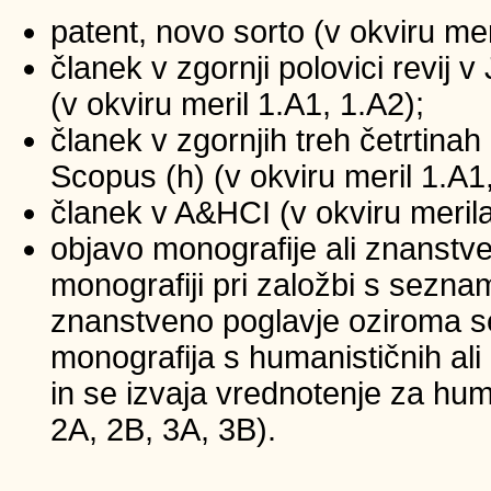
patent, novo sorto (v okviru mer
članek v zgornji polovici revij
(v okviru meril 1.A1, 1.A2);
članek v zgornjih treh četrtinah 
Scopus (h) (v okviru meril 1.A1
članek v A&HCI (v okviru merila
objavo monografije ali znanstv
monografiji pri založbi s sezna
znanstveno poglavje oziroma se
monografija s humanističnih ali
in se izvaja vrednotenje za huma
2A, 2B, 3A, 3B).