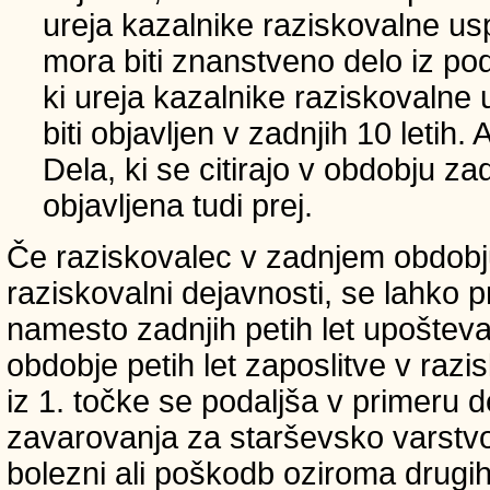
ureja kazalnike raziskovalne usp
mora biti znanstveno delo iz p
ki ureja kazalnike raziskovalne 
biti objavljen v zadnjih 10 letih.
Dela, ki se citirajo v obdobju zad
objavljena tudi prej.
Če raziskovalec v zadnjem obdobju
raziskovalni dejavnosti, se lahko pri
namesto zadnjih petih let upošteva
obdobje petih let zaposlitve v raz
iz 1. točke se podaljša v primeru 
zavarovanja za starševsko varstvo
bolezni ali poškodb oziroma drugih