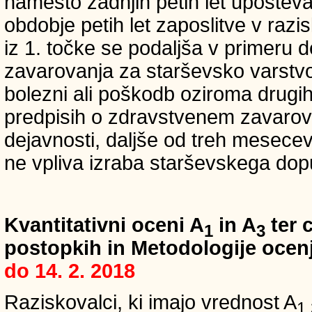
namesto zadnjih petih let upošteva
obdobje petih let zaposlitve v raz
iz 1. točke se podaljša v primeru 
zavarovanja za starševsko varstvo
bolezni ali poškodb oziroma drugih
predpisih o zdravstvenem zavarova
dejavnosti, daljše od treh mesece
ne vpliva izraba starševskega dopu
Kvantitativni oceni A
in A
ter c
1
3
postopkih in Metodologije ocenj
do 14. 2. 2018
Raziskovalci, ki imajo vrednost A
1,