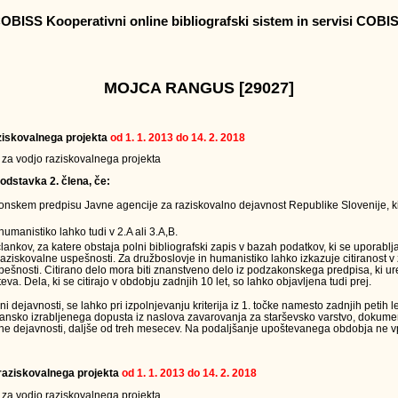
OBISS Kooperativni online bibliografski sistem in servisi COBI
MOJCA RANGUS [29027]
raziskovalnega projekta
od 1. 1. 2013 do 14. 2. 2018
v za vodjo raziskovalnega projekta
odstavka 2. člena, če:
onskem predpisu Javne agencije za raziskovalno dejavnost Republike Slovenije, ki
humanistiko lahko tudi v 2.A ali 3.A,B.
člankov, za katere obstaja polni bibliografski zapis v bazah podatkov, ki se uporabl
raziskovalne uspešnosti. Za družboslovje in humanistiko lahko izkazuje citiranost v
ešnosti. Citirano delo mora biti znanstveno delo iz podzakonskega predpisa, ki ur
eva. Dela, ki se citirajo v obdobju zadnjih 10 let, so lahko objavljena tudi prej.
ejavnosti, se lahko pri izpolnjevanju kriterija iz 1. točke namesto zadnjih petih le
jansko izrabljenega dopusta iz naslova zavarovanja za starševsko varstvo, dokumen
ne dejavnosti, daljše od treh mesecev. Na podaljšanje upoštevanega obdobja ne vpl
a raziskovalnega projekta
od 1. 1. 2013 do 14. 2. 2018
v za vodjo raziskovalnega projekta