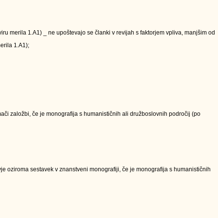
kviru merila 1.A1) _ ne upoštevajo se članki v revijah s faktorjem vpliva, manjšim od
erila 1.A1);
či založbi, če je monografija s humanističnih ali družboslovnih področij (po
e oziroma sestavek v znanstveni monografiji, če je monografija s humanističnih