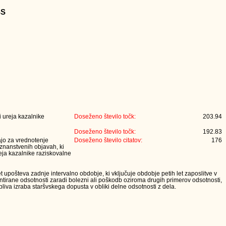
SS
 ureja kazalnike
Doseženo število točk:
203.94
Doseženo število točk:
192.83
jajo za vrednotenje
Doseženo število citatov:
176
 znanstvenih objavah, ki
eja kazalnike raziskovalne
t upošteva zadnje intervalno obdobje, ki vključuje obdobje petih let zaposlitve v
tirane odsotnosti zaradi bolezni ali poškodb oziroma drugih primerov odsotnosti,
iva izraba staršvskega dopusta v obliki delne odsotnosti z dela.