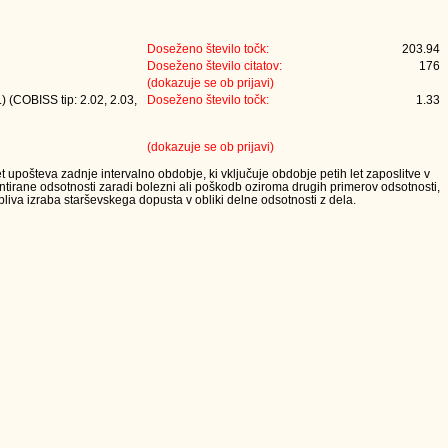
Doseženo število točk:
203.94
Doseženo število citatov:
176
(dokazuje se ob prijavi)
) (COBISS tip: 2.02, 2.03,
Doseženo število točk:
1.33
(dokazuje se ob prijavi)
t upošteva zadnje intervalno obdobje, ki vključuje obdobje petih let zaposlitve v
tirane odsotnosti zaradi bolezni ali poškodb oziroma drugih primerov odsotnosti,
iva izraba starševskega dopusta v obliki delne odsotnosti z dela.