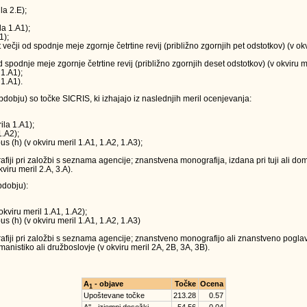
la 2.E);
la 1.A1);
1);
t večji od spodnje meje zgornje četrtine revij (približno zgornjih pet odstotkov) (v o
 od spodnje meje zgornje četrtine revij (približno zgornjih deset odstotkov) (v okviru m
 1.A1);
 1.A1).
obju) so točke SICRIS, ki izhajajo iz naslednjih meril ocenjevanja:
ila 1.A1);
1.A2);
us (h) (v okviru meril 1.A1, 1.A2, 1.A3);
ji pri založbi s seznama agencije; znanstvena monografija, izdana pri tuji ali doma
viru meril 2.A, 3.A).
dobju):
okviru meril 1.A1, 1.A2);
us (h) (v okviru meril 1.A1, 1.A2, 1.A3)
iji pri založbi s seznama agencije; znanstveno monografijo ali znanstveno poglavj
anistiko ali družboslovje (v okviru meril 2A, 2B, 3A, 3B).
A
- objave
Točke
Ocena
1
Upoštevane točke
213.28
0.57