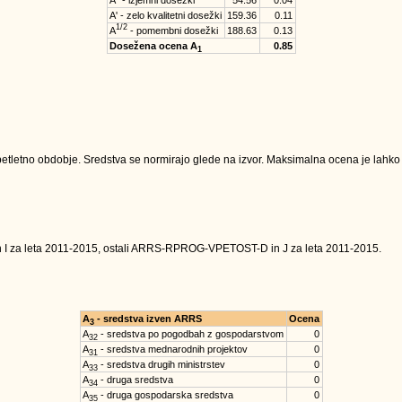
A'' - izjemni dosežki
54.56
0.04
A' - zelo kvalitetni dosežki
159.36
0.11
1/2
A
- pomembni dosežki
188.63
0.13
Dosežena ocena A
0.85
1
tletno obdobje. Sredstva se normirajo glede na izvor. Maksimalna ocena je lahko na
n I za leta 2011-2015, ostali ARRS-RPROG-VPETOST-D in J za leta 2011-2015.
A
- sredstva izven ARRS
Ocena
3
A
- sredstva po pogodbah z gospodarstvom
0
32
A
- sredstva mednarodnih projektov
0
31
A
- sredstva drugih ministrstev
0
33
A
- druga sredstva
0
34
A
- druga gospodarska sredstva
0
35