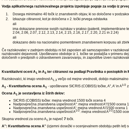
Vodja aplikativnega raziskovalnega projekta izpolnjuje pogoje za vodjo iz prve
1.
Dosega minimalno 40 točk iz znanstvenih objav, ki so določene v podzakons
2.
Izkazuje citiranost, kot je določena v 2. točki prvega odstavka
ali
ima dokazane prenose svojih raziskav v prakso (patenti, implementirane teh
2.04, 2.06, 2.07, 2.12, 2.13, 2.14, 2.15, 2.16, 2.17, 2.20, 2.21 in 2.24)
ali
dokazano delo na nacionalno pomembnem znanstvenem korpusu ali zbirk
Če raziskovalec v zadnjem obdobju ni bil zaposlen ali samozaposlen v raziskovalni d
raziskovalni dejavnosti. Upoštevano obdobje iz 1. točke se podaljša v primeru de
določenih v predpisih o zdravstvenem zavarovanju, in zaposlitve izven raziskoval
Kvantitativni oceni A
in A
ter citiranost na podlagi Pravilnika o postopkih in
1
3
Raziskovalci, ki imajo vrednost A
večjo od mejne vrednosti, dobijo maksimalno
1,3
1/2
A
- Kvantitativna ocena A
- upoštevane SICRIS (COBISS) točke, A'', A' in A
z
1
1
Ocena A
je sestavljena iz štirih delov:
1
SICRIS (COBISS) točke: mejna vrednost 1500 točk ocena 4
Nadpovprečna znanstvena uspešnost A'': mejna vrednost A''/1500 ocena 1
Nadpovprečna znanstvena uspešnost A': mejna vrednost A'/1500 ocena 1
1/2
1/2
Nadpovprečna znanstvena uspešnost A
: mejna vrednost A
/1500 oce
Skupna vrednost za oceno A
je največ
7
točk.
1
A'': Kvantitativna ocena A''
(izjemni dosežki v ocenjevalnem obdobju petih let) so