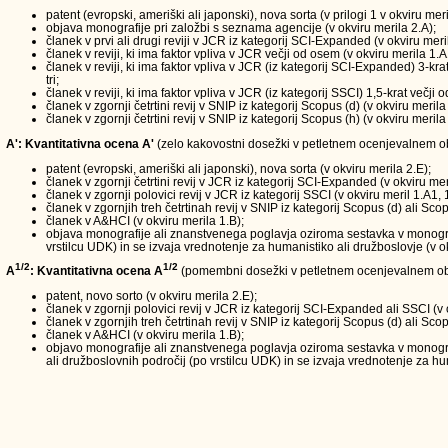
patent (evropski, ameriški ali japonski), nova sorta (v prilogi 1 v okviru meri
objava monografije pri založbi s seznama agencije (v okviru merila 2.A);
članek v prvi ali drugi reviji v JCR iz kategorij SCI-Expanded (v okviru meri
članek v reviji, ki ima faktor vpliva v JCR večji od osem (v okviru merila 1.A
članek v reviji, ki ima faktor vpliva v JCR (iz kategorij SCI-Expanded) 3-kra
tri;
članek v reviji, ki ima faktor vpliva v JCR (iz kategorij SSCI) 1,5-krat večji
članek v zgornji četrtini revij v SNIP iz kategorij Scopus (d) (v okviru merila
članek v zgornji četrtini revij v SNIP iz kategorij Scopus (h) (v okviru merila
A': Kvantitativna ocena A'
(zelo kakovostni dosežki v petletnem ocenjevalnem obd
patent (evropski, ameriški ali japonski), nova sorta (v okviru merila 2.E);
članek v zgornji četrtini revij v JCR iz kategorij SCI-Expanded (v okviru mer
članek v zgornji polovici revij v JCR iz kategorij SSCI (v okviru meril 1.A1, 
članek v zgornjih treh četrtinah revij v SNIP iz kategorij Scopus (d) ali Scop
članek v A&HCI (v okviru merila 1.B);
objava monografije ali znanstvenega poglavja oziroma sestavka v monografi
vrstilcu UDK) in se izvaja vrednotenje za humanistiko ali družboslovje (v ok
1/2
1/2
A
: Kvantitativna ocena A
(pomembni dosežki v petletnem ocenjevalnem ob
patent, novo sorto (v okviru merila 2.E);
članek v zgornji polovici revij v JCR iz kategorij SCI-Expanded ali SSCI (v 
članek v zgornjih treh četrtinah revij v SNIP iz kategorij Scopus (d) ali Scop
članek v A&HCI (v okviru merila 1.B);
objavo monografije ali znanstvenega poglavja oziroma sestavka v monograf
ali družboslovnih področij (po vrstilcu UDK) in se izvaja vrednotenje za hum