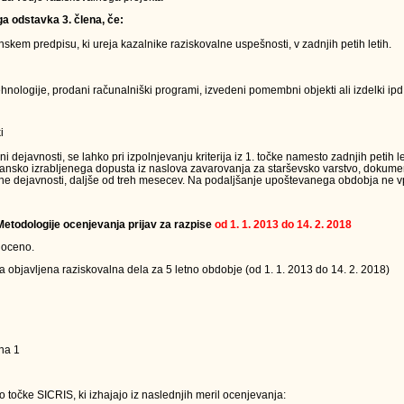
ga odstavka 3. člena, če:
kem predpisu, ki ureja kazalnike raziskovalne uspešnosti, v zadnjih petih letih.
nologije, prodani računalniški programi, izvedeni pomembni objekti ali izdelki ipd.
i
ejavnosti, se lahko pri izpolnjevanju kriterija iz 1. točke namesto zadnjih petih le
jansko izrabljenega dopusta iz naslova zavarovanja za starševsko varstvo, dokumen
ne dejavnosti, daljše od treh mesecev. Na podaljšanje upoštevanega obdobja ne vpl
 Metodologije ocenjevanja prijav za razpise
od 1. 1. 2013 do 14. 2. 2018
 oceno.
a objavljena raziskovalna dela za 5 letno obdobje (od 1. 1. 2013 do 14. 2. 2018)
na 1
 točke SICRIS, ki izhajajo iz naslednjih meril ocenjevanja: