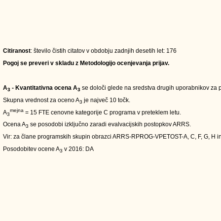
Citiranost
: število čistih citatov v obdobju zadnjih desetih let: 176
Pogoj se preveri v skladu z Metodologijo ocenjevanja prijav.
A
- Kvantitativna ocena A
se določi glede na sredstva drugih uporabnikov za pe
3
3
Skupna vrednost za oceno A
je največ 10 točk.
3
mejna
A
= 15 FTE cenovne kategorije C programa v preteklem letu.
3
Ocena A
se posodobi izključno zaradi evalvacijskih postopkov ARRS.
3
Vir: za člane programskih skupin obrazci ARRS-RPROG-VPETOST-A, C, F, G, H i
Posodobitev ocene A
v 2016: DA
3