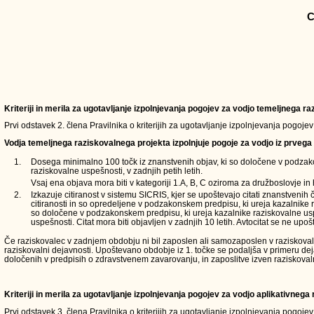
C
Kriteriji in merila za ugotavljanje izpolnjevanja pogojev za vodjo temeljnega 
Prvi odstavek 2. člena Pravilnika o kriterijih za ugotavljanje izpolnjevanja pogoje
Vodja temeljnega raziskovalnega projekta izpolnjuje pogoje za vodjo iz prvega 
1.
Dosega minimalno 100 točk iz znanstvenih objav, ki so določene v podzak
raziskovalne uspešnosti, v zadnjih petih letih.
Vsaj ena objava mora biti v kategoriji 1.A, B, C oziroma za družboslovje in 
2.
Izkazuje citiranost v sistemu SICRIS, kjer se upoštevajo citati znanstvenih 
citiranosti in so opredeljene v podzakonskem predpisu, ki ureja kazalnike 
so določene v podzakonskem predpisu, ki ureja kazalnike raziskovalne usp
uspešnosti. Citat mora biti objavljen v zadnjih 10 letih. Avtocitat se ne upošt
Če raziskovalec v zadnjem obdobju ni bil zaposlen ali samozaposlen v raziskovalni d
raziskovalni dejavnosti. Upoštevano obdobje iz 1. točke se podaljša v primeru de
določenih v predpisih o zdravstvenem zavarovanju, in zaposlitve izven raziskoval
Kriteriji in merila za ugotavljanje izpolnjevanja pogojev za vodjo aplikativneg
Prvi odstavek 3. člena Pravilnika o kriterijih za ugotavljanje izpolnjevanja pogoje