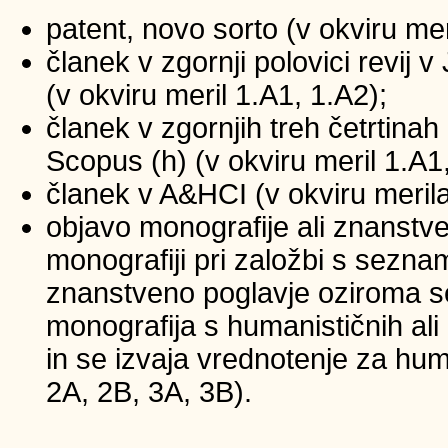
patent, novo sorto (v okviru mer
članek v zgornji polovici revij
(v okviru meril 1.A1, 1.A2);
članek v zgornjih treh četrtinah 
Scopus (h) (v okviru meril 1.A1
članek v A&HCI (v okviru merila
objavo monografije ali znanstv
monografiji pri založbi s sezna
znanstveno poglavje oziroma se
monografija s humanističnih ali
in se izvaja vrednotenje za huma
2A, 2B, 3A, 3B).