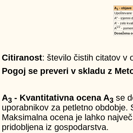
A
- objave
1
Upoštevane 
A'' - izjemni 
A' - zelo kval
1/2
A
- pomem
Dosežena o
Citiranost
: število čistih citatov 
Pogoj se preveri v skladu z Meto
A
- Kvantitativna ocena A
se do
3
3
uporabnikov za petletno obdobje. S
Maksimalna ocena je lahko največ 5
pridobljena iz gospodarstva.