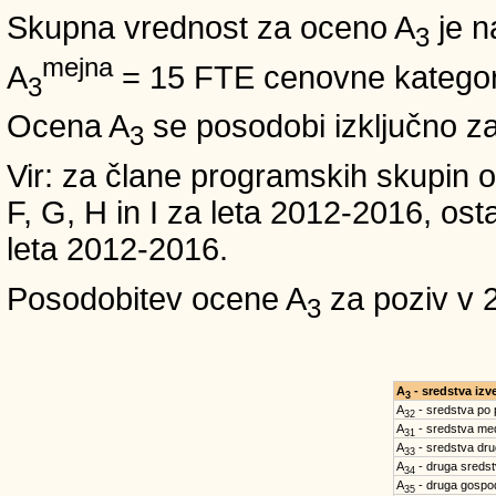
Skupna vrednost za oceno A
je n
3
mejna
A
= 15 FTE cenovne kategori
3
Ocena A
se posodobi izključno z
3
Vir: za člane programskih skup
F, G, H in I za leta 2012-2016,
leta 2012-2016.
Posodobitev ocene A
za poziv v 
3
A
- sredstva iz
3
A
- sredstva po
32
A
- sredstva med
31
A
- sredstva dru
33
A
- druga sreds
34
A
- druga gospo
35