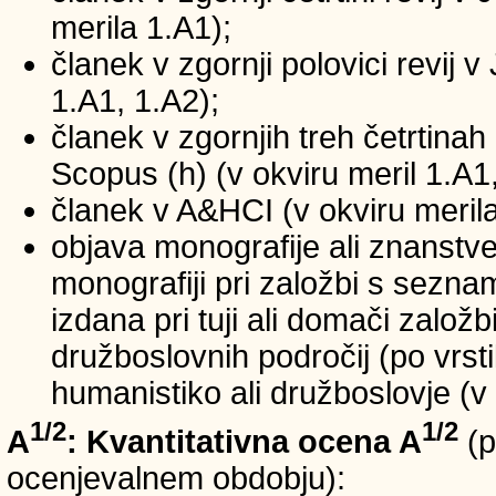
merila 1.A1);
članek v zgornji polovici revij v
1.A1, 1.A2);
članek v zgornjih treh četrtinah 
Scopus (h) (v okviru meril 1.A1,
članek v A&HCI (v okviru merila
objava monografije ali znanstv
monografiji pri založbi s sezn
izdana pri tuji ali domači založb
družboslovnih področij (po vrst
humanistiko ali družboslovje (v 
1/2
1/2
A
: Kvantitativna ocena A
(p
ocenjevalnem obdobju):