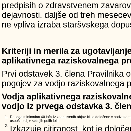
predpisih o zdravstvenem zavarova
dejavnosti, daljše od treh mesece
ne vpliva izraba staršvskega dopust
Kriteriji in merila za ugotavljan
aplikativnega raziskovalnega p
Prvi odstavek 3. člena Pravilnika o 
pogojev za vodjo raziskovalnega p
Vodja aplikativnega raziskovaln
vodjo iz prvega odstavka 3. člen
1.
Dosega minimalno 40 točk iz znanstvenih objav, ki so določene v podzakons
uspešnosti, v zadnjih petih letih.
2.
Izkazuje citiranost, kot je določ