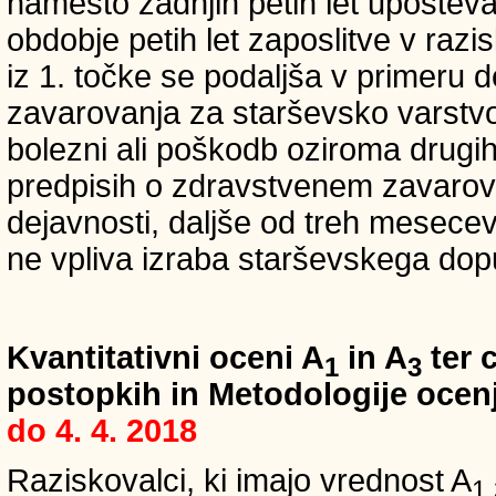
namesto zadnjih petih let upošteva
obdobje petih let zaposlitve v raz
iz 1. točke se podaljša v primeru 
zavarovanja za starševsko varstvo
bolezni ali poškodb oziroma drugih
predpisih o zdravstvenem zavarova
dejavnosti, daljše od treh mesece
ne vpliva izraba starševskega dopu
Kvantitativni oceni A
in A
ter c
1
3
postopkih in Metodologije ocenj
do 4. 4. 2018
Raziskovalci, ki imajo vrednost A
1,