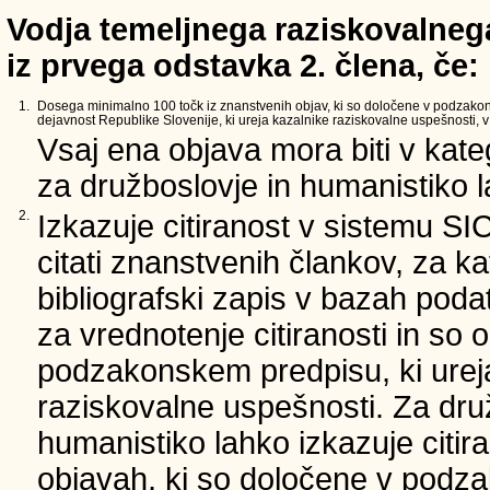
Vodja temeljnega raziskovalnega
iz prvega odstavka 2. člena, če:
1.
Dosega minimalno 100 točk iz znanstvenih objav, ki so določene v podzako
dejavnost Republike Slovenije, ki ureja kazalnike raziskovalne uspešnosti, v 
Vsaj ena objava mora biti v kate
za družboslovje in humanistiko la
2.
Izkazuje citiranost v sistemu SI
citati znanstvenih člankov, za ka
bibliografski zapis v bazah podat
za vrednotenje citiranosti in so 
podzakonskem predpisu, ki urej
raziskovalne uspešnosti. Za dru
humanistiko lahko izkazuje citir
objavah, ki so določene v podz