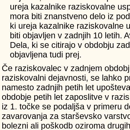
ureja kazalnike raziskovalne usp
mora biti znanstveno delo iz p
ki ureja kazalnike raziskovalne 
biti objavljen v zadnjih 10 letih.
Dela, ki se citirajo v obdobju zad
objavljena tudi prej.
Če raziskovalec v zadnjem obdobju
raziskovalni dejavnosti, se lahko pri
namesto zadnjih petih let upošteva
obdobje petih let zaposlitve v raz
iz 1. točke se podaljša v primeru 
zavarovanja za starševsko varstvo
bolezni ali poškodb oziroma drugih