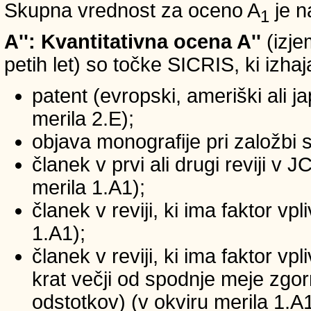
Skupna vrednost za oceno A
je n
1
A'': Kvantitativna ocena A''
(izje
petih let) so točke SICRIS, ki izhaj
patent (evropski, ameriški ali ja
merila 2.E);
objava monografije pri založbi 
članek v prvi ali drugi reviji v
merila 1.A1);
članek v reviji, ki ima faktor v
1.A1);
članek v reviji, ki ima faktor v
krat večji od spodnje meje zgornj
odstotkov) (v okviru merila 1.A1