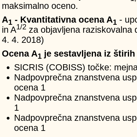
maksimalno oceno.
A
- Kvantitativna ocena A
- up
1
1
1/2
in A
za objavljena raziskovalna d
4. 4. 2018)
Ocena A
je sestavljena iz štirih
1
SICRIS (COBISS) točke: mejna
Nadpovprečna znanstvena uspeš
ocena 1
Nadpovprečna znanstvena uspe
1
Nadpovprečna znanstvena usp
ocena 1