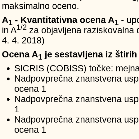
maksimalno oceno.
A
- Kvantitativna ocena A
- up
1
1
1/2
in A
za objavljena raziskovalna d
4. 4. 2018)
Ocena A
je sestavljena iz štirih
1
SICRIS (COBISS) točke: mejna
Nadpovprečna znanstvena uspeš
ocena 1
Nadpovprečna znanstvena uspe
1
Nadpovprečna znanstvena usp
ocena 1