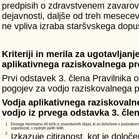
predpisih o zdravstvenem zavarova
dejavnosti, daljše od treh mesece
ne vpliva izraba staršvskega dopust
Kriteriji in merila za ugotavljan
aplikativnega raziskovalnega p
Prvi odstavek 3. člena Pravilnika o 
pogojev za vodjo raziskovalnega p
Vodja aplikativnega raziskovaln
vodjo iz prvega odstavka 3. člen
1.
Dosega minimalno 40 točk iz znanstvenih objav, ki so določene v podzakons
uspešnosti, v zadnjih petih letih.
2.
Izkazuje citiranost, kot je določ