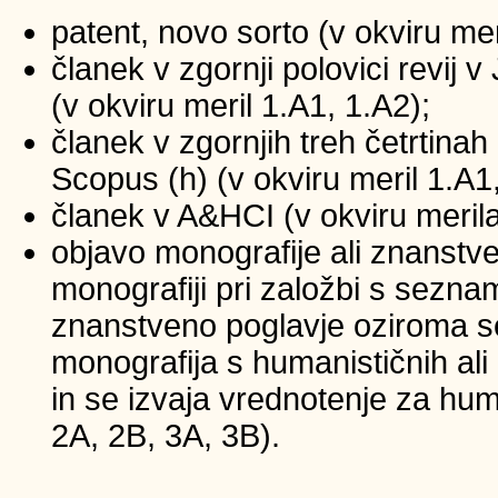
patent, novo sorto (v okviru mer
članek v zgornji polovici revij
(v okviru meril 1.A1, 1.A2);
članek v zgornjih treh četrtinah 
Scopus (h) (v okviru meril 1.A1
članek v A&HCI (v okviru merila
objavo monografije ali znanstv
monografiji pri založbi s sezna
znanstveno poglavje oziroma se
monografija s humanističnih ali
in se izvaja vrednotenje za huma
2A, 2B, 3A, 3B).