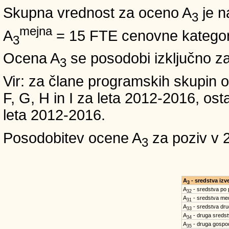
Skupna vrednost za oceno A
je n
3
mejna
A
= 15 FTE cenovne kategori
3
Ocena A
se posodobi izključno z
3
Vir: za člane programskih skup
F, G, H in I za leta 2012-2016,
leta 2012-2016.
Posodobitev ocene A
za poziv v 
3
A
- sredstva iz
3
A
- sredstva po
32
A
- sredstva med
31
A
- sredstva dru
33
A
- druga sreds
34
A
- druga gospo
35