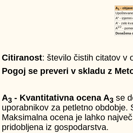
A
- objave
1
Upoštevane
A'' - izjemni
A' - zelo kva
1/2
A
- pomem
Dosežena 
Citiranost
: število čistih citatov v
Pogoj se preveri v skladu z Meto
A
- Kvantitativna ocena A
se do
3
3
uporabnikov za petletno obdobje. S
Maksimalna ocena je lahko največ 5
pridobljena iz gospodarstva.