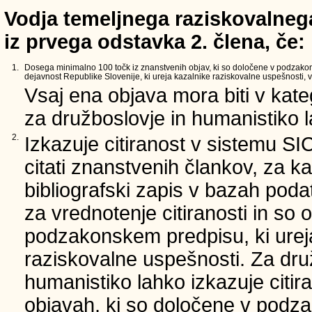
Vodja temeljnega raziskovalnega
iz prvega odstavka 2. člena, če:
1.
Dosega minimalno 100 točk iz znanstvenih objav, ki so določene v podzako
dejavnost Republike Slovenije, ki ureja kazalnike raziskovalne uspešnosti, v 
Vsaj ena objava mora biti v kate
za družboslovje in humanistiko la
2.
Izkazuje citiranost v sistemu SI
citati znanstvenih člankov, za ka
bibliografski zapis v bazah podat
za vrednotenje citiranosti in so 
podzakonskem predpisu, ki urej
raziskovalne uspešnosti. Za dru
humanistiko lahko izkazuje citir
objavah, ki so določene v podz