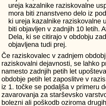
ureja kazalnike raziskovalne usp
mora biti znanstveno delo iz p
ki ureja kazalnike raziskovalne 
biti objavljen v zadnjih 10 letih.
Dela, ki se citirajo v obdobju zad
objavljena tudi prej.
Če raziskovalec v zadnjem obdobju
raziskovalni dejavnosti, se lahko pri
namesto zadnjih petih let upošteva
obdobje petih let zaposlitve v raz
iz 1. točke se podaljša v primeru 
zavarovanja za starševsko varstvo
bolezni ali poškodb oziroma drugih