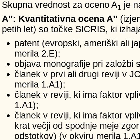
Skupna vrednost za oceno A
je n
1
A'': Kvantitativna ocena A''
(izje
petih let) so točke SICRIS, ki izhaj
patent (evropski, ameriški ali ja
merila 2.E);
objava monografije pri založbi 
članek v prvi ali drugi reviji v
merila 1.A1);
članek v reviji, ki ima faktor v
1.A1);
članek v reviji, ki ima faktor v
krat večji od spodnje meje zgornj
odstotkov) (v okviru merila 1.A1