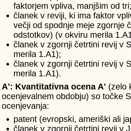
faktorjem vpliva, manjšim od tri
članek v reviji, ki ima faktor vp
večji od spodnje meje zgornje če
odstotkov) (v okviru merila 1.A1
članek v zgornji četrtini revij v
merila 1.A1);
članek v zgornji četrtini revij v
merila 1.A1).
A': Kvantitativna ocena A'
(zelo 
ocenjevalnem obdobju) so točke SIC
ocenjevanja:
patent (evropski, ameriški ali j
članek v zgornji četrtini revij 