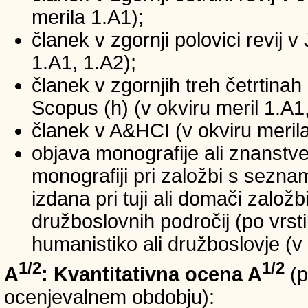
merila 1.A1);
članek v zgornji polovici revij v
1.A1, 1.A2);
članek v zgornjih treh četrtinah 
Scopus (h) (v okviru meril 1.A1,
članek v A&HCI (v okviru merila
objava monografije ali znanstv
monografiji pri založbi s sezn
izdana pri tuji ali domači založb
družboslovnih področij (po vrst
humanistiko ali družboslovje (v 
1/2
1/2
A
: Kvantitativna ocena A
(p
ocenjevalnem obdobju):