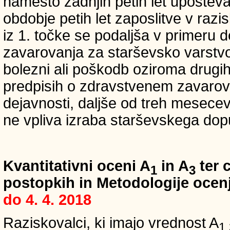
namesto zadnjih petih let upošteva
obdobje petih let zaposlitve v raz
iz 1. točke se podaljša v primeru 
zavarovanja za starševsko varstvo
bolezni ali poškodb oziroma drugih
predpisih o zdravstvenem zavarova
dejavnosti, daljše od treh mesece
ne vpliva izraba starševskega dopu
Kvantitativni oceni A
in A
ter c
1
3
postopkih in Metodologije ocenj
do 4. 4. 2018
Raziskovalci, ki imajo vrednost A
1,