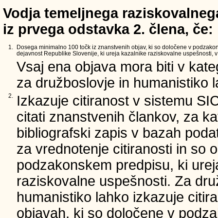
Vodja temeljnega raziskovalnega
iz prvega odstavka 2. člena, če:
1.
Dosega minimalno 100 točk iz znanstvenih objav, ki so določene v podzako
dejavnost Republike Slovenije, ki ureja kazalnike raziskovalne uspešnosti, v 
Vsaj ena objava mora biti v kate
za družboslovje in humanistiko la
2.
Izkazuje citiranost v sistemu SI
citati znanstvenih člankov, za ka
bibliografski zapis v bazah podat
za vrednotenje citiranosti in so 
podzakonskem predpisu, ki urej
raziskovalne uspešnosti. Za dru
humanistiko lahko izkazuje citir
objavah, ki so določene v podz