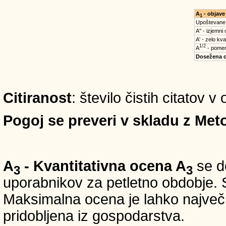
A
- objave
1
Upoštevane
A'' - izjemni
A' - zelo kva
1/2
A
- pomem
Dosežena 
Citiranost
: število čistih citatov 
Pogoj se preveri v skladu z Meto
A
- Kvantitativna ocena A
se do
3
3
uporabnikov za petletno obdobje. S
Maksimalna ocena je lahko največ 5
pridobljena iz gospodarstva.