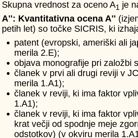
Skupna vrednost za oceno A
je n
1
A'': Kvantitativna ocena A''
(izje
petih let) so točke SICRIS, ki izhaj
patent (evropski, ameriški ali ja
merila 2.E);
objava monografije pri založbi 
članek v prvi ali drugi reviji v
merila 1.A1);
članek v reviji, ki ima faktor v
1.A1);
članek v reviji, ki ima faktor v
krat večji od spodnje meje zgornj
odstotkov) (v okviru merila 1.A1