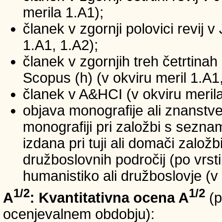
merila 1.A1);
članek v zgornji polovici revij v
1.A1, 1.A2);
članek v zgornjih treh četrtinah 
Scopus (h) (v okviru meril 1.A1,
članek v A&HCI (v okviru merila
objava monografije ali znanstv
monografiji pri založbi s sezn
izdana pri tuji ali domači založb
družboslovnih področij (po vrst
humanistiko ali družboslovje (v 
1/2
1/2
A
: Kvantitativna ocena A
(p
ocenjevalnem obdobju):