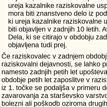
ureja kazalnike raziskovalne usp
mora biti znanstveno delo iz p
ki ureja kazalnike raziskovalne 
biti objavljen v zadnjih 10 letih.
Dela, ki se citirajo v obdobju zad
objavljena tudi prej.
Če raziskovalec v zadnjem obdobju
raziskovalni dejavnosti, se lahko pri
namesto zadnjih petih let upošteva
obdobje petih let zaposlitve v raz
iz 1. točke se podaljša v primeru 
zavarovanja za starševsko varstvo
bolezni ali poškodb oziroma drugih