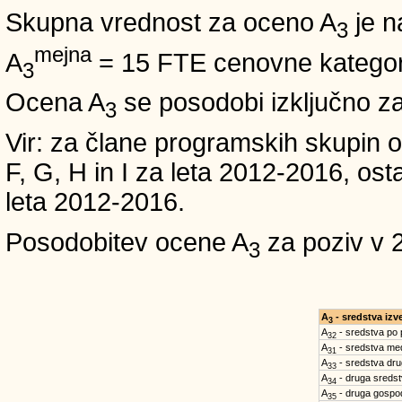
Skupna vrednost za oceno A
je n
3
mejna
A
= 15 FTE cenovne kategori
3
Ocena A
se posodobi izključno z
3
Vir: za člane programskih skup
F, G, H in I za leta 2012-2016,
leta 2012-2016.
Posodobitev ocene A
za poziv v 
3
A
- sredstva iz
3
A
- sredstva po
32
A
- sredstva med
31
A
- sredstva dru
33
A
- druga sreds
34
A
- druga gospo
35