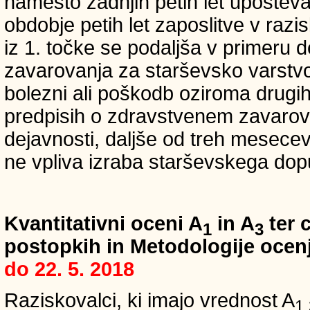
namesto zadnjih petih let upošteva
obdobje petih let zaposlitve v raz
iz 1. točke se podaljša v primeru 
zavarovanja za starševsko varstvo
bolezni ali poškodb oziroma drugih
predpisih o zdravstvenem zavarova
dejavnosti, daljše od treh mesece
ne vpliva izraba starševskega dopu
Kvantitativni oceni A
in A
ter c
1
3
postopkih in Metodologije ocenj
do 22. 5. 2018
Raziskovalci, ki imajo vrednost A
1,