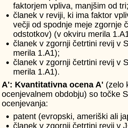
faktorjem vpliva, manjšim od tri
članek v reviji, ki ima faktor vp
večji od spodnje meje zgornje če
odstotkov) (v okviru merila 1.A1
članek v zgornji četrtini revij v
merila 1.A1);
članek v zgornji četrtini revij v
merila 1.A1).
A': Kvantitativna ocena A'
(zelo 
ocenjevalnem obdobju) so točke SIC
ocenjevanja:
patent (evropski, ameriški ali j
članek v zgornji četrtini revij 