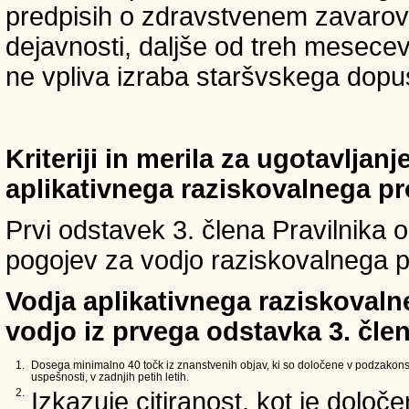
predpisih o zdravstvenem zavarova
dejavnosti, daljše od treh mesece
ne vpliva izraba staršvskega dopust
Kriteriji in merila za ugotavljan
aplikativnega raziskovalnega p
Prvi odstavek 3. člena Pravilnika o 
pogojev za vodjo raziskovalnega p
Vodja aplikativnega raziskovaln
vodjo iz prvega odstavka 3. člen
1.
Dosega minimalno 40 točk iz znanstvenih objav, ki so določene v podzakons
uspešnosti, v zadnjih petih letih.
2.
Izkazuje citiranost, kot je določ