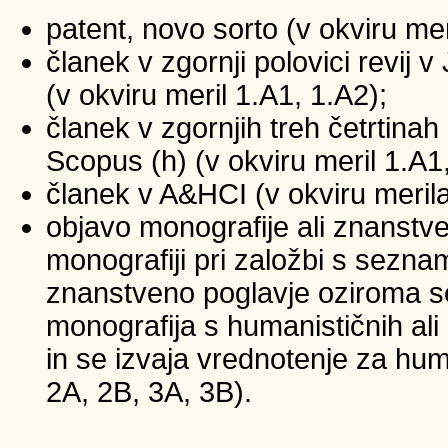
patent, novo sorto (v okviru mer
članek v zgornji polovici revij
(v okviru meril 1.A1, 1.A2);
članek v zgornjih treh četrtinah 
Scopus (h) (v okviru meril 1.A1
članek v A&HCI (v okviru merila
objavo monografije ali znanstv
monografiji pri založbi s sezna
znanstveno poglavje oziroma se
monografija s humanističnih ali
in se izvaja vrednotenje za huma
2A, 2B, 3A, 3B).