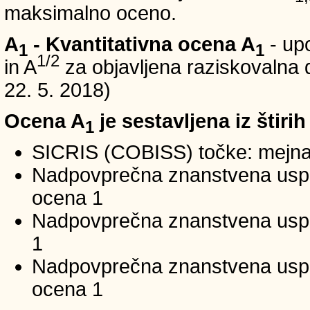
maksimalno oceno.
A
- Kvantitativna ocena A
- up
1
1
1/2
in A
za objavljena raziskovalna d
22. 5. 2018)
Ocena A
je sestavljena iz štirih
1
SICRIS (COBISS) točke: mejna
Nadpovprečna znanstvena uspeš
ocena 1
Nadpovprečna znanstvena uspe
1
Nadpovprečna znanstvena usp
ocena 1