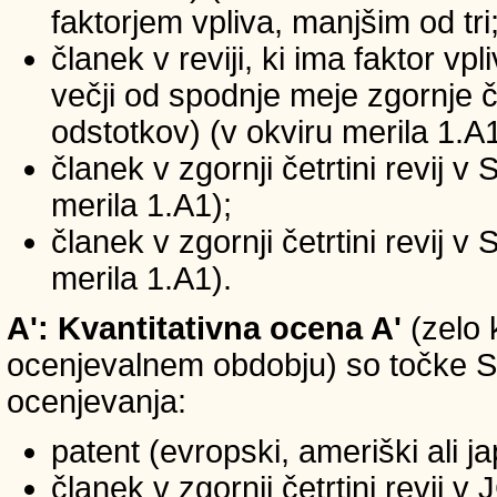
faktorjem vpliva, manjšim od tri
članek v reviji, ki ima faktor vp
večji od spodnje meje zgornje če
odstotkov) (v okviru merila 1.A1
članek v zgornji četrtini revij v
merila 1.A1);
članek v zgornji četrtini revij v
merila 1.A1).
A': Kvantitativna ocena A'
(zelo 
ocenjevalnem obdobju) so točke SIC
ocenjevanja:
patent (evropski, ameriški ali j
članek v zgornji četrtini revij 