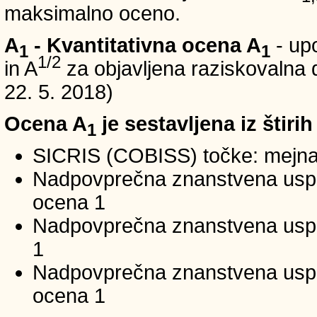
maksimalno oceno.
A
- Kvantitativna ocena A
- up
1
1
1/2
in A
za objavljena raziskovalna d
22. 5. 2018)
Ocena A
je sestavljena iz štirih
1
SICRIS (COBISS) točke: mejna
Nadpovprečna znanstvena uspeš
ocena 1
Nadpovprečna znanstvena uspe
1
Nadpovprečna znanstvena usp
ocena 1