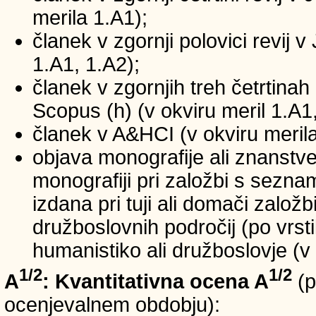
merila 1.A1);
članek v zgornji polovici revij v
1.A1, 1.A2);
članek v zgornjih treh četrtinah 
Scopus (h) (v okviru meril 1.A1,
članek v A&HCI (v okviru merila
objava monografije ali znanstv
monografiji pri založbi s sezn
izdana pri tuji ali domači založb
družboslovnih področij (po vrst
humanistiko ali družboslovje (v 
1/2
1/2
A
: Kvantitativna ocena A
(p
ocenjevalnem obdobju):