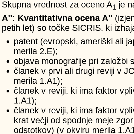
Skupna vrednost za oceno A
je n
1
A'': Kvantitativna ocena A''
(izje
petih let) so točke SICRIS, ki izhaj
patent (evropski, ameriški ali ja
merila 2.E);
objava monografije pri založbi 
članek v prvi ali drugi reviji v
merila 1.A1);
članek v reviji, ki ima faktor v
1.A1);
članek v reviji, ki ima faktor v
krat večji od spodnje meje zgornj
odstotkov) (v okviru merila 1.A1