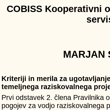
COBISS Kooperativni on
serv
MARJAN S
Kriteriji in merila za ugotavljan
temeljnega raziskovalnega proj
Prvi odstavek 2. člena Pravilnika o 
pogojev za vodjo raziskovalnega p