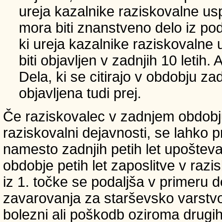
ureja kazalnike raziskovalne usp
mora biti znanstveno delo iz p
ki ureja kazalnike raziskovalne 
biti objavljen v zadnjih 10 letih.
Dela, ki se citirajo v obdobju zad
objavljena tudi prej.
Če raziskovalec v zadnjem obdobju
raziskovalni dejavnosti, se lahko pri
namesto zadnjih petih let upošteva
obdobje petih let zaposlitve v raz
iz 1. točke se podaljša v primeru 
zavarovanja za starševsko varstvo
bolezni ali poškodb oziroma drugih