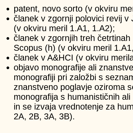
patent, novo sorto (v okviru mer
članek v zgornji polovici revij
(v okviru meril 1.A1, 1.A2);
članek v zgornjih treh četrtinah 
Scopus (h) (v okviru meril 1.A1
članek v A&HCI (v okviru merila
objavo monografije ali znanstv
monografiji pri založbi s sezna
znanstveno poglavje oziroma se
monografija s humanističnih ali
in se izvaja vrednotenje za huma
2A, 2B, 3A, 3B).