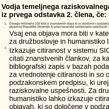
Vodja temeljnega raziskovalnega
iz prvega odstavka 2. člena, če:
1.
Dosega minimalno 100 točk iz znanstvenih objav, ki so določene v podzak
dejavnost Republike Slovenije, ki ureja kazalnike raziskovalne uspešnosti, v 
Vsaj ena objava mora biti v kate
za družboslovje in humanistiko la
2.
Izkazuje citiranost v sistemu SI
citati znanstvenih člankov, za ka
bibliografski zapis v bazah poda
za vrednotenje citiranosti in so 
podzakonskem predpisu, ki urej
raziskovalne uspešnosti. Za dru
humanistiko lahko izkazuje citi
objavah, ki so določene v podz