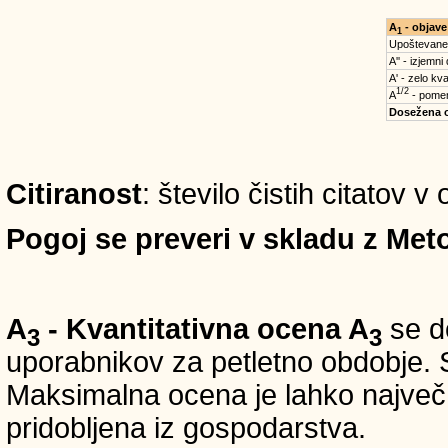
A
- objave
1
Upoštevane
A'' - izjemni
A' - zelo kva
1/2
A
- pomem
Dosežena 
Citiranost
: število čistih citatov 
Pogoj se preveri v skladu z Meto
A
- Kvantitativna ocena A
se do
3
3
uporabnikov za petletno obdobje. S
Maksimalna ocena je lahko največ 5
pridobljena iz gospodarstva.