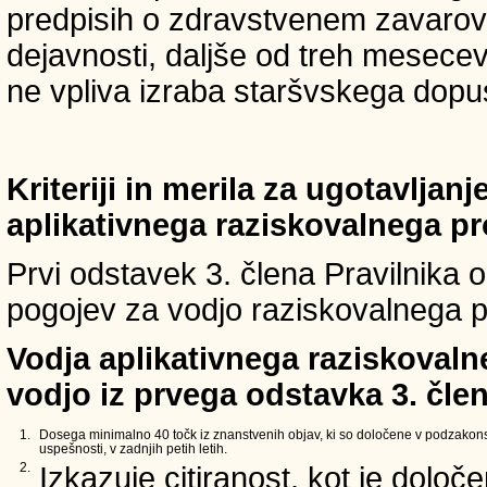
predpisih o zdravstvenem zavarova
dejavnosti, daljše od treh mesece
ne vpliva izraba staršvskega dopust
Kriteriji in merila za ugotavljan
aplikativnega raziskovalnega p
Prvi odstavek 3. člena Pravilnika o 
pogojev za vodjo raziskovalnega p
Vodja aplikativnega raziskovaln
vodjo iz prvega odstavka 3. člen
1.
Dosega minimalno 40 točk iz znanstvenih objav, ki so določene v podzakons
uspešnosti, v zadnjih petih letih.
2.
Izkazuje citiranost, kot je določ