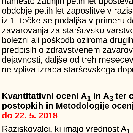
namesto zadnjih petih let upošteva
obdobje petih let zaposlitve v raz
iz 1. točke se podaljša v primeru 
zavarovanja za starševsko varstvo
bolezni ali poškodb oziroma drugih
predpisih o zdravstvenem zavarova
dejavnosti, daljše od treh mesece
ne vpliva izraba starševskega dopu
Kvantitativni oceni A
in A
ter c
1
3
postopkih in Metodologije ocenj
do 22. 5. 2018
Raziskovalci, ki imajo vrednost A
1,