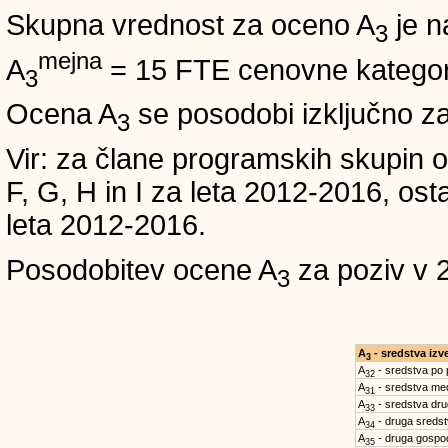
Skupna vrednost za oceno A
je n
3
mejna
A
= 15 FTE cenovne kategori
3
Ocena A
se posodobi izključno z
3
Vir: za člane programskih skup
F, G, H in I za leta 2012-2016,
leta 2012-2016.
Posodobitev ocene A
za poziv v 
3
A
- sredstva iz
3
A
- sredstva po
32
A
- sredstva med
31
A
- sredstva dru
33
A
- druga sreds
34
A
- druga gospo
35