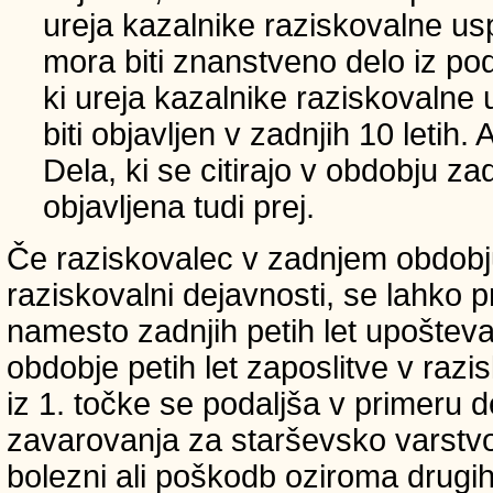
ureja kazalnike raziskovalne usp
mora biti znanstveno delo iz p
ki ureja kazalnike raziskovalne 
biti objavljen v zadnjih 10 letih.
Dela, ki se citirajo v obdobju zad
objavljena tudi prej.
Če raziskovalec v zadnjem obdobju
raziskovalni dejavnosti, se lahko pri
namesto zadnjih petih let upošteva
obdobje petih let zaposlitve v raz
iz 1. točke se podaljša v primeru 
zavarovanja za starševsko varstvo
bolezni ali poškodb oziroma drugih