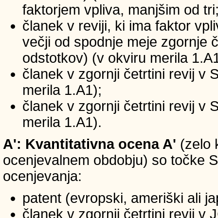
faktorjem vpliva, manjšim od tri
članek v reviji, ki ima faktor vp
večji od spodnje meje zgornje če
odstotkov) (v okviru merila 1.A1
članek v zgornji četrtini revij v
merila 1.A1);
članek v zgornji četrtini revij v
merila 1.A1).
A': Kvantitativna ocena A'
(zelo 
ocenjevalnem obdobju) so točke SIC
ocenjevanja:
patent (evropski, ameriški ali j
članek v zgornji četrtini revij 