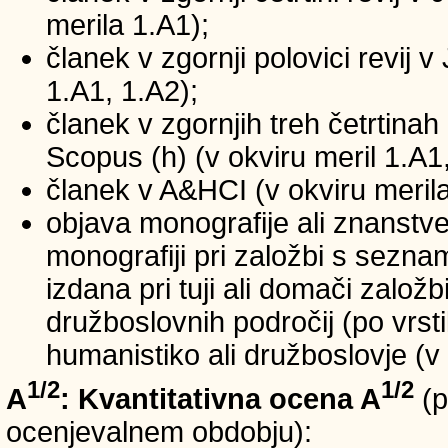
merila 1.A1);
članek v zgornji polovici revij v
1.A1, 1.A2);
članek v zgornjih treh četrtinah 
Scopus (h) (v okviru meril 1.A1,
članek v A&HCI (v okviru merila
objava monografije ali znanstv
monografiji pri založbi s sezn
izdana pri tuji ali domači založb
družboslovnih področij (po vrst
humanistiko ali družboslovje (v 
1/2
1/2
A
: Kvantitativna ocena A
(p
ocenjevalnem obdobju):