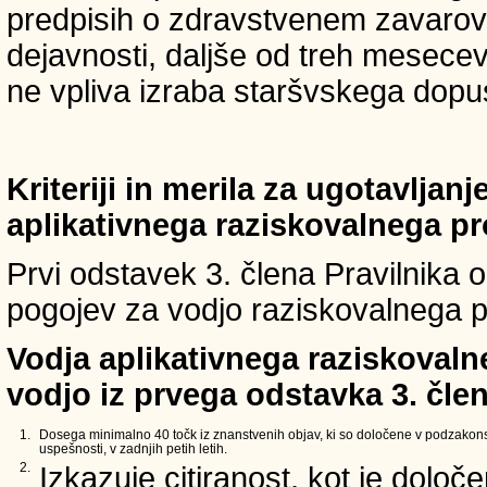
predpisih o zdravstvenem zavarova
dejavnosti, daljše od treh mesece
ne vpliva izraba staršvskega dopust
Kriteriji in merila za ugotavljan
aplikativnega raziskovalnega p
Prvi odstavek 3. člena Pravilnika o 
pogojev za vodjo raziskovalnega p
Vodja aplikativnega raziskovaln
vodjo iz prvega odstavka 3. člen
1.
Dosega minimalno 40 točk iz znanstvenih objav, ki so določene v podzakons
uspešnosti, v zadnjih petih letih.
2.
Izkazuje citiranost, kot je določ