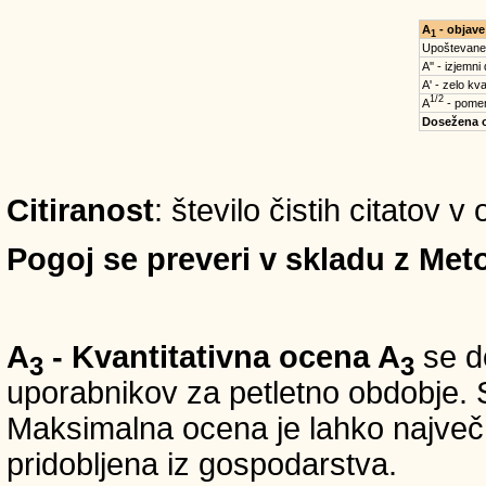
A
- objave
1
Upoštevane
A'' - izjemni
A' - zelo kva
1/2
A
- pomem
Dosežena 
Citiranost
: število čistih citatov v
Pogoj se preveri v skladu z Meto
A
- Kvantitativna ocena A
se do
3
3
uporabnikov za petletno obdobje. S
Maksimalna ocena je lahko največ 5
pridobljena iz gospodarstva.