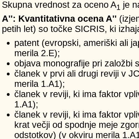
Skupna vrednost za oceno A
je n
1
A'': Kvantitativna ocena A''
(izje
petih let) so točke SICRIS, ki izhaj
patent (evropski, ameriški ali ja
merila 2.E);
objava monografije pri založbi 
članek v prvi ali drugi reviji v
merila 1.A1);
članek v reviji, ki ima faktor v
1.A1);
članek v reviji, ki ima faktor v
krat večji od spodnje meje zgornj
odstotkov) (v okviru merila 1.A1