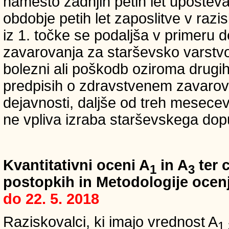
namesto zadnjih petih let upošteva
obdobje petih let zaposlitve v raz
iz 1. točke se podaljša v primeru 
zavarovanja za starševsko varstvo
bolezni ali poškodb oziroma drugih
predpisih o zdravstvenem zavarova
dejavnosti, daljše od treh mesece
ne vpliva izraba starševskega dopu
Kvantitativni oceni A
in A
ter c
1
3
postopkih in Metodologije ocenj
do 22. 5. 2018
Raziskovalci, ki imajo vrednost A
1,