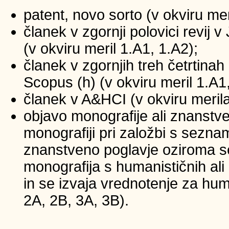
patent, novo sorto (v okviru mer
članek v zgornji polovici revij
(v okviru meril 1.A1, 1.A2);
članek v zgornjih treh četrtinah 
Scopus (h) (v okviru meril 1.A1
članek v A&HCI (v okviru merila
objavo monografije ali znanstv
monografiji pri založbi s sezna
znanstveno poglavje oziroma se
monografija s humanističnih ali
in se izvaja vrednotenje za huma
2A, 2B, 3A, 3B).