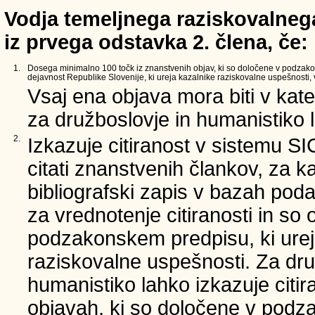
Vodja temeljnega raziskovalnega
iz prvega odstavka 2. člena, če:
1.
Dosega minimalno 100 točk iz znanstvenih objav, ki so določene v podzak
dejavnost Republike Slovenije, ki ureja kazalnike raziskovalne uspešnosti, v
Vsaj ena objava mora biti v kate
za družboslovje in humanistiko l
2.
Izkazuje citiranost v sistemu S
citati znanstvenih člankov, za k
bibliografski zapis v bazah poda
za vrednotenje citiranosti in so
podzakonskem predpisu, ki urej
raziskovalne uspešnosti. Za dru
humanistiko lahko izkazuje citi
objavah, ki so določene v podz