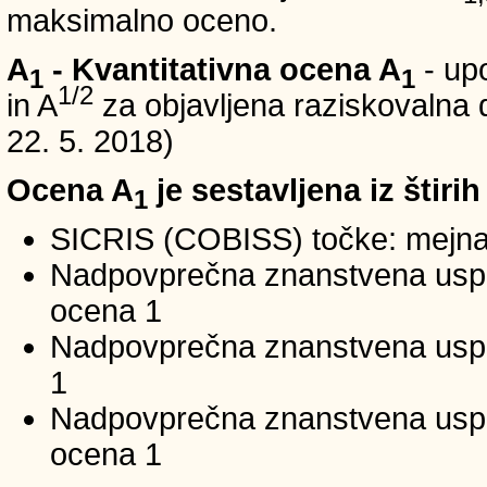
maksimalno oceno.
A
- Kvantitativna ocena A
- up
1
1
1/2
in A
za objavljena raziskovalna d
22. 5. 2018)
Ocena A
je sestavljena iz štirih
1
SICRIS (COBISS) točke: mejna
Nadpovprečna znanstvena uspeš
ocena 1
Nadpovprečna znanstvena uspe
1
Nadpovprečna znanstvena usp
ocena 1