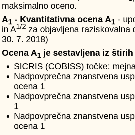
maksimalno oceno.
A
- Kvantitativna ocena A
- up
1
1
1/2
in A
za objavljena raziskovalna d
30. 7. 2018)
Ocena A
je sestavljena iz štirih
1
SICRIS (COBISS) točke: mejna
Nadpovprečna znanstvena uspeš
ocena 1
Nadpovprečna znanstvena uspe
1
Nadpovprečna znanstvena usp
ocena 1