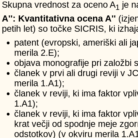
Skupna vrednost za oceno A
je n
1
A'': Kvantitativna ocena A''
(izje
petih let) so točke SICRIS, ki izhaj
patent (evropski, ameriški ali ja
merila 2.E);
objava monografije pri založbi 
članek v prvi ali drugi reviji v
merila 1.A1);
članek v reviji, ki ima faktor v
1.A1);
članek v reviji, ki ima faktor v
krat večji od spodnje meje zgornj
odstotkov) (v okviru merila 1.A1