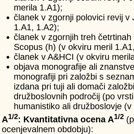
merila 1.A1);
članek v zgornji polovici revij v
1.A1, 1.A2);
članek v zgornjih treh četrtinah 
Scopus (h) (v okviru meril 1.A1,
članek v A&HCI (v okviru merila
objava monografije ali znanstv
monografiji pri založbi s sezn
izdana pri tuji ali domači založb
družboslovnih področij (po vrst
humanistiko ali družboslovje (v 
1/2
1/2
A
: Kvantitativna ocena A
(p
ocenjevalnem obdobju):