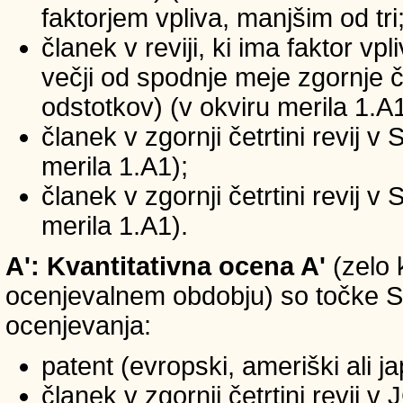
faktorjem vpliva, manjšim od tri
članek v reviji, ki ima faktor vp
večji od spodnje meje zgornje če
odstotkov) (v okviru merila 1.A1
članek v zgornji četrtini revij v
merila 1.A1);
članek v zgornji četrtini revij v
merila 1.A1).
A': Kvantitativna ocena A'
(zelo 
ocenjevalnem obdobju) so točke SIC
ocenjevanja:
patent (evropski, ameriški ali j
članek v zgornji četrtini revij 