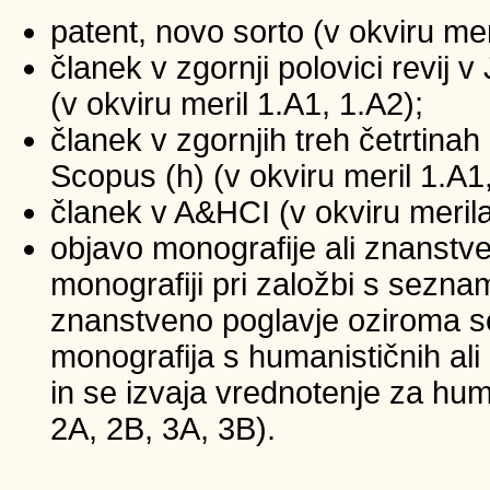
patent, novo sorto (v okviru mer
članek v zgornji polovici revij
(v okviru meril 1.A1, 1.A2);
članek v zgornjih treh četrtinah 
Scopus (h) (v okviru meril 1.A1
članek v A&HCI (v okviru merila
objavo monografije ali znanstv
monografiji pri založbi s sezna
znanstveno poglavje oziroma se
monografija s humanističnih ali
in se izvaja vrednotenje za huma
2A, 2B, 3A, 3B).