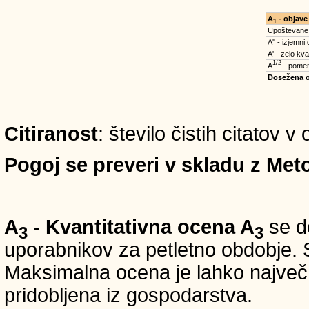
A
- objave
1
Upoštevane
A'' - izjemni
A' - zelo kva
1/2
A
- pomem
Dosežena 
Citiranost
: število čistih citatov 
Pogoj se preveri v skladu z Meto
A
- Kvantitativna ocena A
se do
3
3
uporabnikov za petletno obdobje. S
Maksimalna ocena je lahko največ 5
pridobljena iz gospodarstva.