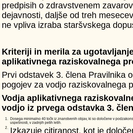
predpisih o zdravstvenem zavarova
dejavnosti, daljše od treh mesece
ne vpliva izraba staršvskega dopust
Kriteriji in merila za ugotavljan
aplikativnega raziskovalnega p
Prvi odstavek 3. člena Pravilnika o 
pogojev za vodjo raziskovalnega p
Vodja aplikativnega raziskovaln
vodjo iz prvega odstavka 3. člen
1.
Dosega minimalno 40 točk iz znanstvenih objav, ki so določene v podzakons
uspešnosti, v zadnjih petih letih.
2.
Izkazuje citiranost, kot je določ