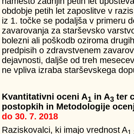
namesto zadnjih petih let upošteva
obdobje petih let zaposlitve v raz
iz 1. točke se podaljša v primeru 
zavarovanja za starševsko varstvo
bolezni ali poškodb oziroma drugih
predpisih o zdravstvenem zavarova
dejavnosti, daljše od treh mesece
ne vpliva izraba starševskega dopu
Kvantitativni oceni A
in A
ter c
1
3
postopkih in Metodologije ocenj
do 30. 7. 2018
Raziskovalci, ki imajo vrednost A
1,