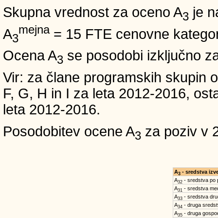
Skupna vrednost za oceno A
je n
3
mejna
A
= 15 FTE cenovne kategori
3
Ocena A
se posodobi izključno z
3
Vir: za člane programskih skup
F, G, H in I za leta 2012-2016,
leta 2012-2016.
Posodobitev ocene A
za poziv v 
3
A
- sredstva iz
3
A
- sredstva po
32
A
- sredstva med
31
A
- sredstva dru
33
A
- druga sreds
34
A
- druga gospo
35