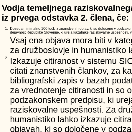
Vodja temeljnega raziskovalnega
iz prvega odstavka 2. člena, če:
1.
Dosega minimalno 100 točk iz znanstvenih objav, ki so določene v podzako
dejavnost Republike Slovenije, ki ureja kazalnike raziskovalne uspešnosti, v 
Vsaj ena objava mora biti v kate
za družboslovje in humanistiko la
2.
Izkazuje citiranost v sistemu SI
citati znanstvenih člankov, za ka
bibliografski zapis v bazah podat
za vrednotenje citiranosti in so 
podzakonskem predpisu, ki urej
raziskovalne uspešnosti. Za dru
humanistiko lahko izkazuje citir
objavah, ki so določene v podz