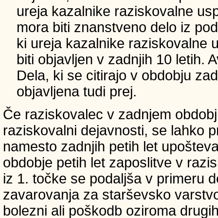
ureja kazalnike raziskovalne usp
mora biti znanstveno delo iz p
ki ureja kazalnike raziskovalne 
biti objavljen v zadnjih 10 letih.
Dela, ki se citirajo v obdobju zad
objavljena tudi prej.
Če raziskovalec v zadnjem obdobju
raziskovalni dejavnosti, se lahko pri
namesto zadnjih petih let upošteva
obdobje petih let zaposlitve v raz
iz 1. točke se podaljša v primeru 
zavarovanja za starševsko varstvo
bolezni ali poškodb oziroma drugih