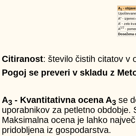
A
- objave
1
Upoštevane
A'' - izjemni
A' - zelo kva
1/2
A
- pomem
Dosežena 
Citiranost
: število čistih citatov 
Pogoj se preveri v skladu z Meto
A
- Kvantitativna ocena A
se do
3
3
uporabnikov za petletno obdobje. S
Maksimalna ocena je lahko največ 5
pridobljena iz gospodarstva.