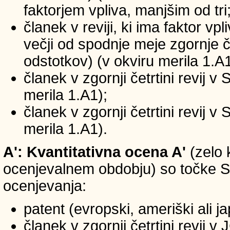
faktorjem vpliva, manjšim od tri
članek v reviji, ki ima faktor vp
večji od spodnje meje zgornje če
odstotkov) (v okviru merila 1.A1
članek v zgornji četrtini revij v
merila 1.A1);
članek v zgornji četrtini revij v
merila 1.A1).
A': Kvantitativna ocena A'
(zelo 
ocenjevalnem obdobju) so točke SIC
ocenjevanja:
patent (evropski, ameriški ali j
članek v zgornji četrtini revij 