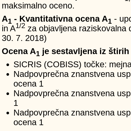
maksimalno oceno.
A
- Kvantitativna ocena A
- up
1
1
1/2
in A
za objavljena raziskovalna d
30. 7. 2018)
Ocena A
je sestavljena iz štirih
1
SICRIS (COBISS) točke: mejna
Nadpovprečna znanstvena uspeš
ocena 1
Nadpovprečna znanstvena uspe
1
Nadpovprečna znanstvena usp
ocena 1