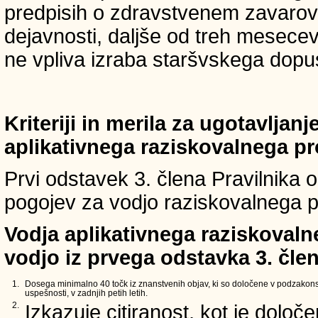
predpisih o zdravstvenem zavarova
dejavnosti, daljše od treh mesece
ne vpliva izraba staršvskega dopust
Kriteriji in merila za ugotavljan
aplikativnega raziskovalnega p
Prvi odstavek 3. člena Pravilnika o 
pogojev za vodjo raziskovalnega p
Vodja aplikativnega raziskovaln
vodjo iz prvega odstavka 3. člen
1.
Dosega minimalno 40 točk iz znanstvenih objav, ki so določene v podzakons
uspešnosti, v zadnjih petih letih.
2.
Izkazuje citiranost, kot je določ