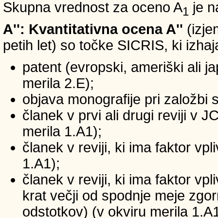
Skupna vrednost za oceno A
je n
1
A'': Kvantitativna ocena A''
(izje
petih let) so točke SICRIS, ki izhaj
patent (evropski, ameriški ali ja
merila 2.E);
objava monografije pri založbi 
članek v prvi ali drugi reviji v
merila 1.A1);
članek v reviji, ki ima faktor v
1.A1);
članek v reviji, ki ima faktor v
krat večji od spodnje meje zgornj
odstotkov) (v okviru merila 1.A1