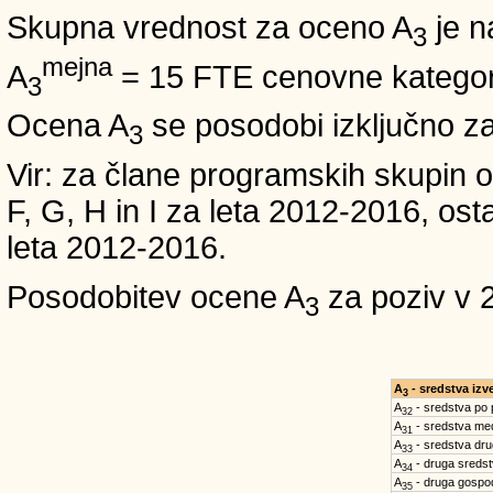
Skupna vrednost za oceno A
je n
3
mejna
A
= 15 FTE cenovne kategori
3
Ocena A
se posodobi izključno z
3
Vir: za člane programskih skup
F, G, H in I za leta 2012-2016,
leta 2012-2016.
Posodobitev ocene A
za poziv v 
3
A
- sredstva iz
3
A
- sredstva po
32
A
- sredstva med
31
A
- sredstva dru
33
A
- druga sreds
34
A
- druga gospo
35