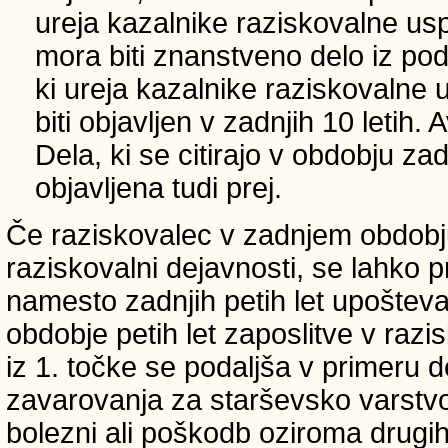
ureja kazalnike raziskovalne usp
mora biti znanstveno delo iz p
ki ureja kazalnike raziskovalne 
biti objavljen v zadnjih 10 letih.
Dela, ki se citirajo v obdobju zad
objavljena tudi prej.
Če raziskovalec v zadnjem obdobju
raziskovalni dejavnosti, se lahko pri
namesto zadnjih petih let upošteva
obdobje petih let zaposlitve v raz
iz 1. točke se podaljša v primeru 
zavarovanja za starševsko varstvo
bolezni ali poškodb oziroma drugih