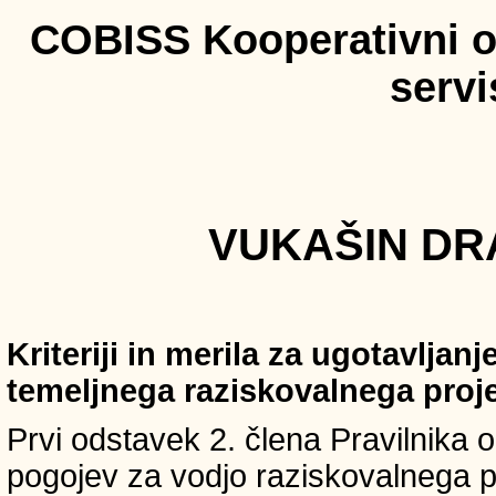
COBISS Kooperativni on
serv
VUKAŠIN DRA
Kriteriji in merila za ugotavljan
temeljnega raziskovalnega proj
Prvi odstavek 2. člena Pravilnika o 
pogojev za vodjo raziskovalnega p