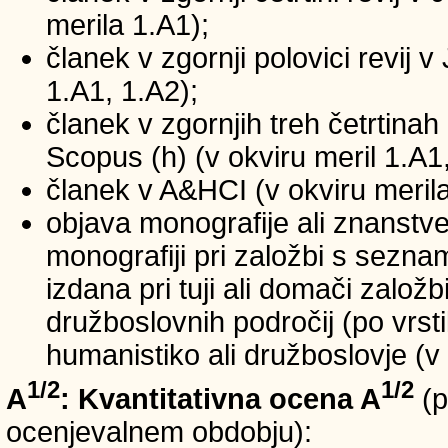
merila 1.A1);
članek v zgornji polovici revij v
1.A1, 1.A2);
članek v zgornjih treh četrtinah 
Scopus (h) (v okviru meril 1.A1,
članek v A&HCI (v okviru merila
objava monografije ali znanstv
monografiji pri založbi s sezn
izdana pri tuji ali domači založb
družboslovnih področij (po vrst
humanistiko ali družboslovje (v 
1/2
1/2
A
: Kvantitativna ocena A
(p
ocenjevalnem obdobju):