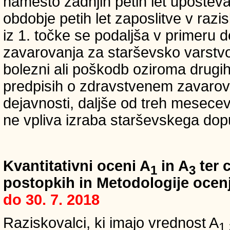
namesto zadnjih petih let upošteva
obdobje petih let zaposlitve v raz
iz 1. točke se podaljša v primeru 
zavarovanja za starševsko varstvo
bolezni ali poškodb oziroma drugih
predpisih o zdravstvenem zavarova
dejavnosti, daljše od treh mesece
ne vpliva izraba starševskega dopu
Kvantitativni oceni A
in A
ter c
1
3
postopkih in Metodologije ocenj
do 30. 7. 2018
Raziskovalci, ki imajo vrednost A
1,