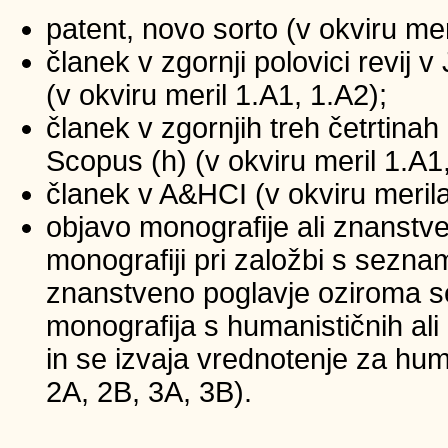
patent, novo sorto (v okviru mer
članek v zgornji polovici revij
(v okviru meril 1.A1, 1.A2);
članek v zgornjih treh četrtinah 
Scopus (h) (v okviru meril 1.A1
članek v A&HCI (v okviru merila
objavo monografije ali znanstv
monografiji pri založbi s sezna
znanstveno poglavje oziroma se
monografija s humanističnih ali
in se izvaja vrednotenje za huma
2A, 2B, 3A, 3B).