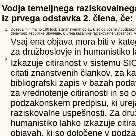
Vodja temeljnega raziskovalnega
iz prvega odstavka 2. člena, če:
1.
Dosega minimalno 100 točk iz znanstvenih objav, ki so določene v podzako
dejavnost Republike Slovenije, ki ureja kazalnike raziskovalne uspešnosti, v 
Vsaj ena objava mora biti v kate
za družboslovje in humanistiko la
2.
Izkazuje citiranost v sistemu SI
citati znanstvenih člankov, za ka
bibliografski zapis v bazah podat
za vrednotenje citiranosti in so 
podzakonskem predpisu, ki urej
raziskovalne uspešnosti. Za dru
humanistiko lahko izkazuje citir
objavah, ki so določene v podz