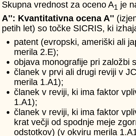
Skupna vrednost za oceno A
je n
1
A'': Kvantitativna ocena A''
(izje
petih let) so točke SICRIS, ki izhaj
patent (evropski, ameriški ali ja
merila 2.E);
objava monografije pri založbi 
članek v prvi ali drugi reviji v
merila 1.A1);
članek v reviji, ki ima faktor v
1.A1);
članek v reviji, ki ima faktor v
krat večji od spodnje meje zgornj
odstotkov) (v okviru merila 1.A1