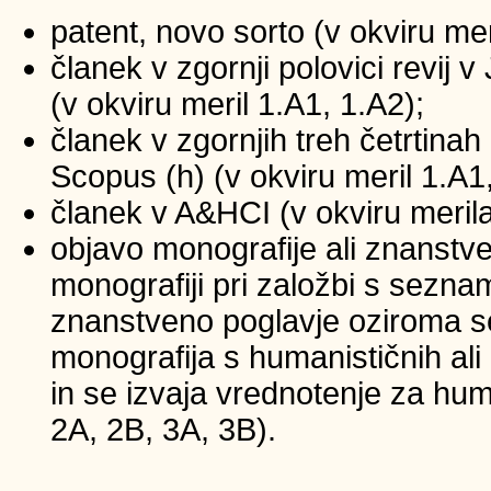
patent, novo sorto (v okviru mer
članek v zgornji polovici revij
(v okviru meril 1.A1, 1.A2);
članek v zgornjih treh četrtinah 
Scopus (h) (v okviru meril 1.A1
članek v A&HCI (v okviru merila
objavo monografije ali znanstv
monografiji pri založbi s sezna
znanstveno poglavje oziroma se
monografija s humanističnih ali
in se izvaja vrednotenje za huma
2A, 2B, 3A, 3B).