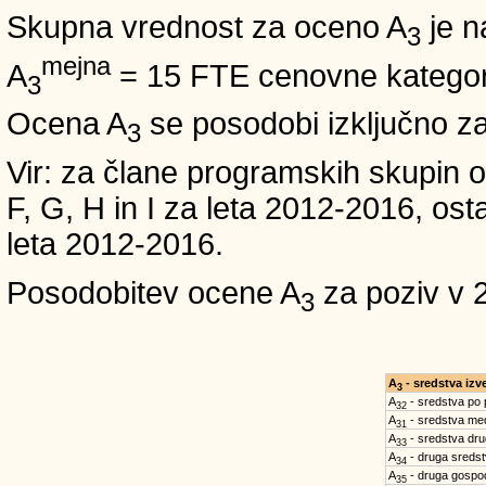
Skupna vrednost za oceno A
je n
3
mejna
A
= 15 FTE cenovne kategori
3
Ocena A
se posodobi izključno z
3
Vir: za člane programskih skup
F, G, H in I za leta 2012-2016,
leta 2012-2016.
Posodobitev ocene A
za poziv v 
3
A
- sredstva iz
3
A
- sredstva po
32
A
- sredstva med
31
A
- sredstva dru
33
A
- druga sreds
34
A
- druga gospo
35