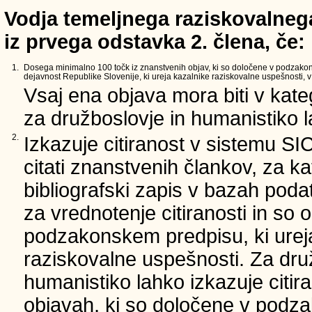
Vodja temeljnega raziskovalnega
iz prvega odstavka 2. člena, če:
1.
Dosega minimalno 100 točk iz znanstvenih objav, ki so določene v podzako
dejavnost Republike Slovenije, ki ureja kazalnike raziskovalne uspešnosti, v 
Vsaj ena objava mora biti v kate
za družboslovje in humanistiko la
2.
Izkazuje citiranost v sistemu SI
citati znanstvenih člankov, za ka
bibliografski zapis v bazah podat
za vrednotenje citiranosti in so 
podzakonskem predpisu, ki urej
raziskovalne uspešnosti. Za dru
humanistiko lahko izkazuje citir
objavah, ki so določene v podz