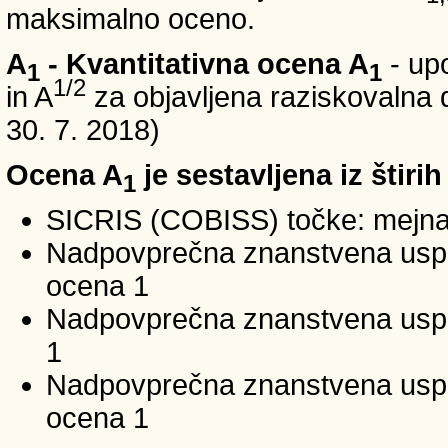
maksimalno oceno.
A
- Kvantitativna ocena A
- up
1
1
1/2
in A
za objavljena raziskovalna d
30. 7. 2018)
Ocena A
je sestavljena iz štirih
1
SICRIS (COBISS) točke: mejna
Nadpovprečna znanstvena uspeš
ocena 1
Nadpovprečna znanstvena uspe
1
Nadpovprečna znanstvena usp
ocena 1