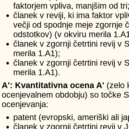
faktorjem vpliva, manjšim od tri
članek v reviji, ki ima faktor vp
večji od spodnje meje zgornje če
odstotkov) (v okviru merila 1.A1
članek v zgornji četrtini revij v
merila 1.A1);
članek v zgornji četrtini revij v
merila 1.A1).
A': Kvantitativna ocena A'
(zelo 
ocenjevalnem obdobju) so točke SIC
ocenjevanja:
patent (evropski, ameriški ali j
članek v zgornji četrtini revij 