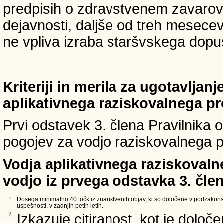
predpisih o zdravstvenem zavarova
dejavnosti, daljše od treh mesece
ne vpliva izraba staršvskega dopust
Kriteriji in merila za ugotavljan
aplikativnega raziskovalnega p
Prvi odstavek 3. člena Pravilnika o 
pogojev za vodjo raziskovalnega p
Vodja aplikativnega raziskovaln
vodjo iz prvega odstavka 3. člen
1.
Dosega minimalno 40 točk iz znanstvenih objav, ki so določene v podzakons
uspešnosti, v zadnjih petih letih.
2.
Izkazuje citiranost, kot je določ