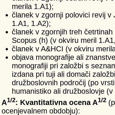
merila 1.A1);
članek v zgornji polovici revij v
1.A1, 1.A2);
članek v zgornjih treh četrtinah 
Scopus (h) (v okviru meril 1.A1,
članek v A&HCI (v okviru merila
objava monografije ali znanstv
monografiji pri založbi s sezn
izdana pri tuji ali domači založb
družboslovnih področij (po vrst
humanistiko ali družboslovje (v 
1/2
1/2
A
: Kvantitativna ocena A
(p
ocenjevalnem obdobju):