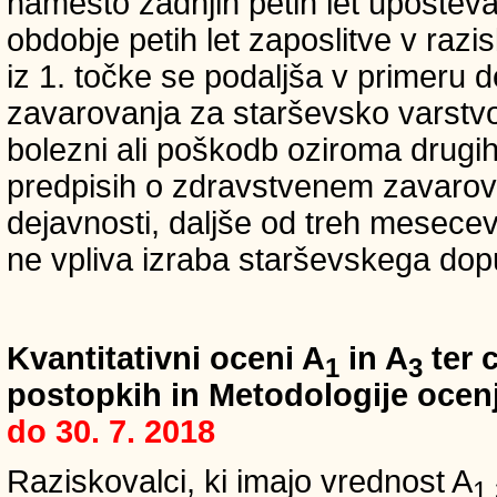
namesto zadnjih petih let upošteva
obdobje petih let zaposlitve v raz
iz 1. točke se podaljša v primeru 
zavarovanja za starševsko varstvo
bolezni ali poškodb oziroma drugih
predpisih o zdravstvenem zavarova
dejavnosti, daljše od treh mesece
ne vpliva izraba starševskega dopu
Kvantitativni oceni A
in A
ter c
1
3
postopkih in Metodologije ocenj
do 30. 7. 2018
Raziskovalci, ki imajo vrednost A
1,