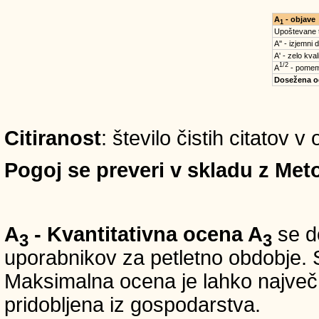
A
- objave
1
Upoštevane 
A'' - izjemni
A' - zelo kval
1/2
A
- pomem
Dosežena o
Citiranost
: število čistih citatov 
Pogoj se preveri v skladu z Meto
A
- Kvantitativna ocena A
se do
3
3
uporabnikov za petletno obdobje. S
Maksimalna ocena je lahko največ 5
pridobljena iz gospodarstva.