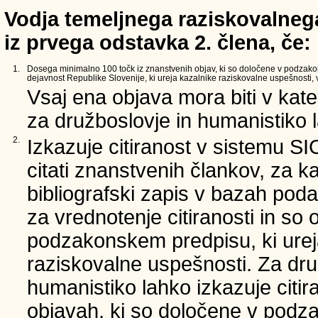
Vodja temeljnega raziskovalnega
iz prvega odstavka 2. člena, če:
1.
Dosega minimalno 100 točk iz znanstvenih objav, ki so določene v podzak
dejavnost Republike Slovenije, ki ureja kazalnike raziskovalne uspešnosti, v 
Vsaj ena objava mora biti v kate
za družboslovje in humanistiko la
2.
Izkazuje citiranost v sistemu SI
citati znanstvenih člankov, za ka
bibliografski zapis v bazah poda
za vrednotenje citiranosti in so 
podzakonskem predpisu, ki urej
raziskovalne uspešnosti. Za dru
humanistiko lahko izkazuje citi
objavah, ki so določene v podz