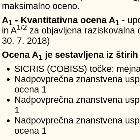
maksimalno oceno.
A
- Kvantitativna ocena A
- up
1
1
1/2
in A
za objavljena raziskovalna d
30. 7. 2018)
Ocena A
je sestavljena iz štirih
1
SICRIS (COBISS) točke: mejna
Nadpovprečna znanstvena uspeš
ocena 1
Nadpovprečna znanstvena uspe
1
Nadpovprečna znanstvena usp
ocena 1