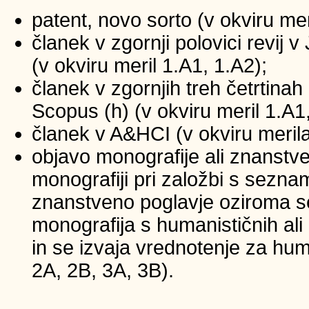
patent, novo sorto (v okviru mer
članek v zgornji polovici revij
(v okviru meril 1.A1, 1.A2);
članek v zgornjih treh četrtinah 
Scopus (h) (v okviru meril 1.A1
članek v A&HCI (v okviru merila
objavo monografije ali znanstv
monografiji pri založbi s sezna
znanstveno poglavje oziroma se
monografija s humanističnih ali
in se izvaja vrednotenje za huma
2A, 2B, 3A, 3B).