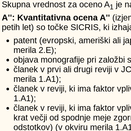
Skupna vrednost za oceno A
je n
1
A'': Kvantitativna ocena A''
(izje
petih let) so točke SICRIS, ki izhaj
patent (evropski, ameriški ali ja
merila 2.E);
objava monografije pri založbi 
članek v prvi ali drugi reviji v
merila 1.A1);
članek v reviji, ki ima faktor v
1.A1);
članek v reviji, ki ima faktor v
krat večji od spodnje meje zgornj
odstotkov) (v okviru merila 1.A1