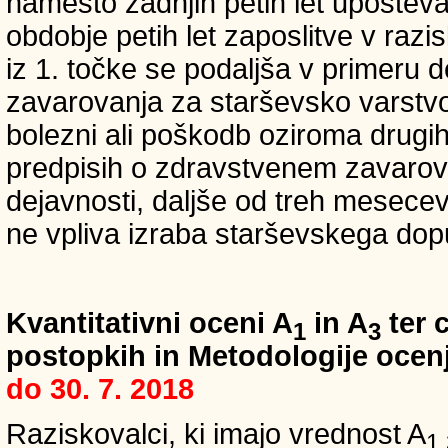
namesto zadnjih petih let upošteva
obdobje petih let zaposlitve v raz
iz 1. točke se podaljša v primeru 
zavarovanja za starševsko varstvo
bolezni ali poškodb oziroma drugih
predpisih o zdravstvenem zavarova
dejavnosti, daljše od treh mesece
ne vpliva izraba starševskega dopu
Kvantitativni oceni A
in A
ter c
1
3
postopkih in Metodologije ocenj
do 30. 7. 2018
Raziskovalci, ki imajo vrednost A
1,