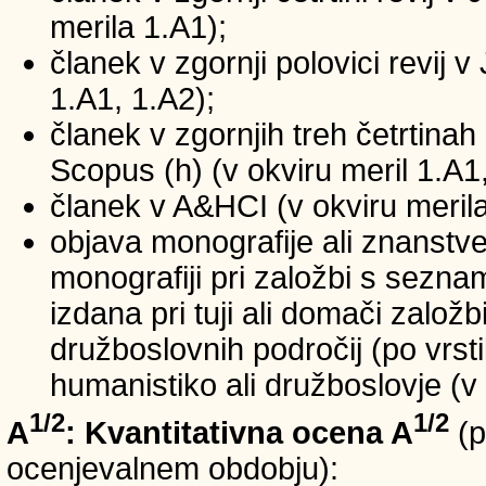
merila 1.A1);
članek v zgornji polovici revij v
1.A1, 1.A2);
članek v zgornjih treh četrtinah 
Scopus (h) (v okviru meril 1.A1,
članek v A&HCI (v okviru merila
objava monografije ali znanstv
monografiji pri založbi s sezn
izdana pri tuji ali domači založb
družboslovnih področij (po vrst
humanistiko ali družboslovje (v 
1/2
1/2
A
: Kvantitativna ocena A
(p
ocenjevalnem obdobju):