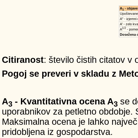
A
- objave
1
Upoštevane
A'' - izjemni
A' - zelo kva
1/2
A
- pomem
Dosežena 
Citiranost
: število čistih citatov 
Pogoj se preveri v skladu z Meto
A
- Kvantitativna ocena A
se do
3
3
uporabnikov za petletno obdobje. S
Maksimalna ocena je lahko največ 5
pridobljena iz gospodarstva.