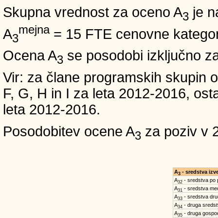
Skupna vrednost za oceno A
je n
3
mejna
A
= 15 FTE cenovne kategori
3
Ocena A
se posodobi izključno z
3
Vir: za člane programskih skup
F, G, H in I za leta 2012-2016,
leta 2012-2016.
Posodobitev ocene A
za poziv v 
3
A
- sredstva iz
3
A
- sredstva po
32
A
- sredstva med
31
A
- sredstva dru
33
A
- druga sreds
34
A
- druga gospo
35