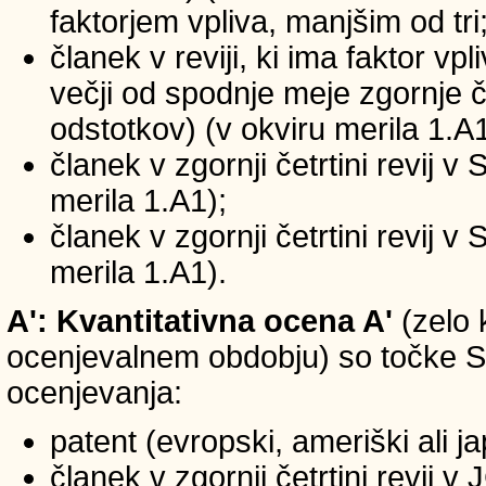
faktorjem vpliva, manjšim od tri
članek v reviji, ki ima faktor vp
večji od spodnje meje zgornje če
odstotkov) (v okviru merila 1.A1
članek v zgornji četrtini revij v
merila 1.A1);
članek v zgornji četrtini revij v
merila 1.A1).
A': Kvantitativna ocena A'
(zelo 
ocenjevalnem obdobju) so točke SIC
ocenjevanja:
patent (evropski, ameriški ali j
članek v zgornji četrtini revij 