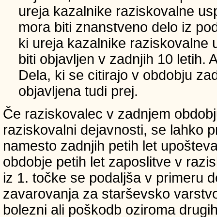
ureja kazalnike raziskovalne usp
mora biti znanstveno delo iz p
ki ureja kazalnike raziskovalne 
biti objavljen v zadnjih 10 letih.
Dela, ki se citirajo v obdobju zad
objavljena tudi prej.
Če raziskovalec v zadnjem obdobju
raziskovalni dejavnosti, se lahko pri
namesto zadnjih petih let upošteva
obdobje petih let zaposlitve v raz
iz 1. točke se podaljša v primeru 
zavarovanja za starševsko varstvo
bolezni ali poškodb oziroma drugih