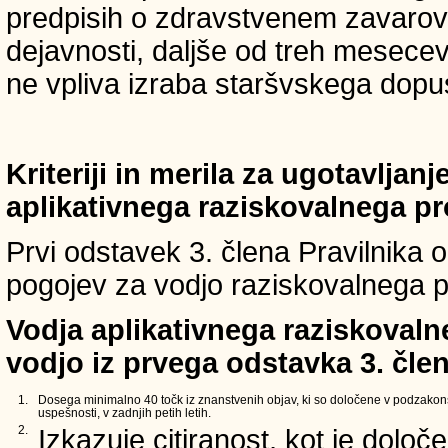
predpisih o zdravstvenem zavarova
dejavnosti, daljše od treh mesece
ne vpliva izraba staršvskega dopust
Kriteriji in merila za ugotavljan
aplikativnega raziskovalnega p
Prvi odstavek 3. člena Pravilnika o 
pogojev za vodjo raziskovalnega p
Vodja aplikativnega raziskovaln
vodjo iz prvega odstavka 3. člen
1.
Dosega minimalno 40 točk iz znanstvenih objav, ki so določene v podzakons
uspešnosti, v zadnjih petih letih.
2.
Izkazuje citiranost, kot je določ