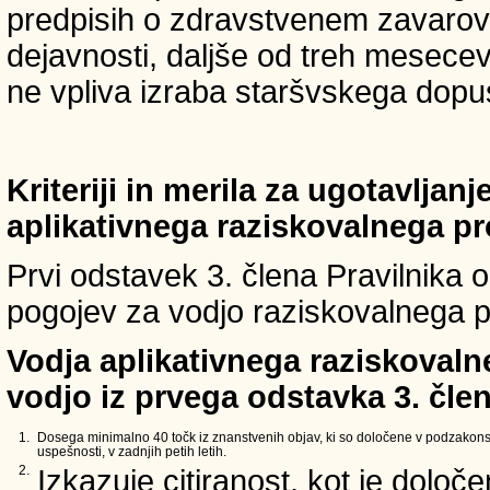
predpisih o zdravstvenem zavarova
dejavnosti, daljše od treh mesece
ne vpliva izraba staršvskega dopust
Kriteriji in merila za ugotavljan
aplikativnega raziskovalnega p
Prvi odstavek 3. člena Pravilnika o 
pogojev za vodjo raziskovalnega p
Vodja aplikativnega raziskovaln
vodjo iz prvega odstavka 3. člen
1.
Dosega minimalno 40 točk iz znanstvenih objav, ki so določene v podzakons
uspešnosti, v zadnjih petih letih.
2.
Izkazuje citiranost, kot je določ