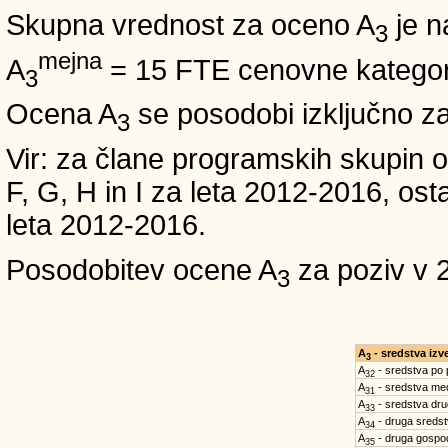
Skupna vrednost za oceno A
je n
3
mejna
A
= 15 FTE cenovne kategori
3
Ocena A
se posodobi izključno z
3
Vir: za člane programskih skup
F, G, H in I za leta 2012-2016,
leta 2012-2016.
Posodobitev ocene A
za poziv v 
3
A
- sredstva iz
3
A
- sredstva po
32
A
- sredstva med
31
A
- sredstva dru
33
A
- druga sreds
34
A
- druga gospo
35