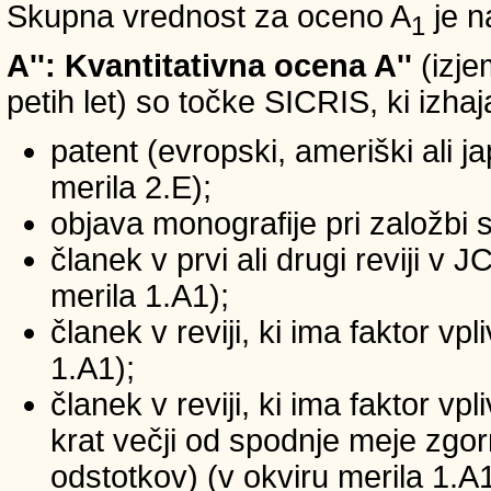
Skupna vrednost za oceno A
je n
1
A'': Kvantitativna ocena A''
(izje
petih let) so točke SICRIS, ki izhaj
patent (evropski, ameriški ali ja
merila 2.E);
objava monografije pri založbi 
članek v prvi ali drugi reviji v
merila 1.A1);
članek v reviji, ki ima faktor v
1.A1);
članek v reviji, ki ima faktor v
krat večji od spodnje meje zgornj
odstotkov) (v okviru merila 1.A1