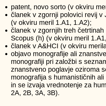
patent, novo sorto (v okviru mer
članek v zgornji polovici revij
(v okviru meril 1.A1, 1.A2);
članek v zgornjih treh četrtinah 
Scopus (h) (v okviru meril 1.A1
članek v A&HCI (v okviru merila
objavo monografije ali znanstv
monografiji pri založbi s sezna
znanstveno poglavje oziroma se
monografija s humanističnih ali
in se izvaja vrednotenje za huma
2A, 2B, 3A, 3B).