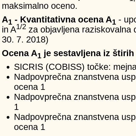
maksimalno oceno.
A
- Kvantitativna ocena A
- up
1
1
1/2
in A
za objavljena raziskovalna d
30. 7. 2018)
Ocena A
je sestavljena iz štirih
1
SICRIS (COBISS) točke: mejna
Nadpovprečna znanstvena uspeš
ocena 1
Nadpovprečna znanstvena uspe
1
Nadpovprečna znanstvena usp
ocena 1