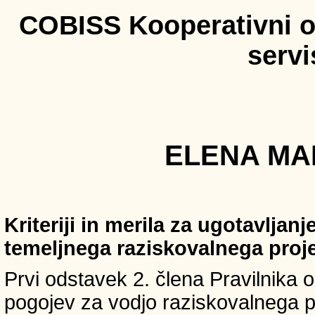
COBISS Kooperativni on
serv
ELENA MAR
Kriteriji in merila za ugotavljan
temeljnega raziskovalnega proj
Prvi odstavek 2. člena Pravilnika o 
pogojev za vodjo raziskovalnega p