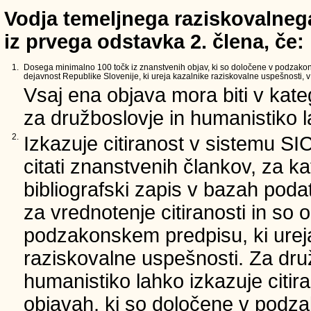
Vodja temeljnega raziskovalnega
iz prvega odstavka 2. člena, če:
1.
Dosega minimalno 100 točk iz znanstvenih objav, ki so določene v podzako
dejavnost Republike Slovenije, ki ureja kazalnike raziskovalne uspešnosti, v 
Vsaj ena objava mora biti v kate
za družboslovje in humanistiko la
2.
Izkazuje citiranost v sistemu SI
citati znanstvenih člankov, za ka
bibliografski zapis v bazah podat
za vrednotenje citiranosti in so 
podzakonskem predpisu, ki urej
raziskovalne uspešnosti. Za dru
humanistiko lahko izkazuje citir
objavah, ki so določene v podz