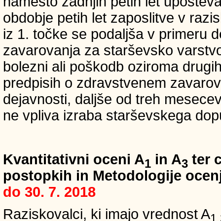
namesto zadnjih petih let upošteva
obdobje petih let zaposlitve v raz
iz 1. točke se podaljša v primeru 
zavarovanja za starševsko varstvo
bolezni ali poškodb oziroma drugih
predpisih o zdravstvenem zavarova
dejavnosti, daljše od treh mesece
ne vpliva izraba starševskega dopu
Kvantitativni oceni A
in A
ter c
1
3
postopkih in Metodologije ocenj
do 30. 7. 2018
Raziskovalci, ki imajo vrednost A
1,