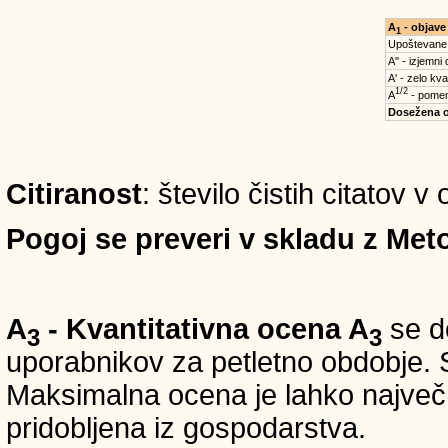
A
- objave
1
Upoštevane
A'' - izjemni
A' - zelo kva
1/2
A
- pomem
Dosežena 
Citiranost
: število čistih citatov 
Pogoj se preveri v skladu z Meto
A
- Kvantitativna ocena A
se do
3
3
uporabnikov za petletno obdobje. S
Maksimalna ocena je lahko največ 5
pridobljena iz gospodarstva.