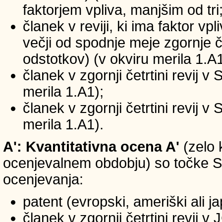
faktorjem vpliva, manjšim od tri
članek v reviji, ki ima faktor vp
večji od spodnje meje zgornje če
odstotkov) (v okviru merila 1.A1
članek v zgornji četrtini revij v
merila 1.A1);
članek v zgornji četrtini revij v
merila 1.A1).
A': Kvantitativna ocena A'
(zelo 
ocenjevalnem obdobju) so točke SIC
ocenjevanja:
patent (evropski, ameriški ali j
članek v zgornji četrtini revij 