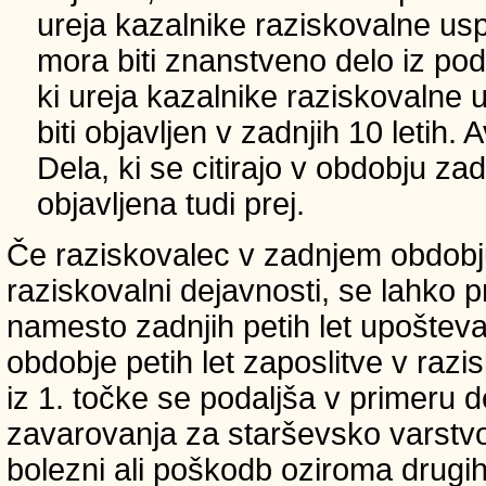
ureja kazalnike raziskovalne usp
mora biti znanstveno delo iz p
ki ureja kazalnike raziskovalne 
biti objavljen v zadnjih 10 letih.
Dela, ki se citirajo v obdobju zad
objavljena tudi prej.
Če raziskovalec v zadnjem obdobju
raziskovalni dejavnosti, se lahko pri
namesto zadnjih petih let upošteva
obdobje petih let zaposlitve v raz
iz 1. točke se podaljša v primeru 
zavarovanja za starševsko varstvo
bolezni ali poškodb oziroma drugih