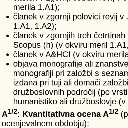
merila 1.A1);
članek v zgornji polovici revij v
1.A1, 1.A2);
članek v zgornjih treh četrtinah 
Scopus (h) (v okviru meril 1.A1,
članek v A&HCI (v okviru merila
objava monografije ali znanstv
monografiji pri založbi s sezn
izdana pri tuji ali domači založb
družboslovnih področij (po vrst
humanistiko ali družboslovje (v 
1/2
1/2
A
: Kvantitativna ocena A
(p
ocenjevalnem obdobju):