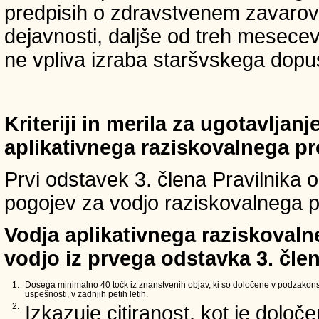
predpisih o zdravstvenem zavarova
dejavnosti, daljše od treh mesece
ne vpliva izraba staršvskega dopust
Kriteriji in merila za ugotavljan
aplikativnega raziskovalnega p
Prvi odstavek 3. člena Pravilnika o 
pogojev za vodjo raziskovalnega p
Vodja aplikativnega raziskovaln
vodjo iz prvega odstavka 3. člen
1.
Dosega minimalno 40 točk iz znanstvenih objav, ki so določene v podzakons
uspešnosti, v zadnjih petih letih.
2.
Izkazuje citiranost, kot je določ