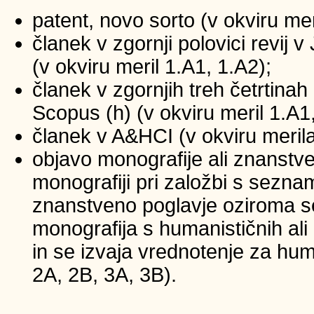
patent, novo sorto (v okviru mer
članek v zgornji polovici revij
(v okviru meril 1.A1, 1.A2);
članek v zgornjih treh četrtinah 
Scopus (h) (v okviru meril 1.A1
članek v A&HCI (v okviru merila
objavo monografije ali znanstv
monografiji pri založbi s sezna
znanstveno poglavje oziroma se
monografija s humanističnih ali
in se izvaja vrednotenje za huma
2A, 2B, 3A, 3B).