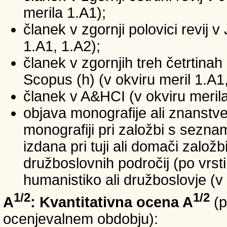
merila 1.A1);
članek v zgornji polovici revij v
1.A1, 1.A2);
članek v zgornjih treh četrtinah 
Scopus (h) (v okviru meril 1.A1,
članek v A&HCI (v okviru merila
objava monografije ali znanstv
monografiji pri založbi s sezn
izdana pri tuji ali domači založb
družboslovnih področij (po vrst
humanistiko ali družboslovje (v 
1/2
1/2
A
: Kvantitativna ocena A
(p
ocenjevalnem obdobju):