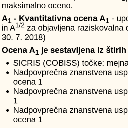
maksimalno oceno.
A
- Kvantitativna ocena A
- up
1
1
1/2
in A
za objavljena raziskovalna d
30. 7. 2018)
Ocena A
je sestavljena iz štirih
1
SICRIS (COBISS) točke: mejna
Nadpovprečna znanstvena uspeš
ocena 1
Nadpovprečna znanstvena uspe
1
Nadpovprečna znanstvena usp
ocena 1