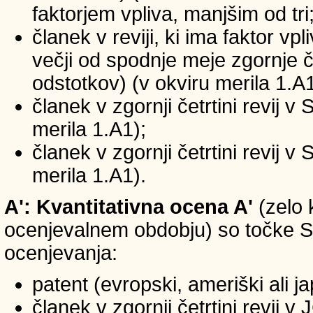
faktorjem vpliva, manjšim od tri
članek v reviji, ki ima faktor vp
večji od spodnje meje zgornje če
odstotkov) (v okviru merila 1.A1
članek v zgornji četrtini revij v
merila 1.A1);
članek v zgornji četrtini revij v
merila 1.A1).
A': Kvantitativna ocena A'
(zelo 
ocenjevalnem obdobju) so točke SIC
ocenjevanja:
patent (evropski, ameriški ali j
članek v zgornji četrtini revij 