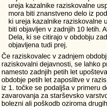
ureja kazalnike raziskovalne usp
mora biti znanstveno delo iz p
ki ureja kazalnike raziskovalne 
biti objavljen v zadnjih 10 letih.
Dela, ki se citirajo v obdobju zad
objavljena tudi prej.
Če raziskovalec v zadnjem obdobju
raziskovalni dejavnosti, se lahko pri
namesto zadnjih petih let upošteva
obdobje petih let zaposlitve v raz
iz 1. točke se podaljša v primeru 
zavarovanja za starševsko varstvo
bolezni ali poškodb oziroma drugih