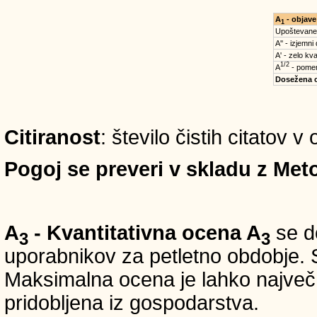
A
- objave
1
Upoštevane
A'' - izjemni
A' - zelo kva
1/2
A
- pomem
Dosežena 
Citiranost
: število čistih citatov v
Pogoj se preveri v skladu z Meto
A
- Kvantitativna ocena A
se do
3
3
uporabnikov za petletno obdobje. S
Maksimalna ocena je lahko največ 5
pridobljena iz gospodarstva.