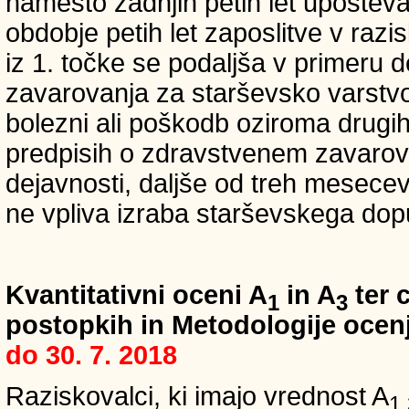
namesto zadnjih petih let upošteva
obdobje petih let zaposlitve v raz
iz 1. točke se podaljša v primeru 
zavarovanja za starševsko varstvo
bolezni ali poškodb oziroma drugih
predpisih o zdravstvenem zavarova
dejavnosti, daljše od treh mesece
ne vpliva izraba starševskega dopu
Kvantitativni oceni A
in A
ter c
1
3
postopkih in Metodologije ocenj
do 30. 7. 2018
Raziskovalci, ki imajo vrednost A
1,