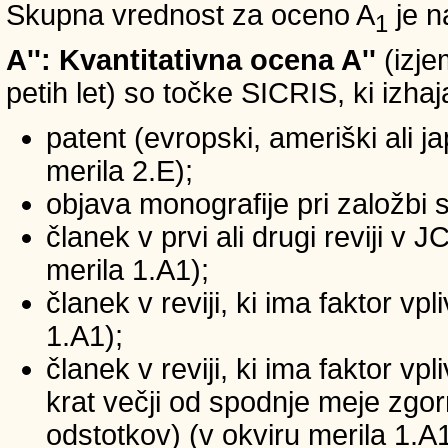
Skupna vrednost za oceno A
je n
1
A'': Kvantitativna ocena A''
(izje
petih let) so točke SICRIS, ki izhaj
patent (evropski, ameriški ali ja
merila 2.E);
objava monografije pri založbi 
članek v prvi ali drugi reviji v
merila 1.A1);
članek v reviji, ki ima faktor v
1.A1);
članek v reviji, ki ima faktor v
krat večji od spodnje meje zgornj
odstotkov) (v okviru merila 1.A1