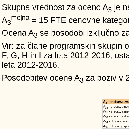
Skupna vrednost za oceno A
je n
3
mejna
A
= 15 FTE cenovne kategori
3
Ocena A
se posodobi izključno z
3
Vir: za člane programskih skup
F, G, H in I za leta 2012-2016,
leta 2012-2016.
Posodobitev ocene A
za poziv v 
3
A
- sredstva iz
3
A
- sredstva po
32
A
- sredstva med
31
A
- sredstva dru
33
A
- druga sreds
34
A
- druga gospo
35