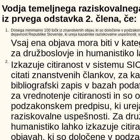
Vodja temeljnega raziskovalnega
iz prvega odstavka 2. člena, če:
1.
Dosega minimalno 100 točk iz znanstvenih objav, ki so določene v podzako
dejavnost Republike Slovenije, ki ureja kazalnike raziskovalne uspešnosti, v 
Vsaj ena objava mora biti v kate
za družboslovje in humanistiko la
2.
Izkazuje citiranost v sistemu SI
citati znanstvenih člankov, za ka
bibliografski zapis v bazah podat
za vrednotenje citiranosti in so 
podzakonskem predpisu, ki urej
raziskovalne uspešnosti. Za dru
humanistiko lahko izkazuje citir
objavah, ki so določene v podz