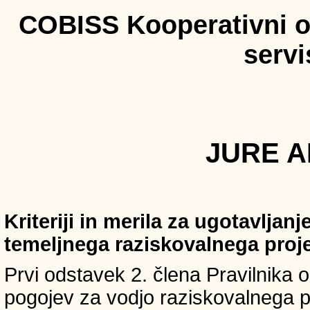
COBISS Kooperativni on
serv
JURE AH
Kriteriji in merila za ugotavljan
temeljnega raziskovalnega proj
Prvi odstavek 2. člena Pravilnika o 
pogojev za vodjo raziskovalnega p