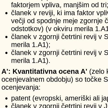
faktorjem vpliva, manjšim od tri
članek v reviji, ki ima faktor vp
večji od spodnje meje zgornje če
odstotkov) (v okviru merila 1.A1
članek v zgornji četrtini revij v
merila 1.A1);
članek v zgornji četrtini revij v
merila 1.A1).
A': Kvantitativna ocena A'
(zelo 
ocenjevalnem obdobju) so točke SIC
ocenjevanja:
patent (evropski, ameriški ali j
članek v zgornji četrtini revij 