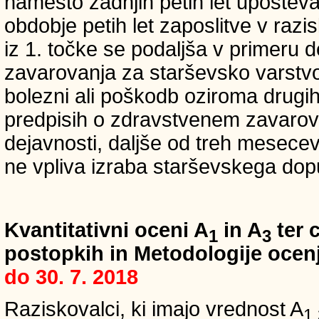
namesto zadnjih petih let upošteva
obdobje petih let zaposlitve v raz
iz 1. točke se podaljša v primeru 
zavarovanja za starševsko varstvo
bolezni ali poškodb oziroma drugih
predpisih o zdravstvenem zavarova
dejavnosti, daljše od treh mesece
ne vpliva izraba starševskega dopu
Kvantitativni oceni A
in A
ter c
1
3
postopkih in Metodologije ocenj
do 30. 7. 2018
Raziskovalci, ki imajo vrednost A
1,