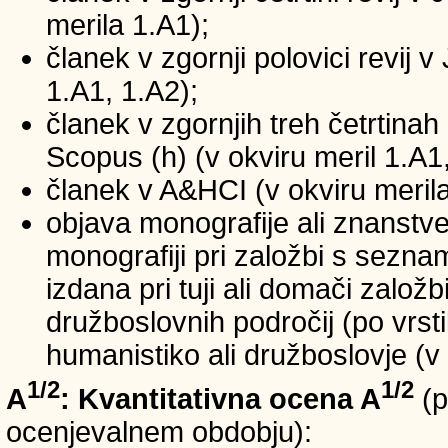
merila 1.A1);
članek v zgornji polovici revij v
1.A1, 1.A2);
članek v zgornjih treh četrtinah 
Scopus (h) (v okviru meril 1.A1,
članek v A&HCI (v okviru merila
objava monografije ali znanstv
monografiji pri založbi s sezn
izdana pri tuji ali domači založb
družboslovnih področij (po vrst
humanistiko ali družboslovje (v 
1/2
1/2
A
: Kvantitativna ocena A
(p
ocenjevalnem obdobju):