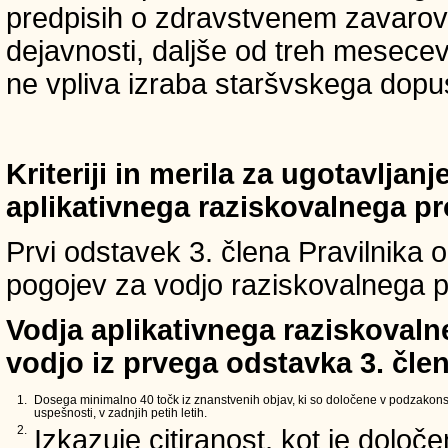
predpisih o zdravstvenem zavarova
dejavnosti, daljše od treh mesece
ne vpliva izraba staršvskega dopust
Kriteriji in merila za ugotavljan
aplikativnega raziskovalnega p
Prvi odstavek 3. člena Pravilnika o 
pogojev za vodjo raziskovalnega p
Vodja aplikativnega raziskovaln
vodjo iz prvega odstavka 3. člen
1.
Dosega minimalno 40 točk iz znanstvenih objav, ki so določene v podzakons
uspešnosti, v zadnjih petih letih.
2.
Izkazuje citiranost, kot je določ