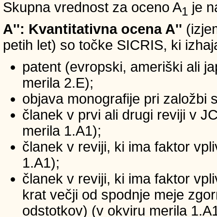
Skupna vrednost za oceno A
je n
1
A'': Kvantitativna ocena A''
(izje
petih let) so točke SICRIS, ki izhaj
patent (evropski, ameriški ali ja
merila 2.E);
objava monografije pri založbi 
članek v prvi ali drugi reviji v
merila 1.A1);
članek v reviji, ki ima faktor v
1.A1);
članek v reviji, ki ima faktor v
krat večji od spodnje meje zgornj
odstotkov) (v okviru merila 1.A1