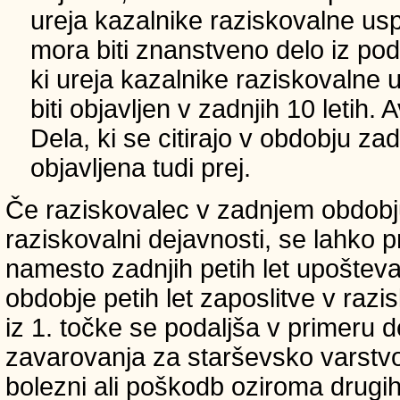
ureja kazalnike raziskovalne usp
mora biti znanstveno delo iz p
ki ureja kazalnike raziskovalne 
biti objavljen v zadnjih 10 letih.
Dela, ki se citirajo v obdobju zad
objavljena tudi prej.
Če raziskovalec v zadnjem obdobju
raziskovalni dejavnosti, se lahko pri
namesto zadnjih petih let upošteva
obdobje petih let zaposlitve v raz
iz 1. točke se podaljša v primeru 
zavarovanja za starševsko varstvo
bolezni ali poškodb oziroma drugih