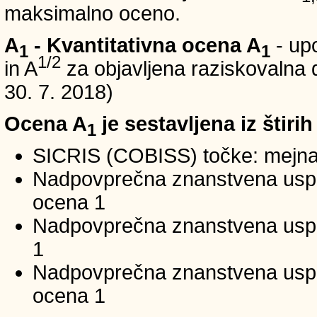
maksimalno oceno.
A
- Kvantitativna ocena A
- up
1
1
1/2
in A
za objavljena raziskovalna d
30. 7. 2018)
Ocena A
je sestavljena iz štirih
1
SICRIS (COBISS) točke: mejna
Nadpovprečna znanstvena uspeš
ocena 1
Nadpovprečna znanstvena uspe
1
Nadpovprečna znanstvena usp
ocena 1