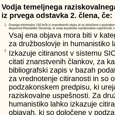
Vodja temeljnega raziskovalnega
iz prvega odstavka 2. člena, če:
1.
Dosega minimalno 100 točk iz znanstvenih objav, ki so določene v podzako
dejavnost Republike Slovenije, ki ureja kazalnike raziskovalne uspešnosti, v 
Vsaj ena objava mora biti v kate
za družboslovje in humanistiko la
2.
Izkazuje citiranost v sistemu SI
citati znanstvenih člankov, za ka
bibliografski zapis v bazah podat
za vrednotenje citiranosti in so 
podzakonskem predpisu, ki urej
raziskovalne uspešnosti. Za dru
humanistiko lahko izkazuje citir
objavah, ki so določene v podz