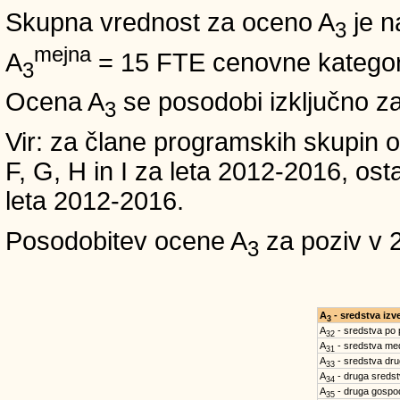
Skupna vrednost za oceno A
je n
3
mejna
A
= 15 FTE cenovne kategori
3
Ocena A
se posodobi izključno z
3
Vir: za člane programskih skup
F, G, H in I za leta 2012-2016,
leta 2012-2016.
Posodobitev ocene A
za poziv v 
3
A
- sredstva iz
3
A
- sredstva po
32
A
- sredstva med
31
A
- sredstva dru
33
A
- druga sreds
34
A
- druga gospo
35