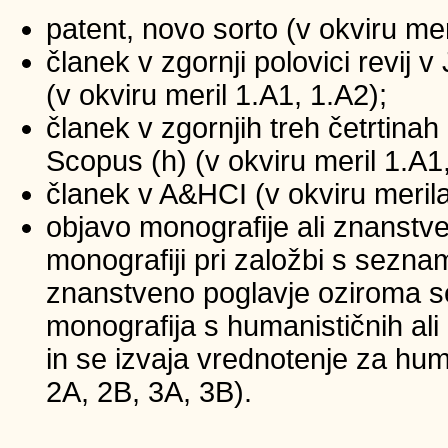
patent, novo sorto (v okviru mer
članek v zgornji polovici revij
(v okviru meril 1.A1, 1.A2);
članek v zgornjih treh četrtinah 
Scopus (h) (v okviru meril 1.A1
članek v A&HCI (v okviru merila
objavo monografije ali znanstv
monografiji pri založbi s sezna
znanstveno poglavje oziroma se
monografija s humanističnih ali
in se izvaja vrednotenje za huma
2A, 2B, 3A, 3B).