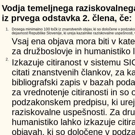
Vodja temeljnega raziskovalnega
iz prvega odstavka 2. člena, če:
1.
Dosega minimalno 100 točk iz znanstvenih objav, ki so določene v podzak
dejavnost Republike Slovenije, ki ureja kazalnike raziskovalne uspešnosti, v
Vsaj ena objava mora biti v kate
za družboslovje in humanistiko l
2.
Izkazuje citiranost v sistemu S
citati znanstvenih člankov, za k
bibliografski zapis v bazah poda
za vrednotenje citiranosti in so
podzakonskem predpisu, ki urej
raziskovalne uspešnosti. Za dru
humanistiko lahko izkazuje citi
objavah, ki so določene v podz