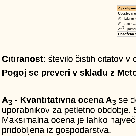
A
- objave
1
Upoštevane
A'' - izjemni
A' - zelo kva
1/2
A
- pomem
Dosežena 
Citiranost
: število čistih citatov v
Pogoj se preveri v skladu z Meto
A
- Kvantitativna ocena A
se do
3
3
uporabnikov za petletno obdobje. S
Maksimalna ocena je lahko največ 5
pridobljena iz gospodarstva.