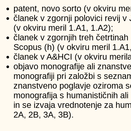
patent, novo sorto (v okviru mer
članek v zgornji polovici revij
(v okviru meril 1.A1, 1.A2);
članek v zgornjih treh četrtinah 
Scopus (h) (v okviru meril 1.A1
članek v A&HCI (v okviru merila
objavo monografije ali znanstv
monografiji pri založbi s sezna
znanstveno poglavje oziroma se
monografija s humanističnih ali
in se izvaja vrednotenje za huma
2A, 2B, 3A, 3B).