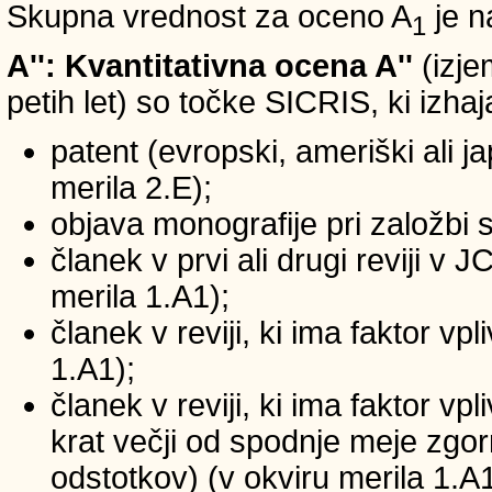
Skupna vrednost za oceno A
je n
1
A'': Kvantitativna ocena A''
(izje
petih let) so točke SICRIS, ki izhaj
patent (evropski, ameriški ali ja
merila 2.E);
objava monografije pri založbi 
članek v prvi ali drugi reviji v
merila 1.A1);
članek v reviji, ki ima faktor v
1.A1);
članek v reviji, ki ima faktor v
krat večji od spodnje meje zgornj
odstotkov) (v okviru merila 1.A1