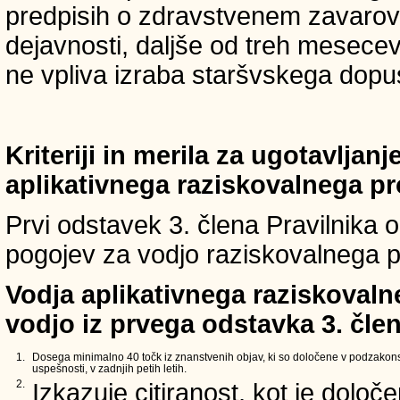
predpisih o zdravstvenem zavarova
dejavnosti, daljše od treh mesece
ne vpliva izraba staršvskega dopust
Kriteriji in merila za ugotavljan
aplikativnega raziskovalnega p
Prvi odstavek 3. člena Pravilnika o 
pogojev za vodjo raziskovalnega p
Vodja aplikativnega raziskovaln
vodjo iz prvega odstavka 3. člen
1.
Dosega minimalno 40 točk iz znanstvenih objav, ki so določene v podzakons
uspešnosti, v zadnjih petih letih.
2.
Izkazuje citiranost, kot je določ