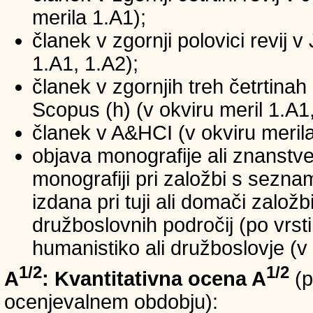
merila 1.A1);
članek v zgornji polovici revij v
1.A1, 1.A2);
članek v zgornjih treh četrtinah 
Scopus (h) (v okviru meril 1.A1,
članek v A&HCI (v okviru merila
objava monografije ali znanstv
monografiji pri založbi s sezn
izdana pri tuji ali domači založb
družboslovnih področij (po vrst
humanistiko ali družboslovje (v 
1/2
1/2
A
: Kvantitativna ocena A
(p
ocenjevalnem obdobju):