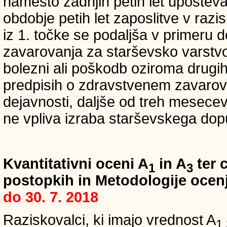
namesto zadnjih petih let upošteva
obdobje petih let zaposlitve v raz
iz 1. točke se podaljša v primeru 
zavarovanja za starševsko varstvo
bolezni ali poškodb oziroma drugih
predpisih o zdravstvenem zavarova
dejavnosti, daljše od treh mesece
ne vpliva izraba starševskega dopu
Kvantitativni oceni A
in A
ter c
1
3
postopkih in Metodologije ocenj
do 30. 7. 2018
Raziskovalci, ki imajo vrednost A
1,