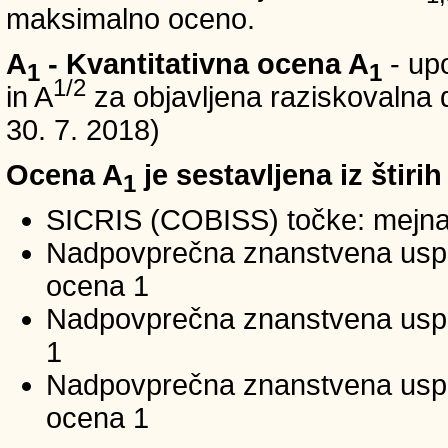
maksimalno oceno.
A
- Kvantitativna ocena A
- up
1
1
1/2
in A
za objavljena raziskovalna d
30. 7. 2018)
Ocena A
je sestavljena iz štirih
1
SICRIS (COBISS) točke: mejna
Nadpovprečna znanstvena uspeš
ocena 1
Nadpovprečna znanstvena uspe
1
Nadpovprečna znanstvena usp
ocena 1