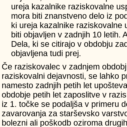
ureja kazalnike raziskovalne usp
mora biti znanstveno delo iz p
ki ureja kazalnike raziskovalne 
biti objavljen v zadnjih 10 letih.
Dela, ki se citirajo v obdobju zad
objavljena tudi prej.
Če raziskovalec v zadnjem obdobju
raziskovalni dejavnosti, se lahko pri
namesto zadnjih petih let upošteva
obdobje petih let zaposlitve v raz
iz 1. točke se podaljša v primeru 
zavarovanja za starševsko varstvo
bolezni ali poškodb oziroma drugih