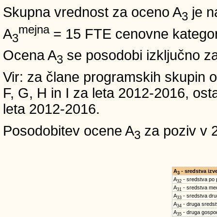
Skupna vrednost za oceno A
je n
3
mejna
A
= 15 FTE cenovne kategori
3
Ocena A
se posodobi izključno z
3
Vir: za člane programskih skup
F, G, H in I za leta 2012-2016,
leta 2012-2016.
Posodobitev ocene A
za poziv v 
3
A
- sredstva iz
3
A
- sredstva po
32
A
- sredstva med
31
A
- sredstva dru
33
A
- druga sreds
34
A
- druga gospo
35