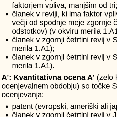
faktorjem vpliva, manjšim od tri
članek v reviji, ki ima faktor vp
večji od spodnje meje zgornje če
odstotkov) (v okviru merila 1.A1
članek v zgornji četrtini revij v
merila 1.A1);
članek v zgornji četrtini revij v
merila 1.A1).
A': Kvantitativna ocena A'
(zelo 
ocenjevalnem obdobju) so točke SIC
ocenjevanja:
patent (evropski, ameriški ali j
članek v zgornji četrtini revij 