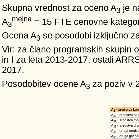
Skupna vrednost za oceno A
je n
3
mejna
A
= 15 FTE cenovne kategori
3
Ocena A
se posodobi izključno z
3
Vir: za člane programskih skup
in I za leta 2013-2017, ostali A
2017.
Posodobitev ocene A
za poziv v 
3
A
- sredstva iz
3
A
- sredstva po
32
A
- sredstva med
31
A
- sredstva dru
33
A
- druga sreds
34
A
- druga gospo
35