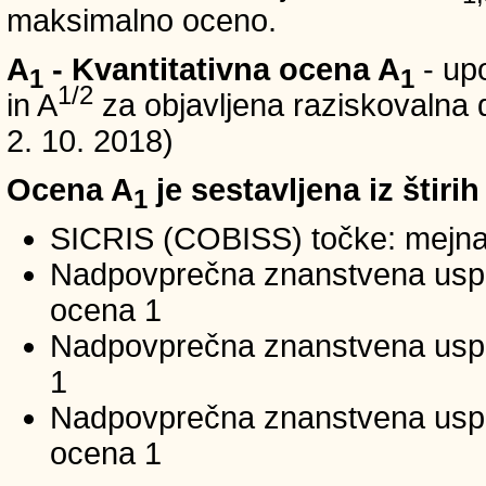
maksimalno oceno.
A
- Kvantitativna ocena A
- up
1
1
1/2
in A
za objavljena raziskovalna d
2. 10. 2018)
Ocena A
je sestavljena iz štirih
1
SICRIS (COBISS) točke: mejna
Nadpovprečna znanstvena uspeš
ocena 1
Nadpovprečna znanstvena uspe
1
Nadpovprečna znanstvena usp
ocena 1