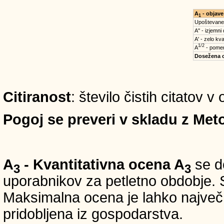
A
- objave
1
Upoštevane
A'' - izjemni
A' - zelo kva
1/2
A
- pomem
Dosežena 
Citiranost
: število čistih citatov v
Pogoj se preveri v skladu z Meto
A
- Kvantitativna ocena A
se do
3
3
uporabnikov za petletno obdobje. S
Maksimalna ocena je lahko največ 5
pridobljena iz gospodarstva.