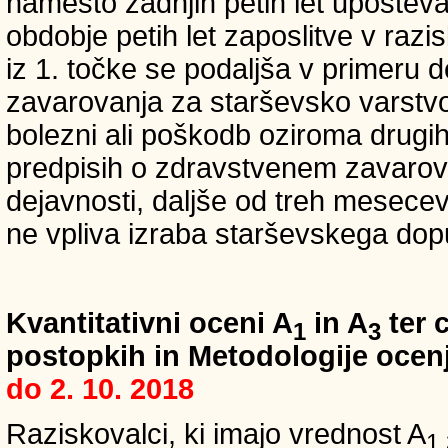
namesto zadnjih petih let upošteva
obdobje petih let zaposlitve v raz
iz 1. točke se podaljša v primeru 
zavarovanja za starševsko varstvo
bolezni ali poškodb oziroma drugih
predpisih o zdravstvenem zavarova
dejavnosti, daljše od treh mesece
ne vpliva izraba starševskega dopu
Kvantitativni oceni A
in A
ter c
1
3
postopkih in Metodologije ocenj
do 2. 10. 2018
Raziskovalci, ki imajo vrednost A
1,