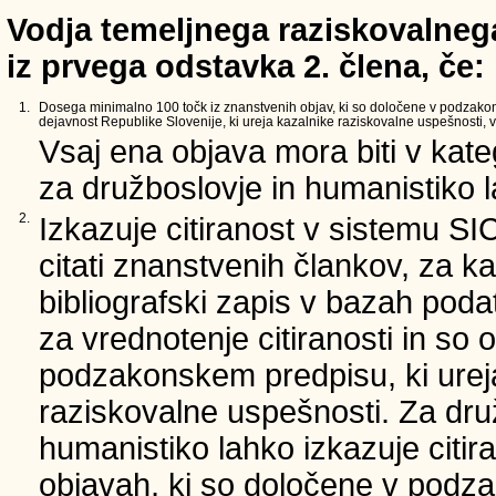
Vodja temeljnega raziskovalnega
iz prvega odstavka 2. člena, če:
1.
Dosega minimalno 100 točk iz znanstvenih objav, ki so določene v podzako
dejavnost Republike Slovenije, ki ureja kazalnike raziskovalne uspešnosti, v 
Vsaj ena objava mora biti v kate
za družboslovje in humanistiko la
2.
Izkazuje citiranost v sistemu SI
citati znanstvenih člankov, za ka
bibliografski zapis v bazah podat
za vrednotenje citiranosti in so 
podzakonskem predpisu, ki urej
raziskovalne uspešnosti. Za dru
humanistiko lahko izkazuje citir
objavah, ki so določene v podz