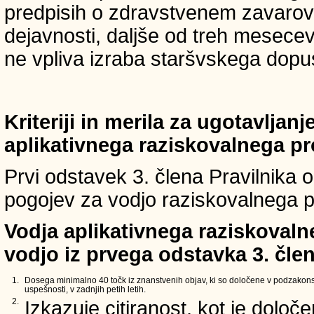
predpisih o zdravstvenem zavarova
dejavnosti, daljše od treh mesece
ne vpliva izraba staršvskega dopust
Kriteriji in merila za ugotavljan
aplikativnega raziskovalnega p
Prvi odstavek 3. člena Pravilnika o 
pogojev za vodjo raziskovalnega p
Vodja aplikativnega raziskovaln
vodjo iz prvega odstavka 3. člen
1.
Dosega minimalno 40 točk iz znanstvenih objav, ki so določene v podzakons
uspešnosti, v zadnjih petih letih.
2.
Izkazuje citiranost, kot je določ