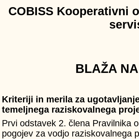
COBISS Kooperativni on
serv
BLAŽA NAH
Kriteriji in merila za ugotavljan
temeljnega raziskovalnega proj
Prvi odstavek 2. člena Pravilnika o 
pogojev za vodjo raziskovalnega p