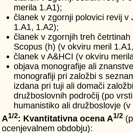
merila 1.A1);
članek v zgornji polovici revij v
1.A1, 1.A2);
članek v zgornjih treh četrtinah 
Scopus (h) (v okviru meril 1.A1,
članek v A&HCI (v okviru merila
objava monografije ali znanstv
monografiji pri založbi s sezn
izdana pri tuji ali domači založb
družboslovnih področij (po vrst
humanistiko ali družboslovje (v 
1/2
1/2
A
: Kvantitativna ocena A
(p
ocenjevalnem obdobju):