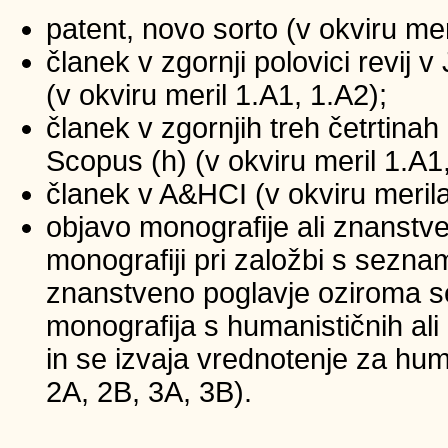
patent, novo sorto (v okviru mer
članek v zgornji polovici revij
(v okviru meril 1.A1, 1.A2);
članek v zgornjih treh četrtinah 
Scopus (h) (v okviru meril 1.A1
članek v A&HCI (v okviru merila
objavo monografije ali znanstv
monografiji pri založbi s sezna
znanstveno poglavje oziroma se
monografija s humanističnih ali
in se izvaja vrednotenje za huma
2A, 2B, 3A, 3B).