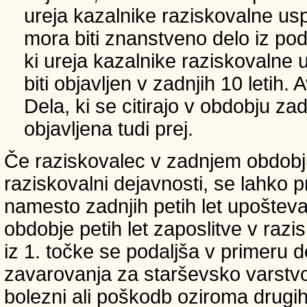
ureja kazalnike raziskovalne usp
mora biti znanstveno delo iz p
ki ureja kazalnike raziskovalne 
biti objavljen v zadnjih 10 letih.
Dela, ki se citirajo v obdobju zad
objavljena tudi prej.
Če raziskovalec v zadnjem obdobju
raziskovalni dejavnosti, se lahko pri
namesto zadnjih petih let upošteva
obdobje petih let zaposlitve v raz
iz 1. točke se podaljša v primeru 
zavarovanja za starševsko varstvo
bolezni ali poškodb oziroma drugih