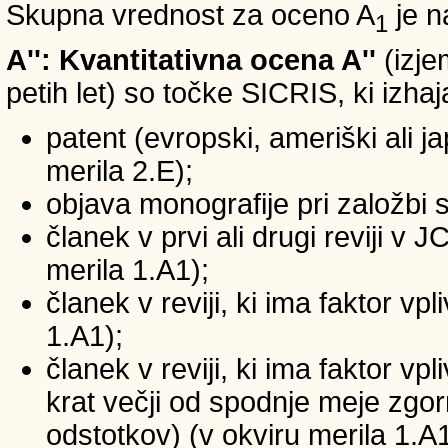
Skupna vrednost za oceno A
je n
1
A'': Kvantitativna ocena A''
(izje
petih let) so točke SICRIS, ki izhaj
patent (evropski, ameriški ali ja
merila 2.E);
objava monografije pri založbi 
članek v prvi ali drugi reviji v
merila 1.A1);
članek v reviji, ki ima faktor v
1.A1);
članek v reviji, ki ima faktor v
krat večji od spodnje meje zgornj
odstotkov) (v okviru merila 1.A1