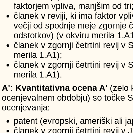
faktorjem vpliva, manjšim od tri
članek v reviji, ki ima faktor vp
večji od spodnje meje zgornje če
odstotkov) (v okviru merila 1.A1
članek v zgornji četrtini revij v
merila 1.A1);
članek v zgornji četrtini revij v
merila 1.A1).
A': Kvantitativna ocena A'
(zelo 
ocenjevalnem obdobju) so točke SIC
ocenjevanja:
patent (evropski, ameriški ali j
članek v zgornji četrtini revij 