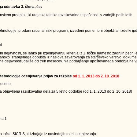
ga odstavka 3. člena, če:
kem predpisu, ki ureja kazalnike raziskovalne uspešnosti, v zadnjih petih letih.
nologije, prodani računalniški programi, izvedeni pomembni objekti ali izdelki ipd.
ki
ejavnosti, se lahko pri izpolnjevanju kriterija iz 1. točke namesto zadnjih petih le
jansko izrabljenega dopusta iz naslova zavarovanja za starševsko varstvo, dokumen
ne dejavnosti, daljše od treh mesecev. Na podaljšanje upoštevanega obdobja ne vpl
 Metodologije ocenjevanja prijav za razpise
od 1. 1. 2013 do 2. 10. 2018
 oceno.
a objavljena raziskovalna dela za 5 letno obdobje (od 1. 1. 2013 do 2. 10. 2018)
na 1
 točke SICRIS, ki izhajajo iz naslednjih meril ocenjevanja: