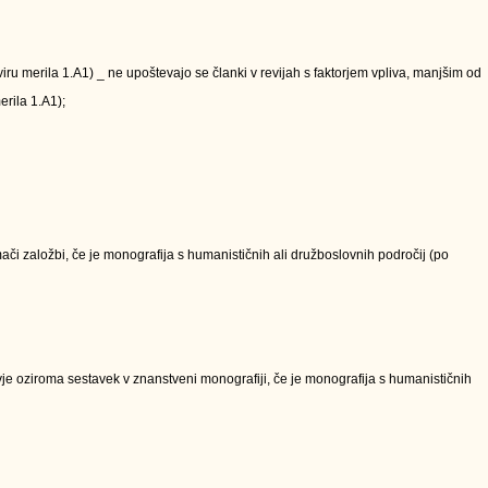
kviru merila 1.A1) _ ne upoštevajo se članki v revijah s faktorjem vpliva, manjšim od
erila 1.A1);
či založbi, če je monografija s humanističnih ali družboslovnih področij (po
e oziroma sestavek v znanstveni monografiji, če je monografija s humanističnih