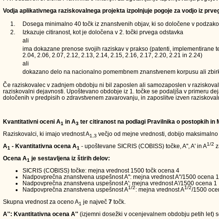
Vodja aplikativnega raziskovalnega projekta izpolnjuje pogoje za vodjo iz prve
1.
Dosega minimalno 40 točk iz znanstvenih objav, ki so določene v podzakons
2.
Izkazuje citiranost, kot je določena v 2. točki prvega odstavka
ali
ima dokazane prenose svojih raziskav v prakso (patenti, implementirane teh
2.04, 2.06, 2.07, 2.12, 2.13, 2.14, 2.15, 2.16, 2.17, 2.20, 2.21 in 2.24)
ali
dokazano delo na nacionalno pomembnem znanstvenem korpusu ali zbir
Če raziskovalec v zadnjem obdobju ni bil zaposlen ali samozaposlen v raziskovalni d
raziskovalni dejavnosti. Upoštevano obdobje iz 1. točke se podaljša v primeru de
določenih v predpisih o zdravstvenem zavarovanju, in zaposlitve izven raziskoval
Kvantitativni oceni A
in A
ter citiranost na podlagi Pravilnika o postopkih in
1
3
Raziskovalci, ki imajo vrednost A
večjo od mejne vrednosti, dobijo maksimalno
1,3
1/2
A
- Kvantitativna ocena A
- upoštevane SICRIS (COBISS) točke, A'', A' in A
z
1
1
Ocena A
je sestavljena iz štirih delov:
1
SICRIS (COBISS) točke: mejna vrednost 1500 točk ocena 4
Nadpovprečna znanstvena uspešnost A'': mejna vrednost A''/1500 ocena 1
Nadpovprečna znanstvena uspešnost A': mejna vrednost A'/1500 ocena 1
1/2
1/2
Nadpovprečna znanstvena uspešnost A
: mejna vrednost A
/1500 oce
Skupna vrednost za oceno A
je največ
7
točk.
1
A'': Kvantitativna ocena A''
(izjemni dosežki v ocenjevalnem obdobju petih let) so