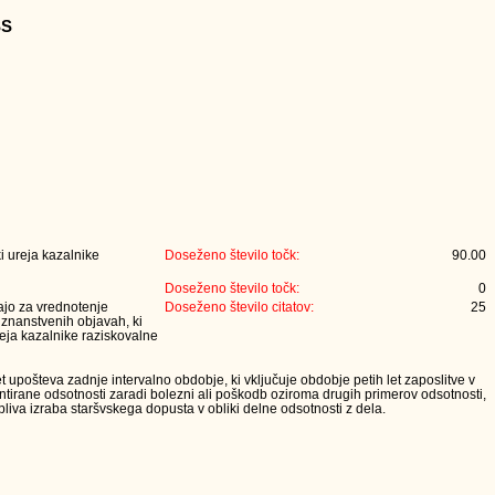
SS
i ureja kazalnike
Doseženo število točk:
90.00
Doseženo število točk:
0
jajo za vrednotenje
Doseženo število citatov:
25
 znanstvenih objavah, ki
eja kazalnike raziskovalne
t upošteva zadnje intervalno obdobje, ki vključuje obdobje petih let zaposlitve v
tirane odsotnosti zaradi bolezni ali poškodb oziroma drugih primerov odsotnosti,
iva izraba staršvskega dopusta v obliki delne odsotnosti z dela.