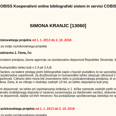
OBISS Kooperativni online bibliografski sistem in servisi COBI
SIMONA KRANJC [13060]
raziskovalnega projekta
od 1. 1. 2013 do 2. 10. 2018
v za vodjo raziskovalnega projekta
odstavka 2. člena, če:
onskem predpisu Javne agencije za raziskovalno dejavnost Republike Slovenije, k
humanistiko lahko tudi v 2.A ali 3.A,B.
 člankov, za katere obstaja polni bibliografski zapis v bazah podatkov, ki se uporabl
raziskovalne uspešnosti. Za družboslovje in humanistiko lahko izkazuje citiranost v
ešnosti. Citirano delo mora biti znanstveno delo iz podzakonskega predpisa, ki ur
teva. Dela, ki se citirajo v obdobju zadnjih 10 let, so lahko objavljena tudi prej.
ejavnosti, se lahko pri izpolnjevanju kriterija iz 1. točke namesto zadnjih petih le
jansko izrabljenega dopusta iz naslova zavarovanja za starševsko varstvo, dokumen
ne dejavnosti, daljše od treh mesecev. Na podaljšanje upoštevanega obdobja ne vpl
a raziskovalnega projekta
od 1. 1. 2013 do 2. 10. 2018
v za vodjo raziskovalnega projekta