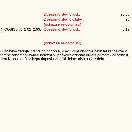
Doseženo število točk:
90.00
Doseženo število citatov:
25
(dokazuje se ob prijavi)
) (COBISS tip: 2.02, 2.03,
Doseženo število točk:
0.12
(dokazuje se ob prijavi)
t upošteva zadnje intervalno obdobje, ki vključuje obdobje petih let zaposlitve v
tirane odsotnosti zaradi bolezni ali poškodb oziroma drugih primerov odsotnosti,
iva izraba starševskega dopusta v obliki delne odsotnosti z dela.