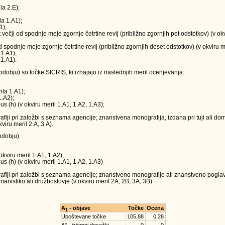
la 2.E);
la 1.A1);
1);
t večji od spodnje meje zgornje četrtine revij (približno zgornjih pet odstotkov) (v o
 od spodnje meje zgornje četrtine revij (približno zgornjih deset odstotkov) (v okviru m
 1.A1);
 1.A1).
obju) so točke SICRIS, ki izhajajo iz naslednjih meril ocenjevanja:
ila 1.A1);
1.A2);
us (h) (v okviru meril 1.A1, 1.A2, 1.A3);
ji pri založbi s seznama agencije; znanstvena monografija, izdana pri tuji ali doma
viru meril 2.A, 3.A).
dobju):
okviru meril 1.A1, 1.A2);
us (h) (v okviru meril 1.A1, 1.A2, 1.A3)
iji pri založbi s seznama agencije; znanstveno monografijo ali znanstveno poglavj
anistiko ali družboslovje (v okviru meril 2A, 2B, 3A, 3B).
A
- objave
Točke
Ocena
1
Upoštevane točke
105.88
0.28