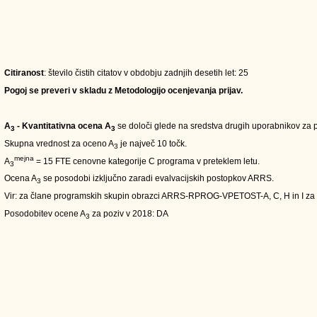
Citiranost
: število čistih citatov v obdobju zadnjih desetih let: 25
Pogoj se preveri v skladu z Metodologijo ocenjevanja prijav.
A
- Kvantitativna ocena A
se določi glede na sredstva drugih uporabnikov za pe
3
3
Skupna vrednost za oceno A
je največ 10 točk.
3
mejna
A
= 15 FTE cenovne kategorije C programa v preteklem letu.
3
Ocena A
se posodobi izključno zaradi evalvacijskih postopkov ARRS.
3
Vir: za člane programskih skupin obrazci ARRS-RPROG-VPETOST-A, C, H in I za
Posodobitev ocene A
za poziv v 2018: DA
3