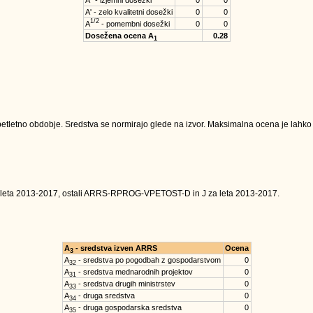
A'' - izjemni dosežki
0
0
A' - zelo kvalitetni dosežki
0
0
1/2
A
- pomembni dosežki
0
0
Dosežena ocena A
0.28
1
tletno obdobje. Sredstva se normirajo glede na izvor. Maksimalna ocena je lahko na
 leta 2013-2017, ostali ARRS-RPROG-VPETOST-D in J za leta 2013-2017.
A
- sredstva izven ARRS
Ocena
3
A
- sredstva po pogodbah z gospodarstvom
0
32
A
- sredstva mednarodnih projektov
0
31
A
- sredstva drugih ministrstev
0
33
A
- druga sredstva
0
34
A
- druga gospodarska sredstva
0
35