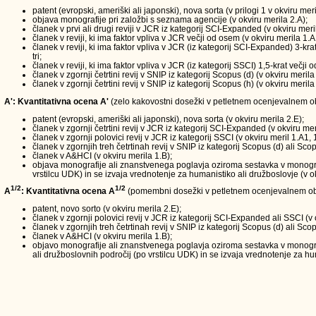
patent (evropski, ameriški ali japonski), nova sorta (v prilogi 1 v okviru meri
objava monografije pri založbi s seznama agencije (v okviru merila 2.A);
članek v prvi ali drugi reviji v JCR iz kategorij SCI-Expanded (v okviru meri
članek v reviji, ki ima faktor vpliva v JCR večji od osem (v okviru merila 1.A
članek v reviji, ki ima faktor vpliva v JCR (iz kategorij SCI-Expanded) 3-kra
tri;
članek v reviji, ki ima faktor vpliva v JCR (iz kategorij SSCI) 1,5-krat večji
članek v zgornji četrtini revij v SNIP iz kategorij Scopus (d) (v okviru merila
članek v zgornji četrtini revij v SNIP iz kategorij Scopus (h) (v okviru merila
A': Kvantitativna ocena A'
(zelo kakovostni dosežki v petletnem ocenjevalnem obd
patent (evropski, ameriški ali japonski), nova sorta (v okviru merila 2.E);
članek v zgornji četrtini revij v JCR iz kategorij SCI-Expanded (v okviru mer
članek v zgornji polovici revij v JCR iz kategorij SSCI (v okviru meril 1.A1, 
članek v zgornjih treh četrtinah revij v SNIP iz kategorij Scopus (d) ali Scop
članek v A&HCI (v okviru merila 1.B);
objava monografije ali znanstvenega poglavja oziroma sestavka v monografi
vrstilcu UDK) in se izvaja vrednotenje za humanistiko ali družboslovje (v ok
1/2
1/2
A
: Kvantitativna ocena A
(pomembni dosežki v petletnem ocenjevalnem ob
patent, novo sorto (v okviru merila 2.E);
članek v zgornji polovici revij v JCR iz kategorij SCI-Expanded ali SSCI (v 
članek v zgornjih treh četrtinah revij v SNIP iz kategorij Scopus (d) ali Scop
članek v A&HCI (v okviru merila 1.B);
objavo monografije ali znanstvenega poglavja oziroma sestavka v monograf
ali družboslovnih področij (po vrstilcu UDK) in se izvaja vrednotenje za hum