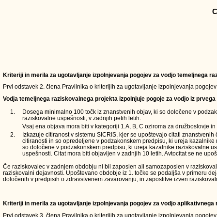
C
Kriteriji in merila za ugotavljanje izpolnjevanja pogojev za vodjo temeljnega 
Prvi odstavek 2. člena Pravilnika o kriterijih za ugotavljanje izpolnjevanja pogoje
Vodja temeljnega raziskovalnega projekta izpolnjuje pogoje za vodjo iz prvega 
1.
Dosega minimalno 100 točk iz znanstvenih objav, ki so določene v podzak
raziskovalne uspešnosti, v zadnjih petih letih.
Vsaj ena objava mora biti v kategoriji 1.A, B, C oziroma za družboslovje in 
2.
Izkazuje citiranost v sistemu SICRIS, kjer se upoštevajo citati znanstvenih
citiranosti in so opredeljene v podzakonskem predpisu, ki ureja kazalnike 
so določene v podzakonskem predpisu, ki ureja kazalnike raziskovalne usp
uspešnosti. Citat mora biti objavljen v zadnjih 10 letih. Avtocitat se ne upoš
Če raziskovalec v zadnjem obdobju ni bil zaposlen ali samozaposlen v raziskovalni d
raziskovalni dejavnosti. Upoštevano obdobje iz 1. točke se podaljša v primeru de
določenih v predpisih o zdravstvenem zavarovanju, in zaposlitve izven raziskoval
Kriteriji in merila za ugotavljanje izpolnjevanja pogojev za vodjo aplikativneg
Prvi odstavek 3. člena Pravilnika o kriterijih za ugotavljanje izpolnjevanja pogoje