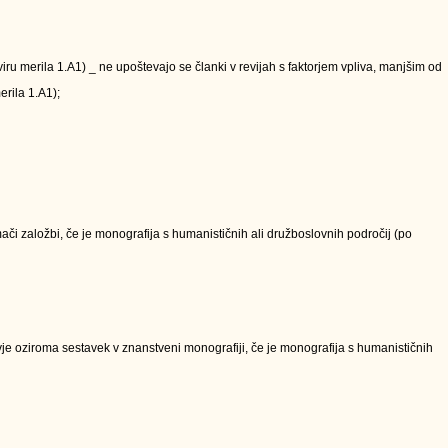
kviru merila 1.A1) _ ne upoštevajo se članki v revijah s faktorjem vpliva, manjšim od
erila 1.A1);
či založbi, če je monografija s humanističnih ali družboslovnih področij (po
e oziroma sestavek v znanstveni monografiji, če je monografija s humanističnih