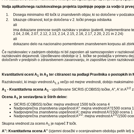
Vodja aplikativnega raziskovalnega projekta izpolnjuje pogoje za vodjo iz prve
1.
Dosega minimalno 40 točk iz znanstvenih objav, ki so določene v podzakons
2.
Izkazuje citiranost, kot je določena v 2. točki prvega odstavka
ali
ima dokazane prenose svojih raziskav v prakso (patenti, implementirane teh
2.04, 2.06, 2.07, 2.12, 2.13, 2.14, 2.15, 2.16, 2.17, 2.20, 2.21 in 2.24)
ali
dokazano delo na nacionalno pomembnem znanstvenem korpusu ali zbirk
Če raziskovalec v zadnjem obdobju ni bil zaposlen ali samozaposlen v raziskovalni d
raziskovalni dejavnosti. Upoštevano obdobje iz 1. točke se podaljša v primeru de
določenih v predpisih o zdravstvenem zavarovanju, in zaposlitve izven raziskoval
Kvantitativni oceni A
in A
ter citiranost na podlagi Pravilnika o postopkih in
1
3
Raziskovalci, ki imajo vrednost A
večjo od mejne vrednosti, dobijo maksimalno
1,3
1/2
A
- Kvantitativna ocena A
- upoštevane SICRIS (COBISS) točke, A'', A' in A
z
1
1
Ocena A
je sestavljena iz štirih delov:
1
SICRIS (COBISS) točke: mejna vrednost 1500 točk ocena 4
Nadpovprečna znanstvena uspešnost A'': mejna vrednost A''/1500 ocena 1
Nadpovprečna znanstvena uspešnost A': mejna vrednost A'/1500 ocena 1
1/2
1/2
Nadpovprečna znanstvena uspešnost A
: mejna vrednost A
/1500 oce
Skupna vrednost za oceno A
je največ
7
točk.
1
A'': Kvantitativna ocena A''
(izjemni dosežki v ocenjevalnem obdobju petih let) so