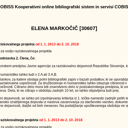
OBISS Kooperativni online bibliografski sistem in servisi COBI
ELENA MARKOČIČ [30607]
raziskovalnega projekta
od 1. 1. 2013 do 2. 10. 2018
v za vodjo raziskovalnega projekta
odstavka 2. člena, če:
onskem predpisu Javne agencije za raziskovalno dejavnost Republike Slovenije, ki
humanistiko lahko tudi v 2.A ali 3.A,B.
člankov, za katere obstaja polni bibliografski zapis v bazah podatkov, ki se uporabl
raziskovalne uspešnosti. Za družboslovje in humanistiko lahko izkazuje citiranost v
ešnosti. Citirano delo mora biti znanstveno delo iz podzakonskega predpisa, ki ur
eva. Dela, ki se citirajo v obdobju zadnjih 10 let, so lahko objavljena tudi prej.
ejavnosti, se lahko pri izpolnjevanju kriterija iz 1. točke namesto zadnjih petih le
jansko izrabljenega dopusta iz naslova zavarovanja za starševsko varstvo, dokumen
ne dejavnosti, daljše od treh mesecev. Na podaljšanje upoštevanega obdobja ne vpl
a raziskovalnega projekta
od 1. 1. 2013 do 2. 10. 2018
v za vodjo raziskovalnega projekta