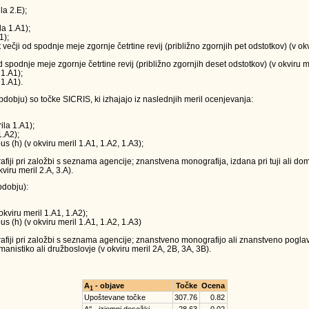
la 2.E);
la 1.A1);
1);
t večji od spodnje meje zgornje četrtine revij (približno zgornjih pet odstotkov) (v o
 od spodnje meje zgornje četrtine revij (približno zgornjih deset odstotkov) (v okviru m
 1.A1);
 1.A1).
obju) so točke SICRIS, ki izhajajo iz naslednjih meril ocenjevanja:
ila 1.A1);
1.A2);
us (h) (v okviru meril 1.A1, 1.A2, 1.A3);
ji pri založbi s seznama agencije; znanstvena monografija, izdana pri tuji ali doma
viru meril 2.A, 3.A).
dobju):
okviru meril 1.A1, 1.A2);
us (h) (v okviru meril 1.A1, 1.A2, 1.A3)
iji pri založbi s seznama agencije; znanstveno monografijo ali znanstveno poglavj
anistiko ali družboslovje (v okviru meril 2A, 2B, 3A, 3B).
A
- objave
Točke
Ocena
1
Upoštevane točke
307.76
0.82