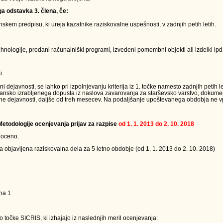
ga odstavka 3. člena, če:
kem predpisu, ki ureja kazalnike raziskovalne uspešnosti, v zadnjih petih letih.
nologije, prodani računalniški programi, izvedeni pomembni objekti ali izdelki ipd.
i
ejavnosti, se lahko pri izpolnjevanju kriterija iz 1. točke namesto zadnjih petih le
jansko izrabljenega dopusta iz naslova zavarovanja za starševsko varstvo, dokumen
ne dejavnosti, daljše od treh mesecev. Na podaljšanje upoštevanega obdobja ne vpl
 Metodologije ocenjevanja prijav za razpise
od 1. 1. 2013 do 2. 10. 2018
 oceno.
a objavljena raziskovalna dela za 5 letno obdobje (od 1. 1. 2013 do 2. 10. 2018)
na 1
 točke SICRIS, ki izhajajo iz naslednjih meril ocenjevanja: