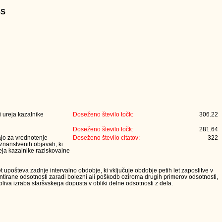
SS
 ureja kazalnike
Doseženo število točk:
306.22
Doseženo število točk:
281.64
jajo za vrednotenje
Doseženo število citatov:
322
 znanstvenih objavah, ki
eja kazalnike raziskovalne
t upošteva zadnje intervalno obdobje, ki vključuje obdobje petih let zaposlitve v
tirane odsotnosti zaradi bolezni ali poškodb oziroma drugih primerov odsotnosti,
iva izraba staršvskega dopusta v obliki delne odsotnosti z dela.