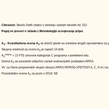
Citiranost
: število čistih citatov v obdobju zadnjih desetih let: 322
Pogoj se preveri v skladu z Metodologijo ocenjevanja prijav.
A
- Kvantitativna ocena A
se določi glede na sredstva drugih uporabnikov za pe
3
3
Skupna vrednost za oceno A
je največ 10 točk.
3
mejna
A
= 15 FTE cenovne kategorije C programa v preteklem letu.
3
Ocena A
se posodobi izključno zaradi evalvacijskih postopkov ARRS.
3
Vir: za člane programskih skupin obrazci ARRS-RPROG-VPETOST-A, C, H in I za
Posodobitev ocene A
za poziv v 2018: NE
3