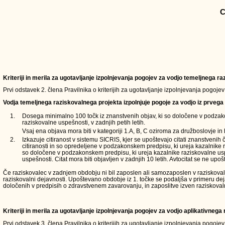
C
Kriteriji in merila za ugotavljanje izpolnjevanja pogojev za vodjo temeljnega 
Prvi odstavek 2. člena Pravilnika o kriterijih za ugotavljanje izpolnjevanja pogoje
Vodja temeljnega raziskovalnega projekta izpolnjuje pogoje za vodjo iz prvega 
1.
Dosega minimalno 100 točk iz znanstvenih objav, ki so določene v podzak
raziskovalne uspešnosti, v zadnjih petih letih.
Vsaj ena objava mora biti v kategoriji 1.A, B, C oziroma za družboslovje in 
2.
Izkazuje citiranost v sistemu SICRIS, kjer se upoštevajo citati znanstvenih 
citiranosti in so opredeljene v podzakonskem predpisu, ki ureja kazalnike 
so določene v podzakonskem predpisu, ki ureja kazalnike raziskovalne usp
uspešnosti. Citat mora biti objavljen v zadnjih 10 letih. Avtocitat se ne upošt
Če raziskovalec v zadnjem obdobju ni bil zaposlen ali samozaposlen v raziskovalni d
raziskovalni dejavnosti. Upoštevano obdobje iz 1. točke se podaljša v primeru de
določenih v predpisih o zdravstvenem zavarovanju, in zaposlitve izven raziskoval
Kriteriji in merila za ugotavljanje izpolnjevanja pogojev za vodjo aplikativneg
Prvi odstavek 3. člena Pravilnika o kriterijih za ugotavljanje izpolnjevanja pogoje