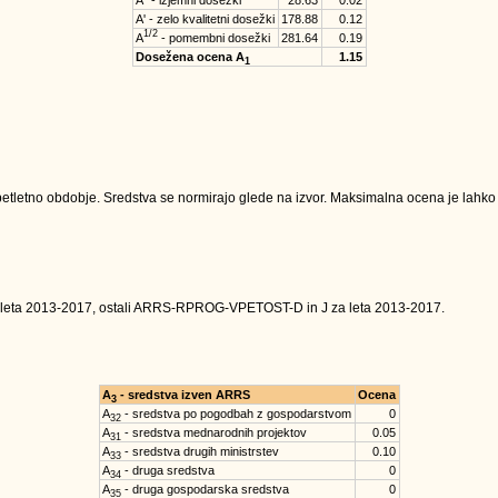
A'' - izjemni dosežki
28.63
0.02
A' - zelo kvalitetni dosežki
178.88
0.12
1/2
A
- pomembni dosežki
281.64
0.19
Dosežena ocena A
1.15
1
tletno obdobje. Sredstva se normirajo glede na izvor. Maksimalna ocena je lahko na
 leta 2013-2017, ostali ARRS-RPROG-VPETOST-D in J za leta 2013-2017.
A
- sredstva izven ARRS
Ocena
3
A
- sredstva po pogodbah z gospodarstvom
0
32
A
- sredstva mednarodnih projektov
0.05
31
A
- sredstva drugih ministrstev
0.10
33
A
- druga sredstva
0
34
A
- druga gospodarska sredstva
0
35