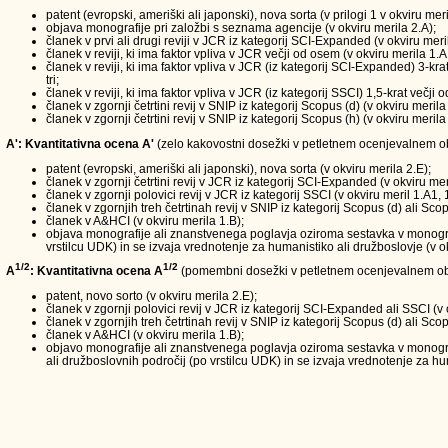
patent (evropski, ameriški ali japonski), nova sorta (v prilogi 1 v okviru meri
objava monografije pri založbi s seznama agencije (v okviru merila 2.A);
članek v prvi ali drugi reviji v JCR iz kategorij SCI-Expanded (v okviru meri
članek v reviji, ki ima faktor vpliva v JCR večji od osem (v okviru merila 1.A
članek v reviji, ki ima faktor vpliva v JCR (iz kategorij SCI-Expanded) 3-kra
tri;
članek v reviji, ki ima faktor vpliva v JCR (iz kategorij SSCI) 1,5-krat večji
članek v zgornji četrtini revij v SNIP iz kategorij Scopus (d) (v okviru merila
članek v zgornji četrtini revij v SNIP iz kategorij Scopus (h) (v okviru merila
A': Kvantitativna ocena A'
(zelo kakovostni dosežki v petletnem ocenjevalnem obd
patent (evropski, ameriški ali japonski), nova sorta (v okviru merila 2.E);
članek v zgornji četrtini revij v JCR iz kategorij SCI-Expanded (v okviru mer
članek v zgornji polovici revij v JCR iz kategorij SSCI (v okviru meril 1.A1, 
članek v zgornjih treh četrtinah revij v SNIP iz kategorij Scopus (d) ali Scop
članek v A&HCI (v okviru merila 1.B);
objava monografije ali znanstvenega poglavja oziroma sestavka v monografi
vrstilcu UDK) in se izvaja vrednotenje za humanistiko ali družboslovje (v ok
1/2
1/2
A
: Kvantitativna ocena A
(pomembni dosežki v petletnem ocenjevalnem ob
patent, novo sorto (v okviru merila 2.E);
članek v zgornji polovici revij v JCR iz kategorij SCI-Expanded ali SSCI (v 
članek v zgornjih treh četrtinah revij v SNIP iz kategorij Scopus (d) ali Scop
članek v A&HCI (v okviru merila 1.B);
objavo monografije ali znanstvenega poglavja oziroma sestavka v monograf
ali družboslovnih področij (po vrstilcu UDK) in se izvaja vrednotenje za hum