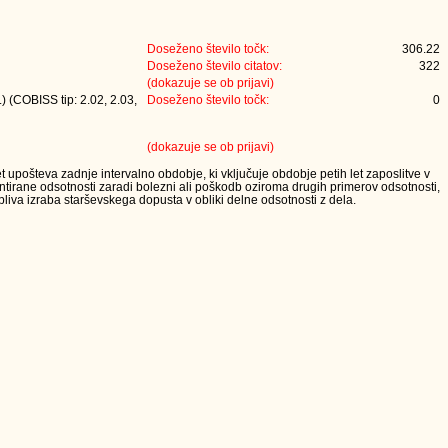
Doseženo število točk:
306.22
Doseženo število citatov:
322
(dokazuje se ob prijavi)
) (COBISS tip: 2.02, 2.03,
Doseženo število točk:
0
(dokazuje se ob prijavi)
t upošteva zadnje intervalno obdobje, ki vključuje obdobje petih let zaposlitve v
tirane odsotnosti zaradi bolezni ali poškodb oziroma drugih primerov odsotnosti,
iva izraba starševskega dopusta v obliki delne odsotnosti z dela.