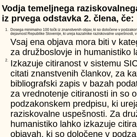
Vodja temeljnega raziskovalnega
iz prvega odstavka 2. člena, če:
1.
Dosega minimalno 100 točk iz znanstvenih objav, ki so določene v podzako
dejavnost Republike Slovenije, ki ureja kazalnike raziskovalne uspešnosti, v 
Vsaj ena objava mora biti v kate
za družboslovje in humanistiko la
2.
Izkazuje citiranost v sistemu SI
citati znanstvenih člankov, za ka
bibliografski zapis v bazah podat
za vrednotenje citiranosti in so 
podzakonskem predpisu, ki urej
raziskovalne uspešnosti. Za dru
humanistiko lahko izkazuje citir
objavah, ki so določene v podz