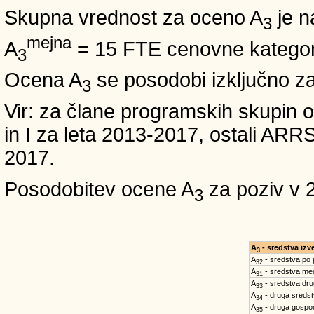
Skupna vrednost za oceno A
je n
3
mejna
A
= 15 FTE cenovne kategori
3
Ocena A
se posodobi izključno z
3
Vir: za člane programskih skup
in I za leta 2013-2017, ostali A
2017.
Posodobitev ocene A
za poziv v 
3
A
- sredstva iz
3
A
- sredstva po
32
A
- sredstva med
31
A
- sredstva dru
33
A
- druga sreds
34
A
- druga gospo
35