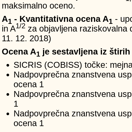
maksimalno oceno.
A
- Kvantitativna ocena A
- up
1
1
1/2
in A
za objavljena raziskovalna d
11. 12. 2018)
Ocena A
je sestavljena iz štirih
1
SICRIS (COBISS) točke: mejna
Nadpovprečna znanstvena uspeš
ocena 1
Nadpovprečna znanstvena uspe
1
Nadpovprečna znanstvena usp
ocena 1