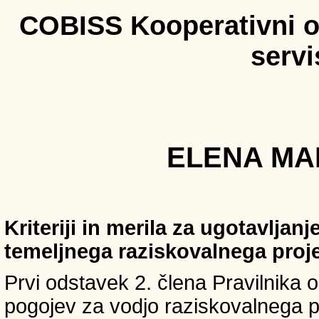
COBISS Kooperativni on
serv
ELENA MAR
Kriteriji in merila za ugotavljan
temeljnega raziskovalnega proj
Prvi odstavek 2. člena Pravilnika o 
pogojev za vodjo raziskovalnega p