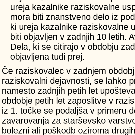
ureja kazalnike raziskovalne usp
mora biti znanstveno delo iz p
ki ureja kazalnike raziskovalne 
biti objavljen v zadnjih 10 letih.
Dela, ki se citirajo v obdobju zad
objavljena tudi prej.
Če raziskovalec v zadnjem obdobju
raziskovalni dejavnosti, se lahko pri
namesto zadnjih petih let upošteva
obdobje petih let zaposlitve v raz
iz 1. točke se podaljša v primeru 
zavarovanja za starševsko varstvo
bolezni ali poškodb oziroma drugih