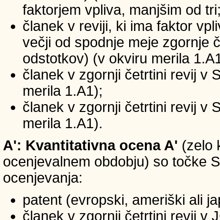
faktorjem vpliva, manjšim od tri
članek v reviji, ki ima faktor vp
večji od spodnje meje zgornje če
odstotkov) (v okviru merila 1.A1
članek v zgornji četrtini revij v
merila 1.A1);
članek v zgornji četrtini revij v
merila 1.A1).
A': Kvantitativna ocena A'
(zelo 
ocenjevalnem obdobju) so točke SIC
ocenjevanja:
patent (evropski, ameriški ali j
članek v zgornji četrtini revij 