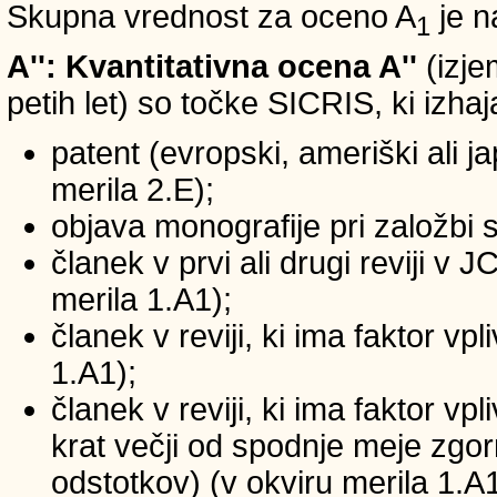
Skupna vrednost za oceno A
je n
1
A'': Kvantitativna ocena A''
(izje
petih let) so točke SICRIS, ki izhaj
patent (evropski, ameriški ali ja
merila 2.E);
objava monografije pri založbi 
članek v prvi ali drugi reviji v
merila 1.A1);
članek v reviji, ki ima faktor v
1.A1);
članek v reviji, ki ima faktor v
krat večji od spodnje meje zgornj
odstotkov) (v okviru merila 1.A1