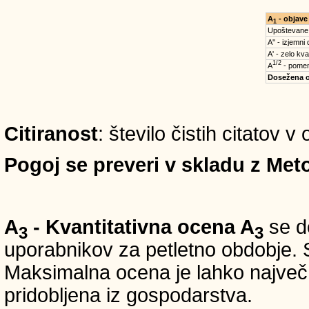
A
- objave
1
Upoštevane
A'' - izjemni
A' - zelo kva
1/2
A
- pomem
Dosežena 
Citiranost
: število čistih citatov 
Pogoj se preveri v skladu z Meto
A
- Kvantitativna ocena A
se do
3
3
uporabnikov za petletno obdobje. S
Maksimalna ocena je lahko največ 5
pridobljena iz gospodarstva.