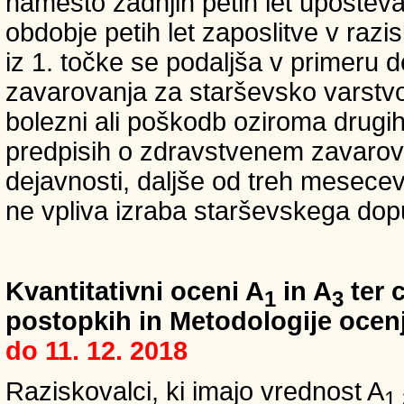
namesto zadnjih petih let upošteva
obdobje petih let zaposlitve v raz
iz 1. točke se podaljša v primeru 
zavarovanja za starševsko varstvo
bolezni ali poškodb oziroma drugih
predpisih o zdravstvenem zavarova
dejavnosti, daljše od treh mesece
ne vpliva izraba starševskega dopu
Kvantitativni oceni A
in A
ter c
1
3
postopkih in Metodologije ocenj
do 11. 12. 2018
Raziskovalci, ki imajo vrednost A
1,