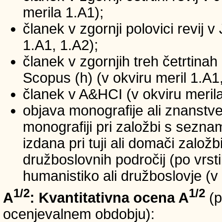
merila 1.A1);
članek v zgornji polovici revij v
1.A1, 1.A2);
članek v zgornjih treh četrtinah 
Scopus (h) (v okviru meril 1.A1,
članek v A&HCI (v okviru merila
objava monografije ali znanstv
monografiji pri založbi s sezn
izdana pri tuji ali domači založb
družboslovnih področij (po vrst
humanistiko ali družboslovje (v 
1/2
1/2
A
: Kvantitativna ocena A
(p
ocenjevalnem obdobju):