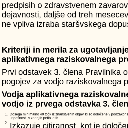
predpisih o zdravstvenem zavarova
dejavnosti, daljše od treh mesece
ne vpliva izraba staršvskega dopust
Kriteriji in merila za ugotavljan
aplikativnega raziskovalnega p
Prvi odstavek 3. člena Pravilnika o 
pogojev za vodjo raziskovalnega p
Vodja aplikativnega raziskovaln
vodjo iz prvega odstavka 3. člen
1.
Dosega minimalno 40 točk iz znanstvenih objav, ki so določene v podzakons
uspešnosti, v zadnjih petih letih.
2.
Izkazuje citiranost, kot je določ