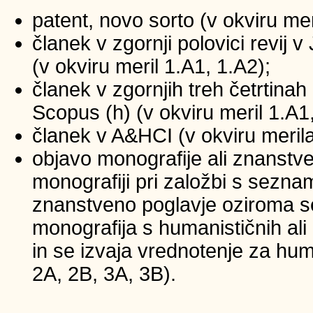
patent, novo sorto (v okviru mer
članek v zgornji polovici revij
(v okviru meril 1.A1, 1.A2);
članek v zgornjih treh četrtinah 
Scopus (h) (v okviru meril 1.A1
članek v A&HCI (v okviru merila
objavo monografije ali znanstv
monografiji pri založbi s sezna
znanstveno poglavje oziroma se
monografija s humanističnih ali
in se izvaja vrednotenje za huma
2A, 2B, 3A, 3B).