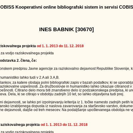
OBISS Kooperativni online bibliografski sistem in servisi COBI
INES BABNIK [30670]
raziskovalnega projekta
od 1. 1. 2013 do 11. 12. 2018
v za vodjo raziskovalnega projekta
odstavka 2. člena, če:
onskem predpisu Javne agencije za raziskovalno dejavnost Republike Slovenije, ki
humanistiko lahko tudi v 2.A ali 3.A,B.
člankov, za katere obstaja polni bibliografski zapis v bazah podatkov, ki se uporabl
raziskovalne uspešnosti. Za družboslovje in humanistiko lahko izkazuje citiranost v
ešnosti. Citirano delo mora biti znanstveno delo iz podzakonskega predpisa, ki ur
eva. Dela, ki se citirajo v obdobju zadnjih 10 let, so lahko objavljena tudi prej.
ejavnosti, se lahko pri izpolnjevanju kriterija iz 1. točke namesto zadnjih petih le
jansko izrabljenega dopusta iz naslova zavarovanja za starševsko varstvo, dokumen
ne dejavnosti, daljše od treh mesecev. Na podaljšanje upoštevanega obdobja ne vpl
a raziskovalnega projekta
od 1. 1. 2013 do 11. 12. 2018
v za vodjo raziskovalnega projekta