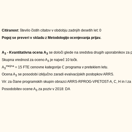
Citiranost
: število čistih citatov v obdobju zadnjih desetih let: 0
Pogoj se preveri v skladu z Metodologijo ocenjevanja prijav.
A
- Kvantitativna ocena A
se določi glede na sredstva drugih uporabnikov za pe
3
3
Skupna vrednost za oceno A
je največ 10 točk.
3
mejna
A
= 15 FTE cenovne kategorije C programa v preteklem letu.
3
Ocena A
se posodobi izključno zaradi evalvacijskih postopkov ARRS.
3
Vir: za člane programskih skupin obrazci ARRS-RPROG-VPETOST-A, C, H in I za
Posodobitev ocene A
za poziv v 2018: DA
3