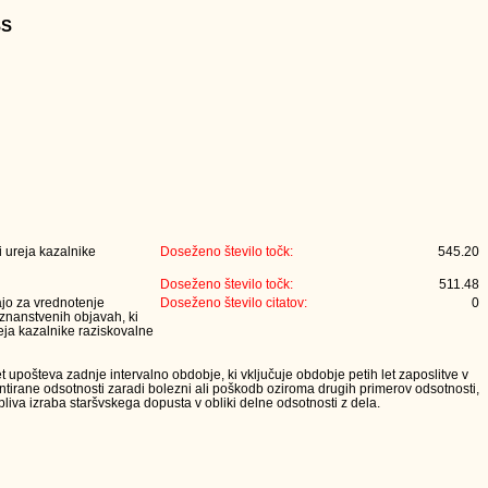
SS
 ureja kazalnike
Doseženo število točk:
545.20
Doseženo število točk:
511.48
jajo za vrednotenje
Doseženo število citatov:
0
 znanstvenih objavah, ki
eja kazalnike raziskovalne
t upošteva zadnje intervalno obdobje, ki vključuje obdobje petih let zaposlitve v
tirane odsotnosti zaradi bolezni ali poškodb oziroma drugih primerov odsotnosti,
iva izraba staršvskega dopusta v obliki delne odsotnosti z dela.