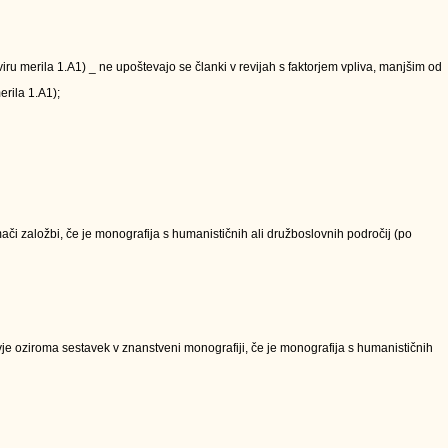
kviru merila 1.A1) _ ne upoštevajo se članki v revijah s faktorjem vpliva, manjšim od
erila 1.A1);
či založbi, če je monografija s humanističnih ali družboslovnih področij (po
e oziroma sestavek v znanstveni monografiji, če je monografija s humanističnih