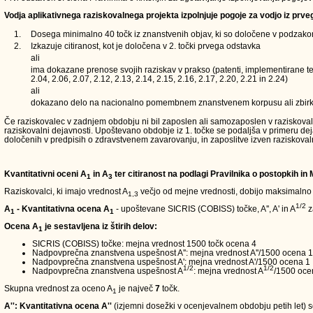
Vodja aplikativnega raziskovalnega projekta izpolnjuje pogoje za vodjo iz prve
1.
Dosega minimalno 40 točk iz znanstvenih objav, ki so določene v podzakons
2.
Izkazuje citiranost, kot je določena v 2. točki prvega odstavka
ali
ima dokazane prenose svojih raziskav v prakso (patenti, implementirane teh
2.04, 2.06, 2.07, 2.12, 2.13, 2.14, 2.15, 2.16, 2.17, 2.20, 2.21 in 2.24)
ali
dokazano delo na nacionalno pomembnem znanstvenem korpusu ali zbirk
Če raziskovalec v zadnjem obdobju ni bil zaposlen ali samozaposlen v raziskovalni d
raziskovalni dejavnosti. Upoštevano obdobje iz 1. točke se podaljša v primeru de
določenih v predpisih o zdravstvenem zavarovanju, in zaposlitve izven raziskoval
Kvantitativni oceni A
in A
ter citiranost na podlagi Pravilnika o postopkih in
1
3
Raziskovalci, ki imajo vrednost A
večjo od mejne vrednosti, dobijo maksimalno
1,3
1/2
A
- Kvantitativna ocena A
- upoštevane SICRIS (COBISS) točke, A'', A' in A
z
1
1
Ocena A
je sestavljena iz štirih delov:
1
SICRIS (COBISS) točke: mejna vrednost 1500 točk ocena 4
Nadpovprečna znanstvena uspešnost A'': mejna vrednost A''/1500 ocena 1
Nadpovprečna znanstvena uspešnost A': mejna vrednost A'/1500 ocena 1
1/2
1/2
Nadpovprečna znanstvena uspešnost A
: mejna vrednost A
/1500 oce
Skupna vrednost za oceno A
je največ
7
točk.
1
A'': Kvantitativna ocena A''
(izjemni dosežki v ocenjevalnem obdobju petih let) so