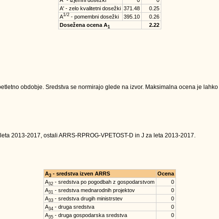
A'' - izjemni dosežki
0
0
A' - zelo kvalitetni dosežki
371.48
0.25
1/2
A
- pomembni dosežki
395.10
0.26
Dosežena ocena A
2.22
1
tletno obdobje. Sredstva se normirajo glede na izvor. Maksimalna ocena je lahko na
 leta 2013-2017, ostali ARRS-RPROG-VPETOST-D in J za leta 2013-2017.
A
- sredstva izven ARRS
Ocena
3
A
- sredstva po pogodbah z gospodarstvom
0
32
A
- sredstva mednarodnih projektov
0
31
A
- sredstva drugih ministrstev
0
33
A
- druga sredstva
0
34
A
- druga gospodarska sredstva
0
35