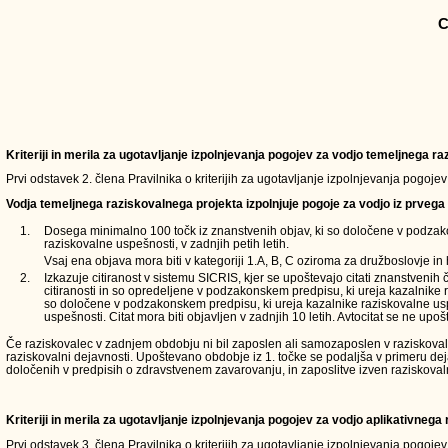
C
Kriteriji in merila za ugotavljanje izpolnjevanja pogojev za vodjo temeljnega 
Prvi odstavek 2. člena Pravilnika o kriterijih za ugotavljanje izpolnjevanja pogoje
Vodja temeljnega raziskovalnega projekta izpolnjuje pogoje za vodjo iz prvega 
1.
Dosega minimalno 100 točk iz znanstvenih objav, ki so določene v podzak
raziskovalne uspešnosti, v zadnjih petih letih.
Vsaj ena objava mora biti v kategoriji 1.A, B, C oziroma za družboslovje in 
2.
Izkazuje citiranost v sistemu SICRIS, kjer se upoštevajo citati znanstvenih 
citiranosti in so opredeljene v podzakonskem predpisu, ki ureja kazalnike 
so določene v podzakonskem predpisu, ki ureja kazalnike raziskovalne usp
uspešnosti. Citat mora biti objavljen v zadnjih 10 letih. Avtocitat se ne upošt
Če raziskovalec v zadnjem obdobju ni bil zaposlen ali samozaposlen v raziskovalni d
raziskovalni dejavnosti. Upoštevano obdobje iz 1. točke se podaljša v primeru de
določenih v predpisih o zdravstvenem zavarovanju, in zaposlitve izven raziskoval
Kriteriji in merila za ugotavljanje izpolnjevanja pogojev za vodjo aplikativneg
Prvi odstavek 3. člena Pravilnika o kriterijih za ugotavljanje izpolnjevanja pogoje