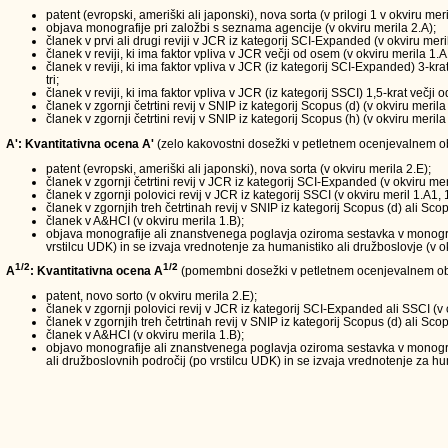
patent (evropski, ameriški ali japonski), nova sorta (v prilogi 1 v okviru meri
objava monografije pri založbi s seznama agencije (v okviru merila 2.A);
članek v prvi ali drugi reviji v JCR iz kategorij SCI-Expanded (v okviru meri
članek v reviji, ki ima faktor vpliva v JCR večji od osem (v okviru merila 1.A
članek v reviji, ki ima faktor vpliva v JCR (iz kategorij SCI-Expanded) 3-kra
tri;
članek v reviji, ki ima faktor vpliva v JCR (iz kategorij SSCI) 1,5-krat večji
članek v zgornji četrtini revij v SNIP iz kategorij Scopus (d) (v okviru merila
članek v zgornji četrtini revij v SNIP iz kategorij Scopus (h) (v okviru merila
A': Kvantitativna ocena A'
(zelo kakovostni dosežki v petletnem ocenjevalnem obd
patent (evropski, ameriški ali japonski), nova sorta (v okviru merila 2.E);
članek v zgornji četrtini revij v JCR iz kategorij SCI-Expanded (v okviru mer
članek v zgornji polovici revij v JCR iz kategorij SSCI (v okviru meril 1.A1, 
članek v zgornjih treh četrtinah revij v SNIP iz kategorij Scopus (d) ali Scop
članek v A&HCI (v okviru merila 1.B);
objava monografije ali znanstvenega poglavja oziroma sestavka v monografi
vrstilcu UDK) in se izvaja vrednotenje za humanistiko ali družboslovje (v ok
1/2
1/2
A
: Kvantitativna ocena A
(pomembni dosežki v petletnem ocenjevalnem ob
patent, novo sorto (v okviru merila 2.E);
članek v zgornji polovici revij v JCR iz kategorij SCI-Expanded ali SSCI (v 
članek v zgornjih treh četrtinah revij v SNIP iz kategorij Scopus (d) ali Scop
članek v A&HCI (v okviru merila 1.B);
objavo monografije ali znanstvenega poglavja oziroma sestavka v monograf
ali družboslovnih področij (po vrstilcu UDK) in se izvaja vrednotenje za hum