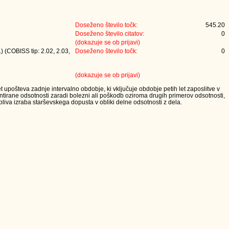
Doseženo število točk:
545.20
Doseženo število citatov:
0
(dokazuje se ob prijavi)
) (COBISS tip: 2.02, 2.03,
Doseženo število točk:
0
(dokazuje se ob prijavi)
t upošteva zadnje intervalno obdobje, ki vključuje obdobje petih let zaposlitve v
tirane odsotnosti zaradi bolezni ali poškodb oziroma drugih primerov odsotnosti,
iva izraba starševskega dopusta v obliki delne odsotnosti z dela.