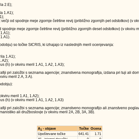
la 2.E);
la 1.A1);
1);
t večji od spodnje meje zgornje četrtine revij (približno zgornjih pet odstotkov) (v o
 od spodnje meje zgornje četrtine revij (približno zgornjih deset odstotkov) (v okviru m
 1.A1);
 1.A1).
obju) so točke SICRIS, ki izhajajo iz naslednjih meril ocenjevanja:
ila 1.A1);
1.A2);
us (h) (v okviru meril 1.A1, 1.A2, 1.A3);
ji pri založbi s seznama agencije; znanstvena monografija, izdana pri tuji ali doma
viru meril 2.A, 3.A).
dobju):
okviru meril 1.A1, 1.A2);
us (h) (v okviru meril 1.A1, 1.A2, 1.A3)
iji pri založbi s seznama agencije; znanstveno monografijo ali znanstveno poglavj
anistiko ali družboslovje (v okviru meril 2A, 2B, 3A, 3B).
A
- objave
Točke
Ocena
1
Upoštevane točke
641.41
1.71